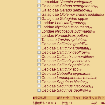
Lemuridae
Varecia variegata
(0)
Galagidae
Galago senegalensis
(1)
Galagidae
Galago demidovii
(0)
Galagidae
Otolemur crassicaudatus
(0)
Galagidae
Galagidae
spp.
(1)
Loridae
Loris tardigradus
(1)
Loridae
Nycticebus coucang
(6)
Loridae
Nycticebus pygmaeus
(0)
Loridae
Perodicticus potto
(0)
Tarsiidae
Tarsius syrichta
(0)
Cebidae
Callimico goeldii
(0)
Cebidae
Callithrix argentata
(0)
Cebidae
Callithrix geoffroyi
(6)
Cebidae
Callithrix humeralifer
(0)
Cebidae
Callithrix jacchus
(12)
Cebidae
Callithrix penicillata
(1)
Cebidae
Callithrix
spp.
(0)
Cebidae
Cebuella pygmaea
(4)
Cebidae
Leontopithecus rosalia
(6)
Cebidae
Saguinus bicolor
(1)
Cebidae
Saguinus fuscicollis
(0)
Cebidae
Saguinus geoffroyi
(1)
Cebidae
Saguinus imperator
(0)
■検索結果-----------856 件中 1 件から 100 件を表示中
Cebidae
Saguinus labiatus
(0)
Cebidae
Saguinus leucopus
剖検番号：00014
性別：F
年齢：Juve
(2)