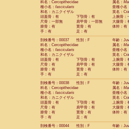
科名：Cercopithecidae
属名：
Ma
Cercopithecidae
Macaca assamensis
(
種小名：
fascicularis
亜種小名
Cercopithecidae
Macaca brunnescen
和名：カニクイザル
英名：Crab
Cercopithecidae
Macaca cyclopis
(17)
頭蓋骨：有
下顎骨：有
上腕骨：
Cercopithecidae
Macaca fascicularis
(3
尺骨：一部無
肩甲骨：一部無
大腿骨：
Cercopithecidae
Macaca fuscaca fusc
腓骨：有
寛骨：有
体幹：有
Cercopithecidae
Macaca fuscata yaku
手：有
足：有
Cercopithecidae
Macaca fuscata
hybr
剖検番号：00037
Cercopithecidae
性別：F
Macaca maura
年齢：Juve
(3)
科名：Cercopithecidae
属名：
Ma
Cercopithecidae
Macaca mulatta
(56)
種小名：
fascicularis
亜種小名
Cercopithecidae
Macaca nemestrina
(3
和名：カニクイザル
英名：Crab
Cercopithecidae
Macaca nigra
(0)
頭蓋骨：有
下顎骨：有
上腕骨：
Cercopithecidae
Macaca radiata
(27)
尺骨：有
肩甲骨：有
大腿骨：
Cercopithecidae
Macaca silenus
(0)
腓骨：有
寛骨：有
体幹：有
Cercopithecidae
Macaca sinica
(1)
手：有
足：有
Cercopithecidae
Macaca sylvanus
(0)
Cercopithecidae
Macaca thibetana
剖検番号：00038
性別：F
年齢：Juve
(0)
Cercopithecidae
Macaca tonkeana
科名：Cercopithecidae
属名：
Ma
(0)
Cercopithecidae
Macaca
hybrid
種小名：
fascicularis
亜種小名
(1)
Cercopithecidae
Macaca
spp.
和名：カニクイザル
英名：Crab
(0)
Cercopithecidae
Allenopithecus nigrov
頭蓋骨：有
下顎骨：有
上腕骨：
尺骨：有
Cercopithecidae
肩甲骨：有
Cercopithecus ascan
大腿骨：
腓骨：有
寛骨：有
体幹：有
Cercopithecidae
Cercopithecus ascan
手：有
足：有
Cercopithecidae
Cercopithecus ceph
Cercopithecidae
Cercopithecus diana
剖検番号：00044
性別：F
年齢：Juve
Cercopithecidae
Cercopithecus hamly