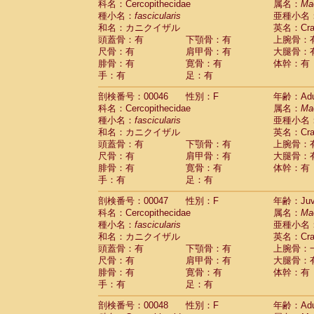
科名：Cercopithecidae
属名：
Ma
Cercopithecidae
Cercopithecus lhoest
種小名：
fascicularis
亜種小名
Cercopithecidae
Cercopithecus mitis
(1
和名：カニクイザル
英名：Crab
Cercopithecidae
Cercopithecus mitis 
頭蓋骨：有
下顎骨：有
上腕骨：
Cercopithecidae
Cercopithecus mitis 
尺骨：有
肩甲骨：有
大腿骨：
Cercopithecidae
Cercopithecus mona
腓骨：有
寛骨：有
体幹：有
Cercopithecidae
Cercopithecus negle
手：有
足：有
Cercopithecidae
Cercopithecus nigrovi
剖検番号：00046
性別：F
年齢：Adu
Cercopithecidae
Cercopithecus petauri
科名：Cercopithecidae
属名：
Ma
Cercopithecidae
Cercopithecus
spp.
(0)
種小名：
fascicularis
亜種小名
Cercopithecidae
Chlorocebus aethiop
和名：カニクイザル
英名：Crab
Cercopithecidae
Chlorocebus pygeryt
頭蓋骨：有
下顎骨：有
上腕骨：
Cercopithecidae
Erythrocebus patas
(3
尺骨：有
肩甲骨：有
大腿骨：
Cercopithecidae
Miopithecus talapoin
腓骨：有
寛骨：有
体幹：有
Cercopithecidae
Cercopithecinae
spp
手：有
足：有
Cercopithecidae
Colobus angolensis
(0
Cercopithecidae
Colobus guereza
剖検番号：00047
性別：F
年齢：Juve
(0)
Cercopithecidae
Colobus polykomos
科名：Cercopithecidae
属名：
Ma
(0
種小名：
Cercopithecidae
fascicularis
Piliocolobus badius
亜種小名
(0
和名：カニクイザル
英名：Crab
Cercopithecidae
Kasi senex vetulus
(1)
頭蓋骨：有
下顎骨：有
上腕骨：
Cercopithecidae
Kasi senex
(1)
尺骨：有
肩甲骨：有
大腿骨：
Cercopithecidae
Nasalis larvatus
(0)
腓骨：有
寛骨：有
体幹：有
Cercopithecidae
Presbytes melaloph
手：有
足：有
Cercopithecidae
Pygathrix nemaeus
(0)
Cercopithecidae
Semnopithecus entel
剖検番号：00048
性別：F
年齢：Adu
Cercopithecidae
Trachypithecus crista