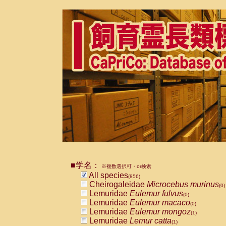
■学名：
※複数選択可・or検索
All species
(856)
Cheirogaleidae
Microcebus murinus
(0)
Lemuridae
Eulemur fulvus
(0)
Lemuridae
Eulemur macaco
(0)
Lemuridae
Eulemur mongoz
(1)
Lemuridae
Lemur catta
(1)