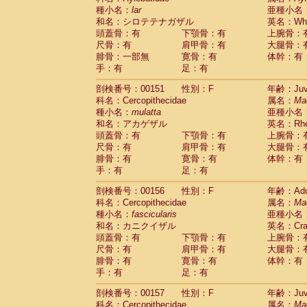
種小名：
lar
亜種小名
和名：シロテテナガザル
英名：Whit
頭蓋骨：有
下顎骨：有
上腕骨：
尺骨：有
肩甲骨：有
大腿骨：
腓骨：一部無
寛骨：有
体幹：有
手：有
足：有
剖検番号：00151
性別：F
年齢：Juve
科名：Cercopithecidae
属名：
Ma
種小名：
mulatta
亜種小名
和名：アカゲザル
英名：Rhes
頭蓋骨：有
下顎骨：有
上腕骨：
尺骨：有
肩甲骨：有
大腿骨：
腓骨：有
寛骨：有
体幹：有
手：有
足：有
剖検番号：00156
性別：F
年齢：Adu
科名：Cercopithecidae
属名：
Ma
種小名：
fascicularis
亜種小名
和名：カニクイザル
英名：Crab
頭蓋骨：有
下顎骨：有
上腕骨：
尺骨：有
肩甲骨：有
大腿骨：
腓骨：有
寛骨：有
体幹：有
手：有
足：有
剖検番号：00157
性別：F
年齢：Juve
科名：Cercopithecidae
属名：
Ma