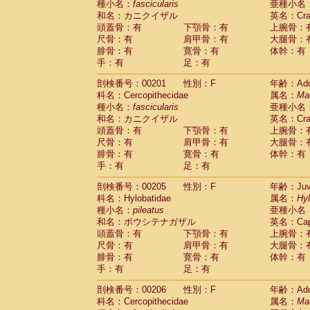
種小名：
fascicularis
亜種小名
和名：カニクイザル
英名：Crab
頭蓋骨：有
下顎骨：有
上腕骨：
尺骨：有
肩甲骨：有
大腿骨：
腓骨：有
寛骨：有
体幹：有
手：有
足：有
剖検番号：00201
性別：F
年齢：Adu
科名：Cercopithecidae
属名：
Ma
種小名：
fascicularis
亜種小名
和名：カニクイザル
英名：Crab
頭蓋骨：有
下顎骨：有
上腕骨：
尺骨：有
肩甲骨：有
大腿骨：
腓骨：有
寛骨：有
体幹：有
手：有
足：有
剖検番号：00205
性別：F
年齢：Juve
科名：Hylobatidae
属名：
Hy
種小名：
pileatus
亜種小名
和名：ボウシテナガザル
英名：Capp
頭蓋骨：有
下顎骨：有
上腕骨：
尺骨：有
肩甲骨：有
大腿骨：
腓骨：有
寛骨：有
体幹：有
手：有
足：有
剖検番号：00206
性別：F
年齢：Adu
科名：Cercopithecidae
属名：
Ma