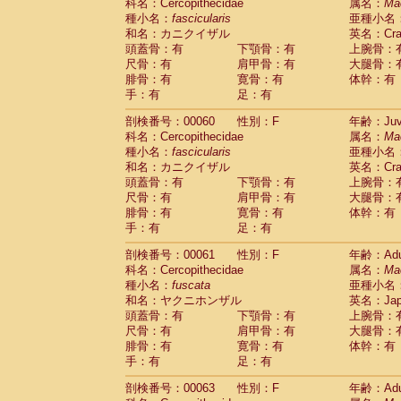
Scandentia
Tupaia glis
科名：Cercopithecidae
属名：
Ma
(1)
Scandentia
Tupaia gracilis
種小名：
fascicularis
亜種小名
(0)
Scandentia
Tupaia minor
和名：カニクイザル
英名：Crab
(0)
頭蓋骨：有
下顎骨：有
上腕骨：
尺骨：有
肩甲骨：有
大腿骨：
腓骨：有
寛骨：有
体幹：有
手：有
足：有
剖検番号：00060
性別：F
年齢：Juve
科名：Cercopithecidae
属名：
Ma
種小名：
fascicularis
亜種小名
和名：カニクイザル
英名：Crab
頭蓋骨：有
下顎骨：有
上腕骨：
尺骨：有
肩甲骨：有
大腿骨：
腓骨：有
寛骨：有
体幹：有
手：有
足：有
剖検番号：00061
性別：F
年齢：Adu
科名：Cercopithecidae
属名：
Ma
種小名：
fuscata
亜種小名
和名：ヤクニホンザル
英名：Japa
頭蓋骨：有
下顎骨：有
上腕骨：
尺骨：有
肩甲骨：有
大腿骨：
腓骨：有
寛骨：有
体幹：有
手：有
足：有
剖検番号：00063
性別：F
年齢：Adu