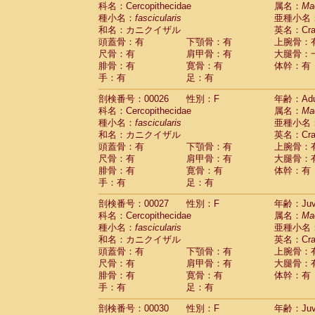
科名：Cercopithecidae
Cebidae
Saguinus midas
属名：
Ma
(0)
種小名：
fascicularis
亜種小名
Cebidae
Saguinus mystax
(2)
和名：カニクイザル
英名：Crab
Cebidae
Saguinus nigricollis
(22)
頭蓋骨：有
下顎骨：有
上腕骨：
Cebidae
Saguinus oedipus
(11)
尺骨：有
肩甲骨：有
大腿骨：
Cebidae
Saguinus weddelli
(0)
腓骨：有
寛骨：有
体幹：有
Cebidae
Saguinus
spp.
(0)
手：有
足：有
Cebidae
Aotus trivirgatus
(3)
Cebidae
Cebus albifrons
(2)
剖検番号：00026
性別：F
年齢：Adu
Cebidae
Cebus apella
科名：Cercopithecidae
(3)
属名：
Ma
Cebidae
Cebus capucinus
種小名：
fascicularis
亜種小名
(1)
Cebidae
Cebus nigrivittatus
和名：カニクイザル
英名：Crab
(0)
Cebidae
Cebus
spp.
頭蓋骨：有
下顎骨：有
上腕骨：
(0)
Cebidae
Saimiri boliviensis
尺骨：有
肩甲骨：有
大腿骨：
(0)
腓骨：有
Cebidae
Saimiri sciureus
寛骨：有
体幹：有
(14)
手：有
足：有
Atelidae
Alouatta caraya
(0)
Atelidae
Alouatta fusca
(0)
剖検番号：00027
性別：F
年齢：Juve
Atelidae
Alouatta seniculus
(0)
科名：Cercopithecidae
属名：
Ma
Atelidae
Alouatta
spp.
(1)
種小名：
fascicularis
亜種小名
Atelidae
Ateles belzebuth
(0)
和名：カニクイザル
英名：Crab
Atelidae
Ateles geoffroyi
(2)
頭蓋骨：有
下顎骨：有
上腕骨：
Atelidae
Ateles paniscus
(6)
尺骨：有
肩甲骨：有
大腿骨：
Atelidae
Ateles
spp.
腓骨：有
寛骨：有
(0)
体幹：有
Atelidae
Lagothrix lagothricha
手：有
足：有
(3)
Atelidae
Lagothrix lagothricha cana
(0)
剖検番号：00030
性別：F
年齢：Juve
Pitheciidae
Cacajao calvus rubicundu