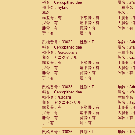
科名：Cercopithecidae
属名：
Ma
Pitheciidae
Callicebus cupreus
(2)
種小名：hybrid
亜種小名
Pitheciidae
Callicebus donacophilus
(0
和名：
英名：
Pitheciidae
Callicebus moloch
(0)
頭蓋骨：有
下顎骨：有
上腕骨：
Pitheciidae
Callicebus torquatus
(0)
尺骨：有
肩甲骨：有
大腿骨：
Pitheciidae
Callicebus
spp.
(0)
腓骨：有
寛骨：有
体幹：有
Pitheciidae
Chiropotes satanas
(1)
手：有
足：有
Pitheciidae
Pithecia monachus
(0)
Pitheciidae
Pithecia pithecia
剖検番号：00032
性別：F
年齢：Adu
(0)
Cercopithecidae
Cercocebus agilis
科名：Cercopithecidae
属名：
Ma
(0)
Cercopithecidae
Cercocebus galeritus
種小名：
fascicularis
亜種小名
和名：カニクイザル
Cercopithecidae
Cercocebus torquatu
英名：Crab
頭蓋骨：有
下顎骨：有
上腕骨：
Cercopithecidae
Cercocebus torquatus
尺骨：有
肩甲骨：有
大腿骨：
Cercopithecidae
Cercocebus torquatu
腓骨：有
寛骨：有
体幹：有
Cercopithecidae
Cercocebus
hybrid
(2)
手：有
足：有
Cercopithecidae
Cercocebus
spp.
(0)
Cercopithecidae
Lophocebus albigen
剖検番号：00033
性別：F
年齢：Adu
Cercopithecidae
Papio anubis
(1)
科名：Cercopithecidae
属名：
Ma
Cercopithecidae
Papio cynocephalus
(
種小名：
fuscata
亜種小名
Cercopithecidae
Papio hamadryas
和名：ヤクニホンザル
英名：Japa
(1)
Cercopithecidae
Papio papio
頭蓋骨：有
下顎骨：有
上腕骨：
(0)
Cercopithecidae
Papio
spp.
尺骨：有
肩甲骨：有
大腿骨：
(0)
Cercopithecidae
Mandrillus leucopha
腓骨：有
寛骨：有
体幹：有
Cercopithecidae
Mandrillus sphinx
手：有
足：有
(1)
Cercopithecidae
Theropithecus gelad
剖検番号：00036
性別：F
年齢：Juve
Cercopithecidae
Macaca arctoides
(3)