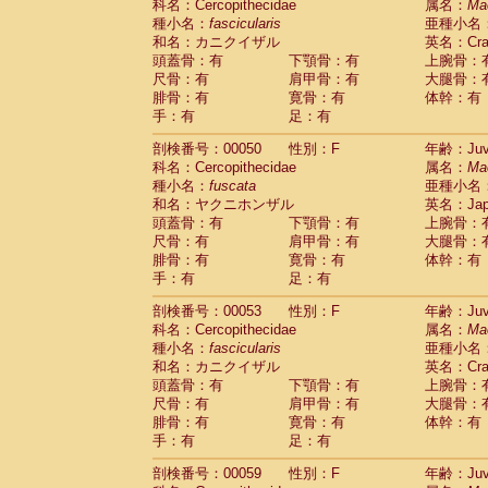
科名：Cercopithecidae
属名：
Ma
Cercopithecidae
Trachypithecus franc
種小名：
fascicularis
亜種小名
Cercopithecidae
Trachypithecus obsc
和名：カニクイザル
英名：Crab
Cercopithecidae
Trachypithecus pilea
頭蓋骨：有
下顎骨：有
上腕骨：
Cercopithecidae
Colobinae
spp.
尺骨：有
肩甲骨：有
大腿骨：
(0)
Cercopithecidae
Presbytesinae
spp.
腓骨：有
寛骨：有
体幹：有
(0)
手：有
Cercopithecidae
足：有
Cercopithecidae
spp
Hylobatidae
Hoolock hoolock
(1)
剖検番号：00050
性別：F
年齢：Juve
Hylobatidae
Hylobates agilis
(1)
科名：Cercopithecidae
属名：
Ma
Hylobatidae
Hylobates klossii
(0)
種小名：
fuscata
亜種小名
Hylobatidae
Hylobates lar
(10)
和名：ヤクニホンザル
英名：Japa
Hylobatidae
Hylobates moloch
(2)
頭蓋骨：有
下顎骨：有
上腕骨：
Hylobatidae
Hylobates muelleri
(0)
尺骨：有
肩甲骨：有
大腿骨：
Hylobatidae
Hylobates pileatus
(3)
腓骨：有
寛骨：有
体幹：有
Hylobatidae
Hylobates
spp.
手：有
足：有
(3)
Hylobatidae
Hylobates
hybrid
(1)
剖検番号：00053
性別：F
年齢：Juve
Hylobatidae
Nomascus concolor
(0)
科名：Cercopithecidae
属名：
Ma
Hylobatidae
Symphalangus syndactyl
種小名：
fascicularis
亜種小名
Hominidae
Pongo pygmaeus
(0)
和名：カニクイザル
英名：Crab
Hominidae
Pan troglodytes
(0)
頭蓋骨：有
下顎骨：有
上腕骨：
Hominidae
Gorilla gorilla beringei
(0)
尺骨：有
肩甲骨：有
大腿骨：
Hominidae
Gorilla gorilla gorilla
(0)
腓骨：有
寛骨：有
体幹：有
Primates misc.
(0)
手：有
足：有
Scandentia
Dendrogale melanura
(0)
Scandentia
Ptilocercus lowii
剖検番号：00059
性別：F
年齢：Juve
(0)