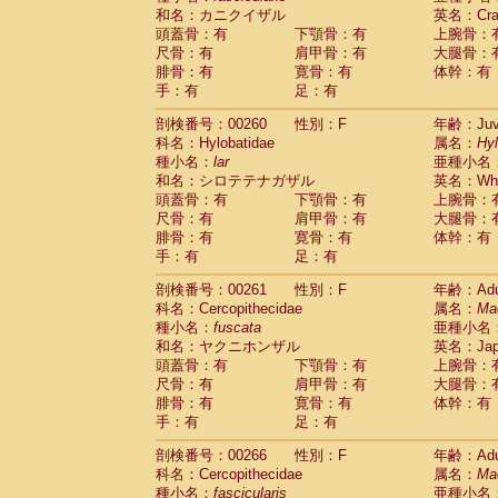
和名：カニクイザル
英名：Crab
頭蓋骨：有
下顎骨：有
上腕骨：
尺骨：有
肩甲骨：有
大腿骨：
腓骨：有
寛骨：有
体幹：有
手：有
足：有
剖検番号：00260
性別：F
年齢：Juve
科名：Hylobatidae
属名：
Hy
種小名：
lar
亜種小名
和名：シロテテナガザル
英名：Whit
頭蓋骨：有
下顎骨：有
上腕骨：
尺骨：有
肩甲骨：有
大腿骨：
腓骨：有
寛骨：有
体幹：有
手：有
足：有
剖検番号：00261
性別：F
年齢：Adu
科名：Cercopithecidae
属名：
Ma
種小名：
fuscata
亜種小名
和名：ヤクニホンザル
英名：Japa
頭蓋骨：有
下顎骨：有
上腕骨：
尺骨：有
肩甲骨：有
大腿骨：
腓骨：有
寛骨：有
体幹：有
手：有
足：有
剖検番号：00266
性別：F
年齢：Adu
科名：Cercopithecidae
属名：
Ma
種小名：
fascicularis
亜種小名