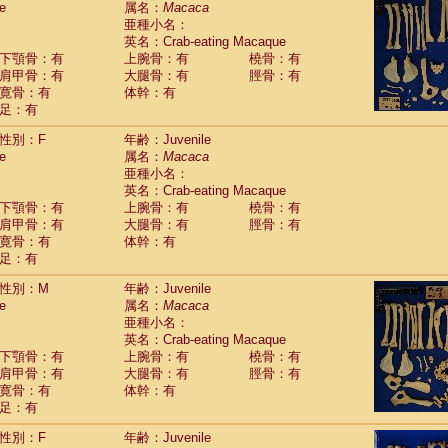
e
属名：
Macaca
Callicebus cupreus
(2)
亜種小名：
Callicebus donacophilus
(0)
英名：Crab-eating Macaque
Callicebus moloch
(0)
下顎骨：有
上腕骨：有
橈骨：有
Callicebus torquatus
(0)
肩甲骨：有
大腿骨：有
脛骨：有
Callicebus
spp.
(0)
寛骨：有
体幹：有
Chiropotes satanas
(2)
足：有
Pithecia monachus
(3)
Pithecia pithecia
性別：F
年齢：Juvenile
(0)
idae
Cercocebus agilis
e
属名：
Macaca
(0)
idae
Cercocebus galeritus chrysogaster
亜種小名：
(0)
idae
Cercocebus torquatus atys
英名：Crab-eating Macaque
(0)
下顎骨：有
上腕骨：有
橈骨：有
idae
Cercocebus torquatus lunulatus
(1)
肩甲骨：有
大腿骨：有
脛骨：有
idae
Cercocebus torquatus torquatus
(0)
寛骨：有
体幹：有
idae
Cercocebus
hybrid
(2)
足：有
idae
Cercocebus
spp.
(0)
idae
Lophocebus albigena
(0)
性別：M
年齢：Juvenile
idae
Papio anubis
(0)
e
属名：
Macaca
idae
Papio cynocephalus
(11)
亜種小名：
idae
Papio hamadryas
英名：Crab-eating Macaque
(1)
idae
Papio papio
下顎骨：有
上腕骨：有
橈骨：有
(0)
idae
Papio
spp.
肩甲骨：有
大腿骨：有
脛骨：有
(0)
idae
Mandrillus leucophaeus
寛骨：有
体幹：有
(2)
idae
Mandrillus sphinx
足：有
(0)
idae
Theropithecus gelada
(1)
性別：F
年齢：Juvenile
idae
Macaca arctoides
(4)