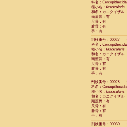
科名：Cercopithecida
Pitheciidae
種小名：
fascicularis
Pitheciidae
和名：カニクイザル
Pitheciidae
頭蓋骨：有
Pitheciidae
尺骨：有
Pitheciidae
腓骨：有
Pitheciidae
手：有
Pitheciidae
Pitheciidae
剖検番号：00027
Cercopithec
科名：Cercopithecida
Cercopithec
種小名：
fascicularis
和名：カニクイザル
Cercopithec
頭蓋骨：有
Cercopithec
尺骨：有
Cercopithec
腓骨：有
Cercopithec
手：有
Cercopithec
Cercopithec
剖検番号：00028
Cercopithec
科名：Cercopithecida
Cercopithec
種小名：
fascicularis
Cercopithec
和名：カニクイザル
Cercopithec
頭蓋骨：有
Cercopithec
尺骨：有
Cercopithec
腓骨：有
Cercopithec
手：有
Cercopithec
剖検番号：00030
Cercopithec