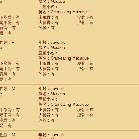
(0)
e
属名：
Macaca
idae
Trachypithecus francoisi
亜種小名：
(0)
idae
Trachypithecus obscurus
英名：Crab-eating Macaque
(5)
idae
Trachypithecus pileatus
下顎骨：有
上腕骨：有
橈骨：有
(0)
idae
Colobinae
spp.
肩甲骨：有
大腿骨：有
脛骨：有
(0)
idae
Presbytesinae
spp.
寛骨：有
体幹：有
(0)
idae
足：有
Cercopithecidae
spp.
(0)
e
Hoolock hoolock
(1)
性別：F
年齢：Juvenile
e
Hylobates agilis
(1)
e
属名：
Macaca
e
Hylobates klossii
(0)
亜種小名：
e
Hylobates lar
(19)
英名：Crab-eating Macaque
e
Hylobates moloch
(2)
下顎骨：有
上腕骨：有
橈骨：有
e
Hylobates muelleri
(0)
肩甲骨：有
大腿骨：有
脛骨：有
e
Hylobates pileatus
(5)
寛骨：有
体幹：有
e
Hylobates
spp.
足：有
(3)
e
Hylobates
hybrid
(0)
性別：M
年齢：Juvenile
e
Nomascus concolor
(0)
e
属名：
Macaca
e
Symphalangus syndactylus
(1)
亜種小名：
Pongo pygmaeus
(0)
英名：Crab-eating Macaque
Pan troglodytes
(1)
下顎骨：有
上腕骨：有
橈骨：有
orilla gorilla beringei
(0)
肩甲骨：有
大腿骨：有
脛骨：有
orilla gorilla gorilla
(0)
寛骨：有
体幹：有
c.
(0)
足：有
Dendrogale melanura
(0)
Ptilocercus lowii
性別：M
年齢：Juvenile
(0)