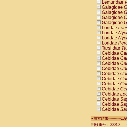
Lemuridae
V
Galagidae
G
Galagidae
G
Galagidae
O
Galagidae
G
Loridae
Lori
Loridae
Nyc
Loridae
Nyc
Loridae
Pero
Tarsiidae
Ta
Cebidae
Cal
Cebidae
Cal
Cebidae
Cal
Cebidae
Cal
Cebidae
Cal
Cebidae
Cal
Cebidae
Cal
Cebidae
Ce
Cebidae
Leo
Cebidae
Sag
Cebidae
Sag
Cebidae
Sag
Cebidae
Sag
■検索結果----------
Cebidae
Sag
Cebidae
Sa
剖検番号：00010