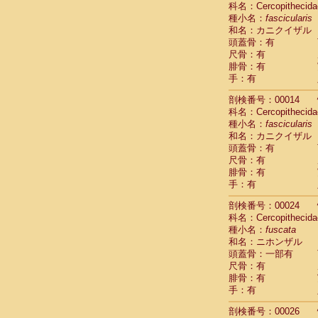
科名：Cercopithecida
Cebidae
Sa
種小名：
fascicularis
Cebidae
Sa
和名：カニクイザル
Cebidae
Sag
頭蓋骨：有
Cebidae
Sa
尺骨：有
Cebidae
Sag
腓骨：有
Cebidae
Sa
手：有
Cebidae
Aot
Cebidae
Ceb
剖検番号：00014
Cebidae
Ceb
科名：Cercopithecida
Cebidae
Ce
種小名：
fascicularis
Cebidae
Ceb
和名：カニクイザル
Cebidae
Ce
頭蓋骨：有
Cebidae
Sai
尺骨：有
腓骨：有
Cebidae
Sai
手：有
Atelidae
Alo
Atelidae
Alo
剖検番号：00024
Atelidae
Alo
科名：Cercopithecida
Atelidae
Alo
種小名：
fuscata
Atelidae
Ate
和名：ニホンザル
Atelidae
Ate
頭蓋骨：一部有
Atelidae
Ate
尺骨：有
Atelidae
Ate
腓骨：有
Atelidae
Lag
手：有
Atelidae
Lag
剖検番号：00026
Pitheciidae