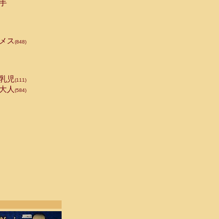
手
メス
(848)
乳児
(111)
大人
(584)