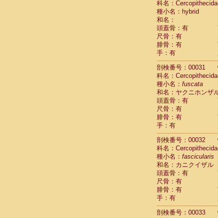
科名：Cercopithecida
Cercopithec
種小名：hybrid
Cercopithec
和名：
Cercopithec
頭蓋骨：有
Cercopithec
尺骨：有
Cercopithec
腓骨：有
Cercopithec
手：有
Cercopithec
剖検番号：00031
Cercopithec
科名：Cercopithecida
Cercopithec
種小名：
fuscata
Cercopithec
和名：ヤクニホンザ
Cercopithec
頭蓋骨：有
Cercopithec
尺骨：有
Cercopithec
腓骨：有
Cercopithec
手：有
Cercopithec
Cercopithec
剖検番号：00032
Cercopithec
科名：Cercopithecida
Cercopithec
種小名：
fascicularis
Cercopithec
和名：カニクイザル
Cercopithec
頭蓋骨：有
尺骨：有
Cercopithec
腓骨：有
Cercopithec
手：有
Cercopithec
Cercopithec
剖検番号：00033
Cercopithec