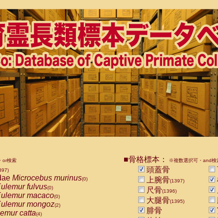
■骨格標本：
or検索
※複数選択可・and検
頭蓋骨
397)
dae
Microcebus murinus
上腕骨
(0)
(1397)
ulemur fulvus
(0)
尺骨
(1396)
ulemur macaco
(0)
大腿骨
(1395)
ulemur mongoz
(2)
腓骨
emur catta
(4)