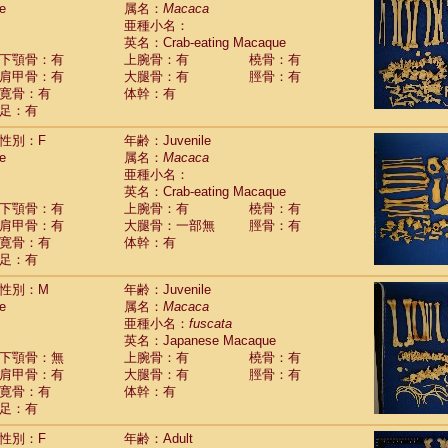
e
guinus midas
属名：
Macaca
(0)
亜種小名：
guinus mystax
(3)
英名：Crab-eating Macaque
uinus nigricollis
(35)
下顎骨：有
上腕骨：有
橈骨：有
guinus oedipus
(31)
肩甲骨：有
大腿骨：有
脛骨：有
uinus weddelli
(0)
寛骨：有
体幹：有
guinus
spp.
(0)
足：有
us trivirgatus
(5)
us albifrons
(3)
性別：F
年齢：Juvenile
us apella
e
(8)
属名：
Macaca
bus capucinus
亜種小名：
(1)
us nigrivittatus
英名：Crab-eating Macaque
(1)
bus
spp.
下顎骨：有
上腕骨：有
橈骨：有
(0)
miri boliviensis
肩甲骨：有
大腿骨：一部無
脛骨：有
(0)
miri sciureus
寛骨：有
体幹：有
(21)
足：有
uatta caraya
(0)
uatta fusca
(1)
性別：M
年齢：Juvenile
uatta seniculus
(1)
e
属名：
Macaca
uatta
spp.
(1)
亜種小名：
fuscata
les belzebuth
(0)
英名：Japanese Macaque
les geoffroyi
(5)
下顎骨：無
上腕骨：有
橈骨：有
les paniscus
(10)
肩甲骨：有
大腿骨：有
脛骨：有
les
spp.
寛骨：有
(0)
体幹：有
othrix lagothricha
足：有
(8)
othrix lagothricha cana
(0)
性別：F
年齢：Adult
Cacajao calvus rubicundus
(1)