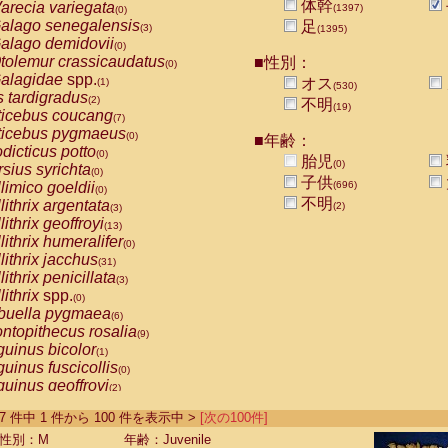
体幹
arecia variegata
(1397)
(0)
alago senegalensis
足
(3)
(1395)
alago demidovii
(0)
tolemur crassicaudatus
■性別：
(0)
alagidae
spp.
オス
(1)
(530)
s tardigradus
(2)
不明
(19)
ticebus coucang
(7)
ticebus pygmaeus
(0)
■年齢：
dicticus potto
(0)
胎児
(0)
rsius syrichta
(0)
子供
limico goeldii
(696)
(0)
不明
lithrix argentata
(2)
(3)
lithrix geoffroyi
(13)
lithrix humeralifer
(0)
lithrix jacchus
(31)
lithrix penicillata
(3)
lithrix
spp.
(0)
buella pygmaea
(6)
ntopithecus rosalia
(9)
uinus bicolor
(1)
uinus fuscicollis
(0)
uinus geoffroyi
(2)
uinus imperator
(0)
-1397 件中 1 件から 100 件を表示中 >
[次の100件]
uinus labiatus
(0)
guinus leucopus
性別：M
年齢：Juvenile
(6)