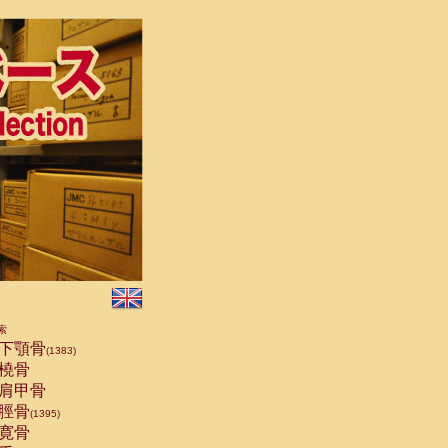
索
下顎骨
(1383)
橈骨
肩甲骨
脛骨
(1395)
寛骨