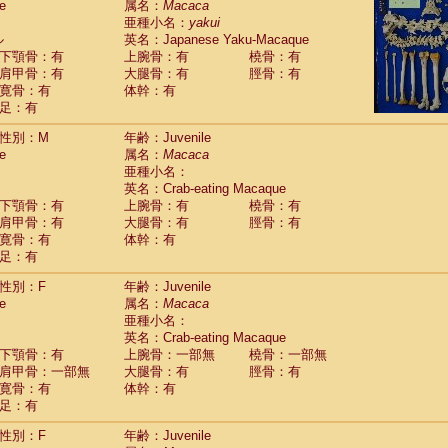
e
属名：
Macaca
idae
Cercopithecus lhoesti
(1)
亜種小名：
yakui
idae
Cercopithecus mitis
(1)
ル
英名：Japanese Yaku-Macaque
idae
Cercopithecus mitis doggetti
(1)
下顎骨：有
上腕骨：有
橈骨：有
idae
Cercopithecus mitis albogularis
肩甲骨：有
大腿骨：有
脛骨：有
(0)
idae
Cercopithecus mona
寛骨：有
体幹：有
(3)
idae
Cercopithecus neglectus
足：有
(1)
idae
Cercopithecus nigroviridis
(0)
性別：M
年齢：Juvenile
idae
Cercopithecus petaurista buettikoferi
(0)
e
属名：
Macaca
idae
Cercopithecus
spp.
(0)
亜種小名：
idae
Chlorocebus aethiops
(8)
英名：Crab-eating Macaque
idae
Chlorocebus pygerythrus cynosuros
(0)
下顎骨：有
上腕骨：有
橈骨：有
idae
Erythrocebus patas
(46)
肩甲骨：有
大腿骨：有
脛骨：有
idae
Miopithecus talapoin
(1)
寛骨：有
体幹：有
idae
Cercopithecinae
spp.
(0)
足：有
idae
Colobus angolensis
(0)
idae
Colobus guereza
性別：F
年齢：Juvenile
(0)
idae
Colobus polykomos
e
属名：
Macaca
(0)
idae
Piliocolobus badius
亜種小名：
(0)
英名：Crab-eating Macaque
idae
Kasi senex vetulus
(1)
下顎骨：有
上腕骨：一部無
橈骨：一部無
idae
Kasi senex
(1)
肩甲骨：一部無
大腿骨：有
脛骨：有
idae
Nasalis larvatus
(0)
寛骨：有
体幹：有
idae
Presbytes melalophos
(0)
足：有
idae
Pygathrix nemaeus
(0)
idae
Semnopithecus entellus
(22)
性別：F
年齢：Juvenile
idae
Trachypithecus cristatus