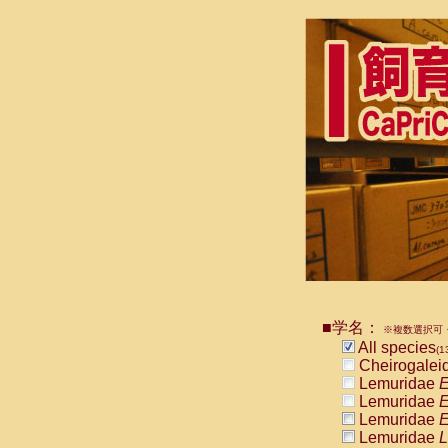
■学名：
※複数選択可・
All species
(1
Cheirogalei
Lemuridae
E
Lemuridae
E
Lemuridae
E
Lemuridae
L