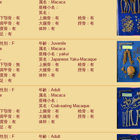
e
属名：
Macaca
idae
Macaca assamensis
(1)
亜種小名：
idae
Macaca brunnescens
(0)
英名：
idae
Macaca cyclopis
(23)
下顎骨：有
上腕骨：有
橈骨：有
idae
Macaca fascicularis
(456)
肩甲骨：有
大腿骨：有
脛骨：有
idae
Macaca fuscaca fuscata
(190)
寛骨：有
体幹：有
idae
Macaca fuscata yakui
(185)
足：有
idae
Macaca fuscata
hybrid
(1)
idae
性別：F
Macaca maura
年齢：Juvenile
(4)
e
属名：
Macaca
idae
Macaca mulatta
(101)
亜種小名：
yakui
idae
Macaca nemestrina
(6)
ル
英名：Japanese Yaku-Macaque
idae
Macaca nigra
(1)
下顎骨：無
上腕骨：有
橈骨：有
idae
Macaca radiata
(36)
肩甲骨：有
大腿骨：有
脛骨：有
idae
Macaca silenus
(0)
寛骨：有
体幹：有
idae
Macaca sinica
(1)
足：有
idae
Macaca sylvanus
(2)
idae
Macaca thibetana
性別：F
年齢：Adult
(0)
idae
Macaca tonkeana
e
属名：
Macaca
(0)
idae
Macaca
hybrid
亜種小名：
(2)
idae
Macaca
spp.
英名：Crab-eating Macaque
(0)
idae
Allenopithecus nigroviridis
下顎骨：有
上腕骨：有
橈骨：有
(0)
idae
肩甲骨：有
Cercopithecus ascanius
大腿骨：有
脛骨：有
(3)
寛骨：有
体幹：有
idae
Cercopithecus ascanius schmidti
(0)
足：有
idae
Cercopithecus cephus
(1)
idae
Cercopithecus diana
(0)
性別：F
年齢：Adult
idae
Cercopithecus hamlyni
(0)