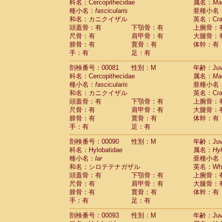
科名：Cercopithecidae
属名：
Ma
Cercopithecidae
Trachypithecus franc
種小名：
fascicularis
亜種小名
Cercopithecidae
Trachypithecus obsc
和名：カニクイザル
英名：Crab
Cercopithecidae
Trachypithecus pilea
頭蓋骨：有
下顎骨：有
上腕骨：
Cercopithecidae
Colobinae
spp.
尺骨：有
肩甲骨：有
大腿骨：
(0)
Cercopithecidae
Presbytesinae
spp.
腓骨：有
寛骨：有
体幹：有
(0)
手：有
Cercopithecidae
足：有
Cercopithecidae
spp
Hylobatidae
Hoolock hoolock
(0)
剖検番号：00081
性別：M
年齢：Juve
Hylobatidae
Hylobates agilis
(1)
科名：Cercopithecidae
属名：
Ma
Hylobatidae
Hylobates klossii
(0)
種小名：
fascicularis
亜種小名
Hylobatidae
Hylobates lar
(10)
和名：カニクイザル
英名：Crab
Hylobatidae
Hylobates moloch
(0)
頭蓋骨：有
下顎骨：有
上腕骨：
Hylobatidae
Hylobates muelleri
(0)
尺骨：有
肩甲骨：有
大腿骨：
Hylobatidae
Hylobates pileatus
(2)
腓骨：有
寛骨：有
体幹：有
Hylobatidae
Hylobates
spp.
手：有
足：有
(0)
Hylobatidae
Hylobates
hybrid
(0)
剖検番号：00090
性別：M
年齢：Juve
Hylobatidae
Nomascus concolor
(0)
科名：Hylobatidae
属名：
Hy
Hylobatidae
Symphalangus syndactyl
種小名：
lar
亜種小名
Hominidae
Pongo pygmaeus
(0)
和名：シロテテナガザル
英名：Whit
Hominidae
Pan troglodytes
(1)
頭蓋骨：有
下顎骨：有
上腕骨：
Hominidae
Gorilla gorilla beringei
(0)
尺骨：有
肩甲骨：有
大腿骨：
Hominidae
Gorilla gorilla gorilla
(0)
腓骨：有
寛骨：有
体幹：有
Primates misc.
(0)
手：有
足：有
Scandentia
Dendrogale melanura
(0)
Scandentia
Ptilocercus lowii
剖検番号：00093
性別：M
年齢：Juve
(0)