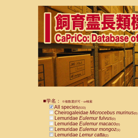
■学名：
※複数選択可・or検索
All species
(533)
Cheirogaleidae
Microcebus murinus
(0)
Lemuridae
Eulemur fulvus
(0)
Lemuridae
Eulemur macaco
(0)
Lemuridae
Eulemur mongoz
(1)
Lemuridae
Lemur catta
(2)