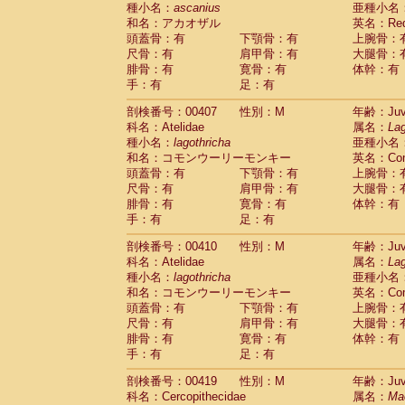
種小名：
ascanius
亜種小名
和名：アカオザル
英名：Red-
頭蓋骨：有
下顎骨：有
上腕骨：
尺骨：有
肩甲骨：有
大腿骨：
腓骨：有
寛骨：有
体幹：有
手：有
足：有
剖検番号：00407
性別：M
年齢：Juve
科名：Atelidae
属名：
Lag
種小名：
lagothricha
亜種小名
和名：コモンウーリーモンキー
英名：Comm
頭蓋骨：有
下顎骨：有
上腕骨：
尺骨：有
肩甲骨：有
大腿骨：
腓骨：有
寛骨：有
体幹：有
手：有
足：有
剖検番号：00410
性別：M
年齢：Juve
科名：Atelidae
属名：
Lag
種小名：
lagothricha
亜種小名
和名：コモンウーリーモンキー
英名：Comm
頭蓋骨：有
下顎骨：有
上腕骨：
尺骨：有
肩甲骨：有
大腿骨：
腓骨：有
寛骨：有
体幹：有
手：有
足：有
剖検番号：00419
性別：M
年齢：Juve
科名：Cercopithecidae
属名：
Ma