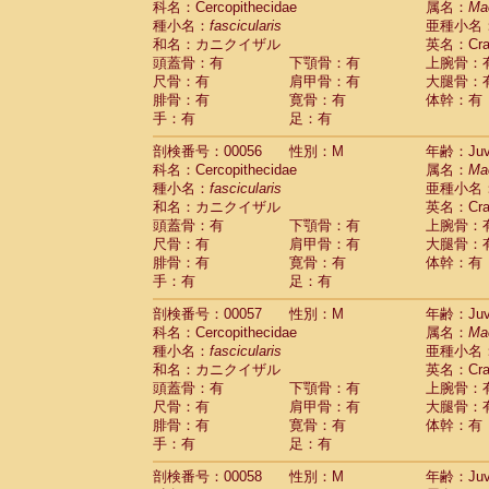
科名：Cercopithecidae
属名：
Ma
Cercopithecidae
Macaca assamensis
(
種小名：
fascicularis
亜種小名
Cercopithecidae
Macaca brunnescen
和名：カニクイザル
英名：Crab
Cercopithecidae
Macaca cyclopis
(6)
頭蓋骨：有
下顎骨：有
上腕骨：
Cercopithecidae
Macaca fascicularis
(1
尺骨：有
肩甲骨：有
大腿骨：
Cercopithecidae
Macaca fuscaca fusc
腓骨：有
寛骨：有
体幹：有
Cercopithecidae
Macaca fuscata yaku
手：有
足：有
Cercopithecidae
Macaca fuscata
hybr
剖検番号：00056
Cercopithecidae
性別：M
Macaca maura
年齢：Juve
(1)
科名：Cercopithecidae
属名：
Ma
Cercopithecidae
Macaca mulatta
(45)
種小名：
fascicularis
亜種小名
Cercopithecidae
Macaca nemestrina
(3
和名：カニクイザル
英名：Crab
Cercopithecidae
Macaca nigra
(1)
頭蓋骨：有
下顎骨：有
上腕骨：
Cercopithecidae
Macaca radiata
(8)
尺骨：有
肩甲骨：有
大腿骨：
Cercopithecidae
Macaca silenus
(1)
腓骨：有
寛骨：有
体幹：有
Cercopithecidae
Macaca sinica
(0)
手：有
足：有
Cercopithecidae
Macaca sylvanus
(2)
Cercopithecidae
Macaca thibetana
剖検番号：00057
性別：M
年齢：Juve
(0)
Cercopithecidae
Macaca tonkeana
科名：Cercopithecidae
属名：
Ma
(0)
Cercopithecidae
Macaca
hybrid
種小名：
fascicularis
亜種小名
(1)
Cercopithecidae
Macaca
spp.
和名：カニクイザル
英名：Crab
(0)
Cercopithecidae
Allenopithecus nigrov
頭蓋骨：有
下顎骨：有
上腕骨：
尺骨：有
Cercopithecidae
肩甲骨：有
Cercopithecus ascan
大腿骨：
腓骨：有
寛骨：有
体幹：有
Cercopithecidae
Cercopithecus ascan
手：有
足：有
Cercopithecidae
Cercopithecus ceph
Cercopithecidae
Cercopithecus diana
剖検番号：00058
性別：M
年齢：Juve
Cercopithecidae
Cercopithecus hamly