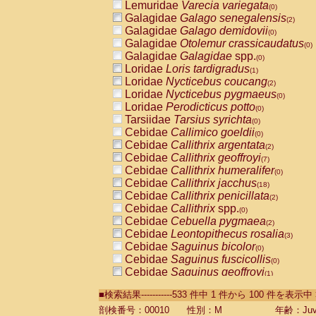
Lemuridae
Varecia variegata
(0)
Galagidae
Galago senegalensis
(2)
Galagidae
Galago demidovii
(0)
Galagidae
Otolemur crassicaudatus
(0)
Galagidae
Galagidae
spp.
(0)
Loridae
Loris tardigradus
(1)
Loridae
Nycticebus coucang
(2)
Loridae
Nycticebus pygmaeus
(0)
Loridae
Perodicticus potto
(0)
Tarsiidae
Tarsius syrichta
(0)
Cebidae
Callimico goeldii
(0)
Cebidae
Callithrix argentata
(2)
Cebidae
Callithrix geoffroyi
(7)
Cebidae
Callithrix humeralifer
(0)
Cebidae
Callithrix jacchus
(18)
Cebidae
Callithrix penicillata
(2)
Cebidae
Callithrix
spp.
(0)
Cebidae
Cebuella pygmaea
(2)
Cebidae
Leontopithecus rosalia
(3)
Cebidae
Saguinus bicolor
(0)
Cebidae
Saguinus fuscicollis
(0)
Cebidae
Saguinus geoffroyi
(1)
Cebidae
Saguinus imperator
(0)
■検索結果-----------533 件中 1 件から 100 件を表示中
Cebidae
Saguinus labiatus
(0)
Cebidae
Saguinus leucopus
剖検番号：00010
性別：M
年齢：Juve
(4)