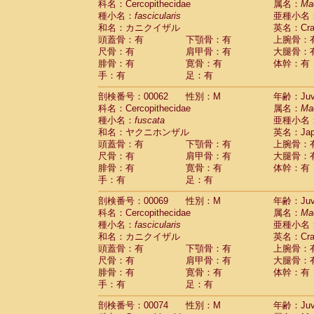
科名：Cercopithecidae
属名：
Ma
Cercopithecidae
Cercopithecus lhoest
種小名：
fascicularis
亜種小名
Cercopithecidae
Cercopithecus mitis
(0
和名：カニクイザル
英名：Crab
Cercopithecidae
Cercopithecus mitis 
頭蓋骨：有
下顎骨：有
上腕骨：
Cercopithecidae
Cercopithecus mitis 
尺骨：有
肩甲骨：有
大腿骨：
Cercopithecidae
Cercopithecus mona
腓骨：有
寛骨：有
体幹：有
Cercopithecidae
Cercopithecus negle
手：有
足：有
Cercopithecidae
Cercopithecus nigrovi
剖検番号：00062
性別：M
年齢：Juve
Cercopithecidae
Cercopithecus petauri
科名：Cercopithecidae
属名：
Ma
Cercopithecidae
Cercopithecus
spp.
(0)
種小名：
fuscata
亜種小名
Cercopithecidae
Chlorocebus aethiop
和名：ヤクニホンザル
英名：Japa
Cercopithecidae
Chlorocebus pygeryt
頭蓋骨：有
下顎骨：有
上腕骨：
Cercopithecidae
Erythrocebus patas
(1
尺骨：有
肩甲骨：有
大腿骨：
Cercopithecidae
Miopithecus talapoin
腓骨：有
寛骨：有
体幹：有
Cercopithecidae
Cercopithecinae
spp
手：有
足：有
Cercopithecidae
Colobus angolensis
(0
Cercopithecidae
Colobus guereza
剖検番号：00069
性別：M
年齢：Juve
(0)
Cercopithecidae
Colobus polykomos
科名：Cercopithecidae
属名：
Ma
(0
種小名：
Cercopithecidae
fascicularis
Piliocolobus badius
亜種小名
(0
和名：カニクイザル
英名：Crab
Cercopithecidae
Kasi senex vetulus
(0)
頭蓋骨：有
下顎骨：有
上腕骨：
Cercopithecidae
Kasi senex
(0)
尺骨：有
肩甲骨：有
大腿骨：
Cercopithecidae
Nasalis larvatus
(0)
腓骨：有
寛骨：有
体幹：有
Cercopithecidae
Presbytes melaloph
手：有
足：有
Cercopithecidae
Pygathrix nemaeus
(0)
Cercopithecidae
Semnopithecus entel
剖検番号：00074
性別：M
年齢：Juve
Cercopithecidae
Trachypithecus crista