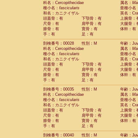
科名：Cercopithecidae
Cebidae
Saguinus midas
属名：
Ma
(0)
種小名：
fascicularis
亜種小名
Cebidae
Saguinus mystax
(1)
和名：カニクイザル
英名：Crab
Cebidae
Saguinus nigricollis
(12)
頭蓋骨：有
下顎骨：有
上腕骨：
Cebidae
Saguinus oedipus
(19)
尺骨：有
肩甲骨：有
大腿骨：
Cebidae
Saguinus weddelli
(0)
腓骨：有
寛骨：有
体幹：有
Cebidae
Saguinus
spp.
(1)
手：有
足：有
Cebidae
Aotus trivirgatus
(3)
Cebidae
Cebus albifrons
(1)
剖検番号：00028
性別：M
年齢：Juve
Cebidae
Cebus apella
科名：Cercopithecidae
(6)
属名：
Ma
Cebidae
Cebus capucinus
種小名：
fascicularis
亜種小名
(0)
Cebidae
Cebus nigrivittatus
和名：カニクイザル
英名：Crab
(1)
Cebidae
Cebus
spp.
頭蓋骨：有
下顎骨：有
上腕骨：
(0)
Cebidae
Saimiri boliviensis
尺骨：有
肩甲骨：有
大腿骨：
(0)
腓骨：有
Cebidae
Saimiri sciureus
寛骨：有
体幹：有
(7)
手：有
足：有
Atelidae
Alouatta caraya
(0)
Atelidae
Alouatta fusca
(1)
剖検番号：00035
性別：M
年齢：Juve
Atelidae
Alouatta seniculus
(1)
科名：Cercopithecidae
属名：
Ma
Atelidae
Alouatta
spp.
(0)
種小名：
fascicularis
亜種小名
Atelidae
Ateles belzebuth
(1)
和名：カニクイザル
英名：Crab
Atelidae
Ateles geoffroyi
(3)
頭蓋骨：有
下顎骨：有
上腕骨：
Atelidae
Ateles paniscus
(3)
尺骨：有
肩甲骨：有
大腿骨：
Atelidae
Ateles
spp.
腓骨：有
寛骨：有
(0)
体幹：有
Atelidae
Lagothrix lagothricha
手：有
足：有
(6)
Atelidae
Lagothrix lagothricha cana
(0)
剖検番号：00040
性別：M
年齢：Juve
Pitheciidae
Cacajao calvus rubicundu