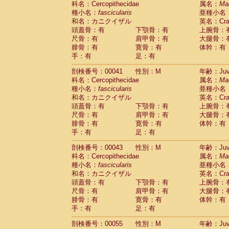
科名：Cercopithecidae
属名：
Ma
Pitheciidae
Callicebus cupreus
(0)
種小名：
fascicularis
亜種小名
Pitheciidae
Callicebus donacophilus
(0
和名：カニクイザル
英名：Crab
Pitheciidae
Callicebus moloch
(0)
頭蓋骨：有
下顎骨：有
上腕骨：
Pitheciidae
Callicebus torquatus
(0)
尺骨：有
肩甲骨：有
大腿骨：
Pitheciidae
Callicebus
spp.
(0)
腓骨：有
寛骨：有
体幹：有
Pitheciidae
Chiropotes satanas
(1)
手：有
足：有
Pitheciidae
Pithecia monachus
(3)
Pitheciidae
Pithecia pithecia
剖検番号：00041
性別：M
年齢：Juve
(0)
Cercopithecidae
Cercocebus agilis
科名：Cercopithecidae
属名：
Ma
(0)
Cercopithecidae
Cercocebus galeritus
種小名：
fascicularis
亜種小名
和名：カニクイザル
Cercopithecidae
Cercocebus torquatu
英名：Crab
頭蓋骨：有
下顎骨：有
上腕骨：
Cercopithecidae
Cercocebus torquatus
尺骨：有
肩甲骨：有
大腿骨：
Cercopithecidae
Cercocebus torquatu
腓骨：有
寛骨：有
体幹：有
Cercopithecidae
Cercocebus
hybrid
(0)
手：有
足：有
Cercopithecidae
Cercocebus
spp.
(0)
Cercopithecidae
Lophocebus albigen
剖検番号：00043
性別：M
年齢：Juve
Cercopithecidae
Papio anubis
(0)
科名：Cercopithecidae
属名：
Ma
Cercopithecidae
Papio cynocephalus
(
種小名：
fascicularis
亜種小名
Cercopithecidae
Papio hamadryas
和名：カニクイザル
英名：Crab
(0)
Cercopithecidae
Papio papio
頭蓋骨：有
下顎骨：有
上腕骨：
(0)
Cercopithecidae
Papio
spp.
尺骨：有
肩甲骨：有
大腿骨：
(0)
Cercopithecidae
Mandrillus leucopha
腓骨：有
寛骨：有
体幹：有
Cercopithecidae
Mandrillus sphinx
手：有
足：有
(0)
Cercopithecidae
Theropithecus gelad
剖検番号：00055
性別：M
年齢：Juve
Cercopithecidae
Macaca arctoides
(1)