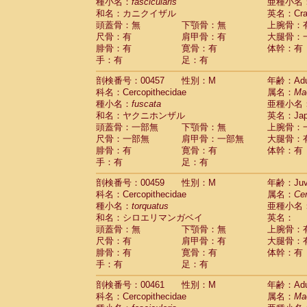
種小名：
fascicularis
亜種小名
和名：カニクイザル
英名：Crab
頭蓋骨：無
下顎骨：無
上腕骨：
尺骨：有
肩甲骨：有
大腿骨：
腓骨：有
寛骨：有
体幹：有
手：有
足：有
剖検番号：00457
性別：M
年齢：Adu
科名：Cercopithecidae
属名：
Ma
種小名：
fuscata
亜種小名
和名：ヤクニホンザル
英名：Japa
頭蓋骨：一部無
下顎骨：無
上腕骨：
尺骨：一部無
肩甲骨：一部無
大腿骨：
腓骨：有
寛骨：有
体幹：有
手：有
足：有
剖検番号：00459
性別：M
年齢：Juve
科名：Cercopithecidae
属名：
Ce
種小名：
torquatus
亜種小名
和名：シロエリマンガベイ
英名：
頭蓋骨：無
下顎骨：無
上腕骨：
尺骨：有
肩甲骨：有
大腿骨：
腓骨：有
寛骨：有
体幹：有
手：有
足：有
剖検番号：00461
性別：M
年齢：Adu
科名：Cercopithecidae
属名：
Ma