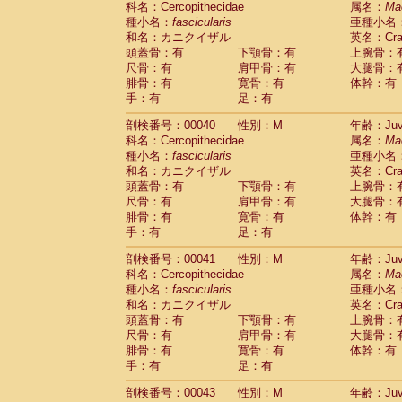
科名：Cercopithecidae
属名：
Ma
Pitheciidae
Callicebus cupreus
(0)
種小名：
fascicularis
亜種小名
Pitheciidae
Callicebus donacophilus
(0
和名：カニクイザル
英名：Crab
Pitheciidae
Callicebus moloch
(0)
頭蓋骨：有
下顎骨：有
上腕骨：
Pitheciidae
Callicebus torquatus
(0)
尺骨：有
肩甲骨：有
大腿骨：
Pitheciidae
Callicebus
spp.
(0)
腓骨：有
寛骨：有
体幹：有
Pitheciidae
Chiropotes satanas
(1)
手：有
足：有
Pitheciidae
Pithecia monachus
(3)
Pitheciidae
Pithecia pithecia
剖検番号：00040
性別：M
年齢：Juve
(0)
Cercopithecidae
Cercocebus agilis
科名：Cercopithecidae
属名：
Ma
(0)
Cercopithecidae
Cercocebus galeritus
種小名：
fascicularis
亜種小名
和名：カニクイザル
Cercopithecidae
Cercocebus torquatu
英名：Crab
頭蓋骨：有
下顎骨：有
上腕骨：
Cercopithecidae
Cercocebus torquatus
尺骨：有
肩甲骨：有
大腿骨：
Cercopithecidae
Cercocebus torquatu
腓骨：有
寛骨：有
体幹：有
Cercopithecidae
Cercocebus
hybrid
(0)
手：有
足：有
Cercopithecidae
Cercocebus
spp.
(0)
Cercopithecidae
Lophocebus albigen
剖検番号：00041
性別：M
年齢：Juve
Cercopithecidae
Papio anubis
(0)
科名：Cercopithecidae
属名：
Ma
Cercopithecidae
Papio cynocephalus
(
種小名：
fascicularis
亜種小名
Cercopithecidae
Papio hamadryas
和名：カニクイザル
英名：Crab
(1)
Cercopithecidae
Papio papio
頭蓋骨：有
下顎骨：有
上腕骨：
(0)
Cercopithecidae
Papio
spp.
尺骨：有
肩甲骨：有
大腿骨：
(0)
Cercopithecidae
Mandrillus leucopha
腓骨：有
寛骨：有
体幹：有
Cercopithecidae
Mandrillus sphinx
手：有
足：有
(0)
Cercopithecidae
Theropithecus gelad
剖検番号：00043
性別：M
年齢：Juve
Cercopithecidae
Macaca arctoides
(1)