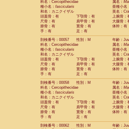
科名：Cercopithecidae
属名：
Ma
Cercopithecidae
Cercopithecus lhoest
種小名：
fascicularis
亜種小名
Cercopithecidae
Cercopithecus mitis
(0
和名：カニクイザル
英名：Crab
Cercopithecidae
Cercopithecus mitis 
頭蓋骨：有
下顎骨：有
上腕骨：
Cercopithecidae
Cercopithecus mitis 
尺骨：有
肩甲骨：有
大腿骨：
Cercopithecidae
Cercopithecus mona
腓骨：有
寛骨：有
体幹：有
Cercopithecidae
Cercopithecus negle
手：有
足：有
Cercopithecidae
Cercopithecus nigrovi
剖検番号：00057
性別：M
年齢：Juve
Cercopithecidae
Cercopithecus petauri
科名：Cercopithecidae
属名：
Ma
Cercopithecidae
Cercopithecus
spp.
(0)
種小名：
fascicularis
亜種小名
Cercopithecidae
Chlorocebus aethiop
和名：カニクイザル
英名：Crab
Cercopithecidae
Chlorocebus pygeryt
頭蓋骨：有
下顎骨：有
上腕骨：
Cercopithecidae
Erythrocebus patas
(1
尺骨：有
肩甲骨：有
大腿骨：
Cercopithecidae
Miopithecus talapoin
腓骨：有
寛骨：有
体幹：有
Cercopithecidae
Cercopithecinae
spp
手：有
足：有
Cercopithecidae
Colobus angolensis
(0
Cercopithecidae
Colobus guereza
剖検番号：00058
性別：M
年齢：Juve
(0)
Cercopithecidae
Colobus polykomos
科名：Cercopithecidae
属名：
Ma
(0
種小名：
Cercopithecidae
fascicularis
Piliocolobus badius
亜種小名
(0
和名：カニクイザル
英名：Crab
Cercopithecidae
Kasi senex vetulus
(0)
頭蓋骨：有
下顎骨：有
上腕骨：
Cercopithecidae
Kasi senex
(0)
尺骨：有
肩甲骨：有
大腿骨：
Cercopithecidae
Nasalis larvatus
(0)
腓骨：有
寛骨：有
体幹：有
Cercopithecidae
Presbytes melaloph
手：有
足：有
Cercopithecidae
Pygathrix nemaeus
(0)
Cercopithecidae
Semnopithecus entel
剖検番号：00062
性別：M
年齢：Juve
Cercopithecidae
Trachypithecus crista