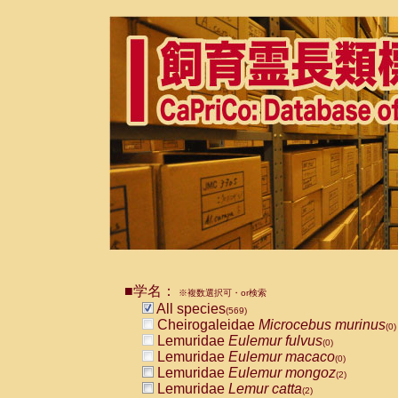
■学名：
※複数選択可・or検索
All species
(569)
Cheirogaleidae
Microcebus murinus
(0)
Lemuridae
Eulemur fulvus
(0)
Lemuridae
Eulemur macaco
(0)
Lemuridae
Eulemur mongoz
(2)
Lemuridae
Lemur catta
(2)