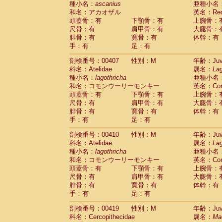
種小名：
ascanius
亜種小名
和名：アカオザル
英名：Red-
頭蓋骨：有
下顎骨：有
上腕骨：
尺骨：有
肩甲骨：有
大腿骨：
腓骨：有
寛骨：有
体幹：有
手：有
足：有
剖検番号：00407
性別：M
年齢：Juve
科名：Atelidae
属名：
Lag
種小名：
lagothricha
亜種小名
和名：コモンウーリーモンキー
英名：Comm
頭蓋骨：有
下顎骨：有
上腕骨：
尺骨：有
肩甲骨：有
大腿骨：
腓骨：有
寛骨：有
体幹：有
手：有
足：有
剖検番号：00410
性別：M
年齢：Juve
科名：Atelidae
属名：
Lag
種小名：
lagothricha
亜種小名
和名：コモンウーリーモンキー
英名：Comm
頭蓋骨：有
下顎骨：有
上腕骨：
尺骨：有
肩甲骨：有
大腿骨：
腓骨：有
寛骨：有
体幹：有
手：有
足：有
剖検番号：00419
性別：M
年齢：Juve
科名：Cercopithecidae
属名：
Ma