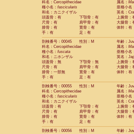
科名：Cercopithecidae
属名：
Ma
Cercopithecidae
Macaca assamensis
(
種小名：
fascicularis
亜種小名
Cercopithecidae
Macaca brunnescen
和名：カニクイザル
英名：Crab
Cercopithecidae
Macaca cyclopis
(6)
頭蓋骨：有
下顎骨：有
上腕骨：
Cercopithecidae
Macaca fascicularis
(1
尺骨：有
肩甲骨：有
大腿骨：
Cercopithecidae
Macaca fuscaca fusc
腓骨：有
寛骨：有
体幹：有
Cercopithecidae
Macaca fuscata yaku
手：有
足：有
Cercopithecidae
Macaca fuscata
hybr
剖検番号：00045
Cercopithecidae
性別：M
Macaca maura
年齢：Juve
(1)
科名：Cercopithecidae
属名：
Ma
Cercopithecidae
Macaca mulatta
(47)
種小名：
fuscata
亜種小名
Cercopithecidae
Macaca nemestrina
(3
和名：ニホンザル
英名：Japa
Cercopithecidae
Macaca nigra
(1)
頭蓋骨：無
下顎骨：無
上腕骨：
Cercopithecidae
Macaca radiata
(8)
尺骨：有
肩甲骨：有
大腿骨：
Cercopithecidae
Macaca silenus
(1)
腓骨：一部無
寛骨：有
体幹：有
Cercopithecidae
Macaca sinica
(0)
手：有
足：有
Cercopithecidae
Macaca sylvanus
(2)
Cercopithecidae
Macaca thibetana
剖検番号：00055
性別：M
年齢：Juve
(0)
Cercopithecidae
Macaca tonkeana
科名：Cercopithecidae
属名：
Ma
(0)
Cercopithecidae
Macaca
hybrid
種小名：
fascicularis
亜種小名
(1)
Cercopithecidae
Macaca
spp.
和名：カニクイザル
英名：Crab
(0)
Cercopithecidae
Allenopithecus nigrov
頭蓋骨：有
下顎骨：有
上腕骨：
尺骨：有
Cercopithecidae
肩甲骨：有
Cercopithecus ascan
大腿骨：
腓骨：有
寛骨：有
体幹：有
Cercopithecidae
Cercopithecus ascan
手：有
足：有
Cercopithecidae
Cercopithecus ceph
Cercopithecidae
Cercopithecus diana
剖検番号：00056
性別：M
年齢：Juve
Cercopithecidae
Cercopithecus hamly