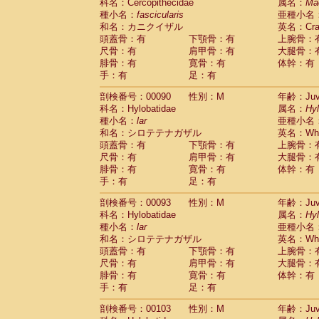
Scandentia
Tupaia glis
科名：Cercopithecidae
属名：
Ma
(0)
Scandentia
Tupaia gracilis
種小名：
fascicularis
亜種小名
(0)
Scandentia
Tupaia minor
和名：カニクイザル
英名：Crab
(0)
頭蓋骨：有
下顎骨：有
上腕骨：
尺骨：有
肩甲骨：有
大腿骨：
腓骨：有
寛骨：有
体幹：有
手：有
足：有
剖検番号：00090
性別：M
年齢：Juve
科名：Hylobatidae
属名：
Hy
種小名：
lar
亜種小名
和名：シロテテナガザル
英名：Whit
頭蓋骨：有
下顎骨：有
上腕骨：
尺骨：有
肩甲骨：有
大腿骨：
腓骨：有
寛骨：有
体幹：有
手：有
足：有
剖検番号：00093
性別：M
年齢：Juve
科名：Hylobatidae
属名：
Hy
種小名：
lar
亜種小名
和名：シロテテナガザル
英名：Whit
頭蓋骨：有
下顎骨：有
上腕骨：
尺骨：有
肩甲骨：有
大腿骨：
腓骨：有
寛骨：有
体幹：有
手：有
足：有
剖検番号：00103
性別：M
年齢：Juve