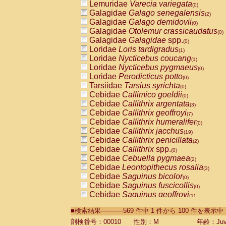
Lemuridae
Varecia variegata
(0)
Galagidae
Galago senegalensis
(2)
Galagidae
Galago demidovii
(0)
Galagidae
Otolemur crassicaudatus
(0)
Galagidae
Galagidae
spp.
(0)
Loridae
Loris tardigradus
(1)
Loridae
Nycticebus coucang
(1)
Loridae
Nycticebus pygmaeus
(0)
Loridae
Perodicticus potto
(0)
Tarsiidae
Tarsius syrichta
(0)
Cebidae
Callimico goeldii
(0)
Cebidae
Callithrix argentata
(3)
Cebidae
Callithrix geoffroyi
(7)
Cebidae
Callithrix humeralifer
(0)
Cebidae
Callithrix jacchus
(19)
Cebidae
Callithrix penicillata
(2)
Cebidae
Callithrix
spp.
(0)
Cebidae
Cebuella pygmaea
(2)
Cebidae
Leontopithecus rosalia
(3)
Cebidae
Saguinus bicolor
(0)
Cebidae
Saguinus fuscicollis
(0)
Cebidae
Saguinus geoffroyi
(1)
Cebidae
Saguinus imperator
(0)
■検索結果-----------569 件中 1 件から 100 件を表示中
Cebidae
Saguinus labiatus
(0)
Cebidae
Saguinus leucopus
剖検番号：00010
性別：M
年齢：Juve
(4)