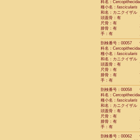
科名：Cercopithecida
Cercopithec
種小名：
fascicularis
Cercopithec
和名：カニクイザル
Cercopithec
頭蓋骨：有
Cercopithec
尺骨：有
Cercopithec
腓骨：有
Cercopithec
手：有
Cercopithec
剖検番号：00057
Cercopithec
科名：Cercopithecida
Cercopithec
種小名：
fascicularis
Cercopithec
和名：カニクイザル
Cercopithec
頭蓋骨：有
Cercopithec
尺骨：有
Cercopithec
腓骨：有
Cercopithec
手：有
Cercopithec
Cercopithec
剖検番号：00058
Cercopithec
科名：Cercopithecida
種小名：
Cercopithec
fascicularis
和名：カニクイザル
Cercopithec
頭蓋骨：有
Cercopithec
尺骨：有
Cercopithec
腓骨：有
Cercopithec
手：有
Cercopithec
Cercopithec
剖検番号：00062
Cercopithec