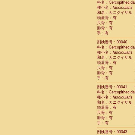
科名：Cercopithecida
Pitheciidae
種小名：
fascicularis
Pitheciidae
和名：カニクイザル
Pitheciidae
頭蓋骨：有
Pitheciidae
尺骨：有
Pitheciidae
腓骨：有
Pitheciidae
手：有
Pitheciidae
Pitheciidae
剖検番号：00040
Cercopithec
科名：Cercopithecida
Cercopithec
種小名：
fascicularis
和名：カニクイザル
Cercopithec
頭蓋骨：有
Cercopithec
尺骨：有
Cercopithec
腓骨：有
Cercopithec
手：有
Cercopithec
Cercopithec
剖検番号：00041
Cercopithec
科名：Cercopithecida
Cercopithec
種小名：
fascicularis
Cercopithec
和名：カニクイザル
Cercopithec
頭蓋骨：有
Cercopithec
尺骨：有
Cercopithec
腓骨：有
Cercopithec
手：有
Cercopithec
剖検番号：00043
Cercopithec