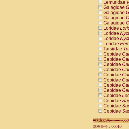
Lemuridae
V
Galagidae
G
Galagidae
G
Galagidae
O
Galagidae
G
Loridae
Lori
Loridae
Nyc
Loridae
Nyc
Loridae
Pero
Tarsiidae
Ta
Cebidae
Cal
Cebidae
Cal
Cebidae
Cal
Cebidae
Cal
Cebidae
Cal
Cebidae
Cal
Cebidae
Cal
Cebidae
Ce
Cebidae
Leo
Cebidae
Sag
Cebidae
Sag
Cebidae
Sag
Cebidae
Sag
■検索結果----------
Cebidae
Sag
Cebidae
Sa
剖検番号：00010