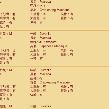
e
属名：
Macaca
idae
Macaca assamensis
(0)
亜種小名：
idae
Macaca brunnescens
(0)
英名：Crab-eating Macaque
idae
Macaca cyclopis
(6)
下顎骨：有
上腕骨：有
橈骨：有
idae
Macaca fascicularis
(149)
肩甲骨：有
大腿骨：有
脛骨：有
idae
Macaca fuscaca fuscata
(86)
寛骨：有
体幹：有
idae
Macaca fuscata yakui
(92)
足：有
idae
Macaca fuscata
hybrid
(0)
idae
性別：M
Macaca maura
年齢：Juvenile
(1)
e
属名：
Macaca
idae
Macaca mulatta
(47)
亜種小名：
fuscata
idae
Macaca nemestrina
(3)
英名：Japanese Macaque
idae
Macaca nigra
(1)
下顎骨：無
上腕骨：有
橈骨：有
idae
Macaca radiata
(8)
肩甲骨：有
大腿骨：有
脛骨：有
idae
Macaca silenus
(1)
寛骨：有
体幹：有
idae
Macaca sinica
(0)
足：有
idae
Macaca sylvanus
(2)
idae
Macaca thibetana
性別：M
年齢：Juvenile
(0)
idae
Macaca tonkeana
e
属名：
Macaca
(0)
idae
Macaca
hybrid
亜種小名：
(1)
idae
Macaca
spp.
英名：Crab-eating Macaque
(0)
idae
Allenopithecus nigroviridis
下顎骨：有
上腕骨：有
橈骨：有
(0)
idae
肩甲骨：有
Cercopithecus ascanius
大腿骨：有
脛骨：有
(2)
寛骨：有
体幹：有
idae
Cercopithecus ascanius schmidti
(0)
足：有
idae
Cercopithecus cephus
(1)
idae
Cercopithecus diana
(0)
性別：M
年齢：Juvenile
idae
Cercopithecus hamlyni
(0)