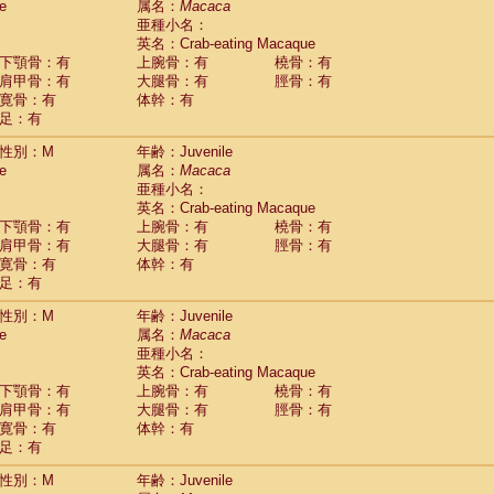
e
属名：
Macaca
idae
Cercopithecus lhoesti
(0)
亜種小名：
idae
Cercopithecus mitis
(0)
英名：Crab-eating Macaque
idae
Cercopithecus mitis doggetti
(0)
下顎骨：有
上腕骨：有
橈骨：有
idae
Cercopithecus mitis albogularis
肩甲骨：有
大腿骨：有
脛骨：有
(0)
idae
Cercopithecus mona
寛骨：有
体幹：有
(0)
idae
Cercopithecus neglectus
足：有
(0)
idae
Cercopithecus nigroviridis
(0)
性別：M
年齢：Juvenile
idae
Cercopithecus petaurista buettikoferi
(0)
e
属名：
Macaca
idae
Cercopithecus
spp.
(0)
亜種小名：
idae
Chlorocebus aethiops
(1)
英名：Crab-eating Macaque
idae
Chlorocebus pygerythrus cynosuros
(0)
下顎骨：有
上腕骨：有
橈骨：有
idae
Erythrocebus patas
(14)
肩甲骨：有
大腿骨：有
脛骨：有
idae
Miopithecus talapoin
(0)
寛骨：有
体幹：有
idae
Cercopithecinae
spp.
(0)
足：有
idae
Colobus angolensis
(0)
idae
Colobus guereza
性別：M
年齢：Juvenile
(0)
idae
Colobus polykomos
e
属名：
Macaca
(0)
idae
Piliocolobus badius
亜種小名：
(0)
英名：Crab-eating Macaque
idae
Kasi senex vetulus
(0)
下顎骨：有
上腕骨：有
橈骨：有
idae
Kasi senex
(0)
肩甲骨：有
大腿骨：有
脛骨：有
idae
Nasalis larvatus
(0)
寛骨：有
体幹：有
idae
Presbytes melalophos
(0)
足：有
idae
Pygathrix nemaeus
(0)
idae
Semnopithecus entellus
(8)
性別：M
年齢：Juvenile
idae
Trachypithecus cristatus