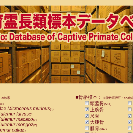
■骨格標本：
or検索
※複数選択可・and検
頭蓋骨
68)
(531)
dae
Microcebus murinus
上腕骨
(0)
ulemur fulvus
(0)
尺骨
ulemur macaco
(0)
大腿骨
ulemur mongoz
(2)
腓骨
emur catta
(567)
(2)