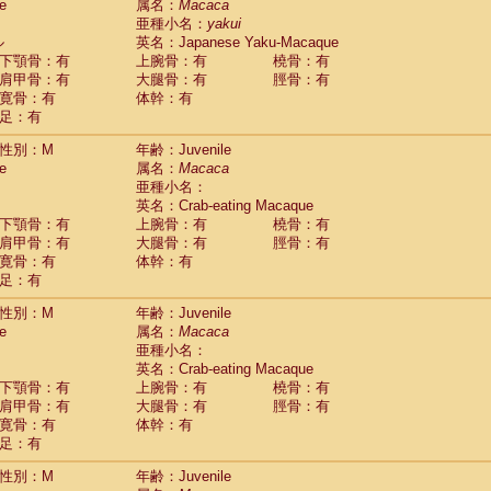
(0)
e
属名：
Macaca
idae
Trachypithecus francoisi
亜種小名：
yakui
(0)
idae
Trachypithecus obscurus
ル
英名：Japanese Yaku-Macaque
(1)
idae
Trachypithecus pileatus
下顎骨：有
上腕骨：有
橈骨：有
(0)
idae
Colobinae
spp.
肩甲骨：有
大腿骨：有
脛骨：有
(0)
idae
Presbytesinae
spp.
寛骨：有
体幹：有
(0)
idae
足：有
Cercopithecidae
spp.
(0)
e
Hoolock hoolock
(0)
性別：M
年齢：Juvenile
e
Hylobates agilis
(1)
e
属名：
Macaca
e
Hylobates klossii
(0)
亜種小名：
e
Hylobates lar
(11)
英名：Crab-eating Macaque
e
Hylobates moloch
(0)
下顎骨：有
上腕骨：有
橈骨：有
e
Hylobates muelleri
(0)
肩甲骨：有
大腿骨：有
脛骨：有
e
Hylobates pileatus
(2)
寛骨：有
体幹：有
e
Hylobates
spp.
足：有
(0)
e
Hylobates
hybrid
(0)
性別：M
年齢：Juvenile
e
Nomascus concolor
(0)
e
属名：
Macaca
e
Symphalangus syndactylus
(0)
亜種小名：
Pongo pygmaeus
(0)
英名：Crab-eating Macaque
Pan troglodytes
(1)
下顎骨：有
上腕骨：有
橈骨：有
orilla gorilla beringei
(0)
肩甲骨：有
大腿骨：有
脛骨：有
orilla gorilla gorilla
(0)
寛骨：有
体幹：有
c.
(0)
足：有
Dendrogale melanura
(0)
Ptilocercus lowii
性別：M
年齢：Juvenile
(0)