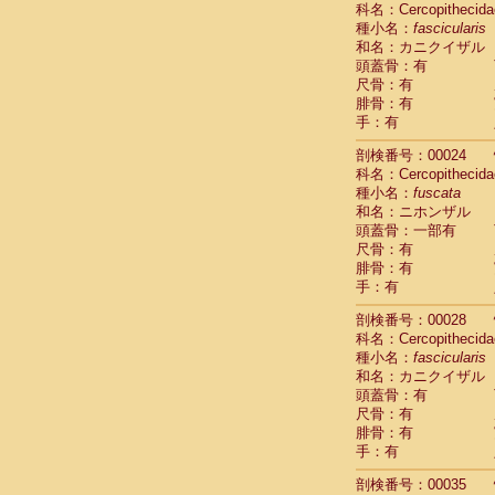
科名：Cercopithecida
Cebidae
Sa
種小名：
fascicularis
Cebidae
Sa
和名：カニクイザル
Cebidae
Sag
頭蓋骨：有
Cebidae
Sa
尺骨：有
Cebidae
Sag
腓骨：有
Cebidae
Sa
手：有
Cebidae
Aot
Cebidae
Ceb
剖検番号：00024
Cebidae
Ceb
科名：Cercopithecida
Cebidae
Ce
種小名：
fuscata
Cebidae
Ceb
和名：ニホンザル
Cebidae
Ce
頭蓋骨：一部有
Cebidae
Sai
尺骨：有
腓骨：有
Cebidae
Sai
手：有
Atelidae
Alo
Atelidae
Alo
剖検番号：00028
Atelidae
Alo
科名：Cercopithecida
Atelidae
Alo
種小名：
fascicularis
Atelidae
Ate
和名：カニクイザル
Atelidae
Ate
頭蓋骨：有
Atelidae
Ate
尺骨：有
Atelidae
Ate
腓骨：有
Atelidae
Lag
手：有
Atelidae
Lag
剖検番号：00035
Pitheciidae