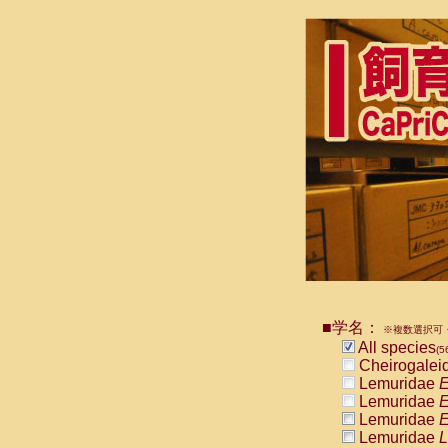
■学名：
※複数選択可・
All species
(5
Cheirogalei
Lemuridae
E
Lemuridae
E
Lemuridae
E
Lemuridae
L