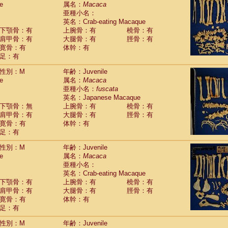
e
guinus midas
属名：
Macaca
(0)
亜種小名：
guinus mystax
(1)
英名：Crab-eating Macaque
uinus nigricollis
(12)
下顎骨：有
上腕骨：有
橈骨：有
guinus oedipus
(19)
肩甲骨：有
大腿骨：有
脛骨：有
uinus weddelli
(0)
寛骨：有
体幹：有
guinus
spp.
(0)
足：有
us trivirgatus
(3)
us albifrons
(1)
性別：M
年齢：Juvenile
us apella
e
(6)
属名：
Macaca
bus capucinus
亜種小名：
fuscata
(0)
us nigrivittatus
英名：Japanese Macaque
(1)
bus
spp.
下顎骨：無
上腕骨：有
橈骨：有
(0)
miri boliviensis
肩甲骨：有
大腿骨：有
脛骨：有
(0)
miri sciureus
寛骨：有
体幹：有
(7)
足：有
uatta caraya
(0)
uatta fusca
(1)
性別：M
年齢：Juvenile
uatta seniculus
(1)
e
属名：
Macaca
uatta
spp.
(0)
亜種小名：
les belzebuth
(0)
英名：Crab-eating Macaque
les geoffroyi
(3)
下顎骨：有
上腕骨：有
橈骨：有
les paniscus
(3)
肩甲骨：有
大腿骨：有
脛骨：有
les
spp.
寛骨：有
(0)
体幹：有
othrix lagothricha
足：有
(5)
othrix lagothricha cana
(0)
性別：M
年齢：Juvenile
Cacajao calvus rubicundus
(1)