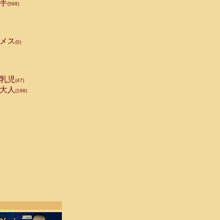
手
(568)
メス
(0)
乳児
(47)
大人
(198)