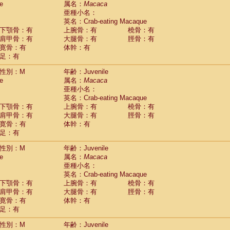
e
属名：
Macaca
Callicebus cupreus
(0)
亜種小名：
Callicebus donacophilus
(0)
英名：Crab-eating Macaque
Callicebus moloch
(0)
下顎骨：有
上腕骨：有
橈骨：有
Callicebus torquatus
(0)
肩甲骨：有
大腿骨：有
脛骨：有
Callicebus
spp.
(0)
寛骨：有
体幹：有
Chiropotes satanas
(1)
足：有
Pithecia monachus
(3)
Pithecia pithecia
性別：M
年齢：Juvenile
(0)
idae
Cercocebus agilis
e
属名：
Macaca
(0)
idae
Cercocebus galeritus chrysogaster
亜種小名：
(0)
idae
Cercocebus torquatus atys
英名：Crab-eating Macaque
(0)
下顎骨：有
上腕骨：有
橈骨：有
idae
Cercocebus torquatus lunulatus
(0)
肩甲骨：有
大腿骨：有
脛骨：有
idae
Cercocebus torquatus torquatus
(1)
寛骨：有
体幹：有
idae
Cercocebus
hybrid
(0)
足：有
idae
Cercocebus
spp.
(0)
idae
Lophocebus albigena
(0)
性別：M
年齢：Juvenile
idae
Papio anubis
(0)
e
属名：
Macaca
idae
Papio cynocephalus
(4)
亜種小名：
idae
Papio hamadryas
英名：Crab-eating Macaque
(1)
idae
Papio papio
下顎骨：有
上腕骨：有
橈骨：有
(0)
idae
Papio
spp.
肩甲骨：有
大腿骨：有
脛骨：有
(0)
idae
Mandrillus leucophaeus
寛骨：有
体幹：有
(2)
idae
Mandrillus sphinx
足：有
(0)
idae
Theropithecus gelada
(1)
性別：M
年齢：Juvenile
idae
Macaca arctoides
(1)