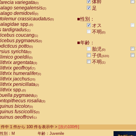
体幹
arecia variegata
(0)
alago senegalensis
足
(2)
alago demidovii
(0)
tolemur crassicaudatus
■性別：
(0)
alagidae
spp.
オス
(0)
s tardigradus
(1)
不明
(0)
ticebus coucang
(1)
ticebus pygmaeus
(0)
■年齢：
dicticus potto
(0)
胎児
(0)
rsius syrichta
(0)
子供
limico goeldii
(320)
(0)
不明
lithrix argentata
(1)
(3)
lithrix geoffroyi
(7)
lithrix humeralifer
(0)
lithrix jacchus
(20)
lithrix penicillata
(2)
lithrix
spp.
(0)
buella pygmaea
(2)
ntopithecus rosalia
(3)
uinus bicolor
(0)
uinus fuscicollis
(0)
uinus geoffroyi
(1)
uinus imperator
(0)
-568 件中 1 件から 100 件を表示中 >
[次の100件]
uinus labiatus
(0)
guinus leucopus
性別：M
年齢：Juvenile
(4)