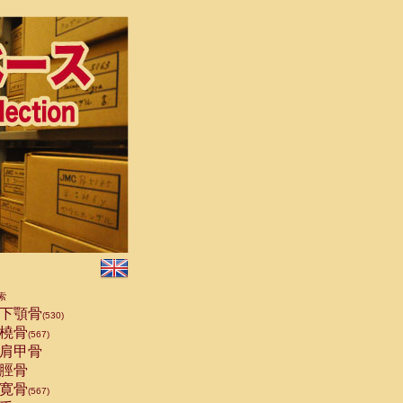
索
下顎骨
(530)
橈骨
(567)
肩甲骨
脛骨
寛骨
(567)