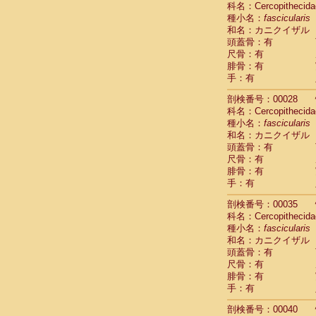
科名：Cercopithecida
Cebidae
Sa
種小名：
fascicularis
Cebidae
Sa
和名：カニクイザル
Cebidae
Sag
頭蓋骨：有
Cebidae
Sa
尺骨：有
Cebidae
Sag
腓骨：有
Cebidae
Sa
手：有
Cebidae
Aot
Cebidae
Ceb
剖検番号：00028
Cebidae
Ceb
科名：Cercopithecida
Cebidae
Ce
種小名：
fascicularis
Cebidae
Ceb
和名：カニクイザル
Cebidae
Ce
頭蓋骨：有
Cebidae
Sai
尺骨：有
腓骨：有
Cebidae
Sai
手：有
Atelidae
Alo
Atelidae
Alo
剖検番号：00035
Atelidae
Alo
科名：Cercopithecida
Atelidae
Alo
種小名：
fascicularis
Atelidae
Ate
和名：カニクイザル
Atelidae
Ate
頭蓋骨：有
Atelidae
Ate
尺骨：有
Atelidae
Ate
腓骨：有
Atelidae
Lag
手：有
Atelidae
Lag
剖検番号：00040
Pitheciidae