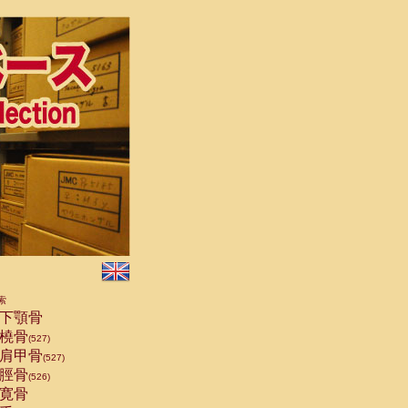
索
下顎骨
橈骨
(527)
肩甲骨
(527)
脛骨
(526)
寛骨