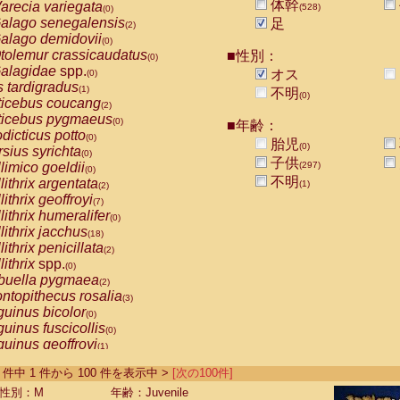
体幹
arecia variegata
(528)
(0)
alago senegalensis
足
(2)
alago demidovii
(0)
tolemur crassicaudatus
■性別：
(0)
alagidae
spp.
オス
(0)
s tardigradus
(1)
不明
(0)
ticebus coucang
(2)
ticebus pygmaeus
(0)
■年齢：
dicticus potto
(0)
胎児
(0)
rsius syrichta
(0)
子供
limico goeldii
(297)
(0)
不明
lithrix argentata
(1)
(2)
lithrix geoffroyi
(7)
lithrix humeralifer
(0)
lithrix jacchus
(18)
lithrix penicillata
(2)
lithrix
spp.
(0)
buella pygmaea
(2)
ntopithecus rosalia
(3)
uinus bicolor
(0)
uinus fuscicollis
(0)
uinus geoffroyi
(1)
uinus imperator
(0)
-528 件中 1 件から 100 件を表示中 >
[次の100件]
uinus labiatus
(0)
guinus leucopus
性別：M
年齢：Juvenile
(4)