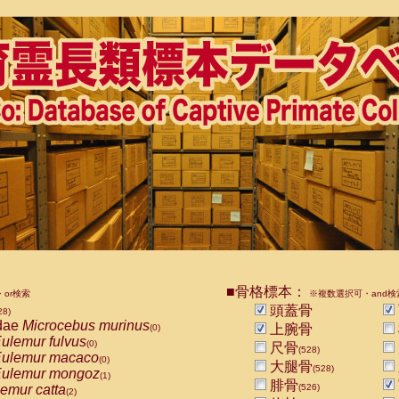
■骨格標本：
or検索
※複数選択可・and検
頭蓋骨
28)
dae
Microcebus murinus
上腕骨
(0)
ulemur fulvus
(0)
尺骨
(528)
ulemur macaco
(0)
大腿骨
(528)
ulemur mongoz
(1)
腓骨
emur catta
(526)
(2)