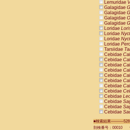
Lemuridae
V
Galagidae
G
Galagidae
G
Galagidae
O
Galagidae
G
Loridae
Lori
Loridae
Nyc
Loridae
Nyc
Loridae
Pero
Tarsiidae
Ta
Cebidae
Cal
Cebidae
Cal
Cebidae
Cal
Cebidae
Cal
Cebidae
Cal
Cebidae
Cal
Cebidae
Cal
Cebidae
Ce
Cebidae
Leo
Cebidae
Sag
Cebidae
Sag
Cebidae
Sag
Cebidae
Sag
■検索結果----------
Cebidae
Sag
Cebidae
Sa
剖検番号：00010