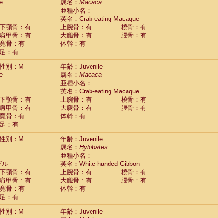
(0)
e
属名：
Macaca
idae
Trachypithecus francoisi
亜種小名：
(0)
idae
Trachypithecus obscurus
英名：Crab-eating Macaque
(1)
idae
Trachypithecus pileatus
下顎骨：有
上腕骨：有
橈骨：有
(0)
idae
Colobinae
spp.
肩甲骨：有
大腿骨：有
脛骨：有
(0)
idae
Presbytesinae
spp.
寛骨：有
体幹：有
(0)
idae
足：有
Cercopithecidae
spp.
(0)
e
Hoolock hoolock
(0)
性別：M
年齢：Juvenile
e
Hylobates agilis
(1)
e
属名：
Macaca
e
Hylobates klossii
(0)
亜種小名：
e
Hylobates lar
(10)
英名：Crab-eating Macaque
e
Hylobates moloch
(0)
下顎骨：有
上腕骨：有
橈骨：有
e
Hylobates muelleri
(0)
肩甲骨：有
大腿骨：有
脛骨：有
e
Hylobates pileatus
(2)
寛骨：有
体幹：有
e
Hylobates
spp.
足：有
(0)
e
Hylobates
hybrid
(0)
性別：M
年齢：Juvenile
e
Nomascus concolor
(0)
属名：
Hylobates
e
Symphalangus syndactylus
(0)
亜種小名：
Pongo pygmaeus
(0)
ザル
英名：White-handed Gibbon
Pan troglodytes
(1)
下顎骨：有
上腕骨：有
橈骨：有
orilla gorilla beringei
(0)
肩甲骨：有
大腿骨：有
脛骨：有
orilla gorilla gorilla
(0)
寛骨：有
体幹：有
c.
(0)
足：有
Dendrogale melanura
(0)
Ptilocercus lowii
性別：M
年齢：Juvenile
(0)