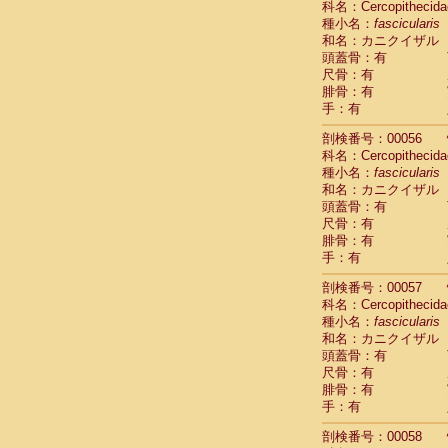
科名：Cercopithecida
Cercopithec
種小名：
fascicularis
Cercopithec
和名：カニクイザル
Cercopithec
頭蓋骨：有
Cercopithec
尺骨：有
Cercopithec
腓骨：有
Cercopithec
手：有
Cercopithec
剖検番号：00056
Cercopithec
科名：Cercopithecida
Cercopithec
種小名：
fascicularis
Cercopithec
和名：カニクイザル
Cercopithec
頭蓋骨：有
Cercopithec
尺骨：有
Cercopithec
腓骨：有
Cercopithec
手：有
Cercopithec
Cercopithec
剖検番号：00057
Cercopithec
科名：Cercopithecida
Cercopithec
種小名：
fascicularis
Cercopithec
和名：カニクイザル
Cercopithec
頭蓋骨：有
尺骨：有
Cercopithec
腓骨：有
Cercopithec
手：有
Cercopithec
Cercopithec
剖検番号：00058
Cercopithec