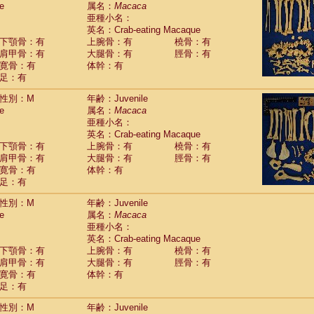
e
guinus midas
属名：
Macaca
(0)
亜種小名：
guinus mystax
(1)
英名：Crab-eating Macaque
uinus nigricollis
(13)
下顎骨：有
上腕骨：有
橈骨：有
guinus oedipus
(19)
肩甲骨：有
大腿骨：有
脛骨：有
uinus weddelli
(0)
寛骨：有
体幹：有
guinus
spp.
(0)
足：有
us trivirgatus
(3)
us albifrons
(1)
性別：M
年齢：Juvenile
us apella
e
(6)
属名：
Macaca
bus capucinus
亜種小名：
(0)
us nigrivittatus
英名：Crab-eating Macaque
(1)
bus
spp.
下顎骨：有
上腕骨：有
橈骨：有
(0)
miri boliviensis
肩甲骨：有
大腿骨：有
脛骨：有
(0)
miri sciureus
寛骨：有
体幹：有
(7)
足：有
uatta caraya
(0)
uatta fusca
(1)
性別：M
年齢：Juvenile
uatta seniculus
(1)
e
属名：
Macaca
uatta
spp.
(0)
亜種小名：
les belzebuth
(0)
英名：Crab-eating Macaque
les geoffroyi
(3)
下顎骨：有
上腕骨：有
橈骨：有
les paniscus
(3)
肩甲骨：有
大腿骨：有
脛骨：有
les
spp.
寛骨：有
(0)
体幹：有
othrix lagothricha
足：有
(5)
othrix lagothricha cana
(0)
性別：M
年齢：Juvenile
Cacajao calvus rubicundus
(1)