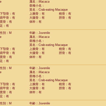
e
属名：
Macaca
idae
Macaca assamensis
(0)
亜種小名：
idae
Macaca brunnescens
(0)
英名：Crab-eating Macaque
idae
Macaca cyclopis
(6)
下顎骨：有
上腕骨：有
橈骨：有
idae
Macaca fascicularis
(135)
肩甲骨：有
大腿骨：有
脛骨：有
idae
Macaca fuscaca fuscata
(79)
寛骨：有
体幹：有
idae
Macaca fuscata yakui
(83)
足：有
idae
Macaca fuscata
hybrid
(0)
idae
性別：M
Macaca maura
年齢：Juvenile
(1)
e
属名：
Macaca
idae
Macaca mulatta
(45)
亜種小名：
idae
Macaca nemestrina
(3)
英名：Crab-eating Macaque
idae
Macaca nigra
(1)
下顎骨：有
上腕骨：有
橈骨：有
idae
Macaca radiata
(7)
肩甲骨：有
大腿骨：有
脛骨：有
idae
Macaca silenus
(0)
寛骨：有
体幹：有
idae
Macaca sinica
(0)
足：有
idae
Macaca sylvanus
(2)
idae
Macaca thibetana
性別：M
年齢：Juvenile
(0)
idae
Macaca tonkeana
e
属名：
Macaca
(0)
idae
Macaca
hybrid
亜種小名：
(1)
idae
Macaca
spp.
英名：Crab-eating Macaque
(0)
idae
Allenopithecus nigroviridis
下顎骨：有
上腕骨：有
橈骨：有
(0)
idae
肩甲骨：有
Cercopithecus ascanius
大腿骨：有
脛骨：有
(2)
寛骨：有
体幹：有
idae
Cercopithecus ascanius schmidti
(0)
足：有
idae
Cercopithecus cephus
(1)
idae
Cercopithecus diana
(0)
性別：M
年齢：Juvenile
idae
Cercopithecus hamlyni
(0)