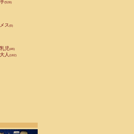
手
(528)
メス
(0)
乳児
(46)
大人
(182)