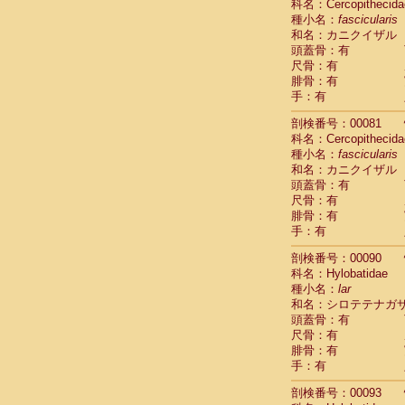
科名：Cercopithecida
Cercopithec
種小名：
fascicularis
Cercopithec
和名：カニクイザル
Cercopithec
頭蓋骨：有
Cercopithec
尺骨：有
Cercopithec
腓骨：有
手：有
Cercopithec
Hylobatida
剖検番号：00081
Hylobatida
科名：Cercopithecida
Hylobatida
種小名：
fascicularis
Hylobatida
和名：カニクイザル
Hylobatida
頭蓋骨：有
Hylobatida
尺骨：有
Hylobatida
腓骨：有
Hylobatida
手：有
Hylobatida
剖検番号：00090
Hylobatida
科名：Hylobatidae
Hylobatida
種小名：
lar
Hominidae
和名：シロテテナガ
Hominidae
頭蓋骨：有
Hominidae
G
尺骨：有
Hominidae
G
腓骨：有
Primates mis
手：有
Scandentia
Scandentia
剖検番号：00093