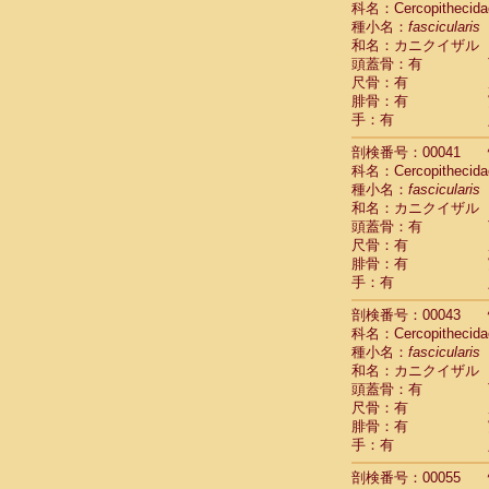
科名：Cercopithecida
Pitheciidae
種小名：
fascicularis
Pitheciidae
和名：カニクイザル
Pitheciidae
頭蓋骨：有
Pitheciidae
尺骨：有
Pitheciidae
腓骨：有
Pitheciidae
手：有
Pitheciidae
Pitheciidae
剖検番号：00041
Cercopithec
科名：Cercopithecida
Cercopithec
種小名：
fascicularis
和名：カニクイザル
Cercopithec
頭蓋骨：有
Cercopithec
尺骨：有
Cercopithec
腓骨：有
Cercopithec
手：有
Cercopithec
Cercopithec
剖検番号：00043
Cercopithec
科名：Cercopithecida
Cercopithec
種小名：
fascicularis
Cercopithec
和名：カニクイザル
Cercopithec
頭蓋骨：有
Cercopithec
尺骨：有
Cercopithec
腓骨：有
Cercopithec
手：有
Cercopithec
剖検番号：00055
Cercopithec