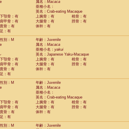
e
属名：
Macaca
idae
Cercopithecus lhoesti
(0)
亜種小名：
idae
Cercopithecus mitis
(0)
英名：Crab-eating Macaque
idae
Cercopithecus mitis doggetti
(0)
下顎骨：有
上腕骨：有
橈骨：有
idae
Cercopithecus mitis albogularis
肩甲骨：有
大腿骨：有
脛骨：有
(0)
idae
Cercopithecus mona
寛骨：有
体幹：有
(0)
idae
Cercopithecus neglectus
足：有
(0)
idae
Cercopithecus nigroviridis
(0)
性別：M
年齢：Juvenile
idae
Cercopithecus petaurista buettikoferi
(0)
e
属名：
Macaca
idae
Cercopithecus
spp.
(0)
亜種小名：
yakui
idae
Chlorocebus aethiops
(1)
ル
英名：Japanese Yaku-Macaque
idae
Chlorocebus pygerythrus cynosuros
(0)
下顎骨：有
上腕骨：有
橈骨：有
idae
Erythrocebus patas
(14)
肩甲骨：有
大腿骨：有
脛骨：有
idae
Miopithecus talapoin
(0)
寛骨：有
体幹：有
idae
Cercopithecinae
spp.
(0)
足：有
idae
Colobus angolensis
(0)
idae
Colobus guereza
性別：M
年齢：Juvenile
(0)
idae
Colobus polykomos
e
属名：
Macaca
(0)
idae
Piliocolobus badius
亜種小名：
(0)
英名：Crab-eating Macaque
idae
Kasi senex vetulus
(0)
下顎骨：有
上腕骨：有
橈骨：有
idae
Kasi senex
(0)
肩甲骨：有
大腿骨：有
脛骨：有
idae
Nasalis larvatus
(0)
寛骨：有
体幹：有
idae
Presbytes melalophos
(0)
足：有
idae
Pygathrix nemaeus
(0)
idae
Semnopithecus entellus
(7)
性別：M
年齢：Juvenile
idae
Trachypithecus cristatus