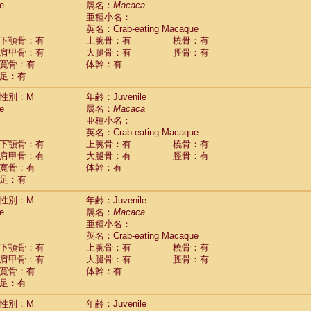
e
属名：
Macaca
Callicebus cupreus
(0)
亜種小名：
Callicebus donacophilus
(0)
英名：Crab-eating Macaque
Callicebus moloch
(0)
下顎骨：有
上腕骨：有
橈骨：有
Callicebus torquatus
(0)
肩甲骨：有
大腿骨：有
脛骨：有
Callicebus
spp.
(0)
寛骨：有
体幹：有
Chiropotes satanas
(1)
足：有
Pithecia monachus
(3)
Pithecia pithecia
性別：M
年齢：Juvenile
(0)
idae
Cercocebus agilis
e
属名：
Macaca
(0)
idae
Cercocebus galeritus chrysogaster
亜種小名：
(0)
idae
Cercocebus torquatus atys
英名：Crab-eating Macaque
(0)
下顎骨：有
上腕骨：有
橈骨：有
idae
Cercocebus torquatus lunulatus
(0)
肩甲骨：有
大腿骨：有
脛骨：有
idae
Cercocebus torquatus torquatus
(0)
寛骨：有
体幹：有
idae
Cercocebus
hybrid
(0)
足：有
idae
Cercocebus
spp.
(0)
idae
Lophocebus albigena
(0)
性別：M
年齢：Juvenile
idae
Papio anubis
(0)
e
属名：
Macaca
idae
Papio cynocephalus
(4)
亜種小名：
idae
Papio hamadryas
英名：Crab-eating Macaque
(0)
idae
Papio papio
下顎骨：有
上腕骨：有
橈骨：有
(0)
idae
Papio
spp.
肩甲骨：有
大腿骨：有
脛骨：有
(0)
idae
Mandrillus leucophaeus
寛骨：有
体幹：有
(2)
idae
Mandrillus sphinx
足：有
(0)
idae
Theropithecus gelada
(1)
性別：M
年齢：Juvenile
idae
Macaca arctoides
(1)