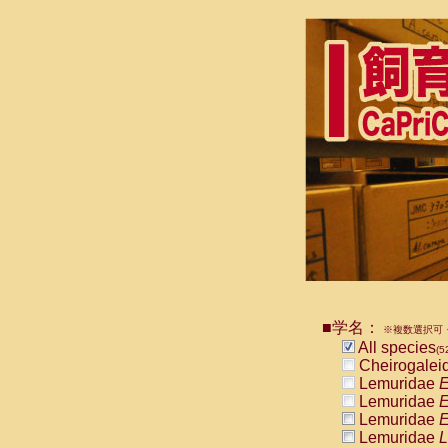
■学名：
※複数選択可・
All species
(5
Cheirogalei
Lemuridae
E
Lemuridae
E
Lemuridae
E
Lemuridae
L