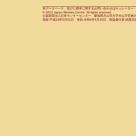
Cebidae
Saguinus midas
(0)
Cebidae
Saguinus mystax
本データベース、並びに標本に関するお問い合わせはキュレーター・新宅勇太までお願い
(3)
© 2013 Japan Monkey Centre. All rights reserved.
Cebidae
Saguinus nigricollis
(22)
公益財団法人日本モンキーセンター 愛知県犬山市大字犬山字官林26番
Cebidae
Saguinus oedipus
登録:平成19年5月31日 有効:令和4年5月30日 取扱責任者:綿貫宏
(12)
Cebidae
Saguinus weddelli
(0)
Cebidae
Saguinus
spp.
(0)
Cebidae
Aotus trivirgatus
(3)
Cebidae
Cebus albifrons
(2)
Cebidae
Cebus apella
(3)
Cebidae
Cebus capucinus
(1)
Cebidae
Cebus nigrivittatus
(0)
Cebidae
Cebus
spp.
(0)
Cebidae
Saimiri boliviensis
(0)
Cebidae
Saimiri sciureus
(14)
Atelidae
Alouatta caraya
(0)
Atelidae
Alouatta fusca
(0)
Atelidae
Alouatta seniculus
(0)
Atelidae
Alouatta
spp.
(1)
Atelidae
Ateles belzebuth
(0)
Atelidae
Ateles geoffroyi
(2)
Atelidae
Ateles paniscus
(8)
Atelidae
Ateles
spp.
(0)
Atelidae
Lagothrix lagothricha
(3)
Atelidae
Lagothrix lagothricha cana
(0)
Pitheciidae
Cacajao calvus rubicundu