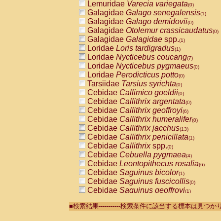
Lemuridae
Varecia variegata
(0)
Galagidae
Galago senegalensis
(1)
Galagidae
Galago demidovii
(0)
Galagidae
Otolemur crassicaudatus
(0)
Galagidae
Galagidae
spp.
(1)
Loridae
Loris tardigradus
(1)
Loridae
Nycticebus coucang
(7)
Loridae
Nycticebus pygmaeus
(0)
Loridae
Perodicticus potto
(0)
Tarsiidae
Tarsius syrichta
(0)
Cebidae
Callimico goeldii
(0)
Cebidae
Callithrix argentata
(0)
Cebidae
Callithrix geoffroyi
(6)
Cebidae
Callithrix humeralifer
(0)
Cebidae
Callithrix jacchus
(13)
Cebidae
Callithrix penicillata
(1)
Cebidae
Callithrix
spp.
(0)
Cebidae
Cebuella pygmaea
(4)
Cebidae
Leontopithecus rosalia
(6)
Cebidae
Saguinus bicolor
(1)
Cebidae
Saguinus fuscicollis
(0)
Cebidae
Saguinus geoffroyi
(1)
Cebidae
Saguinus imperator
(0)
■検索結果-----------検索条件に該当する標本は見
Cebidae
Saguinus labiatus
(0)
Cebidae
Saguinus leucopus
(2)