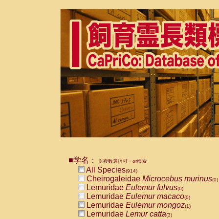
■学名：
※複数選択可・or検索
All Species
(914)
Cheirogaleidae
Microcebus murinus
(0)
Lemuridae
Eulemur fulvus
(0)
Lemuridae
Eulemur macaco
(0)
Lemuridae
Eulemur mongoz
(1)
Lemuridae
Lemur catta
(3)