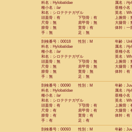
科名：Hylobatidae
Cebidae
Saguinus midas
属名：
Hy
(0)
種小名：
lar
亜種小名
Cebidae
Saguinus mystax
(2)
和名：シロテテナガザル
英名：Whit
Cebidae
Saguinus nigricollis
(13)
頭蓋骨：有
下顎骨：有
上腕骨：
Cebidae
Saguinus oedipus
(20)
尺骨：無
肩甲骨：無
大腿骨：
Cebidae
Saguinus weddelli
(0)
腓骨：無
寛骨：有
体幹：一
Cebidae
Saguinus
spp.
(1)
手：無
足：無
Cebidae
Aotus trivirgatus
(3)
Cebidae
Cebus albifrons
(1)
剖検番号：00018
性別：M
年齢：Unk
Cebidae
Cebus apella
科名：Hylobatidae
(7)
属名：
Hy
Cebidae
Cebus capucinus
種小名：
lar
亜種小名
(0)
Cebidae
Cebus nigrivittatus
和名：シロテテナガザル
英名：Whit
(1)
Cebidae
Cebus
spp.
頭蓋骨：無
下顎骨：無
上腕骨：
(0)
Cebidae
Saimiri boliviensis
尺骨：無
肩甲骨：無
大腿骨：
(0)
腓骨：無
Cebidae
Saimiri sciureus
寛骨：無
体幹：有
(9)
手：無
足：無
Atelidae
Alouatta caraya
(0)
Atelidae
Alouatta fusca
(1)
剖検番号：00090
性別：M
年齢：Juve
Atelidae
Alouatta seniculus
(1)
科名：Hylobatidae
属名：
Hy
Atelidae
Alouatta
spp.
(0)
種小名：
lar
亜種小名
Atelidae
Ateles belzebuth
(1)
和名：シロテテナガザル
英名：Whit
Atelidae
Ateles geoffroyi
(3)
頭蓋骨：有
下顎骨：有
上腕骨：
Atelidae
Ateles paniscus
(3)
尺骨：有
肩甲骨：有
大腿骨：
Atelidae
Ateles
spp.
腓骨：有
寛骨：有
(0)
体幹：有
Atelidae
Lagothrix lagothricha
手：有
足：有
(6)
Atelidae
Lagothrix lagothricha cana
(0)
剖検番号：00093
性別：M
年齢：Juve
Pitheciidae
Cacajao calvus rubicundu