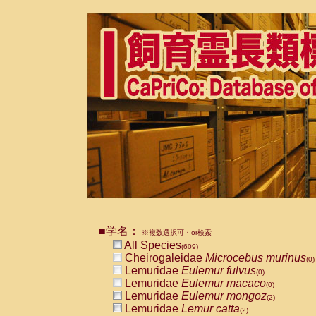
■学名：
※複数選択可・or検索
All Species
(609)
Cheirogaleidae
Microcebus murinus
(0)
Lemuridae
Eulemur fulvus
(0)
Lemuridae
Eulemur macaco
(0)
Lemuridae
Eulemur mongoz
(2)
Lemuridae
Lemur catta
(2)