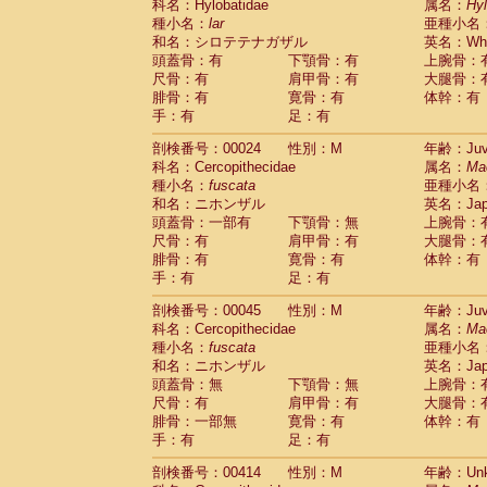
科名：Hylobatidae
属名：
Hy
Cercopithecidae
Trachypithecus franc
種小名：
lar
亜種小名
Cercopithecidae
Trachypithecus obsc
和名：シロテテナガザル
英名：Whit
Cercopithecidae
Trachypithecus pilea
頭蓋骨：有
下顎骨：有
上腕骨：
Cercopithecidae
Colobinae
spp.
尺骨：有
肩甲骨：有
大腿骨：
(0)
Cercopithecidae
Presbytesinae
spp.
腓骨：有
寛骨：有
体幹：有
(0)
手：有
Cercopithecidae
足：有
Cercopithecidae
spp
Hylobatidae
Hoolock hoolock
(0)
剖検番号：00024
性別：M
年齢：Juve
Hylobatidae
Hylobates agilis
(1)
科名：Cercopithecidae
属名：
Ma
Hylobatidae
Hylobates klossii
(0)
種小名：
fuscata
亜種小名
Hylobatidae
Hylobates lar
(13)
和名：ニホンザル
英名：Japa
Hylobatidae
Hylobates moloch
(0)
頭蓋骨：一部有
下顎骨：無
上腕骨：
Hylobatidae
Hylobates muelleri
(0)
尺骨：有
肩甲骨：有
大腿骨：
Hylobatidae
Hylobates pileatus
(2)
腓骨：有
寛骨：有
体幹：有
Hylobatidae
Hylobates
spp.
手：有
足：有
(0)
Hylobatidae
Hylobates
hybrid
(0)
剖検番号：00045
性別：M
年齢：Juve
Hylobatidae
Nomascus concolor
(0)
科名：Cercopithecidae
属名：
Ma
Hylobatidae
Symphalangus syndactyl
種小名：
fuscata
亜種小名
Hominidae
Pongo pygmaeus
(0)
和名：ニホンザル
英名：Japa
Hominidae
Pan troglodytes
(1)
頭蓋骨：無
下顎骨：無
上腕骨：
Hominidae
Gorilla gorilla beringei
(0)
尺骨：有
肩甲骨：有
大腿骨：
Hominidae
Gorilla gorilla gorilla
(0)
腓骨：一部無
寛骨：有
体幹：有
Primates misc.
(0)
手：有
足：有
Scandentia
Dendrogale melanura
(0)
Scandentia
Ptilocercus lowii
剖検番号：00414
性別：M
年齢：Unk
(0)