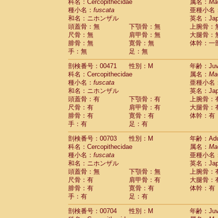
Scandentia
Tupaia glis
科名：Cercopithecidae
属名：
Ma
(0)
Scandentia
Tupaia gracilis
種小名：
fuscata
亜種小名
(0)
Scandentia
Tupaia minor
和名：ニホンザル
英名：Japa
(0)
頭蓋骨：無
下顎骨：無
上腕骨：
尺骨：無
肩甲骨：無
大腿骨：
腓骨：無
寛骨：無
体幹：一
手：無
足：無
剖検番号：00471
性別：M
年齢：Juve
科名：Cercopithecidae
属名：
Ma
種小名：
fuscata
亜種小名
和名：ニホンザル
英名：Japa
頭蓋骨：有
下顎骨：有
上腕骨：
尺骨：有
肩甲骨：有
大腿骨：
腓骨：有
寛骨：有
体幹：有
手：有
足：有
剖検番号：00703
性別：M
年齢：Adu
科名：Cercopithecidae
属名：
Ma
種小名：
fuscata
亜種小名
和名：ニホンザル
英名：Japa
頭蓋骨：無
下顎骨：無
上腕骨：
尺骨：有
肩甲骨：有
大腿骨：
腓骨：有
寛骨：有
体幹：有
手：有
足：有
剖検番号：00704
性別：M
年齢：Juve