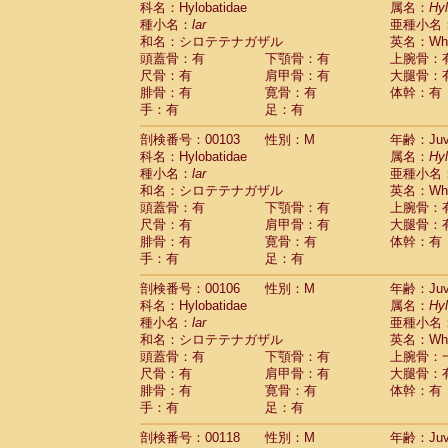
科名：Hylobatidae
属名：
Hy
Pitheciidae
Callicebus cupreus
(0)
種小名：
lar
亜種小名
Pitheciidae
Callicebus donacophilus
(0
和名：シロテテナガザル
英名：Whit
Pitheciidae
Callicebus moloch
(0)
頭蓋骨：有
下顎骨：有
上腕骨：
Pitheciidae
Callicebus torquatus
(0)
尺骨：有
肩甲骨：有
大腿骨：
Pitheciidae
Callicebus
spp.
(0)
腓骨：有
寛骨：有
体幹：有
Pitheciidae
Chiropotes satanas
(1)
手：有
足：有
Pitheciidae
Pithecia monachus
(3)
Pitheciidae
Pithecia pithecia
剖検番号：00103
性別：M
年齢：Juve
(0)
Cercopithecidae
Cercocebus agilis
科名：Hylobatidae
属名：
Hy
(0)
Cercopithecidae
Cercocebus galeritus
種小名：
lar
亜種小名
和名：シロテテナガザル
Cercopithecidae
Cercocebus torquatu
英名：Whit
頭蓋骨：有
下顎骨：有
上腕骨：
Cercopithecidae
Cercocebus torquatus
尺骨：有
肩甲骨：有
大腿骨：
Cercopithecidae
Cercocebus torquatu
腓骨：有
寛骨：有
体幹：有
Cercopithecidae
Cercocebus
hybrid
(0)
手：有
足：有
Cercopithecidae
Cercocebus
spp.
(0)
Cercopithecidae
Lophocebus albigen
剖検番号：00106
性別：M
年齢：Juve
Cercopithecidae
Papio anubis
(0)
科名：Hylobatidae
属名：
Hy
Cercopithecidae
Papio cynocephalus
(
種小名：
lar
亜種小名
Cercopithecidae
Papio hamadryas
和名：シロテテナガザル
英名：Whit
(1)
Cercopithecidae
Papio papio
頭蓋骨：有
下顎骨：有
上腕骨：
(0)
Cercopithecidae
Papio
spp.
尺骨：有
肩甲骨：有
大腿骨：
(0)
Cercopithecidae
Mandrillus leucopha
腓骨：有
寛骨：有
体幹：有
Cercopithecidae
Mandrillus sphinx
手：有
足：有
(0)
Cercopithecidae
Theropithecus gelad
剖検番号：00118
性別：M
年齢：Juve
Cercopithecidae
Macaca arctoides
(1)