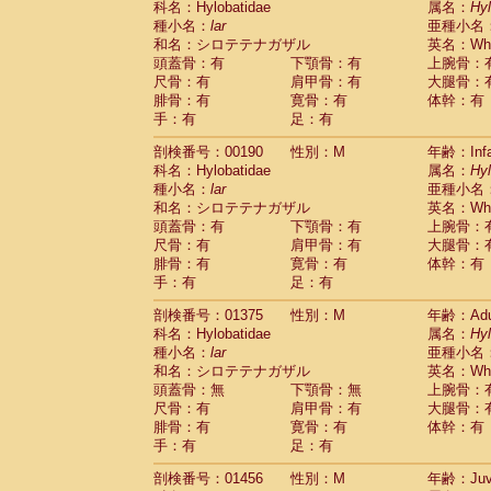
科名：Hylobatidae
属名：
Hy
Cercopithecidae
Macaca assamensis
(
種小名：
lar
亜種小名
Cercopithecidae
Macaca brunnescen
和名：シロテテナガザル
英名：Whit
Cercopithecidae
Macaca cyclopis
(6)
頭蓋骨：有
下顎骨：有
上腕骨：
Cercopithecidae
Macaca fascicularis
(1
尺骨：有
肩甲骨：有
大腿骨：
Cercopithecidae
Macaca fuscaca fusc
腓骨：有
寛骨：有
体幹：有
Cercopithecidae
Macaca fuscata yaku
手：有
足：有
Cercopithecidae
Macaca fuscata
hybr
剖検番号：00190
Cercopithecidae
性別：M
Macaca maura
年齢：Infa
(1)
科名：Hylobatidae
属名：
Hy
Cercopithecidae
Macaca mulatta
(50)
種小名：
lar
亜種小名
Cercopithecidae
Macaca nemestrina
(3
和名：シロテテナガザル
英名：Whit
Cercopithecidae
Macaca nigra
(1)
頭蓋骨：有
下顎骨：有
上腕骨：
Cercopithecidae
Macaca radiata
(9)
尺骨：有
肩甲骨：有
大腿骨：
Cercopithecidae
Macaca silenus
(1)
腓骨：有
寛骨：有
体幹：有
Cercopithecidae
Macaca sinica
(0)
手：有
足：有
Cercopithecidae
Macaca sylvanus
(2)
Cercopithecidae
Macaca thibetana
剖検番号：01375
性別：M
年齢：Adu
(0)
Cercopithecidae
Macaca tonkeana
科名：Hylobatidae
属名：
Hy
(0)
Cercopithecidae
Macaca
hybrid
種小名：
lar
亜種小名
(1)
Cercopithecidae
Macaca
spp.
和名：シロテテナガザル
英名：Whit
(0)
Cercopithecidae
Allenopithecus nigrov
頭蓋骨：無
下顎骨：無
上腕骨：
尺骨：有
Cercopithecidae
肩甲骨：有
Cercopithecus ascan
大腿骨：
腓骨：有
寛骨：有
体幹：有
Cercopithecidae
Cercopithecus ascan
手：有
足：有
Cercopithecidae
Cercopithecus ceph
Cercopithecidae
Cercopithecus diana
剖検番号：01456
性別：M
年齢：Juve
Cercopithecidae
Cercopithecus hamly