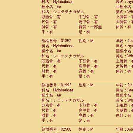
科名：Hylobatidae
属名：
Hy
Cercopithecidae
Cercopithecus lhoest
種小名：
lar
亜種小名
Cercopithecidae
Cercopithecus mitis
(0
和名：シロテテナガザル
英名：Whit
Cercopithecidae
Cercopithecus mitis 
頭蓋骨：有
下顎骨：有
上腕骨：
Cercopithecidae
Cercopithecus mitis 
尺骨：有
肩甲骨：有
大腿骨：
Cercopithecidae
Cercopithecus mona
腓骨：有
寛骨：一部無
体幹：有
Cercopithecidae
Cercopithecus negle
手：有
足：有
Cercopithecidae
Cercopithecus nigrovi
剖検番号：01852
性別：M
年齢：Juve
Cercopithecidae
Cercopithecus petauri
科名：Hylobatidae
属名：
Hy
Cercopithecidae
Cercopithecus
spp.
(0)
種小名：
lar
亜種小名
Cercopithecidae
Chlorocebus aethiop
和名：シロテテナガザル
英名：Whit
Cercopithecidae
Chlorocebus pygeryt
頭蓋骨：有
下顎骨：有
上腕骨：
Cercopithecidae
Erythrocebus patas
(1
尺骨：有
肩甲骨：有
大腿骨：
Cercopithecidae
Miopithecus talapoin
腓骨：有
寛骨：有
体幹：有
Cercopithecidae
Cercopithecinae
spp
手：有
足：有
Cercopithecidae
Colobus angolensis
(0
Cercopithecidae
Colobus guereza
剖検番号：01993
性別：M
年齢：Juve
(0)
Cercopithecidae
Colobus polykomos
科名：Hylobatidae
属名：
Hy
(0
種小名：
Cercopithecidae
lar
Piliocolobus badius
亜種小名
(0
和名：シロテテナガザル
英名：Whit
Cercopithecidae
Kasi senex vetulus
(0)
頭蓋骨：有
下顎骨：有
上腕骨：
Cercopithecidae
Kasi senex
(0)
尺骨：有
肩甲骨：有
大腿骨：
Cercopithecidae
Nasalis larvatus
(0)
腓骨：有
寛骨：有
体幹：有
Cercopithecidae
Presbytes melaloph
手：有
足：有
Cercopithecidae
Pygathrix nemaeus
(0)
Cercopithecidae
Semnopithecus entel
剖検番号：02508
性別：M
年齢：Adu
Cercopithecidae
Trachypithecus crista