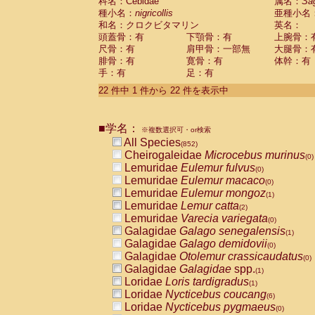
科名：Cebidae
属名：
Sa
種小名：
nigricollis
亜種小名
和名：クロクビタマリン
英名：
頭蓋骨：有
下顎骨：有
上腕骨：
尺骨：有
肩甲骨：一部無
大腿骨：
腓骨：有
寛骨：有
体幹：有
手：有
足：有
22 件中 1 件から 22 件を表示中
■学名：
※複数選択可・or検索
All Species
(852)
Cheirogaleidae
Microcebus murinus
(0)
Lemuridae
Eulemur fulvus
(0)
Lemuridae
Eulemur macaco
(0)
Lemuridae
Eulemur mongoz
(1)
Lemuridae
Lemur catta
(2)
Lemuridae
Varecia variegata
(0)
Galagidae
Galago senegalensis
(1)
Galagidae
Galago demidovii
(0)
Galagidae
Otolemur crassicaudatus
(0)
Galagidae
Galagidae
spp.
(1)
Loridae
Loris tardigradus
(1)
Loridae
Nycticebus coucang
(6)
Loridae
Nycticebus pygmaeus
(0)