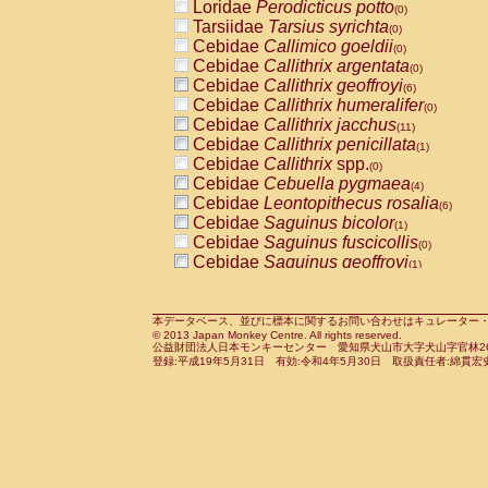
Loridae
Perodicticus potto
(0)
Tarsiidae
Tarsius syrichta
(0)
Cebidae
Callimico goeldii
(0)
Cebidae
Callithrix argentata
(0)
Cebidae
Callithrix geoffroyi
(6)
Cebidae
Callithrix humeralifer
(0)
Cebidae
Callithrix jacchus
(11)
Cebidae
Callithrix penicillata
(1)
Cebidae
Callithrix
spp.
(0)
Cebidae
Cebuella pygmaea
(4)
Cebidae
Leontopithecus rosalia
(6)
Cebidae
Saguinus bicolor
(1)
Cebidae
Saguinus fuscicollis
(0)
Cebidae
Saguinus geoffroyi
(1)
Cebidae
Saguinus imperator
(0)
Cebidae
Saguinus labiatus
(0)
Cebidae
Saguinus leucopus
本データベース、並びに標本に関するお問い合わせはキュレーター・新宅勇太までお願い
(2)
© 2013 Japan Monkey Centre. All rights reserved.
Cebidae
Saguinus midas
(0)
公益財団法人日本モンキーセンター 愛知県犬山市大字犬山字官林26番
Cebidae
Saguinus mystax
登録:平成19年5月31日 有効:令和4年5月30日 取扱責任者:綿貫宏
(2)
Cebidae
Saguinus nigricollis
(22)
Cebidae
Saguinus oedipus
(12)
Cebidae
Saguinus weddelli
(0)
Cebidae
Saguinus
spp.
(0)
Cebidae
Aotus trivirgatus
(2)
Cebidae
Cebus albifrons
(2)