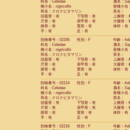
科名：Cebidae
属名：
Sa
Cercopithecidae
Trachypithecus franc
種小名：
nigricollis
亜種小名
Cercopithecidae
Trachypithecus obsc
和名：クロクビタマリン
英名：
Cercopithecidae
Trachypithecus pilea
頭蓋骨：有
下顎骨：有
上腕骨：
Cercopithecidae
Colobinae
spp.
尺骨：有
肩甲骨：有
大腿骨：
(0)
Cercopithecidae
Presbytesinae
spp.
腓骨：有
寛骨：有
体幹：有
(0)
手：有
Cercopithecidae
足：有
Cercopithecidae
spp
Hylobatidae
Hoolock hoolock
(1)
剖検番号：02205
性別：F
年齢：Adu
Hylobatidae
Hylobates agilis
(0)
科名：Cebidae
属名：
Sa
Hylobatidae
Hylobates klossii
(0)
種小名：
nigricollis
亜種小名
Hylobatidae
Hylobates lar
(9)
和名：クロクビタマリン
英名：
Hylobatidae
Hylobates moloch
(2)
頭蓋骨：有
下顎骨：有
上腕骨：
Hylobatidae
Hylobates muelleri
(0)
尺骨：有
肩甲骨：有
大腿骨：
Hylobatidae
Hylobates pileatus
(3)
腓骨：有
寛骨：有
体幹：有
Hylobatidae
Hylobates
spp.
手：有
足：有
(3)
Hylobatidae
Hylobates
hybrid
(0)
剖検番号：02214
性別：F
年齢：Adu
Hylobatidae
Nomascus concolor
(0)
科名：Cebidae
属名：
Sa
Hylobatidae
Symphalangus syndactyl
種小名：
nigricollis
亜種小名
Hominidae
Pongo pygmaeus
(0)
和名：クロクビタマリン
英名：
Hominidae
Pan troglodytes
(0)
頭蓋骨：有
下顎骨：有
上腕骨：
Hominidae
Gorilla gorilla beringei
(0)
尺骨：有
肩甲骨：有
大腿骨：
Hominidae
Gorilla gorilla gorilla
(0)
腓骨：有
寛骨：有
体幹：有
Primates misc.
(0)
手：有
足：有
Scandentia
Dendrogale melanura
(0)
Scandentia
Ptilocercus lowii
剖検番号：02216
性別：F
年齢：Adu
(0)