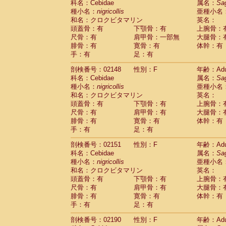
科名：Cebidae
属名：
Sa
Cercopithecidae
Cercopithecus lhoest
種小名：
nigricollis
亜種小名
Cercopithecidae
Cercopithecus mitis
(1
和名：クロクビタマリン
英名：
Cercopithecidae
Cercopithecus mitis 
頭蓋骨：有
下顎骨：有
上腕骨：
Cercopithecidae
Cercopithecus mitis 
尺骨：有
肩甲骨：一部無
大腿骨：
Cercopithecidae
Cercopithecus mona
腓骨：有
寛骨：有
体幹：有
Cercopithecidae
Cercopithecus negle
手：有
足：有
Cercopithecidae
Cercopithecus nigrovi
剖検番号：02148
性別：F
年齢：Adu
Cercopithecidae
Cercopithecus petauri
科名：Cebidae
属名：
Sa
Cercopithecidae
Cercopithecus
spp.
(0)
種小名：
nigricollis
亜種小名
Cercopithecidae
Chlorocebus aethiop
和名：クロクビタマリン
英名：
Cercopithecidae
Chlorocebus pygeryt
頭蓋骨：有
下顎骨：有
上腕骨：
Cercopithecidae
Erythrocebus patas
(3
尺骨：有
肩甲骨：有
大腿骨：
Cercopithecidae
Miopithecus talapoin
腓骨：有
寛骨：有
体幹：有
Cercopithecidae
Cercopithecinae
spp
手：有
足：有
Cercopithecidae
Colobus angolensis
(0
Cercopithecidae
Colobus guereza
剖検番号：02151
性別：F
年齢：Adu
(0)
Cercopithecidae
Colobus polykomos
科名：Cebidae
属名：
Sa
(0
種小名：
Cercopithecidae
nigricollis
Piliocolobus badius
亜種小名
(0
和名：クロクビタマリン
英名：
Cercopithecidae
Kasi senex vetulus
(1)
頭蓋骨：有
下顎骨：有
上腕骨：
Cercopithecidae
Kasi senex
(1)
尺骨：有
肩甲骨：有
大腿骨：
Cercopithecidae
Nasalis larvatus
(0)
腓骨：有
寛骨：有
体幹：有
Cercopithecidae
Presbytes melaloph
手：有
足：有
Cercopithecidae
Pygathrix nemaeus
(0)
Cercopithecidae
Semnopithecus entel
剖検番号：02190
性別：F
年齢：Adu
Cercopithecidae
Trachypithecus crista