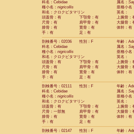
科名：Cebidae
属名：
Sa
Cercopithecidae
Macaca assamensis
(
種小名：
nigricollis
亜種小名
Cercopithecidae
Macaca brunnescen
和名：クロクビタマリン
英名：
Cercopithecidae
Macaca cyclopis
(17)
頭蓋骨：有
下顎骨：有
上腕骨：
Cercopithecidae
Macaca fascicularis
(3
尺骨：有
肩甲骨：有
大腿骨：
Cercopithecidae
Macaca fuscaca fusc
腓骨：有
寛骨：有
体幹：有
Cercopithecidae
Macaca fuscata yaku
手：有
足：有
Cercopithecidae
Macaca fuscata
hybr
剖検番号：02036
Cercopithecidae
性別：F
Macaca maura
年齢：Adu
(3)
科名：Cebidae
属名：
Sa
Cercopithecidae
Macaca mulatta
(55)
種小名：
nigricollis
亜種小名
Cercopithecidae
Macaca nemestrina
(3
和名：クロクビタマリン
英名：
Cercopithecidae
Macaca nigra
(0)
頭蓋骨：有
下顎骨：有
上腕骨：
Cercopithecidae
Macaca radiata
(27)
尺骨：有
肩甲骨：有
大腿骨：
Cercopithecidae
Macaca silenus
(0)
腓骨：有
寛骨：有
体幹：有
Cercopithecidae
Macaca sinica
(1)
手：有
足：有
Cercopithecidae
Macaca sylvanus
(0)
Cercopithecidae
Macaca thibetana
剖検番号：02111
性別：F
年齢：Adu
(0)
Cercopithecidae
Macaca tonkeana
科名：Cebidae
属名：
Sa
(0)
Cercopithecidae
Macaca
hybrid
種小名：
nigricollis
亜種小名
(1)
Cercopithecidae
Macaca
spp.
和名：クロクビタマリン
英名：
(0)
Cercopithecidae
Allenopithecus nigrov
頭蓋骨：有
下顎骨：有
上腕骨：
尺骨：一部無
Cercopithecidae
肩甲骨：有
Cercopithecus ascan
大腿骨：
腓骨：有
寛骨：有
体幹：有
Cercopithecidae
Cercopithecus ascan
手：有
足：有
Cercopithecidae
Cercopithecus ceph
Cercopithecidae
Cercopithecus diana
剖検番号：02147
性別：F
年齢：Adu
Cercopithecidae
Cercopithecus hamly