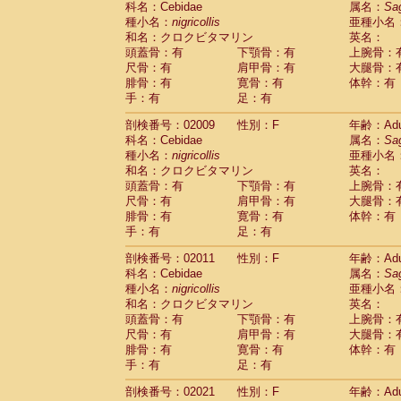
科名：Cebidae
属名：
Sa
Pitheciidae
Callicebus cupreus
(2)
種小名：
nigricollis
亜種小名
Pitheciidae
Callicebus donacophilus
(0
和名：クロクビタマリン
英名：
Pitheciidae
Callicebus moloch
(0)
頭蓋骨：有
下顎骨：有
上腕骨：
Pitheciidae
Callicebus torquatus
(0)
尺骨：有
肩甲骨：有
大腿骨：
Pitheciidae
Callicebus
spp.
(0)
腓骨：有
寛骨：有
体幹：有
Pitheciidae
Chiropotes satanas
(1)
手：有
足：有
Pitheciidae
Pithecia monachus
(0)
Pitheciidae
Pithecia pithecia
剖検番号：02009
性別：F
年齢：Adu
(0)
Cercopithecidae
Cercocebus agilis
科名：Cebidae
属名：
Sa
(0)
Cercopithecidae
Cercocebus galeritus
種小名：
nigricollis
亜種小名
和名：クロクビタマリン
Cercopithecidae
Cercocebus torquatu
英名：
頭蓋骨：有
下顎骨：有
上腕骨：
Cercopithecidae
Cercocebus torquatus
尺骨：有
肩甲骨：有
大腿骨：
Cercopithecidae
Cercocebus torquatu
腓骨：有
寛骨：有
体幹：有
Cercopithecidae
Cercocebus
hybrid
(2)
手：有
足：有
Cercopithecidae
Cercocebus
spp.
(0)
Cercopithecidae
Lophocebus albigen
剖検番号：02011
性別：F
年齢：Adu
Cercopithecidae
Papio anubis
(0)
科名：Cebidae
属名：
Sa
Cercopithecidae
Papio cynocephalus
(
種小名：
nigricollis
亜種小名
Cercopithecidae
Papio hamadryas
和名：クロクビタマリン
英名：
(1)
Cercopithecidae
Papio papio
頭蓋骨：有
下顎骨：有
上腕骨：
(0)
Cercopithecidae
Papio
spp.
尺骨：有
肩甲骨：有
大腿骨：
(0)
Cercopithecidae
Mandrillus leucopha
腓骨：有
寛骨：有
体幹：有
Cercopithecidae
Mandrillus sphinx
手：有
足：有
(0)
Cercopithecidae
Theropithecus gelad
剖検番号：02021
性別：F
年齢：Adu
Cercopithecidae
Macaca arctoides
(3)