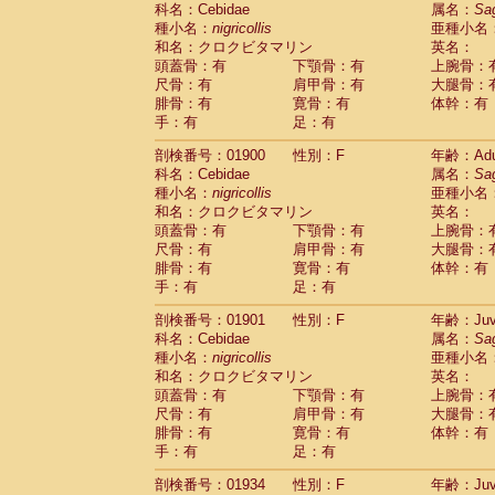
科名：Cebidae
Cebidae
Saguinus midas
属名：
Sa
(0)
種小名：
nigricollis
亜種小名
Cebidae
Saguinus mystax
(2)
和名：クロクビタマリン
英名：
Cebidae
Saguinus nigricollis
(22)
頭蓋骨：有
下顎骨：有
上腕骨：
Cebidae
Saguinus oedipus
(12)
尺骨：有
肩甲骨：有
大腿骨：
Cebidae
Saguinus weddelli
(0)
腓骨：有
寛骨：有
体幹：有
Cebidae
Saguinus
spp.
(0)
手：有
足：有
Cebidae
Aotus trivirgatus
(2)
Cebidae
Cebus albifrons
(2)
剖検番号：01900
性別：F
年齢：Adu
Cebidae
Cebus apella
科名：Cebidae
(2)
属名：
Sa
Cebidae
Cebus capucinus
種小名：
nigricollis
亜種小名
(1)
Cebidae
Cebus nigrivittatus
和名：クロクビタマリン
英名：
(0)
Cebidae
Cebus
spp.
頭蓋骨：有
下顎骨：有
上腕骨：
(0)
Cebidae
Saimiri boliviensis
尺骨：有
肩甲骨：有
大腿骨：
(0)
腓骨：有
Cebidae
Saimiri sciureus
寛骨：有
体幹：有
(14)
手：有
足：有
Atelidae
Alouatta caraya
(0)
Atelidae
Alouatta fusca
(0)
剖検番号：01901
性別：F
年齢：Juve
Atelidae
Alouatta seniculus
(0)
科名：Cebidae
属名：
Sa
Atelidae
Alouatta
spp.
(1)
種小名：
nigricollis
亜種小名
Atelidae
Ateles belzebuth
(0)
和名：クロクビタマリン
英名：
Atelidae
Ateles geoffroyi
(2)
頭蓋骨：有
下顎骨：有
上腕骨：
Atelidae
Ateles paniscus
(7)
尺骨：有
肩甲骨：有
大腿骨：
Atelidae
Ateles
spp.
腓骨：有
寛骨：有
(0)
体幹：有
Atelidae
Lagothrix lagothricha
手：有
足：有
(3)
Atelidae
Lagothrix lagothricha cana
(0)
剖検番号：01934
性別：F
年齢：Juve
Pitheciidae
Cacajao calvus rubicundu