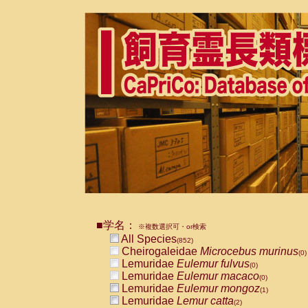
■学名：
※複数選択可・or検索
All Species
(852)
Cheirogaleidae
Microcebus murinus
(0)
Lemuridae
Eulemur fulvus
(0)
Lemuridae
Eulemur macaco
(0)
Lemuridae
Eulemur mongoz
(1)
Lemuridae
Lemur catta
(2)