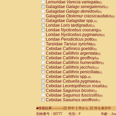
Lemuridae
Varecia variegata
(0)
Galagidae
Galago senegalensis
(1)
Galagidae
Galago demidovii
(0)
Galagidae
Otolemur crassicaudatus
(0)
Galagidae
Galagidae
spp.
(1)
Loridae
Loris tardigradus
(1)
Loridae
Nycticebus coucang
(6)
Loridae
Nycticebus pygmaeus
(0)
Loridae
Perodicticus potto
(0)
Tarsiidae
Tarsius syrichta
(0)
Cebidae
Callimico goeldii
(0)
Cebidae
Callithrix argentata
(0)
Cebidae
Callithrix geoffroyi
(6)
Cebidae
Callithrix humeralifer
(0)
Cebidae
Callithrix jacchus
(11)
Cebidae
Callithrix penicillata
(1)
Cebidae
Callithrix
spp.
(0)
Cebidae
Cebuella pygmaea
(4)
Cebidae
Leontopithecus rosalia
(6)
Cebidae
Saguinus bicolor
(1)
Cebidae
Saguinus fuscicollis
(0)
Cebidae
Saguinus geoffroyi
(1)
Cebidae
Saguinus imperator
(0)
■検索結果-----------22 件中 1 件から 22 件を表示中
Cebidae
Saguinus labiatus
(0)
Cebidae
Saguinus leucopus
剖検番号：00777
性別：F
年齢：Juve
(2)