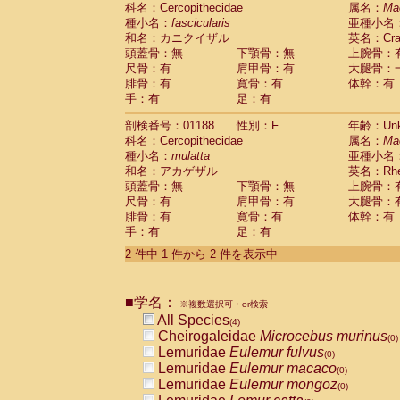
科名：Cercopithecidae
Cebidae
Saguinus midas
属名：
Ma
(0)
種小名：
fascicularis
亜種小名
Cebidae
Saguinus mystax
(0)
和名：カニクイザル
英名：Crab
Cebidae
Saguinus nigricollis
(1)
頭蓋骨：無
下顎骨：無
上腕骨：
Cebidae
Saguinus oedipus
(0)
尺骨：有
肩甲骨：有
大腿骨：
Cebidae
Saguinus weddelli
(0)
腓骨：有
寛骨：有
体幹：有
Cebidae
Saguinus
spp.
(0)
手：有
足：有
Cebidae
Aotus trivirgatus
(0)
Cebidae
Cebus albifrons
(0)
剖検番号：01188
性別：F
年齢：Unk
Cebidae
Cebus apella
科名：Cercopithecidae
(0)
属名：
Ma
Cebidae
Cebus capucinus
種小名：
mulatta
亜種小名
(0)
Cebidae
Cebus nigrivittatus
和名：アカゲザル
英名：Rhes
(0)
Cebidae
Cebus
spp.
頭蓋骨：無
下顎骨：無
上腕骨：
(0)
Cebidae
Saimiri boliviensis
尺骨：有
肩甲骨：有
大腿骨：
(0)
腓骨：有
Cebidae
Saimiri sciureus
寛骨：有
体幹：有
(0)
手：有
足：有
Atelidae
Alouatta caraya
(0)
Atelidae
Alouatta fusca
(0)
2 件中 1 件から 2 件を表示中
Atelidae
Alouatta seniculus
(0)
Atelidae
Alouatta
spp.
(0)
Atelidae
Ateles belzebuth
■学名：
(0)
※複数選択可・or検索
Atelidae
Ateles geoffroyi
(0)
All Species
(4)
Atelidae
Ateles paniscus
(0)
Cheirogaleidae
Microcebus murinus
(0)
Atelidae
Ateles
spp.
(0)
Lemuridae
Eulemur fulvus
(0)
Atelidae
Lagothrix lagothricha
(0)
Lemuridae
Eulemur macaco
(0)
Atelidae
Lagothrix lagothricha cana
(0)
Lemuridae
Eulemur mongoz
(0)
Pitheciidae
Cacajao calvus rubicundu