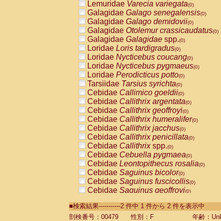
Lemuridae
Varecia variegata
(0)
Galagidae
Galago senegalensis
(0)
Galagidae
Galago demidovii
(0)
Galagidae
Otolemur crassicaudatus
(0)
Galagidae
Galagidae
spp.
(0)
Loridae
Loris tardigradus
(0)
Loridae
Nycticebus coucang
(0)
Loridae
Nycticebus pygmaeus
(0)
Loridae
Perodicticus potto
(0)
Tarsiidae
Tarsius syrichta
(0)
Cebidae
Callimico goeldii
(0)
Cebidae
Callithrix argentata
(0)
Cebidae
Callithrix geoffroyi
(0)
Cebidae
Callithrix humeralifer
(0)
Cebidae
Callithrix jacchus
(0)
Cebidae
Callithrix penicillata
(0)
Cebidae
Callithrix
spp.
(0)
Cebidae
Cebuella pygmaea
(0)
Cebidae
Leontopithecus rosalia
(0)
Cebidae
Saguinus bicolor
(0)
Cebidae
Saguinus fuscicollis
(0)
Cebidae
Saguinus geoffroyi
(0)
Cebidae
Saguinus imperator
(0)
■検索結果-----------2 件中 1 件から 2 件を表示中
Cebidae
Saguinus labiatus
(0)
Cebidae
Saguinus leucopus
剖検番号：00479
性別：F
年齢：Unk
(0)