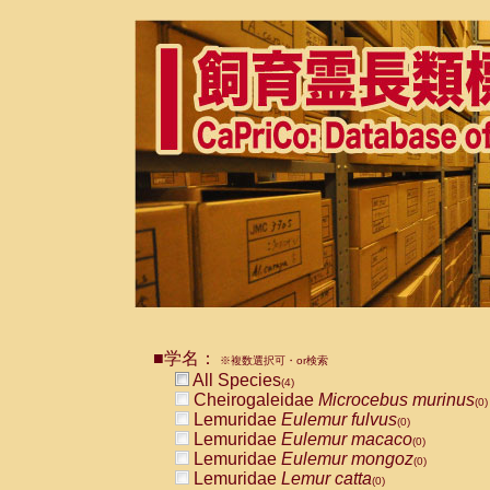
■学名：
※複数選択可・or検索
All Species
(4)
Cheirogaleidae
Microcebus murinus
(0)
Lemuridae
Eulemur fulvus
(0)
Lemuridae
Eulemur macaco
(0)
Lemuridae
Eulemur mongoz
(0)
Lemuridae
Lemur catta
(0)