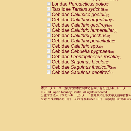
Pitheciidae
Callicebus cupreus
Loridae
Perodicticus potto
(0)
(0)
Pitheciidae
Callicebus donacophilus
Tarsiidae
Tarsius syrichta
(0
(0)
Pitheciidae
Callicebus moloch
Cebidae
Callimico goeldii
(0)
(0)
Pitheciidae
Callicebus torquatus
Cebidae
Callithrix argentata
(0)
(0)
Pitheciidae
Callicebus
spp.
Cebidae
Callithrix geoffroyi
(0)
(0)
Pitheciidae
Chiropotes satanas
Cebidae
Callithrix humeralifer
(0)
(0)
Pitheciidae
Pithecia monachus
Cebidae
Callithrix jacchus
(0)
(0)
Pitheciidae
Pithecia pithecia
Cebidae
Callithrix penicillata
(0)
(0)
Cercopithecidae
Cercocebus agilis
Cebidae
Callithrix
spp.
(0)
(0)
Cercopithecidae
Cercocebus galeritus
Cebidae
Cebuella pygmaea
(0)
Cercopithecidae
Cercocebus torquatu
Cebidae
Leontopithecus rosalia
(0)
Cercopithecidae
Cercocebus torquatus
Cebidae
Saguinus bicolor
(0)
Cercopithecidae
Cercocebus torquatu
Cebidae
Saguinus fuscicollis
(0)
Cercopithecidae
Cercocebus
hybrid
Cebidae
Saguinus geoffroyi
(0)
(0)
Cercopithecidae
Cercocebus
spp.
Cebidae
Saguinus imperator
(0)
(0)
Cercopithecidae
Lophocebus albigen
Cebidae
Saguinus labiatus
(0)
Cercopithecidae
Papio anubis
Cebidae
Saguinus leucopus
本データベース、並びに標本に関するお問い合わせはキュレーター・新宅勇太までお願い
(0)
(0)
© 2013 Japan Monkey Centre. All rights reserved.
Cercopithecidae
Papio cynocephalus
Cebidae
Saguinus midas
(
(0)
公益財団法人日本モンキーセンター 愛知県犬山市大字犬山字官林26番
Cercopithecidae
Papio hamadryas
Cebidae
Saguinus mystax
(0)
登録:平成19年5月31日 有効:令和4年5月30日 取扱責任者:綿貫宏
(0)
Cercopithecidae
Papio papio
Cebidae
Saguinus nigricollis
(0)
(1)
Cercopithecidae
Papio
spp.
Cebidae
Saguinus oedipus
(0)
(1)
Cercopithecidae
Mandrillus leucopha
Cebidae
Saguinus weddelli
(0)
Cercopithecidae
Mandrillus sphinx
Cebidae
Saguinus
spp.
(0)
(0)
Cercopithecidae
Theropithecus gelad
Cebidae
Aotus trivirgatus
(0)
Cercopithecidae
Macaca arctoides
Cebidae
Cebus albifrons
(0)
(0)