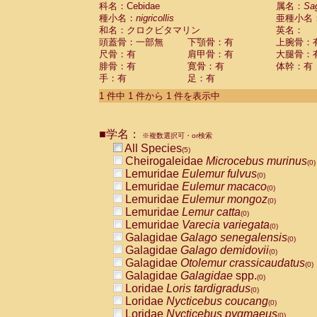
科名：Cebidae
Cebidae
Saguinus midas
属名：
Sa
(0)
種小名：
nigricollis
亜種小名
Cebidae
Saguinus mystax
(0)
和名：クロクビタマリン
英名：
Cebidae
Saguinus nigricollis
(1)
頭蓋骨：一部無
下顎骨：有
上腕骨：
Cebidae
Saguinus oedipus
(1)
尺骨：有
肩甲骨：有
大腿骨：
Cebidae
Saguinus weddelli
(0)
腓骨：有
寛骨：有
体幹：有
Cebidae
Saguinus
spp.
(0)
手：有
足：有
Cebidae
Aotus trivirgatus
(0)
Cebidae
Cebus albifrons
1 件中 1 件から 1 件を表示中
(0)
Cebidae
Cebus apella
(0)
Cebidae
Cebus capucinus
(0)
■学名：
Cebidae
Cebus nigrivittatus
※複数選択可・or検索
(0)
Cebidae
Cebus
spp.
All Species
(0)
(5)
Cebidae
Saimiri boliviensis
Cheirogaleidae
Microcebus murinus
(0)
(0)
Cebidae
Saimiri sciureus
Lemuridae
Eulemur fulvus
(0)
(0)
Atelidae
Alouatta caraya
Lemuridae
Eulemur macaco
(0)
(0)
Atelidae
Alouatta fusca
Lemuridae
Eulemur mongoz
(0)
(0)
Atelidae
Alouatta seniculus
Lemuridae
Lemur catta
(0)
(0)
Atelidae
Alouatta
spp.
Lemuridae
Varecia variegata
(0)
(0)
Atelidae
Ateles belzebuth
Galagidae
Galago senegalensis
(0)
(0)
Atelidae
Ateles geoffroyi
Galagidae
Galago demidovii
(0)
(0)
Atelidae
Ateles paniscus
Galagidae
Otolemur crassicaudatus
(0)
(0)
Atelidae
Ateles
spp.
Galagidae
Galagidae
spp.
(0)
(0)
Atelidae
Lagothrix lagothricha
Loridae
Loris tardigradus
(0)
(0)
Atelidae
Lagothrix lagothricha cana
Loridae
Nycticebus coucang
(0)
(0)
Pitheciidae
Cacajao calvus rubicundu
Loridae
Nycticebus pygmaeus
(0)