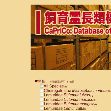
■学名：
※複数選択可・or検索
All Species
(5)
Cheirogaleidae
Microcebus murinus
(0)
Lemuridae
Eulemur fulvus
(0)
Lemuridae
Eulemur macaco
(0)
Lemuridae
Eulemur mongoz
(0)
Lemuridae
Lemur catta
(0)