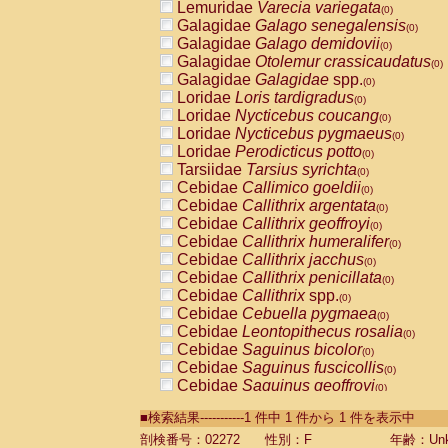
Lemuridae
Varecia variegata
(0)
Galagidae
Galago senegalensis
(0)
Galagidae
Galago demidovii
(0)
Galagidae
Otolemur crassicaudatus
(0)
Galagidae
Galagidae
spp.
(0)
Loridae
Loris tardigradus
(0)
Loridae
Nycticebus coucang
(0)
Loridae
Nycticebus pygmaeus
(0)
Loridae
Perodicticus potto
(0)
Tarsiidae
Tarsius syrichta
(0)
Cebidae
Callimico goeldii
(0)
Cebidae
Callithrix argentata
(0)
Cebidae
Callithrix geoffroyi
(0)
Cebidae
Callithrix humeralifer
(0)
Cebidae
Callithrix jacchus
(0)
Cebidae
Callithrix penicillata
(0)
Cebidae
Callithrix
spp.
(0)
Cebidae
Cebuella pygmaea
(0)
Cebidae
Leontopithecus rosalia
(0)
Cebidae
Saguinus bicolor
(0)
Cebidae
Saguinus fuscicollis
(0)
Cebidae
Saguinus geoffroyi
(0)
Cebidae
Saguinus imperator
(0)
■検索結果-----------1 件中 1 件から 1 件を表示中
Cebidae
Saguinus labiatus
(0)
Cebidae
Saguinus leucopus
剖検番号：02272
性別：F
年齢：Unk
(0)