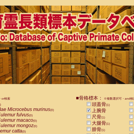
■骨格標本：
or検索
※複数選択可・and検
頭蓋骨
)
(1)
dae
Microcebus murinus
上腕骨
(0)
ulemur fulvus
(0)
尺骨
(1)
ulemur macaco
(0)
大腿骨
(1)
ulemur mongoz
(0)
腓骨
emur catta
(1)
(0)