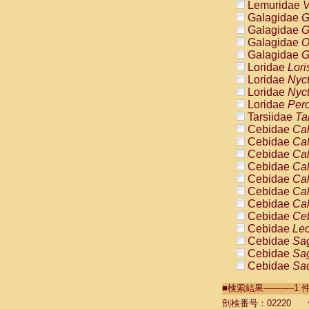
Lemuridae
V
Galagidae
G
Galagidae
G
Galagidae
O
Galagidae
G
Loridae
Lori
Loridae
Nyc
Loridae
Nyc
Loridae
Pero
Tarsiidae
Ta
Cebidae
Cal
Cebidae
Cal
Cebidae
Cal
Cebidae
Cal
Cebidae
Cal
Cebidae
Cal
Cebidae
Cal
Cebidae
Ce
Cebidae
Leo
Cebidae
Sag
Cebidae
Sag
Cebidae
Sag
Cebidae
Sag
■検索結果----------
Cebidae
Sag
Cebidae
Sa
剖検番号：02220