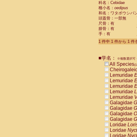
科名：Cebidae
Cebidae
Sa
種小名：
oedipus
Cebidae
Sa
和名：ワタボウシパ
Cebidae
Sag
頭蓋骨：一部無
Cebidae
Sa
尺骨：有
Cebidae
Sag
腓骨：有
Cebidae
Sa
手：有
Cebidae
Aot
Cebidae
Ceb
1 件中 1 件から 1 
Cebidae
Ceb
Cebidae
Ce
■学名：
Cebidae
Ceb
※複数選択可・
Cebidae
Ce
All Species
(1
Cebidae
Sai
Cheirogalei
Cebidae
Sai
Lemuridae
E
Atelidae
Alo
Lemuridae
E
Atelidae
Alo
Lemuridae
E
Atelidae
Alo
Lemuridae
L
Atelidae
Alo
Lemuridae
V
Atelidae
Ate
Galagidae
G
Atelidae
Ate
Galagidae
G
Atelidae
Ate
Galagidae
O
Atelidae
Ate
Galagidae
G
Atelidae
Lag
Loridae
Lori
Atelidae
Lag
Loridae
Nyc
Pitheciidae
Loridae
Nyc