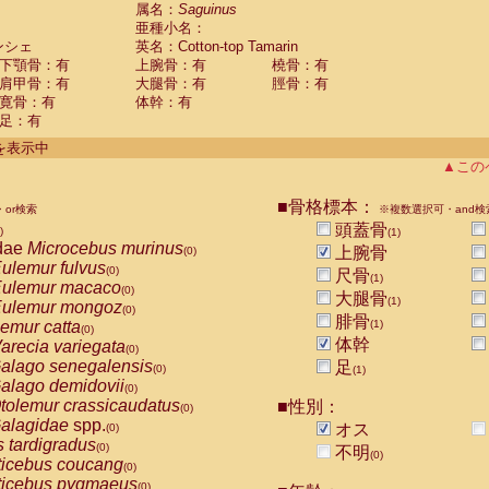
guinus midas
属名：
Saguinus
(0)
亜種小名：
guinus mystax
(0)
ンシェ
英名：Cotton-top Tamarin
uinus nigricollis
(0)
下顎骨：有
上腕骨：有
橈骨：有
guinus oedipus
(1)
肩甲骨：有
大腿骨：有
脛骨：有
uinus weddelli
(0)
寛骨：有
体幹：有
guinus
spp.
(0)
足：有
us trivirgatus
(0)
us albifrons
件を表示中
(0)
us apella
▲この
(0)
bus capucinus
(0)
us nigrivittatus
■骨格標本：
or検索
(0)
※複数選択可・and検
bus
spp.
頭蓋骨
(0)
)
(1)
miri boliviensis
dae
Microcebus murinus
(0)
上腕骨
(0)
miri sciureus
ulemur fulvus
(0)
(0)
尺骨
(1)
uatta caraya
ulemur macaco
(0)
(0)
大腿骨
(1)
uatta fusca
ulemur mongoz
(0)
(0)
腓骨
uatta seniculus
emur catta
(1)
(0)
(0)
uatta
spp.
体幹
arecia variegata
(0)
(0)
les belzebuth
alago senegalensis
足
(0)
(0)
(1)
les geoffroyi
alago demidovii
(0)
(0)
les paniscus
tolemur crassicaudatus
■性別：
(0)
(0)
les
spp.
alagidae
spp.
(0)
オス
(0)
othrix lagothricha
s tardigradus
(0)
(0)
不明
(0)
othrix lagothricha cana
ticebus coucang
(0)
(0)
Cacajao calvus rubicundus
ticebus pygmaeus
(0)
(0)