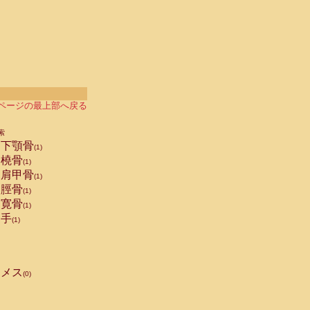
ページの最上部へ戻る
索
下顎骨
(1)
橈骨
(1)
肩甲骨
(1)
脛骨
(1)
寛骨
(1)
手
(1)
メス
(0)