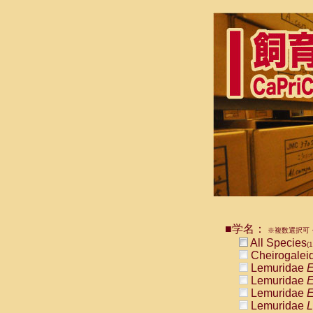
■学名：
※複数選択可・
All Species
(1
Cheirogalei
Lemuridae
E
Lemuridae
E
Lemuridae
E
Lemuridae
L