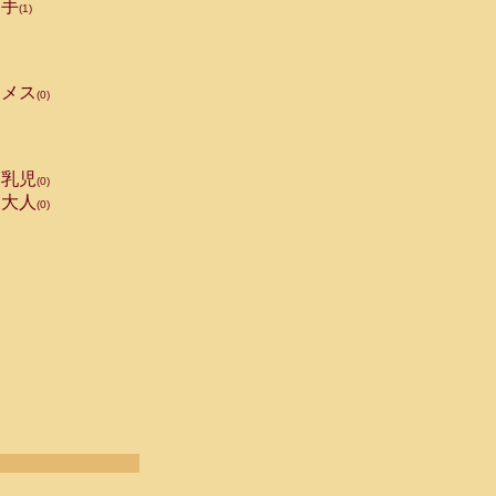
手
(1)
メス
(0)
乳児
(0)
大人
(0)