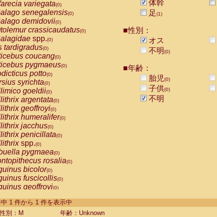
体幹
arecia variegata
(0)
alago senegalensis
足
(0)
(1)
alago demidovii
(0)
tolemur crassicaudatus
■性別：
(0)
alagidae
spp.
オス
(0)
s tardigradus
(0)
不明
(0)
ticebus coucang
(0)
ticebus pygmaeus
(0)
■年齢：
dicticus potto
(0)
胎児
(0)
rsius syrichta
(0)
子供
limico goeldii
(0)
(0)
不明
lithrix argentata
(0)
lithrix geoffroyi
(0)
lithrix humeralifer
(0)
lithrix jacchus
(0)
lithrix penicillata
(0)
lithrix
spp.
(0)
buella pygmaea
(0)
ntopithecus rosalia
(0)
uinus bicolor
(0)
uinus fuscicollis
(0)
uinus geoffroyi
(0)
uinus imperator
(0)
-1 件中 1 件から 1 件を表示中
uinus labiatus
(0)
guinus leucopus
性別：M
年齢：Unknown
(0)