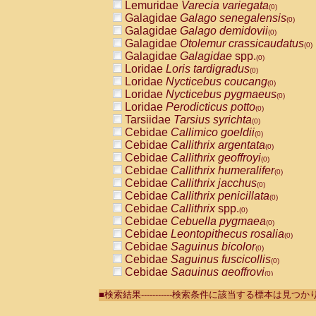
Lemuridae
Varecia variegata
(0)
Galagidae
Galago senegalensis
(0)
Galagidae
Galago demidovii
(0)
Galagidae
Otolemur crassicaudatus
(0)
Galagidae
Galagidae
spp.
(0)
Loridae
Loris tardigradus
(0)
Loridae
Nycticebus coucang
(0)
Loridae
Nycticebus pygmaeus
(0)
Loridae
Perodicticus potto
(0)
Tarsiidae
Tarsius syrichta
(0)
Cebidae
Callimico goeldii
(0)
Cebidae
Callithrix argentata
(0)
Cebidae
Callithrix geoffroyi
(0)
Cebidae
Callithrix humeralifer
(0)
Cebidae
Callithrix jacchus
(0)
Cebidae
Callithrix penicillata
(0)
Cebidae
Callithrix
spp.
(0)
Cebidae
Cebuella pygmaea
(0)
Cebidae
Leontopithecus rosalia
(0)
Cebidae
Saguinus bicolor
(0)
Cebidae
Saguinus fuscicollis
(0)
Cebidae
Saguinus geoffroyi
(0)
Cebidae
Saguinus imperator
(0)
■検索結果-----------検索条件に該当する標本は見
Cebidae
Saguinus labiatus
(0)
Cebidae
Saguinus leucopus
(0)