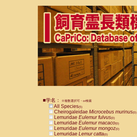
■学名：
※複数選択可・or検索
All Species
(5)
Cheirogaleidae
Microcebus murinus
(0)
Lemuridae
Eulemur fulvus
(0)
Lemuridae
Eulemur macaco
(0)
Lemuridae
Eulemur mongoz
(0)
Lemuridae
Lemur catta
(0)