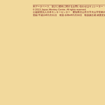
Cebidae
Saguinus midas
(0)
Cebidae
Saguinus mystax
本データベース、並びに標本に関するお問い合わせはキュレーター・新宅勇太までお願い
(0)
© 2013 Japan Monkey Centre. All rights reserved.
Cebidae
Saguinus nigricollis
(1)
公益財団法人日本モンキーセンター 愛知県犬山市大字犬山字官林26番
Cebidae
Saguinus oedipus
登録:平成19年5月31日 有効:令和4年5月30日 取扱責任者:綿貫宏
(1)
Cebidae
Saguinus weddelli
(0)
Cebidae
Saguinus
spp.
(0)
Cebidae
Aotus trivirgatus
(0)
Cebidae
Cebus albifrons
(0)
Cebidae
Cebus apella
(0)
Cebidae
Cebus capucinus
(0)
Cebidae
Cebus nigrivittatus
(0)
Cebidae
Cebus
spp.
(0)
Cebidae
Saimiri boliviensis
(0)
Cebidae
Saimiri sciureus
(0)
Atelidae
Alouatta caraya
(0)
Atelidae
Alouatta fusca
(0)
Atelidae
Alouatta seniculus
(0)
Atelidae
Alouatta
spp.
(0)
Atelidae
Ateles belzebuth
(0)
Atelidae
Ateles geoffroyi
(0)
Atelidae
Ateles paniscus
(0)
Atelidae
Ateles
spp.
(0)
Atelidae
Lagothrix lagothricha
(0)
Atelidae
Lagothrix lagothricha cana
(0)
Pitheciidae
Cacajao calvus rubicundu