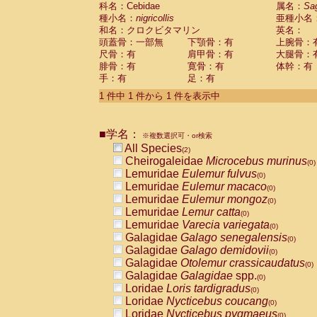
科名：Cebidae
Cebidae
Saguinus midas
属名：
Sa
(0)
種小名：
nigricollis
亜種小名
Cebidae
Saguinus mystax
(0)
和名：クロクビタマリン
英名：
Cebidae
Saguinus nigricollis
(1)
頭蓋骨：一部無
下顎骨：有
上腕骨：
Cebidae
Saguinus oedipus
(1)
尺骨：有
肩甲骨：有
大腿骨：
Cebidae
Saguinus weddelli
(0)
腓骨：有
寛骨：有
体幹：有
Cebidae
Saguinus
spp.
(0)
手：有
足：有
Cebidae
Aotus trivirgatus
(0)
Cebidae
Cebus albifrons
1 件中 1 件から 1 件を表示中
(0)
Cebidae
Cebus apella
(0)
Cebidae
Cebus capucinus
(0)
■学名：
Cebidae
Cebus nigrivittatus
※複数選択可・or検索
(0)
Cebidae
Cebus
spp.
All Species
(0)
(2)
Cebidae
Saimiri boliviensis
Cheirogaleidae
Microcebus murinus
(0)
(0)
Cebidae
Saimiri sciureus
Lemuridae
Eulemur fulvus
(0)
(0)
Atelidae
Alouatta caraya
Lemuridae
Eulemur macaco
(0)
(0)
Atelidae
Alouatta fusca
Lemuridae
Eulemur mongoz
(0)
(0)
Atelidae
Alouatta seniculus
Lemuridae
Lemur catta
(0)
(0)
Atelidae
Alouatta
spp.
Lemuridae
Varecia variegata
(0)
(0)
Atelidae
Ateles belzebuth
Galagidae
Galago senegalensis
(0)
(0)
Atelidae
Ateles geoffroyi
Galagidae
Galago demidovii
(0)
(0)
Atelidae
Ateles paniscus
Galagidae
Otolemur crassicaudatus
(0)
(0)
Atelidae
Ateles
spp.
Galagidae
Galagidae
spp.
(0)
(0)
Atelidae
Lagothrix lagothricha
Loridae
Loris tardigradus
(0)
(0)
Atelidae
Lagothrix lagothricha cana
Loridae
Nycticebus coucang
(0)
(0)
Pitheciidae
Cacajao calvus rubicundu
Loridae
Nycticebus pygmaeus
(0)