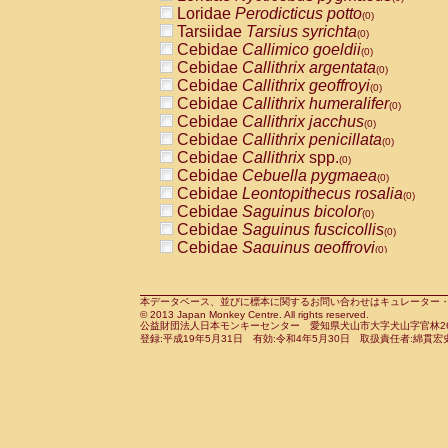
Pitheciidae
Callicebus cupreus
Loridae
Perodicticus potto
(0)
(0)
Pitheciidae
Callicebus donacophilus
Tarsiidae
Tarsius syrichta
(0
(0)
Pitheciidae
Callicebus moloch
Cebidae
Callimico goeldii
(0)
(0)
Pitheciidae
Callicebus torquatus
Cebidae
Callithrix argentata
(0)
(0)
Pitheciidae
Callicebus
spp.
Cebidae
Callithrix geoffroyi
(0)
(0)
Pitheciidae
Chiropotes satanas
Cebidae
Callithrix humeralifer
(0)
(0)
Pitheciidae
Pithecia monachus
Cebidae
Callithrix jacchus
(0)
(0)
Pitheciidae
Pithecia pithecia
Cebidae
Callithrix penicillata
(0)
(0)
Cercopithecidae
Cercocebus agilis
Cebidae
Callithrix
spp.
(0)
(0)
Cercopithecidae
Cercocebus galeritus
Cebidae
Cebuella pygmaea
(0)
Cercopithecidae
Cercocebus torquatu
Cebidae
Leontopithecus rosalia
(0)
Cercopithecidae
Cercocebus torquatus
Cebidae
Saguinus bicolor
(0)
Cercopithecidae
Cercocebus torquatu
Cebidae
Saguinus fuscicollis
(0)
Cercopithecidae
Cercocebus
hybrid
Cebidae
Saguinus geoffroyi
(0)
(0)
Cercopithecidae
Cercocebus
spp.
Cebidae
Saguinus imperator
(0)
(0)
Cercopithecidae
Lophocebus albigen
Cebidae
Saguinus labiatus
(0)
Cercopithecidae
Papio anubis
Cebidae
Saguinus leucopus
本データベース、並びに標本に関するお問い合わせはキュレーター・新宅勇太までお願い
(0)
(0)
© 2013 Japan Monkey Centre. All rights reserved.
Cercopithecidae
Papio cynocephalus
Cebidae
Saguinus midas
(
(0)
公益財団法人日本モンキーセンター 愛知県犬山市大字犬山字官林26番
Cercopithecidae
Papio hamadryas
Cebidae
Saguinus mystax
(0)
登録:平成19年5月31日 有効:令和4年5月30日 取扱責任者:綿貫宏
(0)
Cercopithecidae
Papio papio
Cebidae
Saguinus nigricollis
(0)
(1)
Cercopithecidae
Papio
spp.
Cebidae
Saguinus oedipus
(0)
(1)
Cercopithecidae
Mandrillus leucopha
Cebidae
Saguinus weddelli
(0)
Cercopithecidae
Mandrillus sphinx
Cebidae
Saguinus
spp.
(0)
(0)
Cercopithecidae
Theropithecus gelad
Cebidae
Aotus trivirgatus
(0)
Cercopithecidae
Macaca arctoides
Cebidae
Cebus albifrons
(0)
(0)