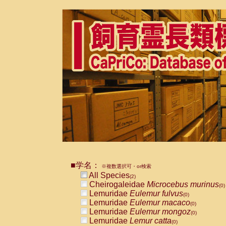
■学名：
※複数選択可・or検索
All Species
(2)
Cheirogaleidae
Microcebus murinus
(0)
Lemuridae
Eulemur fulvus
(0)
Lemuridae
Eulemur macaco
(0)
Lemuridae
Eulemur mongoz
(0)
Lemuridae
Lemur catta
(0)