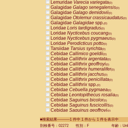
Lemuridae
Varecia variegata
(0)
Galagidae
Galago senegalensis
(0)
Galagidae
Galago demidovii
(0)
Galagidae
Otolemur crassicaudatus
(0)
Galagidae
Galagidae
spp.
(0)
Loridae
Loris tardigradus
(0)
Loridae
Nycticebus coucang
(0)
Loridae
Nycticebus pygmaeus
(0)
Loridae
Perodicticus potto
(0)
Tarsiidae
Tarsius syrichta
(0)
Cebidae
Callimico goeldii
(0)
Cebidae
Callithrix argentata
(0)
Cebidae
Callithrix geoffroyi
(0)
Cebidae
Callithrix humeralifer
(0)
Cebidae
Callithrix jacchus
(0)
Cebidae
Callithrix penicillata
(0)
Cebidae
Callithrix
spp.
(0)
Cebidae
Cebuella pygmaea
(0)
Cebidae
Leontopithecus rosalia
(0)
Cebidae
Saguinus bicolor
(0)
Cebidae
Saguinus fuscicollis
(0)
Cebidae
Saguinus geoffroyi
(0)
Cebidae
Saguinus imperator
(0)
■検索結果-----------1 件中 1 件から 1 件を表示中
Cebidae
Saguinus labiatus
(0)
Cebidae
Saguinus leucopus
剖検番号：02272
性別：F
年齢：Unk
(0)