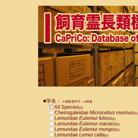
■学名：
※複数選択可・or検索
All Species
(3)
Cheirogaleidae
Microcebus murinus
(0)
Lemuridae
Eulemur fulvus
(0)
Lemuridae
Eulemur macaco
(0)
Lemuridae
Eulemur mongoz
(0)
Lemuridae
Lemur catta
(0)