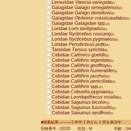
Lemuridae
Varecia variegata
(0)
Galagidae
Galago senegalensis
(0)
Galagidae
Galago demidovii
(0)
Galagidae
Otolemur crassicaudatus
(0)
Galagidae
Galagidae
spp.
(0)
Loridae
Loris tardigradus
(0)
Loridae
Nycticebus coucang
(0)
Loridae
Nycticebus pygmaeus
(0)
Loridae
Perodicticus potto
(0)
Tarsiidae
Tarsius syrichta
(0)
Cebidae
Callimico goeldii
(0)
Cebidae
Callithrix argentata
(0)
Cebidae
Callithrix geoffroyi
(0)
Cebidae
Callithrix humeralifer
(0)
Cebidae
Callithrix jacchus
(0)
Cebidae
Callithrix penicillata
(0)
Cebidae
Callithrix
spp.
(0)
Cebidae
Cebuella pygmaea
(0)
Cebidae
Leontopithecus rosalia
(0)
Cebidae
Saguinus bicolor
(0)
Cebidae
Saguinus fuscicollis
(0)
Cebidae
Saguinus geoffroyi
(0)
Cebidae
Saguinus imperator
(0)
■検索結果-----------1 件中 1 件から 1 件を表示中
Cebidae
Saguinus labiatus
(0)
Cebidae
Saguinus leucopus
剖検番号：02220
性別：M
年齢：Unk
(0)