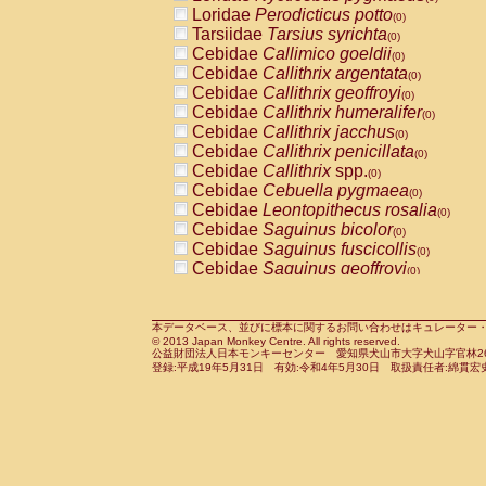
Pitheciidae
Callicebus cupreus
Loridae
Perodicticus potto
(0)
(0)
Pitheciidae
Callicebus donacophilus
Tarsiidae
Tarsius syrichta
(0
(0)
Pitheciidae
Callicebus moloch
Cebidae
Callimico goeldii
(0)
(0)
Pitheciidae
Callicebus torquatus
Cebidae
Callithrix argentata
(0)
(0)
Pitheciidae
Callicebus
spp.
Cebidae
Callithrix geoffroyi
(0)
(0)
Pitheciidae
Chiropotes satanas
Cebidae
Callithrix humeralifer
(0)
(0)
Pitheciidae
Pithecia monachus
Cebidae
Callithrix jacchus
(0)
(0)
Pitheciidae
Pithecia pithecia
Cebidae
Callithrix penicillata
(0)
(0)
Cercopithecidae
Cercocebus agilis
Cebidae
Callithrix
spp.
(0)
(0)
Cercopithecidae
Cercocebus galeritus
Cebidae
Cebuella pygmaea
(0)
Cercopithecidae
Cercocebus torquatu
Cebidae
Leontopithecus rosalia
(0)
Cercopithecidae
Cercocebus torquatus
Cebidae
Saguinus bicolor
(0)
Cercopithecidae
Cercocebus torquatu
Cebidae
Saguinus fuscicollis
(0)
Cercopithecidae
Cercocebus
hybrid
Cebidae
Saguinus geoffroyi
(0)
(0)
Cercopithecidae
Cercocebus
spp.
Cebidae
Saguinus imperator
(0)
(0)
Cercopithecidae
Lophocebus albigen
Cebidae
Saguinus labiatus
(0)
Cercopithecidae
Papio anubis
Cebidae
Saguinus leucopus
本データベース、並びに標本に関するお問い合わせはキュレーター・新宅勇太までお願い
(0)
(0)
© 2013 Japan Monkey Centre. All rights reserved.
Cercopithecidae
Papio cynocephalus
Cebidae
Saguinus midas
(
(0)
公益財団法人日本モンキーセンター 愛知県犬山市大字犬山字官林26番
Cercopithecidae
Papio hamadryas
Cebidae
Saguinus mystax
(0)
登録:平成19年5月31日 有効:令和4年5月30日 取扱責任者:綿貫宏
(0)
Cercopithecidae
Papio papio
Cebidae
Saguinus nigricollis
(0)
(1)
Cercopithecidae
Papio
spp.
Cebidae
Saguinus oedipus
(0)
(1)
Cercopithecidae
Mandrillus leucopha
Cebidae
Saguinus weddelli
(0)
Cercopithecidae
Mandrillus sphinx
Cebidae
Saguinus
spp.
(0)
(0)
Cercopithecidae
Theropithecus gelad
Cebidae
Aotus trivirgatus
(0)
Cercopithecidae
Macaca arctoides
Cebidae
Cebus albifrons
(0)
(0)