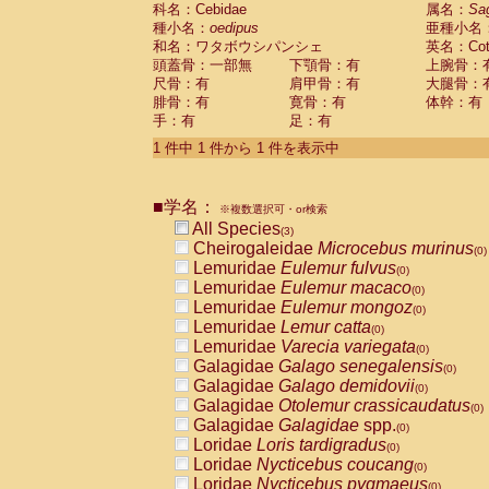
科名：Cebidae
Cebidae
Saguinus midas
属名：
Sa
(0)
種小名：
oedipus
亜種小名
Cebidae
Saguinus mystax
(0)
和名：ワタボウシパンシェ
英名：Cotto
Cebidae
Saguinus nigricollis
(1)
頭蓋骨：一部無
下顎骨：有
上腕骨：
Cebidae
Saguinus oedipus
(1)
尺骨：有
肩甲骨：有
大腿骨：
Cebidae
Saguinus weddelli
(0)
腓骨：有
寛骨：有
体幹：有
Cebidae
Saguinus
spp.
(0)
手：有
足：有
Cebidae
Aotus trivirgatus
(0)
Cebidae
Cebus albifrons
1 件中 1 件から 1 件を表示中
(0)
Cebidae
Cebus apella
(0)
Cebidae
Cebus capucinus
(0)
■学名：
Cebidae
Cebus nigrivittatus
※複数選択可・or検索
(0)
Cebidae
Cebus
spp.
All Species
(0)
(3)
Cebidae
Saimiri boliviensis
Cheirogaleidae
Microcebus murinus
(0)
(0)
Cebidae
Saimiri sciureus
Lemuridae
Eulemur fulvus
(0)
(0)
Atelidae
Alouatta caraya
Lemuridae
Eulemur macaco
(0)
(0)
Atelidae
Alouatta fusca
Lemuridae
Eulemur mongoz
(0)
(0)
Atelidae
Alouatta seniculus
Lemuridae
Lemur catta
(0)
(0)
Atelidae
Alouatta
spp.
Lemuridae
Varecia variegata
(0)
(0)
Atelidae
Ateles belzebuth
Galagidae
Galago senegalensis
(0)
(0)
Atelidae
Ateles geoffroyi
Galagidae
Galago demidovii
(0)
(0)
Atelidae
Ateles paniscus
Galagidae
Otolemur crassicaudatus
(0)
(0)
Atelidae
Ateles
spp.
Galagidae
Galagidae
spp.
(0)
(0)
Atelidae
Lagothrix lagothricha
Loridae
Loris tardigradus
(0)
(0)
Atelidae
Lagothrix lagothricha cana
Loridae
Nycticebus coucang
(0)
(0)
Pitheciidae
Cacajao calvus rubicundu
Loridae
Nycticebus pygmaeus
(0)