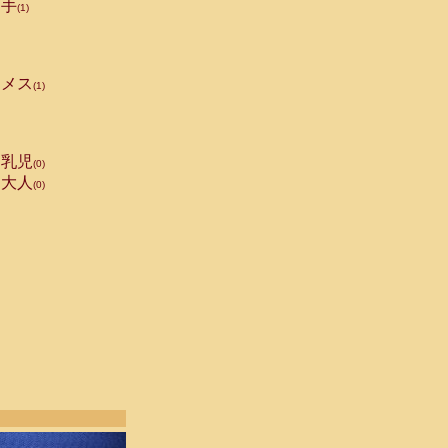
手
(1)
メス
(1)
乳児
(0)
大人
(0)