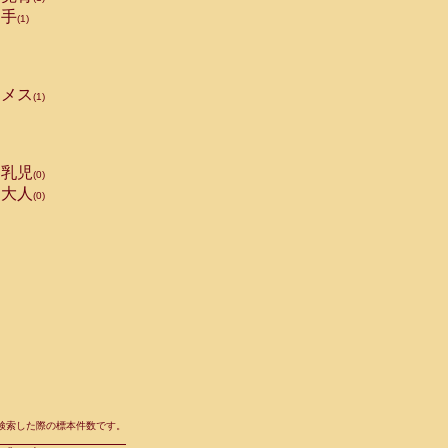
手
(1)
メス
(1)
乳児
(0)
大人
(0)
て検索した際の標本件数です。