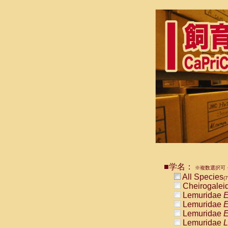
■学名：
※複数選択可・
All Species
(7
Cheirogalei
Lemuridae
E
Lemuridae
E
Lemuridae
E
Lemuridae
L