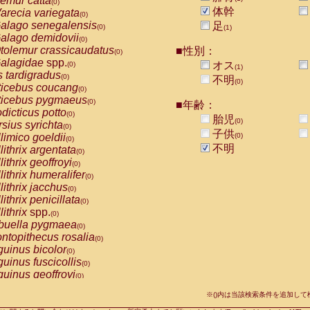
emur catta
(0)
Callicebus cupreus
(0)
体幹
arecia variegata
(0)
Callicebus donacophilus
(0)
alago senegalensis
足
(0)
(1)
Callicebus moloch
(0)
alago demidovii
(0)
Callicebus torquatus
(0)
tolemur crassicaudatus
■性別：
(0)
Callicebus
spp.
(0)
alagidae
spp.
オス
(0)
(1)
Chiropotes satanas
(0)
s tardigradus
(0)
不明
Pithecia monachus
(0)
(0)
ticebus coucang
(0)
Pithecia pithecia
(0)
ticebus pygmaeus
(0)
■年齢：
idae
Cercocebus agilis
(0)
dicticus potto
(0)
胎児
idae
Cercocebus galeritus chrysogaster
(0)
(0)
rsius syrichta
(0)
idae
Cercocebus torquatus atys
子供
(0)
limico goeldii
(0)
(0)
idae
Cercocebus torquatus lunulatus
(0)
不明
lithrix argentata
(0)
idae
Cercocebus torquatus torquatus
(0)
lithrix geoffroyi
(0)
idae
Cercocebus
hybrid
(0)
lithrix humeralifer
(0)
idae
Cercocebus
spp.
(0)
lithrix jacchus
(0)
idae
Lophocebus albigena
(0)
lithrix penicillata
(0)
idae
Papio anubis
(0)
lithrix
spp.
(0)
idae
Papio cynocephalus
(0)
buella pygmaea
(0)
idae
Papio hamadryas
(0)
ntopithecus rosalia
(0)
idae
Papio papio
(0)
uinus bicolor
(0)
idae
Papio
spp.
(0)
uinus fuscicollis
(0)
idae
Mandrillus leucophaeus
(0)
uinus geoffroyi
(0)
idae
Mandrillus sphinx
(0)
uinus imperator
(0)
idae
Theropithecus gelada
※()内は当該検索条件を追加し
(0)
uinus labiatus
(0)
idae
Macaca arctoides
(0)