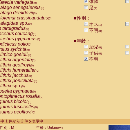
体幹
arecia variegata
(0)
alago senegalensis
足
(0)
(1)
alago demidovii
(0)
tolemur crassicaudatus
■性別：
(0)
alagidae
spp.
オス
(0)
(1)
s tardigradus
(0)
不明
(0)
ticebus coucang
(0)
ticebus pygmaeus
(0)
■年齢：
dicticus potto
(0)
胎児
(0)
rsius syrichta
(0)
子供
limico goeldii
(0)
(0)
不明
lithrix argentata
(0)
lithrix geoffroyi
(0)
lithrix humeralifer
(0)
lithrix jacchus
(0)
lithrix penicillata
(0)
lithrix
spp.
(0)
buella pygmaea
(0)
ntopithecus rosalia
(0)
uinus bicolor
(0)
uinus fuscicollis
(0)
uinus geoffroyi
(0)
uinus imperator
(0)
-2 件中 1 件から 2 件を表示中
uinus labiatus
(0)
guinus leucopus
性別：M
年齢：Unknown
(0)