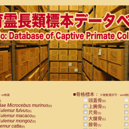
■骨格標本：
or検索
※複数選択可・and検
頭蓋骨
)
(0)
dae
Microcebus murinus
上腕骨
(0)
(1)
ulemur fulvus
(0)
尺骨
(1)
ulemur macaco
(0)
大腿骨
(1)
ulemur mongoz
(0)
腓骨
emur catta
(1)
(0)