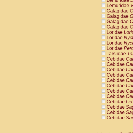
Lemuridae
L
Pitheciidae
Lemuridae
V
Pitheciidae
Galagidae
G
Pitheciidae
Galagidae
G
Pitheciidae
Galagidae
O
Pitheciidae
Galagidae
G
Pitheciidae
Loridae
Lori
Pitheciidae
Loridae
Nyc
Pitheciidae
Loridae
Nyc
Cercopithec
Loridae
Pero
Cercopithec
Tarsiidae
Ta
Cercopithec
Cebidae
Cal
Cercopithec
Cebidae
Cal
Cercopithec
Cebidae
Cal
Cercopithec
Cebidae
Cal
Cercopithec
Cebidae
Cal
Cercopithec
Cebidae
Cal
Cercopithec
Cebidae
Cal
Cercopithec
Cebidae
Ce
Cercopithec
Cebidae
Leo
Cercopithec
Cebidae
Sag
Cercopithec
Cebidae
Sag
Cercopithec
Cebidae
Sag
Cercopithec
Cebidae
Sag
Cercopithec
Cebidae
Sag
Cercopithec