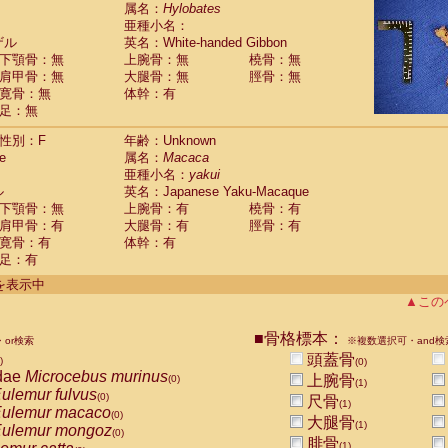
guinus midas
属名：
Hylobates
(0)
亜種小名：
guinus mystax
(0)
ザル
英名：White-handed Gibbon
uinus nigricollis
(1)
下顎骨：無
上腕骨：無
橈骨：無
guinus oedipus
(1)
肩甲骨：無
大腿骨：無
脛骨：無
uinus weddelli
(0)
寛骨：無
体幹：有
guinus
spp.
(0)
足：無
us trivirgatus
(0)
us albifrons
(0)
性別：F
年齢：Unknown
us apella
e
(0)
属名：
Macaca
bus capucinus
亜種小名：
yakui
(0)
us nigrivittatus
ル
英名：Japanese Yaku-Macaque
(0)
bus
spp.
下顎骨：無
上腕骨：有
橈骨：有
(0)
miri boliviensis
肩甲骨：有
大腿骨：有
脛骨：有
(0)
miri sciureus
寛骨：有
体幹：有
(0)
足：有
uatta caraya
(0)
uatta fusca
(0)
件を表示中
uatta seniculus
(0)
▲この
uatta
spp.
(0)
les belzebuth
(0)
■骨格標本：
or検索
※複数選択可・and検
les geoffroyi
(0)
頭蓋骨
)
(0)
les paniscus
(0)
dae
Microcebus murinus
上腕骨
(0)
(1)
les
spp.
(0)
ulemur fulvus
(0)
尺骨
othrix lagothricha
(1)
(0)
ulemur macaco
(0)
大腿骨
othrix lagothricha cana
(1)
(0)
ulemur mongoz
(0)
Cacajao calvus rubicundus
腓骨
(0)
(1)