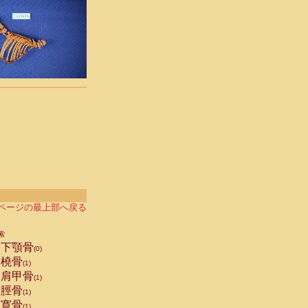
ページの最上部へ戻る
索
下顎骨
(0)
橈骨
(1)
肩甲骨
(1)
脛骨
(1)
寛骨
(1)