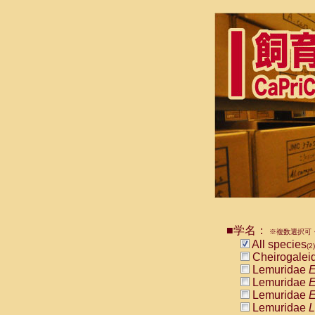
■学名：
※複数選択可・
All species
(2)
Cheirogalei
Lemuridae
E
Lemuridae
E
Lemuridae
E
Lemuridae
L