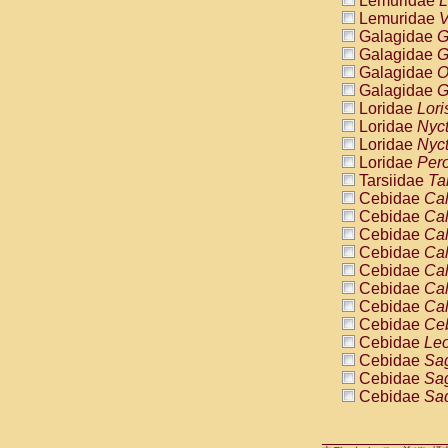
Lemuridae
L
Pitheciidae
Lemuridae
V
Pitheciidae
Galagidae
G
Pitheciidae
Galagidae
G
Pitheciidae
Galagidae
O
Pitheciidae
Galagidae
G
Pitheciidae
Loridae
Lori
Pitheciidae
Loridae
Nyc
Pitheciidae
Loridae
Nyc
Cercopithec
Loridae
Pero
Cercopithec
Tarsiidae
Ta
Cercopithec
Cebidae
Cal
Cercopithec
Cebidae
Cal
Cercopithec
Cebidae
Cal
Cercopithec
Cebidae
Cal
Cercopithec
Cebidae
Cal
Cercopithec
Cebidae
Cal
Cercopithec
Cebidae
Cal
Cercopithec
Cebidae
Ce
Cercopithec
Cebidae
Leo
Cercopithec
Cebidae
Sag
Cercopithec
Cebidae
Sag
Cercopithec
Cebidae
Sag
Cercopithec
Cebidae
Sag
Cercopithec
Cebidae
Sag
Cercopithec