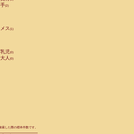
手
(2)
メス
(1)
乳児
(0)
大人
(0)
て検索した際の標本件数です。