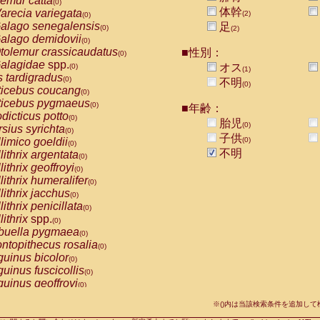
emur catta
(0)
Callicebus cupreus
(0)
体幹
arecia variegata
(2)
(0)
Callicebus donacophilus
(0)
alago senegalensis
足
(0)
(2)
Callicebus moloch
(0)
alago demidovii
(0)
Callicebus torquatus
(0)
tolemur crassicaudatus
■性別：
(0)
Callicebus
spp.
(0)
alagidae
spp.
オス
(0)
(1)
Chiropotes satanas
(0)
s tardigradus
(0)
不明
Pithecia monachus
(0)
(0)
ticebus coucang
(0)
Pithecia pithecia
(0)
ticebus pygmaeus
(0)
■年齢：
idae
Cercocebus agilis
(0)
dicticus potto
(0)
胎児
idae
Cercocebus galeritus chrysogaster
(0)
(0)
rsius syrichta
(0)
idae
Cercocebus torquatus atys
子供
(0)
limico goeldii
(0)
(0)
idae
Cercocebus torquatus lunulatus
(0)
不明
lithrix argentata
(0)
idae
Cercocebus torquatus torquatus
(0)
lithrix geoffroyi
(0)
idae
Cercocebus
hybrid
(0)
lithrix humeralifer
(0)
idae
Cercocebus
spp.
(0)
lithrix jacchus
(0)
idae
Lophocebus albigena
(0)
lithrix penicillata
(0)
idae
Papio anubis
(0)
lithrix
spp.
(0)
idae
Papio cynocephalus
(0)
buella pygmaea
(0)
idae
Papio hamadryas
(0)
ntopithecus rosalia
(0)
idae
Papio papio
(0)
uinus bicolor
(0)
idae
Papio
spp.
(0)
uinus fuscicollis
(0)
idae
Mandrillus leucophaeus
(0)
uinus geoffroyi
(0)
idae
Mandrillus sphinx
(0)
uinus imperator
(0)
idae
Theropithecus gelada
※()内は当該検索条件を追加し
(0)
uinus labiatus
(0)
idae
Macaca arctoides
(0)