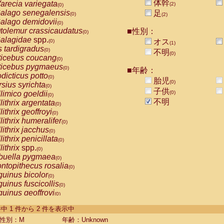
体幹
arecia variegata
(2)
(0)
alago senegalensis
足
(0)
(2)
alago demidovii
(0)
tolemur crassicaudatus
■性別：
(0)
alagidae
spp.
オス
(0)
(1)
s tardigradus
(0)
不明
(0)
ticebus coucang
(0)
ticebus pygmaeus
(0)
■年齢：
dicticus potto
(0)
胎児
(0)
rsius syrichta
(0)
子供
limico goeldii
(0)
(0)
不明
lithrix argentata
(0)
lithrix geoffroyi
(0)
lithrix humeralifer
(0)
lithrix jacchus
(0)
lithrix penicillata
(0)
lithrix
spp.
(0)
buella pygmaea
(0)
ntopithecus rosalia
(0)
uinus bicolor
(0)
uinus fuscicollis
(0)
uinus geoffroyi
(0)
uinus imperator
(0)
-2 件中 1 件から 2 件を表示中
uinus labiatus
(0)
guinus leucopus
性別：M
年齢：Unknown
(0)