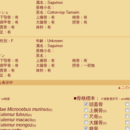
guinus midas
属名：
Saguinus
(0)
亜種小名：
guinus mystax
(0)
ンシェ
英名：Cotton-top Tamarin
uinus nigricollis
(1)
下顎骨：有
上腕骨：有
橈骨：有
guinus oedipus
(1)
肩甲骨：有
大腿骨：有
脛骨：有
uinus weddelli
(0)
寛骨：有
体幹：有
guinus
spp.
(0)
足：有
us trivirgatus
(0)
us albifrons
(0)
性別：F
年齢：Unknown
us apella
(0)
属名：
Saguinus
bus capucinus
亜種小名：
(0)
us nigrivittatus
リン
英名：
(0)
bus
spp.
下顎骨：有
上腕骨：有
橈骨：有
(0)
miri boliviensis
肩甲骨：有
大腿骨：有
脛骨：一部無
(0)
miri sciureus
寛骨：有
体幹：有
(0)
足：有
uatta caraya
(0)
uatta fusca
(0)
件を表示中
uatta seniculus
(0)
▲この
uatta
spp.
(0)
les belzebuth
(0)
■骨格標本：
or検索
※複数選択可・and検
les geoffroyi
(0)
頭蓋骨
les paniscus
(0)
dae
Microcebus murinus
上腕骨
(0)
(2)
les
spp.
(0)
ulemur fulvus
(0)
尺骨
othrix lagothricha
(2)
(0)
ulemur macaco
(0)
大腿骨
othrix lagothricha cana
(2)
(0)
ulemur mongoz
(0)
Cacajao calvus rubicundus
腓骨
(0)