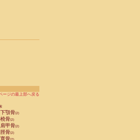
ページの最上部へ戻る
索
下顎骨
(2)
橈骨
(2)
肩甲骨
(2)
脛骨
(2)
寛骨
(2)