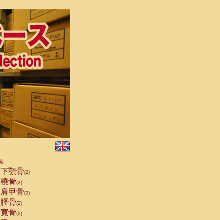
索
下顎骨
(2)
橈骨
(2)
肩甲骨
(2)
脛骨
(2)
寛骨
(2)