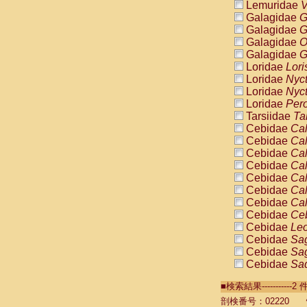
Lemuridae
V
Galagidae
G
Galagidae
G
Galagidae
O
Galagidae
G
Loridae
Lori
Loridae
Nyc
Loridae
Nyc
Loridae
Pero
Tarsiidae
Ta
Cebidae
Cal
Cebidae
Cal
Cebidae
Cal
Cebidae
Cal
Cebidae
Cal
Cebidae
Cal
Cebidae
Cal
Cebidae
Ce
Cebidae
Leo
Cebidae
Sag
Cebidae
Sag
Cebidae
Sag
Cebidae
Sag
■検索結果----------
Cebidae
Sag
Cebidae
Sa
剖検番号：02220