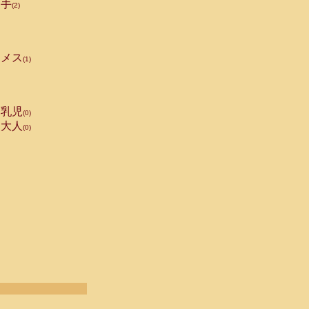
手
(2)
メス
(1)
乳児
(0)
大人
(0)