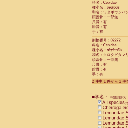
科名：Cebidae
Cebidae
Sa
種小名：
oedipus
Cebidae
Sa
和名：ワタボウシパ
Cebidae
Sag
頭蓋骨：一部無
Cebidae
Sa
尺骨：有
Cebidae
Sag
腓骨：有
Cebidae
Sa
手：有
Cebidae
Aot
Cebidae
Ceb
剖検番号：02272
Cebidae
Ceb
科名：Cebidae
Cebidae
Ce
種小名：
nigricollis
Cebidae
Ceb
和名：クロクビタマ
Cebidae
Ce
頭蓋骨：一部無
Cebidae
Sai
尺骨：有
腓骨：有
Cebidae
Sai
手：有
Atelidae
Alo
Atelidae
Alo
2 件中 1 件から 2 
Atelidae
Alo
Atelidae
Alo
Atelidae
Ate
■学名：
※複数選択可・
Atelidae
Ate
All species
(2)
Atelidae
Ate
Cheirogalei
Atelidae
Ate
Lemuridae
E
Atelidae
Lag
Lemuridae
E
Atelidae
Lag
Lemuridae
E
Pitheciidae