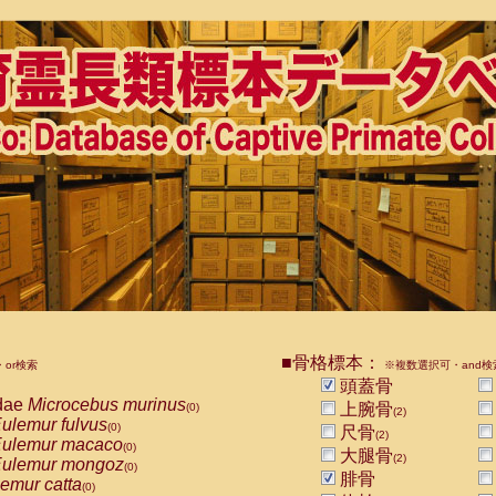
■骨格標本：
or検索
※複数選択可・and検
頭蓋骨
dae
Microcebus murinus
上腕骨
(0)
(2)
ulemur fulvus
(0)
尺骨
(2)
ulemur macaco
(0)
大腿骨
(2)
ulemur mongoz
(0)
腓骨
emur catta
(0)