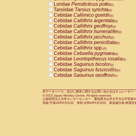
Pitheciidae
Callicebus cupreus
Loridae
Perodicticus potto
(0)
(0)
Pitheciidae
Callicebus donacophilus
Tarsiidae
Tarsius syrichta
(0
(0)
Pitheciidae
Callicebus moloch
Cebidae
Callimico goeldii
(0)
(0)
Pitheciidae
Callicebus torquatus
Cebidae
Callithrix argentata
(0)
(0)
Pitheciidae
Callicebus
spp.
Cebidae
Callithrix geoffroyi
(0)
(0)
Pitheciidae
Chiropotes satanas
Cebidae
Callithrix humeralifer
(0)
(0)
Pitheciidae
Pithecia monachus
Cebidae
Callithrix jacchus
(0)
(0)
Pitheciidae
Pithecia pithecia
Cebidae
Callithrix penicillata
(0)
(0)
Cercopithecidae
Cercocebus agilis
Cebidae
Callithrix
spp.
(0)
(0)
Cercopithecidae
Cercocebus galeritus
Cebidae
Cebuella pygmaea
(0)
Cercopithecidae
Cercocebus torquatu
Cebidae
Leontopithecus rosalia
(0)
Cercopithecidae
Cercocebus torquatus
Cebidae
Saguinus bicolor
(0)
Cercopithecidae
Cercocebus torquatu
Cebidae
Saguinus fuscicollis
(0)
Cercopithecidae
Cercocebus
hybrid
Cebidae
Saguinus geoffroyi
(0)
(0)
Cercopithecidae
Cercocebus
spp.
Cebidae
Saguinus imperator
(0)
(0)
Cercopithecidae
Lophocebus albigen
Cebidae
Saguinus labiatus
(0)
Cercopithecidae
Papio anubis
Cebidae
Saguinus leucopus
本データベース、並びに標本に関するお問い合わせはキュレーター・新宅勇太までお願い
(0)
(0)
© 2013 Japan Monkey Centre. All rights reserved.
Cercopithecidae
Papio cynocephalus
Cebidae
Saguinus midas
(
(0)
公益財団法人日本モンキーセンター 愛知県犬山市大字犬山字官林26番
Cercopithecidae
Papio hamadryas
Cebidae
Saguinus mystax
(0)
登録:平成19年5月31日 有効:令和4年5月30日 取扱責任者:綿貫宏
(0)
Cercopithecidae
Papio papio
Cebidae
Saguinus nigricollis
(0)
(1)
Cercopithecidae
Papio
spp.
Cebidae
Saguinus oedipus
(0)
(1)
Cercopithecidae
Mandrillus leucopha
Cebidae
Saguinus weddelli
(0)
Cercopithecidae
Mandrillus sphinx
Cebidae
Saguinus
spp.
(0)
(0)
Cercopithecidae
Theropithecus gelad
Cebidae
Aotus trivirgatus
(0)
Cercopithecidae
Macaca arctoides
Cebidae
Cebus albifrons
(0)
(0)