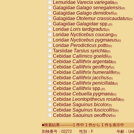
Lemuridae
Varecia variegata
(0)
Galagidae
Galago senegalensis
(0)
Galagidae
Galago demidovii
(0)
Galagidae
Otolemur crassicaudatus
(0)
Galagidae
Galagidae
spp.
(0)
Loridae
Loris tardigradus
(0)
Loridae
Nycticebus coucang
(0)
Loridae
Nycticebus pygmaeus
(0)
Loridae
Perodicticus potto
(0)
Tarsiidae
Tarsius syrichta
(0)
Cebidae
Callimico goeldii
(0)
Cebidae
Callithrix argentata
(0)
Cebidae
Callithrix geoffroyi
(0)
Cebidae
Callithrix humeralifer
(0)
Cebidae
Callithrix jacchus
(0)
Cebidae
Callithrix penicillata
(0)
Cebidae
Callithrix
spp.
(0)
Cebidae
Cebuella pygmaea
(0)
Cebidae
Leontopithecus rosalia
(0)
Cebidae
Saguinus bicolor
(0)
Cebidae
Saguinus fuscicollis
(0)
Cebidae
Saguinus geoffroyi
(0)
Cebidae
Saguinus imperator
(0)
■検索結果-----------1 件中 1 件から 1 件を表示中
Cebidae
Saguinus labiatus
(0)
Cebidae
Saguinus leucopus
剖検番号：02272
性別：F
年齢：Unk
(0)