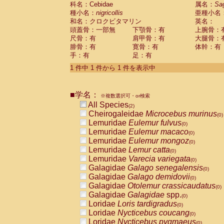
科名：Cebidae
Cebidae
Saguinus midas
属名：
Sa
(0)
種小名：
nigricollis
亜種小名
Cebidae
Saguinus mystax
(0)
和名：クロクビタマリン
英名：
Cebidae
Saguinus nigricollis
(1)
頭蓋骨：一部無
下顎骨：有
上腕骨：
Cebidae
Saguinus oedipus
(1)
尺骨：有
肩甲骨：有
大腿骨：
Cebidae
Saguinus weddelli
(0)
腓骨：有
寛骨：有
体幹：有
Cebidae
Saguinus
spp.
(0)
手：有
足：有
Cebidae
Aotus trivirgatus
(0)
Cebidae
Cebus albifrons
1 件中 1 件から 1 件を表示中
(0)
Cebidae
Cebus apella
(0)
Cebidae
Cebus capucinus
(0)
■学名：
Cebidae
Cebus nigrivittatus
※複数選択可・or検索
(0)
Cebidae
Cebus
spp.
All Species
(0)
(2)
Cebidae
Saimiri boliviensis
Cheirogaleidae
Microcebus murinus
(0)
(0)
Cebidae
Saimiri sciureus
Lemuridae
Eulemur fulvus
(0)
(0)
Atelidae
Alouatta caraya
Lemuridae
Eulemur macaco
(0)
(0)
Atelidae
Alouatta fusca
Lemuridae
Eulemur mongoz
(0)
(0)
Atelidae
Alouatta seniculus
Lemuridae
Lemur catta
(0)
(0)
Atelidae
Alouatta
spp.
Lemuridae
Varecia variegata
(0)
(0)
Atelidae
Ateles belzebuth
Galagidae
Galago senegalensis
(0)
(0)
Atelidae
Ateles geoffroyi
Galagidae
Galago demidovii
(0)
(0)
Atelidae
Ateles paniscus
Galagidae
Otolemur crassicaudatus
(0)
(0)
Atelidae
Ateles
spp.
Galagidae
Galagidae
spp.
(0)
(0)
Atelidae
Lagothrix lagothricha
Loridae
Loris tardigradus
(0)
(0)
Atelidae
Lagothrix lagothricha cana
Loridae
Nycticebus coucang
(0)
(0)
Pitheciidae
Cacajao calvus rubicundu
Loridae
Nycticebus pygmaeus
(0)