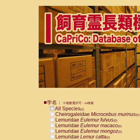
■学名：
※複数選択可・or検索
All Species
(2)
Cheirogaleidae
Microcebus murinus
(0)
Lemuridae
Eulemur fulvus
(0)
Lemuridae
Eulemur macaco
(0)
Lemuridae
Eulemur mongoz
(0)
Lemuridae
Lemur catta
(0)