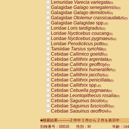
Lemuridae
Varecia variegata
(0)
Galagidae
Galago senegalensis
(0)
Galagidae
Galago demidovii
(0)
Galagidae
Otolemur crassicaudatus
(0)
Galagidae
Galagidae
spp.
(0)
Loridae
Loris tardigradus
(0)
Loridae
Nycticebus coucang
(0)
Loridae
Nycticebus pygmaeus
(0)
Loridae
Perodicticus potto
(0)
Tarsiidae
Tarsius syrichta
(0)
Cebidae
Callimico goeldii
(0)
Cebidae
Callithrix argentata
(0)
Cebidae
Callithrix geoffroyi
(0)
Cebidae
Callithrix humeralifer
(0)
Cebidae
Callithrix jacchus
(0)
Cebidae
Callithrix penicillata
(0)
Cebidae
Callithrix
spp.
(0)
Cebidae
Cebuella pygmaea
(0)
Cebidae
Leontopithecus rosalia
(0)
Cebidae
Saguinus bicolor
(0)
Cebidae
Saguinus fuscicollis
(0)
Cebidae
Saguinus geoffroyi
(0)
Cebidae
Saguinus imperator
(0)
■検索結果-----------2 件中 1 件から 2 件を表示中
Cebidae
Saguinus labiatus
(0)
Cebidae
Saguinus leucopus
剖検番号：00018
性別：M
年齢：Unk
(0)