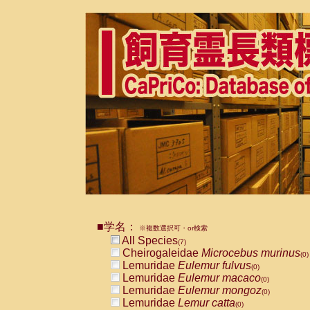
■学名：
※複数選択可・or検索
All Species
(7)
Cheirogaleidae
Microcebus murinus
(0)
Lemuridae
Eulemur fulvus
(0)
Lemuridae
Eulemur macaco
(0)
Lemuridae
Eulemur mongoz
(0)
Lemuridae
Lemur catta
(0)