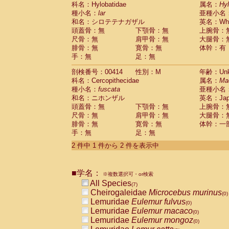
科名：Hylobatidae
Cebidae
Saguinus midas
属名：
Hy
(0)
種小名：
lar
亜種小名
Cebidae
Saguinus mystax
(0)
和名：シロテテナガザル
英名：Whit
Cebidae
Saguinus nigricollis
(1)
頭蓋骨：無
下顎骨：無
上腕骨：
Cebidae
Saguinus oedipus
(1)
尺骨：無
肩甲骨：無
大腿骨：
Cebidae
Saguinus weddelli
(0)
腓骨：無
寛骨：無
体幹：有
Cebidae
Saguinus
spp.
(0)
手：無
足：無
Cebidae
Aotus trivirgatus
(0)
Cebidae
Cebus albifrons
(0)
剖検番号：00414
性別：M
年齢：Unk
Cebidae
Cebus apella
科名：Cercopithecidae
(0)
属名：
Ma
Cebidae
Cebus capucinus
種小名：
fuscata
亜種小名
(0)
Cebidae
Cebus nigrivittatus
和名：ニホンザル
英名：Japa
(0)
Cebidae
Cebus
spp.
頭蓋骨：無
下顎骨：無
上腕骨：
(0)
Cebidae
Saimiri boliviensis
尺骨：無
肩甲骨：無
大腿骨：
(0)
腓骨：無
Cebidae
Saimiri sciureus
寛骨：無
体幹：一
(0)
手：無
足：無
Atelidae
Alouatta caraya
(0)
Atelidae
Alouatta fusca
(0)
2 件中 1 件から 2 件を表示中
Atelidae
Alouatta seniculus
(0)
Atelidae
Alouatta
spp.
(0)
Atelidae
Ateles belzebuth
■学名：
(0)
※複数選択可・or検索
Atelidae
Ateles geoffroyi
(0)
All Species
(7)
Atelidae
Ateles paniscus
(0)
Cheirogaleidae
Microcebus murinus
(0)
Atelidae
Ateles
spp.
(0)
Lemuridae
Eulemur fulvus
(0)
Atelidae
Lagothrix lagothricha
(0)
Lemuridae
Eulemur macaco
(0)
Atelidae
Lagothrix lagothricha cana
(0)
Lemuridae
Eulemur mongoz
(0)
Pitheciidae
Cacajao calvus rubicundu