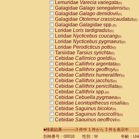
Lemuridae
Varecia variegata
(0)
Galagidae
Galago senegalensis
(0)
Galagidae
Galago demidovii
(0)
Galagidae
Otolemur crassicaudatus
(0)
Galagidae
Galagidae
spp.
(0)
Loridae
Loris tardigradus
(0)
Loridae
Nycticebus coucang
(0)
Loridae
Nycticebus pygmaeus
(0)
Loridae
Perodicticus potto
(0)
Tarsiidae
Tarsius syrichta
(0)
Cebidae
Callimico goeldii
(0)
Cebidae
Callithrix argentata
(0)
Cebidae
Callithrix geoffroyi
(0)
Cebidae
Callithrix humeralifer
(0)
Cebidae
Callithrix jacchus
(0)
Cebidae
Callithrix penicillata
(0)
Cebidae
Callithrix
spp.
(0)
Cebidae
Cebuella pygmaea
(0)
Cebidae
Leontopithecus rosalia
(0)
Cebidae
Saguinus bicolor
(0)
Cebidae
Saguinus fuscicollis
(0)
Cebidae
Saguinus geoffroyi
(0)
Cebidae
Saguinus imperator
(0)
■検索結果-----------3 件中 1 件から 3 件を表示中
Cebidae
Saguinus labiatus
(0)
Cebidae
Saguinus leucopus
剖検番号：00018
性別：M
年齢：Unk
(0)