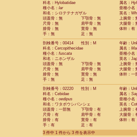
科名：Hylobatidae
Cebidae
Saguinus midas
属名：
Hy
(0)
種小名：
lar
亜種小名
Cebidae
Saguinus mystax
(0)
和名：シロテテナガザル
英名：Whit
Cebidae
Saguinus nigricollis
(0)
頭蓋骨：無
下顎骨：無
上腕骨：
Cebidae
Saguinus oedipus
(1)
尺骨：無
肩甲骨：無
大腿骨：
Cebidae
Saguinus weddelli
(0)
腓骨：無
寛骨：無
体幹：有
Cebidae
Saguinus
spp.
(0)
手：無
足：無
Cebidae
Aotus trivirgatus
(0)
Cebidae
Cebus albifrons
(0)
剖検番号：00414
性別：M
年齢：Unk
Cebidae
Cebus apella
科名：Cercopithecidae
(0)
属名：
Ma
Cebidae
Cebus capucinus
種小名：
fuscata
亜種小名
(0)
Cebidae
Cebus nigrivittatus
和名：ニホンザル
英名：Japa
(0)
Cebidae
Cebus
spp.
頭蓋骨：無
下顎骨：無
上腕骨：
(0)
Cebidae
Saimiri boliviensis
尺骨：無
肩甲骨：無
大腿骨：
(0)
腓骨：無
Cebidae
Saimiri sciureus
寛骨：無
体幹：一
(0)
手：無
足：無
Atelidae
Alouatta caraya
(0)
Atelidae
Alouatta fusca
(0)
剖検番号：02220
性別：M
年齢：Unk
Atelidae
Alouatta seniculus
(0)
科名：Cebidae
属名：
Sa
Atelidae
Alouatta
spp.
(0)
種小名：
oedipus
亜種小名
Atelidae
Ateles belzebuth
(0)
和名：ワタボウシパンシェ
英名：Cotto
Atelidae
Ateles geoffroyi
(0)
頭蓋骨：一部無
下顎骨：有
上腕骨：
Atelidae
Ateles paniscus
(0)
尺骨：有
肩甲骨：有
大腿骨：
Atelidae
Ateles
spp.
腓骨：有
寛骨：有
(0)
体幹：有
Atelidae
Lagothrix lagothricha
手：有
足：有
(0)
Atelidae
Lagothrix lagothricha cana
(0)
3 件中 1 件から 3 件を表示中
Pitheciidae
Cacajao calvus rubicundu