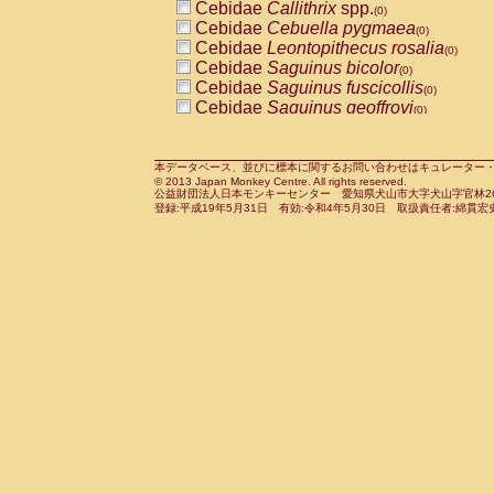
Cebidae
Callithrix
spp.
(0)
Cercopithecidae
Macaca assamensis
(
Cebidae
Cebuella pygmaea
(0)
Cercopithecidae
Macaca brunnescen
Cebidae
Leontopithecus rosalia
(0)
Cercopithecidae
Macaca cyclopis
(0)
Cebidae
Saguinus bicolor
(0)
Cercopithecidae
Macaca fascicularis
(0
Cebidae
Saguinus fuscicollis
(0)
Cercopithecidae
Macaca fuscaca fusc
Cebidae
Saguinus geoffroyi
(0)
Cercopithecidae
Macaca fuscata yaku
Cebidae
Saguinus imperator
(0)
Cercopithecidae
Macaca fuscata
hybr
Cebidae
Saguinus labiatus
(0)
Cercopithecidae
Macaca maura
(0)
Cebidae
Saguinus leucopus
本データベース、並びに標本に関するお問い合わせはキュレーター・新宅勇太までお願い
(0)
Cercopithecidae
Macaca mulatta
(0)
© 2013 Japan Monkey Centre. All rights reserved.
Cebidae
Saguinus midas
(0)
Cercopithecidae
Macaca nemestrina
公益財団法人日本モンキーセンター 愛知県犬山市大字犬山字官林26番
(0
Cebidae
Saguinus mystax
登録:平成19年5月31日 有効:令和4年5月30日 取扱責任者:綿貫宏
(0)
Cercopithecidae
Macaca nigra
(0)
Cebidae
Saguinus nigricollis
(0)
Cercopithecidae
Macaca radiata
(0)
Cebidae
Saguinus oedipus
(1)
Cercopithecidae
Macaca silenus
(0)
Cebidae
Saguinus weddelli
(0)
Cercopithecidae
Macaca sinica
(0)
Cebidae
Saguinus
spp.
(0)
Cercopithecidae
Macaca sylvanus
(0)
Cebidae
Aotus trivirgatus
(0)
Cercopithecidae
Macaca thibetana
(0)
Cebidae
Cebus albifrons
(0)
Cercopithecidae
Macaca tonkeana
(0)
Cebidae
Cebus apella
(0)
Cercopithecidae
Macaca
hybrid
(0)
Cebidae
Cebus capucinus
(0)
Cercopithecidae
Macaca
spp.
(0)
Cebidae
Cebus nigrivittatus
(0)
Cercopithecidae
Allenopithecus nigrov
Cebidae
Cebus
spp.
(0)
Cercopithecidae
Cercopithecus ascan
Cebidae
Saimiri boliviensis
(0)
Cercopithecidae
Cercopithecus ascan
Cebidae
Saimiri sciureus
(0)
Cercopithecidae
Cercopithecus ceph
Atelidae
Alouatta caraya
(0)
Cercopithecidae
Cercopithecus diana
Atelidae
Alouatta fusca
(0)
Cercopithecidae
Cercopithecus hamly