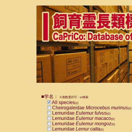
■学名：
※複数選択可・or検索
All species
(3)
Cheirogaleidae
Microcebus murinus
(0)
Lemuridae
Eulemur fulvus
(0)
Lemuridae
Eulemur macaco
(0)
Lemuridae
Eulemur mongoz
(0)
Lemuridae
Lemur catta
(0)