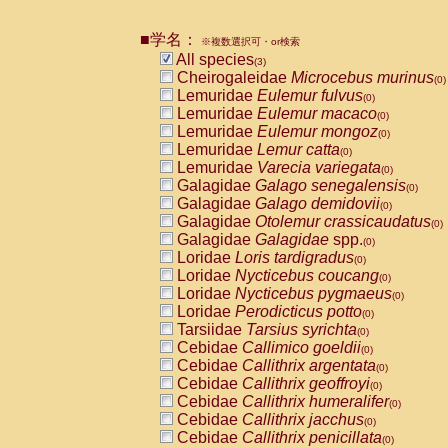
Pitheciidae
Callicebus cupreus
(0)
Pitheciidae
Callicebus donacophilus
(0
■学名：
※複数選択可・or検索
Pitheciidae
Callicebus moloch
(0)
All species
(3)
Pitheciidae
Callicebus torquatus
(0)
Cheirogaleidae
Microcebus murinus
(0)
Pitheciidae
Callicebus
spp.
(0)
Lemuridae
Eulemur fulvus
(0)
Pitheciidae
Chiropotes satanas
(0)
Lemuridae
Eulemur macaco
(0)
Pitheciidae
Pithecia monachus
(0)
Lemuridae
Eulemur mongoz
(0)
Pitheciidae
Pithecia pithecia
(0)
Lemuridae
Lemur catta
(0)
Cercopithecidae
Cercocebus agilis
(0)
Lemuridae
Varecia variegata
(0)
Cercopithecidae
Cercocebus galeritus
Galagidae
Galago senegalensis
(0)
Cercopithecidae
Cercocebus torquatu
Galagidae
Galago demidovii
(0)
Cercopithecidae
Cercocebus torquatus
Galagidae
Otolemur crassicaudatus
(0)
Cercopithecidae
Cercocebus torquatu
Galagidae
Galagidae
spp.
(0)
Cercopithecidae
Cercocebus
hybrid
(0)
Loridae
Loris tardigradus
(0)
Cercopithecidae
Cercocebus
spp.
(0)
Loridae
Nycticebus coucang
(0)
Cercopithecidae
Lophocebus albigen
Loridae
Nycticebus pygmaeus
(0)
Cercopithecidae
Papio anubis
(0)
Loridae
Perodicticus potto
(0)
Cercopithecidae
Papio cynocephalus
(
Tarsiidae
Tarsius syrichta
(0)
Cercopithecidae
Papio hamadryas
(0)
Cebidae
Callimico goeldii
(0)
Cercopithecidae
Papio papio
(0)
Cebidae
Callithrix argentata
(0)
Cercopithecidae
Papio
spp.
(0)
Cebidae
Callithrix geoffroyi
(0)
Cercopithecidae
Mandrillus leucopha
Cebidae
Callithrix humeralifer
(0)
Cercopithecidae
Mandrillus sphinx
(0)
Cebidae
Callithrix jacchus
(0)
Cercopithecidae
Theropithecus gelad
Cebidae
Callithrix penicillata
(0)
Cercopithecidae
Macaca arctoides
(0)