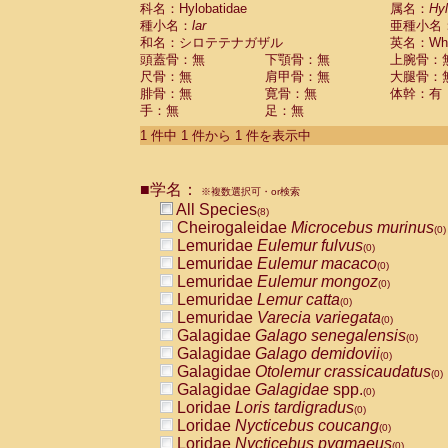
科名：Hylobatidae
Cebidae
Saguinus midas
属名：
Hy
(0)
種小名：
lar
亜種小名
Cebidae
Saguinus mystax
(0)
和名：シロテテナガザル
英名：Whit
Cebidae
Saguinus nigricollis
(1)
頭蓋骨：無
下顎骨：無
上腕骨：
Cebidae
Saguinus oedipus
(1)
尺骨：無
肩甲骨：無
大腿骨：
Cebidae
Saguinus weddelli
(0)
腓骨：無
寛骨：無
体幹：有
Cebidae
Saguinus
spp.
(0)
手：無
足：無
Cebidae
Aotus trivirgatus
(0)
Cebidae
Cebus albifrons
1 件中 1 件から 1 件を表示中
(0)
Cebidae
Cebus apella
(0)
Cebidae
Cebus capucinus
(0)
■学名：
Cebidae
Cebus nigrivittatus
※複数選択可・or検索
(0)
Cebidae
Cebus
spp.
All Species
(0)
(8)
Cebidae
Saimiri boliviensis
Cheirogaleidae
Microcebus murinus
(0)
(0)
Cebidae
Saimiri sciureus
Lemuridae
Eulemur fulvus
(0)
(0)
Atelidae
Alouatta caraya
Lemuridae
Eulemur macaco
(0)
(0)
Atelidae
Alouatta fusca
Lemuridae
Eulemur mongoz
(0)
(0)
Atelidae
Alouatta seniculus
Lemuridae
Lemur catta
(0)
(0)
Atelidae
Alouatta
spp.
Lemuridae
Varecia variegata
(0)
(0)
Atelidae
Ateles belzebuth
Galagidae
Galago senegalensis
(0)
(0)
Atelidae
Ateles geoffroyi
Galagidae
Galago demidovii
(0)
(0)
Atelidae
Ateles paniscus
Galagidae
Otolemur crassicaudatus
(0)
(0)
Atelidae
Ateles
spp.
Galagidae
Galagidae
spp.
(0)
(0)
Atelidae
Lagothrix lagothricha
Loridae
Loris tardigradus
(0)
(0)
Atelidae
Lagothrix lagothricha cana
Loridae
Nycticebus coucang
(0)
(0)
Pitheciidae
Cacajao calvus rubicundu
Loridae
Nycticebus pygmaeus
(0)