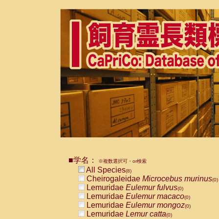
■学名：
※複数選択可・or検索
All Species
(8)
Cheirogaleidae
Microcebus murinus
(0)
Lemuridae
Eulemur fulvus
(0)
Lemuridae
Eulemur macaco
(0)
Lemuridae
Eulemur mongoz
(0)
Lemuridae
Lemur catta
(0)