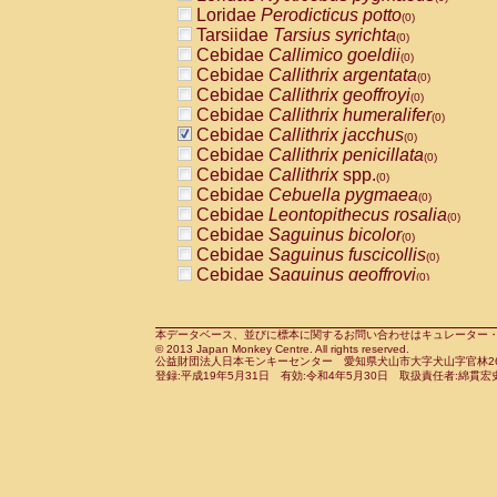
Pitheciidae
Callicebus cupreus
Loridae
Perodicticus potto
(0)
(0)
Pitheciidae
Callicebus donacophilus
Tarsiidae
Tarsius syrichta
(0
(0)
Pitheciidae
Callicebus moloch
Cebidae
Callimico goeldii
(0)
(0)
Pitheciidae
Callicebus torquatus
Cebidae
Callithrix argentata
(0)
(0)
Pitheciidae
Callicebus
spp.
Cebidae
Callithrix geoffroyi
(0)
(0)
Pitheciidae
Chiropotes satanas
Cebidae
Callithrix humeralifer
(0)
(0)
Pitheciidae
Pithecia monachus
Cebidae
Callithrix jacchus
(0)
(0)
Pitheciidae
Pithecia pithecia
Cebidae
Callithrix penicillata
(0)
(0)
Cercopithecidae
Cercocebus agilis
Cebidae
Callithrix
spp.
(0)
(0)
Cercopithecidae
Cercocebus galeritus
Cebidae
Cebuella pygmaea
(0)
Cercopithecidae
Cercocebus torquatu
Cebidae
Leontopithecus rosalia
(0)
Cercopithecidae
Cercocebus torquatus
Cebidae
Saguinus bicolor
(0)
Cercopithecidae
Cercocebus torquatu
Cebidae
Saguinus fuscicollis
(0)
Cercopithecidae
Cercocebus
hybrid
Cebidae
Saguinus geoffroyi
(0)
(0)
Cercopithecidae
Cercocebus
spp.
Cebidae
Saguinus imperator
(0)
(0)
Cercopithecidae
Lophocebus albigen
Cebidae
Saguinus labiatus
(0)
Cercopithecidae
Papio anubis
Cebidae
Saguinus leucopus
本データベース、並びに標本に関するお問い合わせはキュレーター・新宅勇太までお願い
(0)
(0)
© 2013 Japan Monkey Centre. All rights reserved.
Cercopithecidae
Papio cynocephalus
Cebidae
Saguinus midas
(
(0)
公益財団法人日本モンキーセンター 愛知県犬山市大字犬山字官林26番
Cercopithecidae
Papio hamadryas
Cebidae
Saguinus mystax
(0)
登録:平成19年5月31日 有効:令和4年5月30日 取扱責任者:綿貫宏
(0)
Cercopithecidae
Papio papio
Cebidae
Saguinus nigricollis
(0)
(1)
Cercopithecidae
Papio
spp.
Cebidae
Saguinus oedipus
(0)
(1)
Cercopithecidae
Mandrillus leucopha
Cebidae
Saguinus weddelli
(0)
Cercopithecidae
Mandrillus sphinx
Cebidae
Saguinus
spp.
(0)
(0)
Cercopithecidae
Theropithecus gelad
Cebidae
Aotus trivirgatus
(0)
Cercopithecidae
Macaca arctoides
Cebidae
Cebus albifrons
(0)
(0)