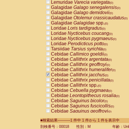
Lemuridae
Varecia variegata
(0)
Galagidae
Galago senegalensis
(0)
Galagidae
Galago demidovii
(0)
Galagidae
Otolemur crassicaudatus
(0)
Galagidae
Galagidae
spp.
(0)
Loridae
Loris tardigradus
(0)
Loridae
Nycticebus coucang
(0)
Loridae
Nycticebus pygmaeus
(0)
Loridae
Perodicticus potto
(0)
Tarsiidae
Tarsius syrichta
(0)
Cebidae
Callimico goeldii
(0)
Cebidae
Callithrix argentata
(0)
Cebidae
Callithrix geoffroyi
(0)
Cebidae
Callithrix humeralifer
(0)
Cebidae
Callithrix jacchus
(0)
Cebidae
Callithrix penicillata
(0)
Cebidae
Callithrix
spp.
(0)
Cebidae
Cebuella pygmaea
(0)
Cebidae
Leontopithecus rosalia
(0)
Cebidae
Saguinus bicolor
(0)
Cebidae
Saguinus fuscicollis
(0)
Cebidae
Saguinus geoffroyi
(0)
Cebidae
Saguinus imperator
(0)
■検索結果-----------1 件中 1 件から 1 件を表示中
Cebidae
Saguinus labiatus
(0)
Cebidae
Saguinus leucopus
剖検番号：00018
性別：M
年齢：Unk
(0)