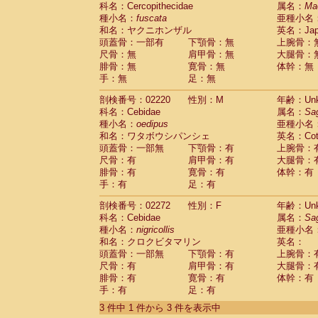
科名：Cercopithecidae
Cebidae
Saguinus midas
属名：
Ma
(0)
種小名：
fuscata
亜種小名
Cebidae
Saguinus mystax
(0)
和名：ヤクニホンザル
英名：Japa
Cebidae
Saguinus nigricollis
(1)
頭蓋骨：一部有
下顎骨：無
上腕骨：
Cebidae
Saguinus oedipus
(1)
尺骨：無
肩甲骨：無
大腿骨：
Cebidae
Saguinus weddelli
(0)
腓骨：無
寛骨：無
体幹：無
Cebidae
Saguinus
spp.
(0)
手：無
足：無
Cebidae
Aotus trivirgatus
(0)
Cebidae
Cebus albifrons
(0)
剖検番号：02220
性別：M
年齢：Unk
Cebidae
Cebus apella
科名：Cebidae
(0)
属名：
Sa
Cebidae
Cebus capucinus
種小名：
oedipus
亜種小名
(0)
Cebidae
Cebus nigrivittatus
和名：ワタボウシパンシェ
英名：Cotto
(0)
Cebidae
Cebus
spp.
頭蓋骨：一部無
下顎骨：有
上腕骨：
(0)
Cebidae
Saimiri boliviensis
尺骨：有
肩甲骨：有
大腿骨：
(0)
腓骨：有
Cebidae
Saimiri sciureus
寛骨：有
体幹：有
(0)
手：有
足：有
Atelidae
Alouatta caraya
(0)
Atelidae
Alouatta fusca
(0)
剖検番号：02272
性別：F
年齢：Unk
Atelidae
Alouatta seniculus
(0)
科名：Cebidae
属名：
Sa
Atelidae
Alouatta
spp.
(0)
種小名：
nigricollis
亜種小名
Atelidae
Ateles belzebuth
(0)
和名：クロクビタマリン
英名：
Atelidae
Ateles geoffroyi
(0)
頭蓋骨：一部無
下顎骨：有
上腕骨：
Atelidae
Ateles paniscus
(0)
尺骨：有
肩甲骨：有
大腿骨：
Atelidae
Ateles
spp.
腓骨：有
寛骨：有
(0)
体幹：有
Atelidae
Lagothrix lagothricha
手：有
足：有
(0)
Atelidae
Lagothrix lagothricha cana
(0)
3 件中 1 件から 3 件を表示中
Pitheciidae
Cacajao calvus rubicundu