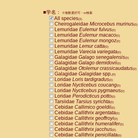
Pitheciidae
Callicebus cupreus
(0)
Pitheciidae
Callicebus donacophilus
(0
■学名：
※複数選択可・or検索
Pitheciidae
Callicebus moloch
(0)
All species
(3)
Pitheciidae
Callicebus torquatus
(0)
Cheirogaleidae
Microcebus murinus
(0)
Pitheciidae
Callicebus
spp.
(0)
Lemuridae
Eulemur fulvus
(0)
Pitheciidae
Chiropotes satanas
(0)
Lemuridae
Eulemur macaco
(0)
Pitheciidae
Pithecia monachus
(0)
Lemuridae
Eulemur mongoz
(0)
Pitheciidae
Pithecia pithecia
(0)
Lemuridae
Lemur catta
(0)
Cercopithecidae
Cercocebus agilis
(0)
Lemuridae
Varecia variegata
(0)
Cercopithecidae
Cercocebus galeritus
Galagidae
Galago senegalensis
(0)
Cercopithecidae
Cercocebus torquatu
Galagidae
Galago demidovii
(0)
Cercopithecidae
Cercocebus torquatus
Galagidae
Otolemur crassicaudatus
(0)
Cercopithecidae
Cercocebus torquatu
Galagidae
Galagidae
spp.
(0)
Cercopithecidae
Cercocebus
hybrid
(0)
Loridae
Loris tardigradus
(0)
Cercopithecidae
Cercocebus
spp.
(0)
Loridae
Nycticebus coucang
(0)
Cercopithecidae
Lophocebus albigen
Loridae
Nycticebus pygmaeus
(0)
Cercopithecidae
Papio anubis
(0)
Loridae
Perodicticus potto
(0)
Cercopithecidae
Papio cynocephalus
(
Tarsiidae
Tarsius syrichta
(0)
Cercopithecidae
Papio hamadryas
(0)
Cebidae
Callimico goeldii
(0)
Cercopithecidae
Papio papio
(0)
Cebidae
Callithrix argentata
(0)
Cercopithecidae
Papio
spp.
(0)
Cebidae
Callithrix geoffroyi
(0)
Cercopithecidae
Mandrillus leucopha
Cebidae
Callithrix humeralifer
(0)
Cercopithecidae
Mandrillus sphinx
(0)
Cebidae
Callithrix jacchus
(0)
Cercopithecidae
Theropithecus gelad
Cebidae
Callithrix penicillata
(0)
Cercopithecidae
Macaca arctoides
(0)