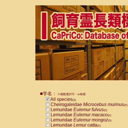
■学名：
※複数選択可・or検索
All species
(3)
Cheirogaleidae
Microcebus murinus
(0)
Lemuridae
Eulemur fulvus
(0)
Lemuridae
Eulemur macaco
(0)
Lemuridae
Eulemur mongoz
(0)
Lemuridae
Lemur catta
(0)