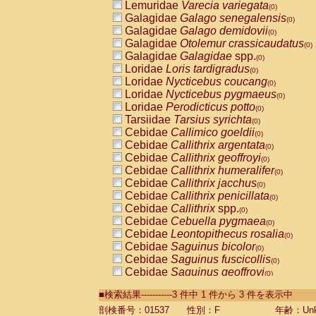
Lemuridae
Varecia variegata
(0)
Galagidae
Galago senegalensis
(0)
Galagidae
Galago demidovii
(0)
Galagidae
Otolemur crassicaudatus
(0)
Galagidae
Galagidae
spp.
(0)
Loridae
Loris tardigradus
(0)
Loridae
Nycticebus coucang
(0)
Loridae
Nycticebus pygmaeus
(0)
Loridae
Perodicticus potto
(0)
Tarsiidae
Tarsius syrichta
(0)
Cebidae
Callimico goeldii
(0)
Cebidae
Callithrix argentata
(0)
Cebidae
Callithrix geoffroyi
(0)
Cebidae
Callithrix humeralifer
(0)
Cebidae
Callithrix jacchus
(0)
Cebidae
Callithrix penicillata
(0)
Cebidae
Callithrix
spp.
(0)
Cebidae
Cebuella pygmaea
(0)
Cebidae
Leontopithecus rosalia
(0)
Cebidae
Saguinus bicolor
(0)
Cebidae
Saguinus fuscicollis
(0)
Cebidae
Saguinus geoffroyi
(0)
Cebidae
Saguinus imperator
(0)
■検索結果-----------3 件中 1 件から 3 件を表示中
Cebidae
Saguinus labiatus
(0)
Cebidae
Saguinus leucopus
剖検番号：01537
性別：F
年齢：Unk
(0)