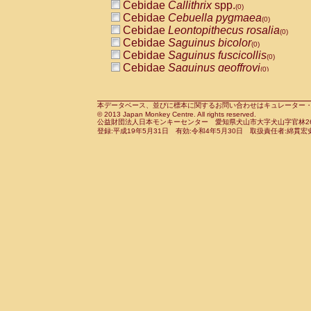
Cebidae
Callithrix
spp.
(0)
Cercopithecidae
Macaca assamensis
(
Cebidae
Cebuella pygmaea
(0)
Cercopithecidae
Macaca brunnescen
Cebidae
Leontopithecus rosalia
(0)
Cercopithecidae
Macaca cyclopis
(0)
Cebidae
Saguinus bicolor
(0)
Cercopithecidae
Macaca fascicularis
(0
Cebidae
Saguinus fuscicollis
(0)
Cercopithecidae
Macaca fuscaca fusc
Cebidae
Saguinus geoffroyi
(0)
Cercopithecidae
Macaca fuscata yaku
Cebidae
Saguinus imperator
(0)
Cercopithecidae
Macaca fuscata
hybr
Cebidae
Saguinus labiatus
(0)
Cercopithecidae
Macaca maura
(0)
Cebidae
Saguinus leucopus
本データベース、並びに標本に関するお問い合わせはキュレーター・新宅勇太までお願い
(0)
Cercopithecidae
Macaca mulatta
(0)
© 2013 Japan Monkey Centre. All rights reserved.
Cebidae
Saguinus midas
(0)
Cercopithecidae
Macaca nemestrina
公益財団法人日本モンキーセンター 愛知県犬山市大字犬山字官林26番
(0
Cebidae
Saguinus mystax
登録:平成19年5月31日 有効:令和4年5月30日 取扱責任者:綿貫宏
(0)
Cercopithecidae
Macaca nigra
(0)
Cebidae
Saguinus nigricollis
(1)
Cercopithecidae
Macaca radiata
(0)
Cebidae
Saguinus oedipus
(1)
Cercopithecidae
Macaca silenus
(0)
Cebidae
Saguinus weddelli
(0)
Cercopithecidae
Macaca sinica
(0)
Cebidae
Saguinus
spp.
(0)
Cercopithecidae
Macaca sylvanus
(0)
Cebidae
Aotus trivirgatus
(0)
Cercopithecidae
Macaca thibetana
(0)
Cebidae
Cebus albifrons
(0)
Cercopithecidae
Macaca tonkeana
(0)
Cebidae
Cebus apella
(0)
Cercopithecidae
Macaca
hybrid
(0)
Cebidae
Cebus capucinus
(0)
Cercopithecidae
Macaca
spp.
(0)
Cebidae
Cebus nigrivittatus
(0)
Cercopithecidae
Allenopithecus nigrov
Cebidae
Cebus
spp.
(0)
Cercopithecidae
Cercopithecus ascan
Cebidae
Saimiri boliviensis
(0)
Cercopithecidae
Cercopithecus ascan
Cebidae
Saimiri sciureus
(0)
Cercopithecidae
Cercopithecus ceph
Atelidae
Alouatta caraya
(0)
Cercopithecidae
Cercopithecus diana
Atelidae
Alouatta fusca
(0)
Cercopithecidae
Cercopithecus hamly