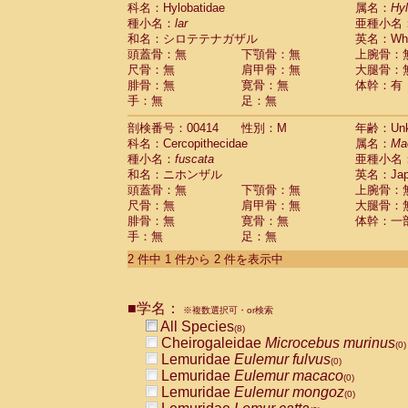
科名：Hylobatidae
Cebidae
Saguinus midas
属名：
Hy
(0)
種小名：
lar
亜種小名
Cebidae
Saguinus mystax
(0)
和名：シロテテナガザル
英名：Whit
Cebidae
Saguinus nigricollis
(1)
頭蓋骨：無
下顎骨：無
上腕骨：
Cebidae
Saguinus oedipus
(1)
尺骨：無
肩甲骨：無
大腿骨：
Cebidae
Saguinus weddelli
(0)
腓骨：無
寛骨：無
体幹：有
Cebidae
Saguinus
spp.
(0)
手：無
足：無
Cebidae
Aotus trivirgatus
(0)
Cebidae
Cebus albifrons
(0)
剖検番号：00414
性別：M
年齢：Unk
Cebidae
Cebus apella
科名：Cercopithecidae
(0)
属名：
Ma
Cebidae
Cebus capucinus
種小名：
fuscata
亜種小名
(0)
Cebidae
Cebus nigrivittatus
和名：ニホンザル
英名：Japa
(0)
Cebidae
Cebus
spp.
頭蓋骨：無
下顎骨：無
上腕骨：
(0)
Cebidae
Saimiri boliviensis
尺骨：無
肩甲骨：無
大腿骨：
(0)
腓骨：無
Cebidae
Saimiri sciureus
寛骨：無
体幹：一
(0)
手：無
足：無
Atelidae
Alouatta caraya
(0)
Atelidae
Alouatta fusca
(0)
2 件中 1 件から 2 件を表示中
Atelidae
Alouatta seniculus
(0)
Atelidae
Alouatta
spp.
(0)
Atelidae
Ateles belzebuth
■学名：
(0)
※複数選択可・or検索
Atelidae
Ateles geoffroyi
(0)
All Species
(8)
Atelidae
Ateles paniscus
(0)
Cheirogaleidae
Microcebus murinus
(0)
Atelidae
Ateles
spp.
(0)
Lemuridae
Eulemur fulvus
(0)
Atelidae
Lagothrix lagothricha
(0)
Lemuridae
Eulemur macaco
(0)
Atelidae
Lagothrix lagothricha cana
(0)
Lemuridae
Eulemur mongoz
(0)
Pitheciidae
Cacajao calvus rubicundu