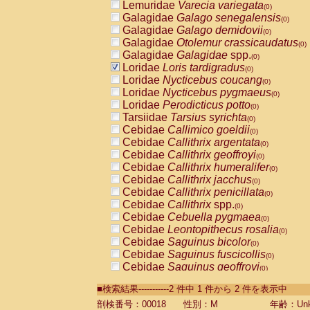
Lemuridae
Varecia variegata
(0)
Galagidae
Galago senegalensis
(0)
Galagidae
Galago demidovii
(0)
Galagidae
Otolemur crassicaudatus
(0)
Galagidae
Galagidae
spp.
(0)
Loridae
Loris tardigradus
(0)
Loridae
Nycticebus coucang
(0)
Loridae
Nycticebus pygmaeus
(0)
Loridae
Perodicticus potto
(0)
Tarsiidae
Tarsius syrichta
(0)
Cebidae
Callimico goeldii
(0)
Cebidae
Callithrix argentata
(0)
Cebidae
Callithrix geoffroyi
(0)
Cebidae
Callithrix humeralifer
(0)
Cebidae
Callithrix jacchus
(0)
Cebidae
Callithrix penicillata
(0)
Cebidae
Callithrix
spp.
(0)
Cebidae
Cebuella pygmaea
(0)
Cebidae
Leontopithecus rosalia
(0)
Cebidae
Saguinus bicolor
(0)
Cebidae
Saguinus fuscicollis
(0)
Cebidae
Saguinus geoffroyi
(0)
Cebidae
Saguinus imperator
(0)
■検索結果-----------2 件中 1 件から 2 件を表示中
Cebidae
Saguinus labiatus
(0)
Cebidae
Saguinus leucopus
剖検番号：00018
性別：M
年齢：Unk
(0)