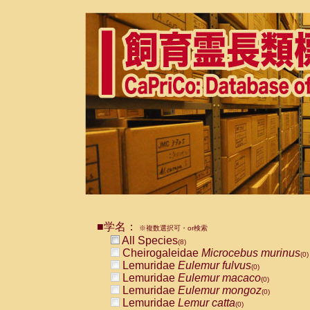
■学名：
※複数選択可・or検索
All Species
(8)
Cheirogaleidae
Microcebus murinus
(0)
Lemuridae
Eulemur fulvus
(0)
Lemuridae
Eulemur macaco
(0)
Lemuridae
Eulemur mongoz
(0)
Lemuridae
Lemur catta
(0)