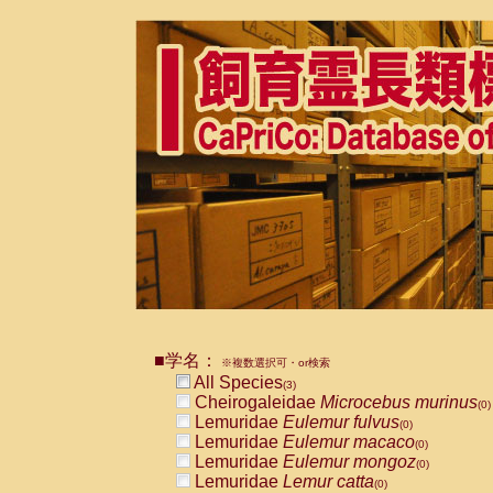
■学名：
※複数選択可・or検索
All Species
(3)
Cheirogaleidae
Microcebus murinus
(0)
Lemuridae
Eulemur fulvus
(0)
Lemuridae
Eulemur macaco
(0)
Lemuridae
Eulemur mongoz
(0)
Lemuridae
Lemur catta
(0)