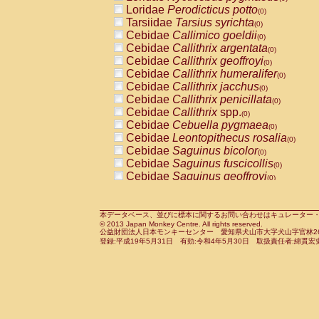
Pitheciidae
Callicebus cupreus
Loridae
Perodicticus potto
(0)
(0)
Pitheciidae
Callicebus donacophilus
Tarsiidae
Tarsius syrichta
(0
(0)
Pitheciidae
Callicebus moloch
Cebidae
Callimico goeldii
(0)
(0)
Pitheciidae
Callicebus torquatus
Cebidae
Callithrix argentata
(0)
(0)
Pitheciidae
Callicebus
spp.
Cebidae
Callithrix geoffroyi
(0)
(0)
Pitheciidae
Chiropotes satanas
Cebidae
Callithrix humeralifer
(0)
(0)
Pitheciidae
Pithecia monachus
Cebidae
Callithrix jacchus
(0)
(0)
Pitheciidae
Pithecia pithecia
Cebidae
Callithrix penicillata
(0)
(0)
Cercopithecidae
Cercocebus agilis
Cebidae
Callithrix
spp.
(0)
(0)
Cercopithecidae
Cercocebus galeritus
Cebidae
Cebuella pygmaea
(0)
Cercopithecidae
Cercocebus torquatu
Cebidae
Leontopithecus rosalia
(0)
Cercopithecidae
Cercocebus torquatus
Cebidae
Saguinus bicolor
(0)
Cercopithecidae
Cercocebus torquatu
Cebidae
Saguinus fuscicollis
(0)
Cercopithecidae
Cercocebus
hybrid
Cebidae
Saguinus geoffroyi
(0)
(0)
Cercopithecidae
Cercocebus
spp.
Cebidae
Saguinus imperator
(0)
(0)
Cercopithecidae
Lophocebus albigen
Cebidae
Saguinus labiatus
(0)
Cercopithecidae
Papio anubis
Cebidae
Saguinus leucopus
本データベース、並びに標本に関するお問い合わせはキュレーター・新宅勇太までお願い
(0)
(0)
© 2013 Japan Monkey Centre. All rights reserved.
Cercopithecidae
Papio cynocephalus
Cebidae
Saguinus midas
(
(0)
公益財団法人日本モンキーセンター 愛知県犬山市大字犬山字官林26番
Cercopithecidae
Papio hamadryas
Cebidae
Saguinus mystax
(0)
登録:平成19年5月31日 有効:令和4年5月30日 取扱責任者:綿貫宏
(0)
Cercopithecidae
Papio papio
Cebidae
Saguinus nigricollis
(0)
(1)
Cercopithecidae
Papio
spp.
Cebidae
Saguinus oedipus
(0)
(1)
Cercopithecidae
Mandrillus leucopha
Cebidae
Saguinus weddelli
(0)
Cercopithecidae
Mandrillus sphinx
Cebidae
Saguinus
spp.
(0)
(0)
Cercopithecidae
Theropithecus gelad
Cebidae
Aotus trivirgatus
(0)
Cercopithecidae
Macaca arctoides
Cebidae
Cebus albifrons
(0)
(0)