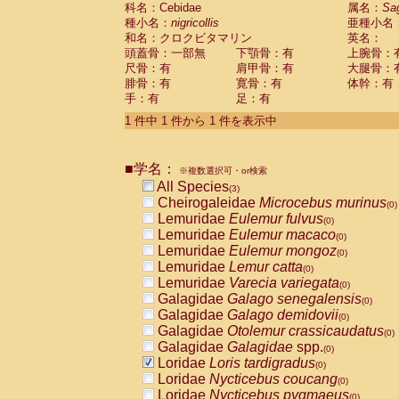
科名：Cebidae
Cebidae
Saguinus midas
属名：
Sa
(0)
種小名：
nigricollis
亜種小名
Cebidae
Saguinus mystax
(0)
和名：クロクビタマリン
英名：
Cebidae
Saguinus nigricollis
(1)
頭蓋骨：一部無
下顎骨：有
上腕骨：
Cebidae
Saguinus oedipus
(1)
尺骨：有
肩甲骨：有
大腿骨：
Cebidae
Saguinus weddelli
(0)
腓骨：有
寛骨：有
体幹：有
Cebidae
Saguinus
spp.
(0)
手：有
足：有
Cebidae
Aotus trivirgatus
(0)
Cebidae
Cebus albifrons
1 件中 1 件から 1 件を表示中
(0)
Cebidae
Cebus apella
(0)
Cebidae
Cebus capucinus
(0)
■学名：
Cebidae
Cebus nigrivittatus
※複数選択可・or検索
(0)
Cebidae
Cebus
spp.
All Species
(0)
(3)
Cebidae
Saimiri boliviensis
Cheirogaleidae
Microcebus murinus
(0)
(0)
Cebidae
Saimiri sciureus
Lemuridae
Eulemur fulvus
(0)
(0)
Atelidae
Alouatta caraya
Lemuridae
Eulemur macaco
(0)
(0)
Atelidae
Alouatta fusca
Lemuridae
Eulemur mongoz
(0)
(0)
Atelidae
Alouatta seniculus
Lemuridae
Lemur catta
(0)
(0)
Atelidae
Alouatta
spp.
Lemuridae
Varecia variegata
(0)
(0)
Atelidae
Ateles belzebuth
Galagidae
Galago senegalensis
(0)
(0)
Atelidae
Ateles geoffroyi
Galagidae
Galago demidovii
(0)
(0)
Atelidae
Ateles paniscus
Galagidae
Otolemur crassicaudatus
(0)
(0)
Atelidae
Ateles
spp.
Galagidae
Galagidae
spp.
(0)
(0)
Atelidae
Lagothrix lagothricha
Loridae
Loris tardigradus
(0)
(0)
Atelidae
Lagothrix lagothricha cana
Loridae
Nycticebus coucang
(0)
(0)
Pitheciidae
Cacajao calvus rubicundu
Loridae
Nycticebus pygmaeus
(0)