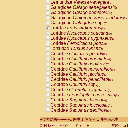
Lemuridae
Varecia variegata
(0)
Galagidae
Galago senegalensis
(0)
Galagidae
Galago demidovii
(0)
Galagidae
Otolemur crassicaudatus
(0)
Galagidae
Galagidae
spp.
(0)
Loridae
Loris tardigradus
(0)
Loridae
Nycticebus coucang
(0)
Loridae
Nycticebus pygmaeus
(0)
Loridae
Perodicticus potto
(0)
Tarsiidae
Tarsius syrichta
(0)
Cebidae
Callimico goeldii
(0)
Cebidae
Callithrix argentata
(0)
Cebidae
Callithrix geoffroyi
(0)
Cebidae
Callithrix humeralifer
(0)
Cebidae
Callithrix jacchus
(0)
Cebidae
Callithrix penicillata
(0)
Cebidae
Callithrix
spp.
(0)
Cebidae
Cebuella pygmaea
(0)
Cebidae
Leontopithecus rosalia
(0)
Cebidae
Saguinus bicolor
(0)
Cebidae
Saguinus fuscicollis
(0)
Cebidae
Saguinus geoffroyi
(0)
Cebidae
Saguinus imperator
(0)
■検索結果-----------1 件中 1 件から 1 件を表示中
Cebidae
Saguinus labiatus
(0)
Cebidae
Saguinus leucopus
剖検番号：02272
性別：F
年齢：Unk
(0)