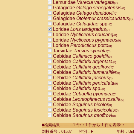
Lemuridae
Varecia variegata
(0)
Galagidae
Galago senegalensis
(0)
Galagidae
Galago demidovii
(0)
Galagidae
Otolemur crassicaudatus
(0)
Galagidae
Galagidae
spp.
(0)
Loridae
Loris tardigradus
(0)
Loridae
Nycticebus coucang
(0)
Loridae
Nycticebus pygmaeus
(0)
Loridae
Perodicticus potto
(0)
Tarsiidae
Tarsius syrichta
(0)
Cebidae
Callimico goeldii
(0)
Cebidae
Callithrix argentata
(0)
Cebidae
Callithrix geoffroyi
(0)
Cebidae
Callithrix humeralifer
(0)
Cebidae
Callithrix jacchus
(0)
Cebidae
Callithrix penicillata
(0)
Cebidae
Callithrix
spp.
(0)
Cebidae
Cebuella pygmaea
(0)
Cebidae
Leontopithecus rosalia
(0)
Cebidae
Saguinus bicolor
(0)
Cebidae
Saguinus fuscicollis
(0)
Cebidae
Saguinus geoffroyi
(0)
Cebidae
Saguinus imperator
(0)
■検索結果-----------1 件中 1 件から 1 件を表示中
Cebidae
Saguinus labiatus
(0)
Cebidae
Saguinus leucopus
剖検番号：01537
性別：F
年齢：Unk
(0)