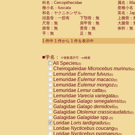
科名：Cercopithecidae
Cebidae
Saguinus midas
属名：
Ma
(0)
種小名：
fuscata
亜種小名
Cebidae
Saguinus mystax
(0)
和名：ヤクニホンザル
英名：Japa
Cebidae
Saguinus nigricollis
(1)
頭蓋骨：一部有
下顎骨：無
上腕骨：
Cebidae
Saguinus oedipus
(1)
尺骨：無
肩甲骨：無
大腿骨：
Cebidae
Saguinus weddelli
(0)
腓骨：無
寛骨：無
体幹：無
Cebidae
Saguinus
spp.
(0)
手：無
足：無
Cebidae
Aotus trivirgatus
(0)
Cebidae
Cebus albifrons
1 件中 1 件から 1 件を表示中
(0)
Cebidae
Cebus apella
(0)
Cebidae
Cebus capucinus
(0)
■学名：
Cebidae
Cebus nigrivittatus
※複数選択可・or検索
(0)
Cebidae
Cebus
spp.
All Species
(0)
(3)
Cebidae
Saimiri boliviensis
Cheirogaleidae
Microcebus murinus
(0)
(0)
Cebidae
Saimiri sciureus
Lemuridae
Eulemur fulvus
(0)
(0)
Atelidae
Alouatta caraya
Lemuridae
Eulemur macaco
(0)
(0)
Atelidae
Alouatta fusca
Lemuridae
Eulemur mongoz
(0)
(0)
Atelidae
Alouatta seniculus
Lemuridae
Lemur catta
(0)
(0)
Atelidae
Alouatta
spp.
Lemuridae
Varecia variegata
(0)
(0)
Atelidae
Ateles belzebuth
Galagidae
Galago senegalensis
(0)
(0)
Atelidae
Ateles geoffroyi
Galagidae
Galago demidovii
(0)
(0)
Atelidae
Ateles paniscus
Galagidae
Otolemur crassicaudatus
(0)
(0)
Atelidae
Ateles
spp.
Galagidae
Galagidae
spp.
(0)
(0)
Atelidae
Lagothrix lagothricha
Loridae
Loris tardigradus
(0)
(0)
Atelidae
Lagothrix lagothricha cana
Loridae
Nycticebus coucang
(0)
(0)
Pitheciidae
Cacajao calvus rubicundu
Loridae
Nycticebus pygmaeus
(0)