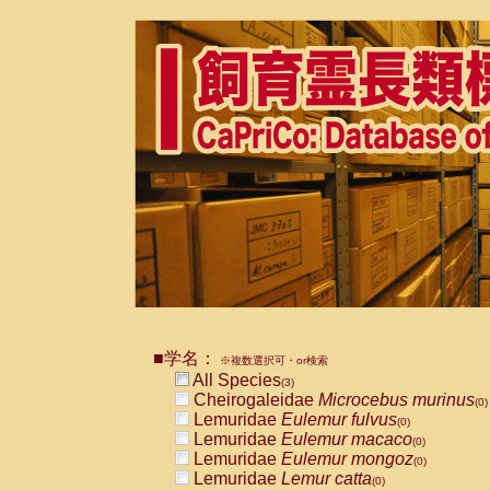
■学名：
※複数選択可・or検索
All Species
(3)
Cheirogaleidae
Microcebus murinus
(0)
Lemuridae
Eulemur fulvus
(0)
Lemuridae
Eulemur macaco
(0)
Lemuridae
Eulemur mongoz
(0)
Lemuridae
Lemur catta
(0)