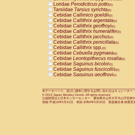
Pitheciidae
Callicebus cupreus
Loridae
Perodicticus potto
(0)
(0)
Pitheciidae
Callicebus donacophilus
Tarsiidae
Tarsius syrichta
(0
(0)
Pitheciidae
Callicebus moloch
Cebidae
Callimico goeldii
(0)
(0)
Pitheciidae
Callicebus torquatus
Cebidae
Callithrix argentata
(0)
(0)
Pitheciidae
Callicebus
spp.
Cebidae
Callithrix geoffroyi
(0)
(0)
Pitheciidae
Chiropotes satanas
Cebidae
Callithrix humeralifer
(0)
(0)
Pitheciidae
Pithecia monachus
Cebidae
Callithrix jacchus
(0)
(0)
Pitheciidae
Pithecia pithecia
Cebidae
Callithrix penicillata
(0)
(0)
Cercopithecidae
Cercocebus agilis
Cebidae
Callithrix
spp.
(0)
(0)
Cercopithecidae
Cercocebus galeritus
Cebidae
Cebuella pygmaea
(0)
Cercopithecidae
Cercocebus torquatu
Cebidae
Leontopithecus rosalia
(0)
Cercopithecidae
Cercocebus torquatus
Cebidae
Saguinus bicolor
(0)
Cercopithecidae
Cercocebus torquatu
Cebidae
Saguinus fuscicollis
(0)
Cercopithecidae
Cercocebus
hybrid
Cebidae
Saguinus geoffroyi
(0)
(0)
Cercopithecidae
Cercocebus
spp.
Cebidae
Saguinus imperator
(0)
(0)
Cercopithecidae
Lophocebus albigen
Cebidae
Saguinus labiatus
(0)
Cercopithecidae
Papio anubis
Cebidae
Saguinus leucopus
本データベース、並びに標本に関するお問い合わせはキュレーター・新宅勇太までお願い
(0)
(0)
© 2013 Japan Monkey Centre. All rights reserved.
Cercopithecidae
Papio cynocephalus
Cebidae
Saguinus midas
(
(0)
公益財団法人日本モンキーセンター 愛知県犬山市大字犬山字官林26番
Cercopithecidae
Papio hamadryas
Cebidae
Saguinus mystax
(0)
登録:平成19年5月31日 有効:令和4年5月30日 取扱責任者:綿貫宏
(0)
Cercopithecidae
Papio papio
Cebidae
Saguinus nigricollis
(0)
(1)
Cercopithecidae
Papio
spp.
Cebidae
Saguinus oedipus
(0)
(1)
Cercopithecidae
Mandrillus leucopha
Cebidae
Saguinus weddelli
(0)
Cercopithecidae
Mandrillus sphinx
Cebidae
Saguinus
spp.
(0)
(0)
Cercopithecidae
Theropithecus gelad
Cebidae
Aotus trivirgatus
(0)
Cercopithecidae
Macaca arctoides
Cebidae
Cebus albifrons
(0)
(0)