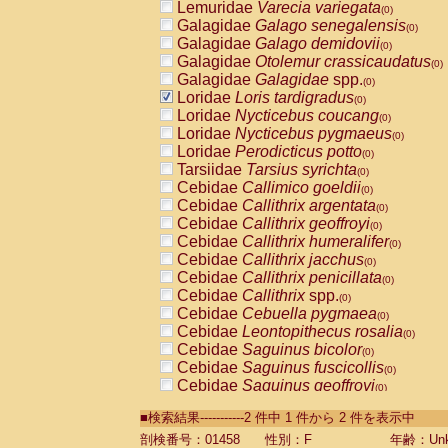
Lemuridae
Varecia variegata
(0)
Galagidae
Galago senegalensis
(0)
Galagidae
Galago demidovii
(0)
Galagidae
Otolemur crassicaudatus
(0)
Galagidae
Galagidae
spp.
(0)
Loridae
Loris tardigradus
(0)
Loridae
Nycticebus coucang
(0)
Loridae
Nycticebus pygmaeus
(0)
Loridae
Perodicticus potto
(0)
Tarsiidae
Tarsius syrichta
(0)
Cebidae
Callimico goeldii
(0)
Cebidae
Callithrix argentata
(0)
Cebidae
Callithrix geoffroyi
(0)
Cebidae
Callithrix humeralifer
(0)
Cebidae
Callithrix jacchus
(0)
Cebidae
Callithrix penicillata
(0)
Cebidae
Callithrix
spp.
(0)
Cebidae
Cebuella pygmaea
(0)
Cebidae
Leontopithecus rosalia
(0)
Cebidae
Saguinus bicolor
(0)
Cebidae
Saguinus fuscicollis
(0)
Cebidae
Saguinus geoffroyi
(0)
Cebidae
Saguinus imperator
(0)
■検索結果-----------2 件中 1 件から 2 件を表示中
Cebidae
Saguinus labiatus
(0)
Cebidae
Saguinus leucopus
剖検番号：01458
性別：F
年齢：Unk
(0)