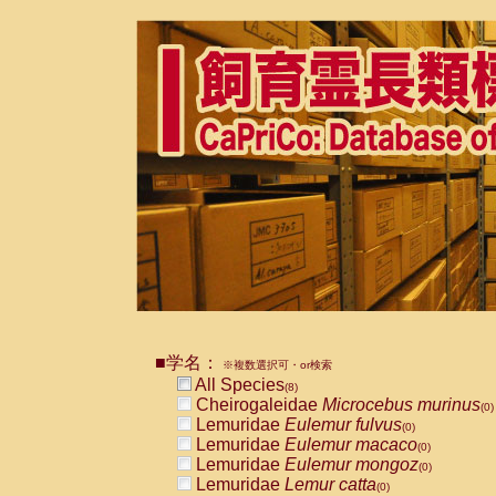
■学名：
※複数選択可・or検索
All Species
(8)
Cheirogaleidae
Microcebus murinus
(0)
Lemuridae
Eulemur fulvus
(0)
Lemuridae
Eulemur macaco
(0)
Lemuridae
Eulemur mongoz
(0)
Lemuridae
Lemur catta
(0)