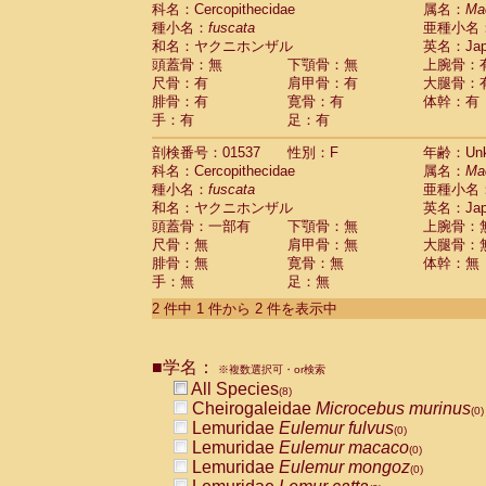
科名：Cercopithecidae
Cebidae
Saguinus midas
属名：
Ma
(0)
種小名：
fuscata
亜種小名
Cebidae
Saguinus mystax
(0)
和名：ヤクニホンザル
英名：Japa
Cebidae
Saguinus nigricollis
(1)
頭蓋骨：無
下顎骨：無
上腕骨：
Cebidae
Saguinus oedipus
(1)
尺骨：有
肩甲骨：有
大腿骨：
Cebidae
Saguinus weddelli
(0)
腓骨：有
寛骨：有
体幹：有
Cebidae
Saguinus
spp.
(0)
手：有
足：有
Cebidae
Aotus trivirgatus
(0)
Cebidae
Cebus albifrons
(0)
剖検番号：01537
性別：F
年齢：Unk
Cebidae
Cebus apella
科名：Cercopithecidae
(0)
属名：
Ma
Cebidae
Cebus capucinus
種小名：
fuscata
亜種小名
(0)
Cebidae
Cebus nigrivittatus
和名：ヤクニホンザル
英名：Japa
(0)
Cebidae
Cebus
spp.
頭蓋骨：一部有
下顎骨：無
上腕骨：
(0)
Cebidae
Saimiri boliviensis
尺骨：無
肩甲骨：無
大腿骨：
(0)
腓骨：無
Cebidae
Saimiri sciureus
寛骨：無
体幹：無
(0)
手：無
足：無
Atelidae
Alouatta caraya
(0)
Atelidae
Alouatta fusca
(0)
2 件中 1 件から 2 件を表示中
Atelidae
Alouatta seniculus
(0)
Atelidae
Alouatta
spp.
(0)
Atelidae
Ateles belzebuth
■学名：
(0)
※複数選択可・or検索
Atelidae
Ateles geoffroyi
(0)
All Species
(8)
Atelidae
Ateles paniscus
(0)
Cheirogaleidae
Microcebus murinus
(0)
Atelidae
Ateles
spp.
(0)
Lemuridae
Eulemur fulvus
(0)
Atelidae
Lagothrix lagothricha
(0)
Lemuridae
Eulemur macaco
(0)
Atelidae
Lagothrix lagothricha cana
(0)
Lemuridae
Eulemur mongoz
(0)
Pitheciidae
Cacajao calvus rubicundu