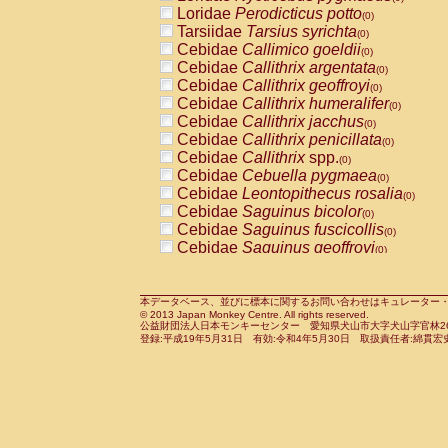
Pitheciidae
Callicebus cupreus
Loridae
Perodicticus potto
(0)
(0)
Pitheciidae
Callicebus donacophilus
Tarsiidae
Tarsius syrichta
(0
(0)
Pitheciidae
Callicebus moloch
Cebidae
Callimico goeldii
(0)
(0)
Pitheciidae
Callicebus torquatus
Cebidae
Callithrix argentata
(0)
(0)
Pitheciidae
Callicebus
spp.
Cebidae
Callithrix geoffroyi
(0)
(0)
Pitheciidae
Chiropotes satanas
Cebidae
Callithrix humeralifer
(0)
(0)
Pitheciidae
Pithecia monachus
Cebidae
Callithrix jacchus
(0)
(0)
Pitheciidae
Pithecia pithecia
Cebidae
Callithrix penicillata
(0)
(0)
Cercopithecidae
Cercocebus agilis
Cebidae
Callithrix
spp.
(0)
(0)
Cercopithecidae
Cercocebus galeritus
Cebidae
Cebuella pygmaea
(0)
Cercopithecidae
Cercocebus torquatu
Cebidae
Leontopithecus rosalia
(0)
Cercopithecidae
Cercocebus torquatus
Cebidae
Saguinus bicolor
(0)
Cercopithecidae
Cercocebus torquatu
Cebidae
Saguinus fuscicollis
(0)
Cercopithecidae
Cercocebus
hybrid
Cebidae
Saguinus geoffroyi
(0)
(0)
Cercopithecidae
Cercocebus
spp.
Cebidae
Saguinus imperator
(0)
(0)
Cercopithecidae
Lophocebus albigen
Cebidae
Saguinus labiatus
(0)
Cercopithecidae
Papio anubis
Cebidae
Saguinus leucopus
本データベース、並びに標本に関するお問い合わせはキュレーター・新宅勇太までお願い
(0)
(0)
© 2013 Japan Monkey Centre. All rights reserved.
Cercopithecidae
Papio cynocephalus
Cebidae
Saguinus midas
(
(0)
公益財団法人日本モンキーセンター 愛知県犬山市大字犬山字官林26番
Cercopithecidae
Papio hamadryas
Cebidae
Saguinus mystax
(0)
登録:平成19年5月31日 有効:令和4年5月30日 取扱責任者:綿貫宏
(0)
Cercopithecidae
Papio papio
Cebidae
Saguinus nigricollis
(0)
(0)
Cercopithecidae
Papio
spp.
Cebidae
Saguinus oedipus
(0)
(1)
Cercopithecidae
Mandrillus leucopha
Cebidae
Saguinus weddelli
(0)
Cercopithecidae
Mandrillus sphinx
Cebidae
Saguinus
spp.
(0)
(0)
Cercopithecidae
Theropithecus gelad
Cebidae
Aotus trivirgatus
(0)
Cercopithecidae
Macaca arctoides
Cebidae
Cebus albifrons
(0)
(0)