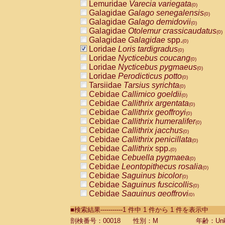
Lemuridae
Varecia variegata
(0)
Galagidae
Galago senegalensis
(0)
Galagidae
Galago demidovii
(0)
Galagidae
Otolemur crassicaudatus
(0)
Galagidae
Galagidae
spp.
(0)
Loridae
Loris tardigradus
(0)
Loridae
Nycticebus coucang
(0)
Loridae
Nycticebus pygmaeus
(0)
Loridae
Perodicticus potto
(0)
Tarsiidae
Tarsius syrichta
(0)
Cebidae
Callimico goeldii
(0)
Cebidae
Callithrix argentata
(0)
Cebidae
Callithrix geoffroyi
(0)
Cebidae
Callithrix humeralifer
(0)
Cebidae
Callithrix jacchus
(0)
Cebidae
Callithrix penicillata
(0)
Cebidae
Callithrix
spp.
(0)
Cebidae
Cebuella pygmaea
(0)
Cebidae
Leontopithecus rosalia
(0)
Cebidae
Saguinus bicolor
(0)
Cebidae
Saguinus fuscicollis
(0)
Cebidae
Saguinus geoffroyi
(0)
Cebidae
Saguinus imperator
(0)
■検索結果-----------1 件中 1 件から 1 件を表示中
Cebidae
Saguinus labiatus
(0)
Cebidae
Saguinus leucopus
剖検番号：00018
性別：M
年齢：Unk
(0)