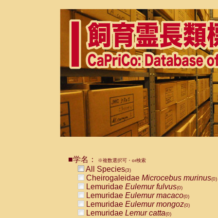
■学名：
※複数選択可・or検索
All Species
(3)
Cheirogaleidae
Microcebus murinus
(0)
Lemuridae
Eulemur fulvus
(0)
Lemuridae
Eulemur macaco
(0)
Lemuridae
Eulemur mongoz
(0)
Lemuridae
Lemur catta
(0)