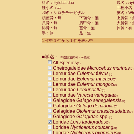
科名：Hylobatidae
Cebidae
Saguinus midas
属名：
Hy
(0)
種小名：
lar
亜種小名
Cebidae
Saguinus mystax
(0)
和名：シロテテナガザル
英名：Whit
Cebidae
Saguinus nigricollis
(0)
頭蓋骨：無
下顎骨：無
上腕骨：
Cebidae
Saguinus oedipus
(1)
尺骨：無
肩甲骨：無
大腿骨：
Cebidae
Saguinus weddelli
(0)
腓骨：無
寛骨：無
体幹：有
Cebidae
Saguinus
spp.
(0)
手：無
足：無
Cebidae
Aotus trivirgatus
(0)
Cebidae
Cebus albifrons
1 件中 1 件から 1 件を表示中
(0)
Cebidae
Cebus apella
(0)
Cebidae
Cebus capucinus
(0)
■学名：
Cebidae
Cebus nigrivittatus
※複数選択可・or検索
(0)
Cebidae
Cebus
spp.
All Species
(0)
(3)
Cebidae
Saimiri boliviensis
Cheirogaleidae
Microcebus murinus
(0)
(0)
Cebidae
Saimiri sciureus
Lemuridae
Eulemur fulvus
(0)
(0)
Atelidae
Alouatta caraya
Lemuridae
Eulemur macaco
(0)
(0)
Atelidae
Alouatta fusca
Lemuridae
Eulemur mongoz
(0)
(0)
Atelidae
Alouatta seniculus
Lemuridae
Lemur catta
(0)
(0)
Atelidae
Alouatta
spp.
Lemuridae
Varecia variegata
(0)
(0)
Atelidae
Ateles belzebuth
Galagidae
Galago senegalensis
(0)
(0)
Atelidae
Ateles geoffroyi
Galagidae
Galago demidovii
(0)
(0)
Atelidae
Ateles paniscus
Galagidae
Otolemur crassicaudatus
(0)
(0)
Atelidae
Ateles
spp.
Galagidae
Galagidae
spp.
(0)
(0)
Atelidae
Lagothrix lagothricha
Loridae
Loris tardigradus
(0)
(0)
Atelidae
Lagothrix lagothricha cana
Loridae
Nycticebus coucang
(0)
(0)
Pitheciidae
Cacajao calvus rubicundu
Loridae
Nycticebus pygmaeus
(0)