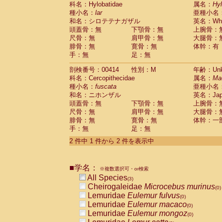
科名：Hylobatidae
Cebidae
Saguinus midas
属名：
Hy
(0)
種小名：
lar
亜種小名
Cebidae
Saguinus mystax
(0)
和名：シロテテナガザル
英名：Whit
Cebidae
Saguinus nigricollis
(0)
頭蓋骨：無
下顎骨：無
上腕骨：
Cebidae
Saguinus oedipus
(1)
尺骨：無
肩甲骨：無
大腿骨：
Cebidae
Saguinus weddelli
(0)
腓骨：無
寛骨：無
体幹：有
Cebidae
Saguinus
spp.
(0)
手：無
足：無
Cebidae
Aotus trivirgatus
(0)
Cebidae
Cebus albifrons
(0)
剖検番号：00414
性別：M
年齢：Unk
Cebidae
Cebus apella
科名：Cercopithecidae
(0)
属名：
Ma
Cebidae
Cebus capucinus
種小名：
fuscata
亜種小名
(0)
Cebidae
Cebus nigrivittatus
和名：ニホンザル
英名：Japa
(0)
Cebidae
Cebus
spp.
頭蓋骨：無
下顎骨：無
上腕骨：
(0)
Cebidae
Saimiri boliviensis
尺骨：無
肩甲骨：無
大腿骨：
(0)
腓骨：無
Cebidae
Saimiri sciureus
寛骨：無
体幹：一
(0)
手：無
足：無
Atelidae
Alouatta caraya
(0)
Atelidae
Alouatta fusca
(0)
2 件中 1 件から 2 件を表示中
Atelidae
Alouatta seniculus
(0)
Atelidae
Alouatta
spp.
(0)
Atelidae
Ateles belzebuth
■学名：
(0)
※複数選択可・or検索
Atelidae
Ateles geoffroyi
(0)
All Species
(3)
Atelidae
Ateles paniscus
(0)
Cheirogaleidae
Microcebus murinus
(0)
Atelidae
Ateles
spp.
(0)
Lemuridae
Eulemur fulvus
(0)
Atelidae
Lagothrix lagothricha
(0)
Lemuridae
Eulemur macaco
(0)
Atelidae
Lagothrix lagothricha cana
(0)
Lemuridae
Eulemur mongoz
(0)
Pitheciidae
Cacajao calvus rubicundu