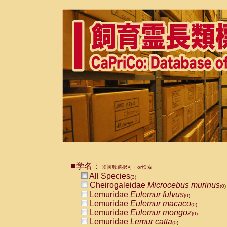
■学名：
※複数選択可・or検索
All Species
(3)
Cheirogaleidae
Microcebus murinus
(0)
Lemuridae
Eulemur fulvus
(0)
Lemuridae
Eulemur macaco
(0)
Lemuridae
Eulemur mongoz
(0)
Lemuridae
Lemur catta
(0)