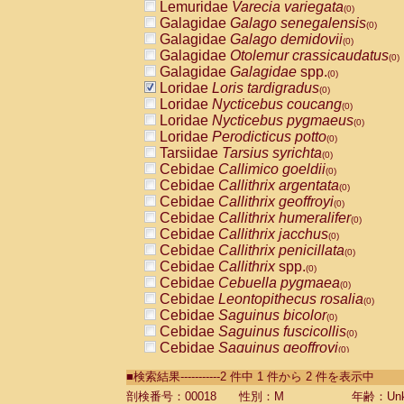
Lemuridae
Varecia variegata
(0)
Galagidae
Galago senegalensis
(0)
Galagidae
Galago demidovii
(0)
Galagidae
Otolemur crassicaudatus
(0)
Galagidae
Galagidae
spp.
(0)
Loridae
Loris tardigradus
(0)
Loridae
Nycticebus coucang
(0)
Loridae
Nycticebus pygmaeus
(0)
Loridae
Perodicticus potto
(0)
Tarsiidae
Tarsius syrichta
(0)
Cebidae
Callimico goeldii
(0)
Cebidae
Callithrix argentata
(0)
Cebidae
Callithrix geoffroyi
(0)
Cebidae
Callithrix humeralifer
(0)
Cebidae
Callithrix jacchus
(0)
Cebidae
Callithrix penicillata
(0)
Cebidae
Callithrix
spp.
(0)
Cebidae
Cebuella pygmaea
(0)
Cebidae
Leontopithecus rosalia
(0)
Cebidae
Saguinus bicolor
(0)
Cebidae
Saguinus fuscicollis
(0)
Cebidae
Saguinus geoffroyi
(0)
Cebidae
Saguinus imperator
(0)
■検索結果-----------2 件中 1 件から 2 件を表示中
Cebidae
Saguinus labiatus
(0)
Cebidae
Saguinus leucopus
剖検番号：00018
性別：M
年齢：Unk
(0)