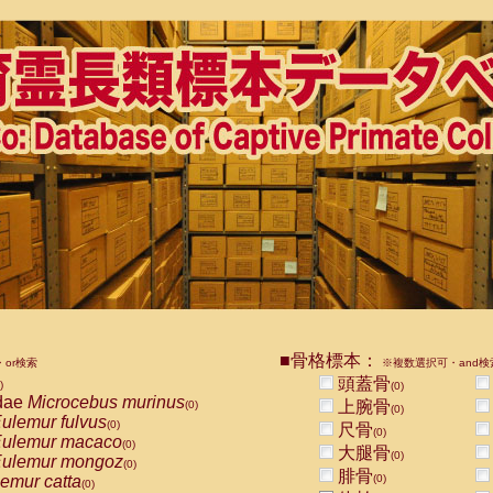
■骨格標本：
or検索
※複数選択可・and検
頭蓋骨
)
(0)
dae
Microcebus murinus
上腕骨
(0)
(0)
ulemur fulvus
(0)
尺骨
(0)
ulemur macaco
(0)
大腿骨
(0)
ulemur mongoz
(0)
腓骨
emur catta
(0)
(0)