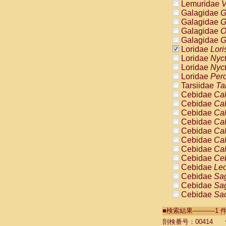
Lemuridae
V
Galagidae
G
Galagidae
G
Galagidae
O
Galagidae
G
Loridae
Lori
Loridae
Nyc
Loridae
Nyc
Loridae
Pero
Tarsiidae
Ta
Cebidae
Cal
Cebidae
Cal
Cebidae
Cal
Cebidae
Cal
Cebidae
Cal
Cebidae
Cal
Cebidae
Cal
Cebidae
Ce
Cebidae
Leo
Cebidae
Sag
Cebidae
Sag
Cebidae
Sag
Cebidae
Sag
■検索結果----------
Cebidae
Sag
Cebidae
Sa
剖検番号：00414