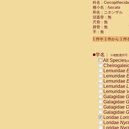
科名：Cercopithecida
Cebidae
Sa
種小名：
fuscata
Cebidae
Sa
和名：ニホンザル
Cebidae
Sag
頭蓋骨：無
Cebidae
Sa
尺骨：無
Cebidae
Sag
腓骨：無
Cebidae
Sa
手：無
Cebidae
Aot
Cebidae
Ceb
1 件中 1 件から 1 
Cebidae
Ceb
Cebidae
Ce
■学名：
Cebidae
Ceb
※複数選択可・
Cebidae
Ce
All Species
(3
Cebidae
Sai
Cheirogalei
Cebidae
Sai
Lemuridae
E
Atelidae
Alo
Lemuridae
E
Atelidae
Alo
Lemuridae
E
Atelidae
Alo
Lemuridae
L
Atelidae
Alo
Lemuridae
V
Atelidae
Ate
Galagidae
G
Atelidae
Ate
Galagidae
G
Atelidae
Ate
Galagidae
O
Atelidae
Ate
Galagidae
G
Atelidae
Lag
Loridae
Lori
Atelidae
Lag
Loridae
Nyc
Pitheciidae
Loridae
Nyc