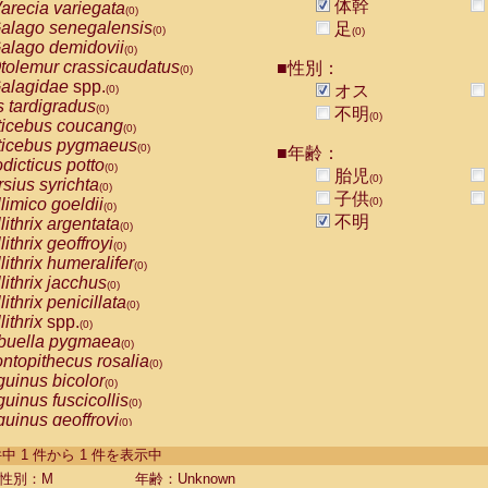
体幹
arecia variegata
(0)
alago senegalensis
足
(0)
(0)
alago demidovii
(0)
tolemur crassicaudatus
■性別：
(0)
alagidae
spp.
オス
(0)
s tardigradus
(0)
不明
(0)
ticebus coucang
(0)
ticebus pygmaeus
(0)
■年齢：
dicticus potto
(0)
胎児
(0)
rsius syrichta
(0)
子供
limico goeldii
(0)
(0)
不明
lithrix argentata
(0)
lithrix geoffroyi
(0)
lithrix humeralifer
(0)
lithrix jacchus
(0)
lithrix penicillata
(0)
lithrix
spp.
(0)
buella pygmaea
(0)
ntopithecus rosalia
(0)
uinus bicolor
(0)
uinus fuscicollis
(0)
uinus geoffroyi
(0)
uinus imperator
(0)
-1 件中 1 件から 1 件を表示中
uinus labiatus
(0)
guinus leucopus
性別：M
年齢：Unknown
(0)