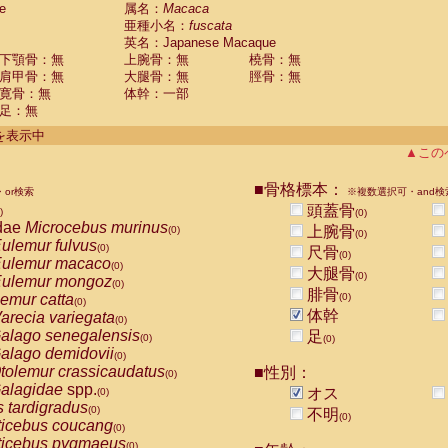
e
guinus midas
属名：
Macaca
(0)
亜種小名：
fuscata
guinus mystax
(0)
英名：Japanese Macaque
uinus nigricollis
(0)
下顎骨：無
上腕骨：無
橈骨：無
guinus oedipus
(1)
肩甲骨：無
大腿骨：無
脛骨：無
uinus weddelli
(0)
寛骨：無
体幹：一部
guinus
spp.
(0)
足：無
us trivirgatus
(0)
us albifrons
件を表示中
(0)
us apella
▲この
(0)
bus capucinus
(0)
us nigrivittatus
■骨格標本：
or検索
(0)
※複数選択可・and検
bus
spp.
頭蓋骨
(0)
)
(0)
miri boliviensis
dae
Microcebus murinus
(0)
上腕骨
(0)
(0)
miri sciureus
ulemur fulvus
(0)
(0)
尺骨
(0)
uatta caraya
ulemur macaco
(0)
(0)
大腿骨
(0)
uatta fusca
ulemur mongoz
(0)
(0)
腓骨
uatta seniculus
emur catta
(0)
(0)
(0)
uatta
spp.
体幹
arecia variegata
(0)
(0)
les belzebuth
alago senegalensis
足
(0)
(0)
(0)
les geoffroyi
alago demidovii
(0)
(0)
les paniscus
tolemur crassicaudatus
■性別：
(0)
(0)
les
spp.
alagidae
spp.
(0)
オス
(0)
othrix lagothricha
s tardigradus
(0)
(0)
不明
(0)
othrix lagothricha cana
ticebus coucang
(0)
(0)
Cacajao calvus rubicundus
ticebus pygmaeus
(0)
(0)