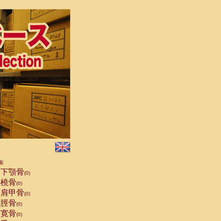
索
下顎骨
(0)
橈骨
(0)
肩甲骨
(0)
脛骨
(0)
寛骨
(0)