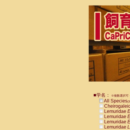
■学名：
※複数選択可・
All Species
(3
Cheirogalei
Lemuridae
E
Lemuridae
E
Lemuridae
E
Lemuridae
L