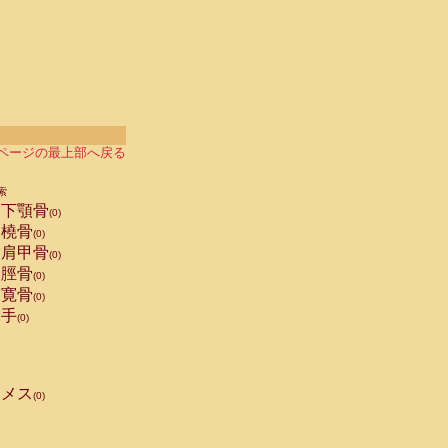
ページの最上部へ戻る
索
下顎骨
(0)
橈骨
(0)
肩甲骨
(0)
脛骨
(0)
寛骨
(0)
手
(0)
メス
(0)