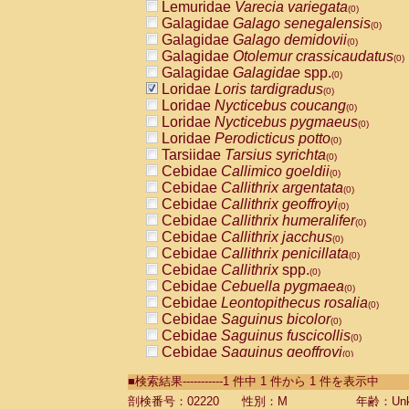
Lemuridae
Varecia variegata
(0)
Galagidae
Galago senegalensis
(0)
Galagidae
Galago demidovii
(0)
Galagidae
Otolemur crassicaudatus
(0)
Galagidae
Galagidae
spp.
(0)
Loridae
Loris tardigradus
(0)
Loridae
Nycticebus coucang
(0)
Loridae
Nycticebus pygmaeus
(0)
Loridae
Perodicticus potto
(0)
Tarsiidae
Tarsius syrichta
(0)
Cebidae
Callimico goeldii
(0)
Cebidae
Callithrix argentata
(0)
Cebidae
Callithrix geoffroyi
(0)
Cebidae
Callithrix humeralifer
(0)
Cebidae
Callithrix jacchus
(0)
Cebidae
Callithrix penicillata
(0)
Cebidae
Callithrix
spp.
(0)
Cebidae
Cebuella pygmaea
(0)
Cebidae
Leontopithecus rosalia
(0)
Cebidae
Saguinus bicolor
(0)
Cebidae
Saguinus fuscicollis
(0)
Cebidae
Saguinus geoffroyi
(0)
Cebidae
Saguinus imperator
(0)
■検索結果-----------1 件中 1 件から 1 件を表示中
Cebidae
Saguinus labiatus
(0)
Cebidae
Saguinus leucopus
剖検番号：02220
性別：M
年齢：Unk
(0)