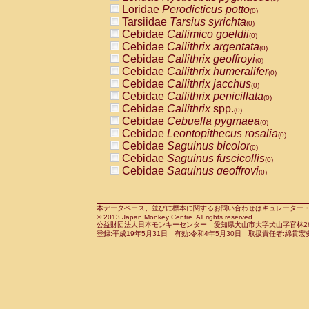
Pitheciidae
Callicebus cupreus
Loridae
Perodicticus potto
(0)
(0)
Pitheciidae
Callicebus donacophilus
Tarsiidae
Tarsius syrichta
(0
(0)
Pitheciidae
Callicebus moloch
Cebidae
Callimico goeldii
(0)
(0)
Pitheciidae
Callicebus torquatus
Cebidae
Callithrix argentata
(0)
(0)
Pitheciidae
Callicebus
spp.
Cebidae
Callithrix geoffroyi
(0)
(0)
Pitheciidae
Chiropotes satanas
Cebidae
Callithrix humeralifer
(0)
(0)
Pitheciidae
Pithecia monachus
Cebidae
Callithrix jacchus
(0)
(0)
Pitheciidae
Pithecia pithecia
Cebidae
Callithrix penicillata
(0)
(0)
Cercopithecidae
Cercocebus agilis
Cebidae
Callithrix
spp.
(0)
(0)
Cercopithecidae
Cercocebus galeritus
Cebidae
Cebuella pygmaea
(0)
Cercopithecidae
Cercocebus torquatu
Cebidae
Leontopithecus rosalia
(0)
Cercopithecidae
Cercocebus torquatus
Cebidae
Saguinus bicolor
(0)
Cercopithecidae
Cercocebus torquatu
Cebidae
Saguinus fuscicollis
(0)
Cercopithecidae
Cercocebus
hybrid
Cebidae
Saguinus geoffroyi
(0)
(0)
Cercopithecidae
Cercocebus
spp.
Cebidae
Saguinus imperator
(0)
(0)
Cercopithecidae
Lophocebus albigen
Cebidae
Saguinus labiatus
(0)
Cercopithecidae
Papio anubis
Cebidae
Saguinus leucopus
本データベース、並びに標本に関するお問い合わせはキュレーター・新宅勇太までお願い
(0)
(0)
© 2013 Japan Monkey Centre. All rights reserved.
Cercopithecidae
Papio cynocephalus
Cebidae
Saguinus midas
(
(0)
公益財団法人日本モンキーセンター 愛知県犬山市大字犬山字官林26番
Cercopithecidae
Papio hamadryas
Cebidae
Saguinus mystax
(0)
登録:平成19年5月31日 有効:令和4年5月30日 取扱責任者:綿貫宏
(0)
Cercopithecidae
Papio papio
Cebidae
Saguinus nigricollis
(0)
(0)
Cercopithecidae
Papio
spp.
Cebidae
Saguinus oedipus
(0)
(1)
Cercopithecidae
Mandrillus leucopha
Cebidae
Saguinus weddelli
(0)
Cercopithecidae
Mandrillus sphinx
Cebidae
Saguinus
spp.
(0)
(0)
Cercopithecidae
Theropithecus gelad
Cebidae
Aotus trivirgatus
(0)
Cercopithecidae
Macaca arctoides
Cebidae
Cebus albifrons
(0)
(0)