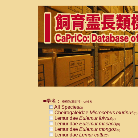
■学名：
※複数選択可・or検索
All Species
(3)
Cheirogaleidae
Microcebus murinus
(0)
Lemuridae
Eulemur fulvus
(0)
Lemuridae
Eulemur macaco
(0)
Lemuridae
Eulemur mongoz
(0)
Lemuridae
Lemur catta
(0)