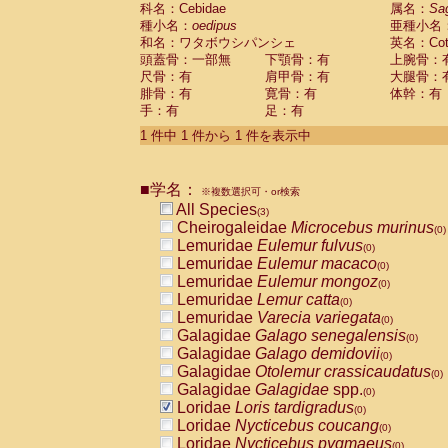
科名：Cebidae
Cebidae
Saguinus midas
属名：
Sa
(0)
種小名：
oedipus
亜種小名
Cebidae
Saguinus mystax
(0)
和名：ワタボウシパンシェ
英名：Cotto
Cebidae
Saguinus nigricollis
(0)
頭蓋骨：一部無
下顎骨：有
上腕骨：
Cebidae
Saguinus oedipus
(1)
尺骨：有
肩甲骨：有
大腿骨：
Cebidae
Saguinus weddelli
(0)
腓骨：有
寛骨：有
体幹：有
Cebidae
Saguinus
spp.
(0)
手：有
足：有
Cebidae
Aotus trivirgatus
(0)
Cebidae
Cebus albifrons
1 件中 1 件から 1 件を表示中
(0)
Cebidae
Cebus apella
(0)
Cebidae
Cebus capucinus
(0)
■学名：
Cebidae
Cebus nigrivittatus
※複数選択可・or検索
(0)
Cebidae
Cebus
spp.
All Species
(0)
(3)
Cebidae
Saimiri boliviensis
Cheirogaleidae
Microcebus murinus
(0)
(0)
Cebidae
Saimiri sciureus
Lemuridae
Eulemur fulvus
(0)
(0)
Atelidae
Alouatta caraya
Lemuridae
Eulemur macaco
(0)
(0)
Atelidae
Alouatta fusca
Lemuridae
Eulemur mongoz
(0)
(0)
Atelidae
Alouatta seniculus
Lemuridae
Lemur catta
(0)
(0)
Atelidae
Alouatta
spp.
Lemuridae
Varecia variegata
(0)
(0)
Atelidae
Ateles belzebuth
Galagidae
Galago senegalensis
(0)
(0)
Atelidae
Ateles geoffroyi
Galagidae
Galago demidovii
(0)
(0)
Atelidae
Ateles paniscus
Galagidae
Otolemur crassicaudatus
(0)
(0)
Atelidae
Ateles
spp.
Galagidae
Galagidae
spp.
(0)
(0)
Atelidae
Lagothrix lagothricha
Loridae
Loris tardigradus
(0)
(0)
Atelidae
Lagothrix lagothricha cana
Loridae
Nycticebus coucang
(0)
(0)
Pitheciidae
Cacajao calvus rubicundu
Loridae
Nycticebus pygmaeus
(0)