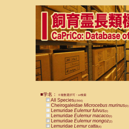
■学名：
※複数選択可・or検索
All Species
(1564)
Cheirogaleidae
Microcebus murinus
(0)
Lemuridae
Eulemur fulvus
(0)
Lemuridae
Eulemur macaco
(0)
Lemuridae
Eulemur mongoz
(2)
Lemuridae
Lemur catta
(4)