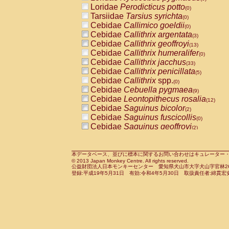
Pitheciidae
Callicebus cupreus
Loridae
Perodicticus potto
(2)
(0)
Pitheciidae
Callicebus donacophilus
Tarsiidae
Tarsius syrichta
(0
(0)
Pitheciidae
Callicebus moloch
Cebidae
Callimico goeldii
(0)
(0)
Pitheciidae
Callicebus torquatus
Cebidae
Callithrix argentata
(0)
(3)
Pitheciidae
Callicebus
spp.
Cebidae
Callithrix geoffroyi
(0)
(13)
Pitheciidae
Chiropotes satanas
Cebidae
Callithrix humeralifer
(2)
(0)
Pitheciidae
Pithecia monachus
Cebidae
Callithrix jacchus
(3)
(33)
Pitheciidae
Pithecia pithecia
Cebidae
Callithrix penicillata
(0)
(5)
Cercopithecidae
Cercocebus agilis
Cebidae
Callithrix
spp.
(0)
(0)
Cercopithecidae
Cercocebus galeritus
Cebidae
Cebuella pygmaea
(9)
Cercopithecidae
Cercocebus torquatu
Cebidae
Leontopithecus rosalia
(12)
Cercopithecidae
Cercocebus torquatus
Cebidae
Saguinus bicolor
(2)
Cercopithecidae
Cercocebus torquatu
Cebidae
Saguinus fuscicollis
(0)
Cercopithecidae
Cercocebus
hybrid
Cebidae
Saguinus geoffroyi
(2)
(2)
Cercopithecidae
Cercocebus
spp.
Cebidae
Saguinus imperator
(0)
(0)
Cercopithecidae
Lophocebus albigen
Cebidae
Saguinus labiatus
(0)
Cercopithecidae
Papio anubis
Cebidae
Saguinus leucopus
本データベース、並びに標本に関するお問い合わせはキュレーター・新宅勇太までお願い
(2)
(8)
© 2013 Japan Monkey Centre. All rights reserved.
Cercopithecidae
Papio cynocephalus
Cebidae
Saguinus midas
(
(0)
公益財団法人日本モンキーセンター 愛知県犬山市大字犬山字官林26番
Cercopithecidae
Papio hamadryas
Cebidae
Saguinus mystax
(1)
登録:平成19年5月31日 有効:令和4年5月30日 取扱責任者:綿貫宏
(4)
Cercopithecidae
Papio papio
Cebidae
Saguinus nigricollis
(0)
(37)
Cercopithecidae
Papio
spp.
Cebidae
Saguinus oedipus
(0)
(33)
Cercopithecidae
Mandrillus leucopha
Cebidae
Saguinus weddelli
(0)
Cercopithecidae
Mandrillus sphinx
Cebidae
Saguinus
spp.
(2)
(1)
Cercopithecidae
Theropithecus gelad
Cebidae
Aotus trivirgatus
(6)
Cercopithecidae
Macaca arctoides
Cebidae
Cebus albifrons
(4)
(3)