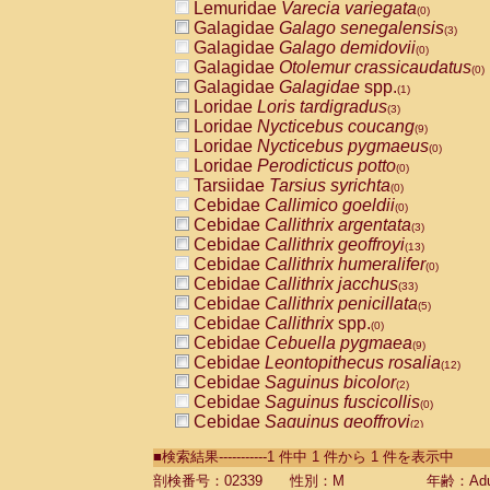
Lemuridae
Varecia variegata
(0)
Galagidae
Galago senegalensis
(3)
Galagidae
Galago demidovii
(0)
Galagidae
Otolemur crassicaudatus
(0)
Galagidae
Galagidae
spp.
(1)
Loridae
Loris tardigradus
(3)
Loridae
Nycticebus coucang
(9)
Loridae
Nycticebus pygmaeus
(0)
Loridae
Perodicticus potto
(0)
Tarsiidae
Tarsius syrichta
(0)
Cebidae
Callimico goeldii
(0)
Cebidae
Callithrix argentata
(3)
Cebidae
Callithrix geoffroyi
(13)
Cebidae
Callithrix humeralifer
(0)
Cebidae
Callithrix jacchus
(33)
Cebidae
Callithrix penicillata
(5)
Cebidae
Callithrix
spp.
(0)
Cebidae
Cebuella pygmaea
(9)
Cebidae
Leontopithecus rosalia
(12)
Cebidae
Saguinus bicolor
(2)
Cebidae
Saguinus fuscicollis
(0)
Cebidae
Saguinus geoffroyi
(2)
Cebidae
Saguinus imperator
(0)
■検索結果-----------1 件中 1 件から 1 件を表示中
Cebidae
Saguinus labiatus
(0)
Cebidae
Saguinus leucopus
剖検番号：02339
性別：M
年齢：Adu
(8)