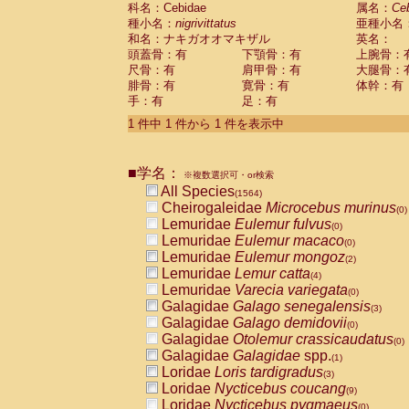
科名：Cebidae
Cebidae
Saguinus midas
属名：
Ce
(0)
種小名：
nigrivittatus
亜種小名
Cebidae
Saguinus mystax
(4)
和名：ナキガオオマキザル
英名：
Cebidae
Saguinus nigricollis
(37)
頭蓋骨：有
下顎骨：有
上腕骨：
Cebidae
Saguinus oedipus
(33)
尺骨：有
肩甲骨：有
大腿骨：
Cebidae
Saguinus weddelli
(0)
腓骨：有
寛骨：有
体幹：有
Cebidae
Saguinus
spp.
(1)
手：有
足：有
Cebidae
Aotus trivirgatus
(6)
Cebidae
Cebus albifrons
1 件中 1 件から 1 件を表示中
(3)
Cebidae
Cebus apella
(10)
Cebidae
Cebus capucinus
(1)
■学名：
Cebidae
Cebus nigrivittatus
※複数選択可・or検索
(1)
Cebidae
Cebus
spp.
All Species
(0)
(1564)
Cebidae
Saimiri boliviensis
Cheirogaleidae
Microcebus murinus
(0)
(0)
Cebidae
Saimiri sciureus
Lemuridae
Eulemur fulvus
(24)
(0)
Atelidae
Alouatta caraya
Lemuridae
Eulemur macaco
(0)
(0)
Atelidae
Alouatta fusca
Lemuridae
Eulemur mongoz
(1)
(2)
Atelidae
Alouatta seniculus
Lemuridae
Lemur catta
(1)
(4)
Atelidae
Alouatta
spp.
Lemuridae
Varecia variegata
(1)
(0)
Atelidae
Ateles belzebuth
Galagidae
Galago senegalensis
(1)
(3)
Atelidae
Ateles geoffroyi
Galagidae
Galago demidovii
(5)
(0)
Atelidae
Ateles paniscus
Galagidae
Otolemur crassicaudatus
(10)
(0)
Atelidae
Ateles
spp.
Galagidae
Galagidae
spp.
(0)
(1)
Atelidae
Lagothrix lagothricha
Loridae
Loris tardigradus
(9)
(3)
Atelidae
Lagothrix lagothricha cana
Loridae
Nycticebus coucang
(0)
(9)
Pitheciidae
Cacajao calvus rubicundu
Loridae
Nycticebus pygmaeus
(0)