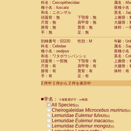
科名：Cercopithecidae
Cebidae
Saguinus midas
属名：
Ma
(0)
種小名：
fuscata
亜種小名
Cebidae
Saguinus mystax
(0)
和名：ニホンザル
英名：Japa
Cebidae
Saguinus nigricollis
(0)
頭蓋骨：無
下顎骨：無
上腕骨：
Cebidae
Saguinus oedipus
(1)
尺骨：無
肩甲骨：無
大腿骨：
Cebidae
Saguinus weddelli
(0)
腓骨：無
寛骨：無
体幹：一
Cebidae
Saguinus
spp.
(0)
手：無
足：無
Cebidae
Aotus trivirgatus
(0)
Cebidae
Cebus albifrons
(0)
剖検番号：02220
性別：M
年齢：Unk
Cebidae
Cebus apella
科名：Cebidae
(0)
属名：
Sa
Cebidae
Cebus capucinus
種小名：
oedipus
亜種小名
(0)
Cebidae
Cebus nigrivittatus
和名：ワタボウシパンシェ
英名：Cotto
(0)
Cebidae
Cebus
spp.
頭蓋骨：一部無
下顎骨：有
上腕骨：
(0)
Cebidae
Saimiri boliviensis
尺骨：有
肩甲骨：有
大腿骨：
(0)
腓骨：有
Cebidae
Saimiri sciureus
寛骨：有
体幹：有
(0)
手：有
足：有
Atelidae
Alouatta caraya
(0)
Atelidae
Alouatta fusca
(0)
2 件中 1 件から 2 件を表示中
Atelidae
Alouatta seniculus
(0)
Atelidae
Alouatta
spp.
(0)
Atelidae
Ateles belzebuth
■学名：
(0)
※複数選択可・or検索
Atelidae
Ateles geoffroyi
(0)
All Species
(3)
Atelidae
Ateles paniscus
(0)
Cheirogaleidae
Microcebus murinus
(0)
Atelidae
Ateles
spp.
(0)
Lemuridae
Eulemur fulvus
(0)
Atelidae
Lagothrix lagothricha
(0)
Lemuridae
Eulemur macaco
(0)
Atelidae
Lagothrix lagothricha cana
(0)
Lemuridae
Eulemur mongoz
(0)
Pitheciidae
Cacajao calvus rubicundu