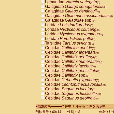
Lemuridae
Varecia variegata
(0)
Galagidae
Galago senegalensis
(0)
Galagidae
Galago demidovii
(0)
Galagidae
Otolemur crassicaudatus
(0)
Galagidae
Galagidae
spp.
(0)
Loridae
Loris tardigradus
(0)
Loridae
Nycticebus coucang
(0)
Loridae
Nycticebus pygmaeus
(0)
Loridae
Perodicticus potto
(0)
Tarsiidae
Tarsius syrichta
(0)
Cebidae
Callimico goeldii
(0)
Cebidae
Callithrix argentata
(0)
Cebidae
Callithrix geoffroyi
(0)
Cebidae
Callithrix humeralifer
(0)
Cebidae
Callithrix jacchus
(0)
Cebidae
Callithrix penicillata
(0)
Cebidae
Callithrix
spp.
(0)
Cebidae
Cebuella pygmaea
(0)
Cebidae
Leontopithecus rosalia
(0)
Cebidae
Saguinus bicolor
(0)
Cebidae
Saguinus fuscicollis
(0)
Cebidae
Saguinus geoffroyi
(0)
Cebidae
Saguinus imperator
(0)
■検索結果-----------2 件中 1 件から 2 件を表示中
Cebidae
Saguinus labiatus
(0)
Cebidae
Saguinus leucopus
剖検番号：00414
性別：M
年齢：Unk
(0)