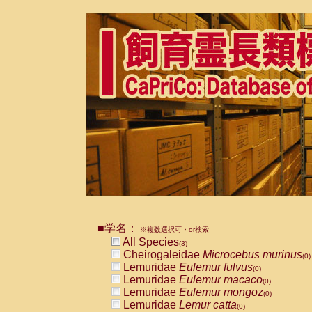
■学名：
※複数選択可・or検索
All Species
(3)
Cheirogaleidae
Microcebus murinus
(0)
Lemuridae
Eulemur fulvus
(0)
Lemuridae
Eulemur macaco
(0)
Lemuridae
Eulemur mongoz
(0)
Lemuridae
Lemur catta
(0)