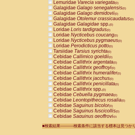
Lemuridae
Varecia variegata
(0)
Galagidae
Galago senegalensis
(0)
Galagidae
Galago demidovii
(0)
Galagidae
Otolemur crassicaudatus
(0)
Galagidae
Galagidae
spp.
(0)
Loridae
Loris tardigradus
(0)
Loridae
Nycticebus coucang
(0)
Loridae
Nycticebus pygmaeus
(0)
Loridae
Perodicticus potto
(0)
Tarsiidae
Tarsius syrichta
(0)
Cebidae
Callimico goeldii
(0)
Cebidae
Callithrix argentata
(0)
Cebidae
Callithrix geoffroyi
(0)
Cebidae
Callithrix humeralifer
(0)
Cebidae
Callithrix jacchus
(0)
Cebidae
Callithrix penicillata
(0)
Cebidae
Callithrix
spp.
(0)
Cebidae
Cebuella pygmaea
(0)
Cebidae
Leontopithecus rosalia
(0)
Cebidae
Saguinus bicolor
(0)
Cebidae
Saguinus fuscicollis
(0)
Cebidae
Saguinus geoffroyi
(0)
Cebidae
Saguinus imperator
(0)
■検索結果-----------検索条件に該当する標本は見
Cebidae
Saguinus labiatus
(0)
Cebidae
Saguinus leucopus
(0)