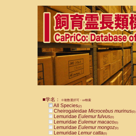
■学名：
※複数選択可・or検索
All Species
(2)
Cheirogaleidae
Microcebus murinus
(0)
Lemuridae
Eulemur fulvus
(0)
Lemuridae
Eulemur macaco
(0)
Lemuridae
Eulemur mongoz
(0)
Lemuridae
Lemur catta
(0)