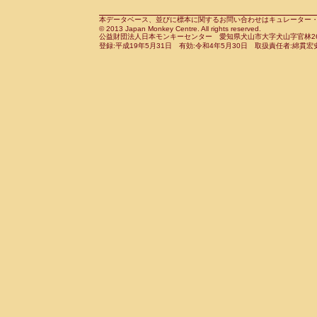
Cebidae
Saguinus midas
(0)
Cebidae
Saguinus mystax
本データベース、並びに標本に関するお問い合わせはキュレーター・新宅勇太までお願い
(0)
© 2013 Japan Monkey Centre. All rights reserved.
Cebidae
Saguinus nigricollis
(1)
公益財団法人日本モンキーセンター 愛知県犬山市大字犬山字官林26番
Cebidae
Saguinus oedipus
登録:平成19年5月31日 有効:令和4年5月30日 取扱責任者:綿貫宏
(1)
Cebidae
Saguinus weddelli
(0)
Cebidae
Saguinus
spp.
(0)
Cebidae
Aotus trivirgatus
(0)
Cebidae
Cebus albifrons
(0)
Cebidae
Cebus apella
(0)
Cebidae
Cebus capucinus
(0)
Cebidae
Cebus nigrivittatus
(0)
Cebidae
Cebus
spp.
(0)
Cebidae
Saimiri boliviensis
(0)
Cebidae
Saimiri sciureus
(0)
Atelidae
Alouatta caraya
(0)
Atelidae
Alouatta fusca
(0)
Atelidae
Alouatta seniculus
(0)
Atelidae
Alouatta
spp.
(0)
Atelidae
Ateles belzebuth
(0)
Atelidae
Ateles geoffroyi
(0)
Atelidae
Ateles paniscus
(0)
Atelidae
Ateles
spp.
(0)
Atelidae
Lagothrix lagothricha
(0)
Atelidae
Lagothrix lagothricha cana
(0)
Pitheciidae
Cacajao calvus rubicundu