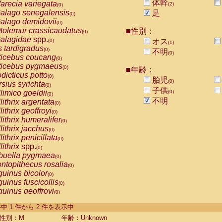
体幹
arecia variegata
(2)
(0)
alago senegalensis
足
(0)
alago demidovii
(0)
tolemur crassicaudatus
■性別：
(0)
alagidae
spp.
オス
(0)
(1)
s tardigradus
(0)
不明
(0)
ticebus coucang
(0)
ticebus pygmaeus
(0)
■年齢：
dicticus potto
(0)
胎児
(0)
rsius syrichta
(0)
子供
limico goeldii
(0)
(0)
不明
lithrix argentata
(0)
lithrix geoffroyi
(0)
lithrix humeralifer
(0)
lithrix jacchus
(0)
lithrix penicillata
(0)
lithrix
spp.
(0)
buella pygmaea
(0)
ntopithecus rosalia
(0)
uinus bicolor
(0)
uinus fuscicollis
(0)
uinus geoffroyi
(0)
uinus imperator
(0)
-2 件中 1 件から 2 件を表示中
uinus labiatus
(0)
guinus leucopus
性別：M
年齢：Unknown
(0)