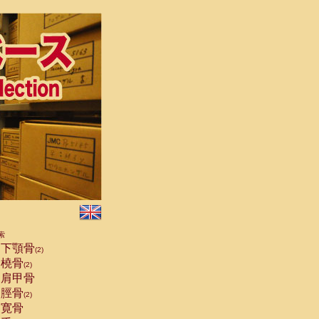
索
下顎骨
(2)
橈骨
(2)
肩甲骨
脛骨
(2)
寛骨