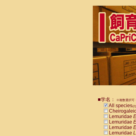
■学名：
※複数選択可・
All species
(2)
Cheirogalei
Lemuridae
E
Lemuridae
E
Lemuridae
E
Lemuridae
L