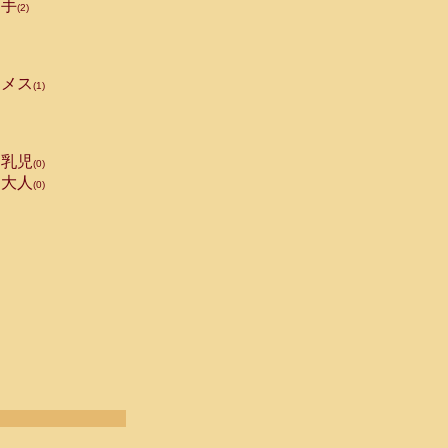
手
(2)
メス
(1)
乳児
(0)
大人
(0)