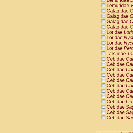
Lemuridae
L
Pitheciidae
Lemuridae
V
Pitheciidae
Galagidae
G
Pitheciidae
Galagidae
G
Pitheciidae
Galagidae
O
Pitheciidae
Galagidae
G
Pitheciidae
Loridae
Lori
Pitheciidae
Loridae
Nyc
Pitheciidae
Loridae
Nyc
Cercopithec
Loridae
Pero
Cercopithec
Tarsiidae
Ta
Cercopithec
Cebidae
Cal
Cercopithec
Cebidae
Cal
Cercopithec
Cebidae
Cal
Cercopithec
Cebidae
Cal
Cercopithec
Cebidae
Cal
Cercopithec
Cebidae
Cal
Cercopithec
Cebidae
Cal
Cercopithec
Cebidae
Ce
Cercopithec
Cebidae
Leo
Cercopithec
Cebidae
Sag
Cercopithec
Cebidae
Sag
Cercopithec
Cebidae
Sag
Cercopithec
Cebidae
Sag
Cercopithec
Cebidae
Sag
Cercopithec