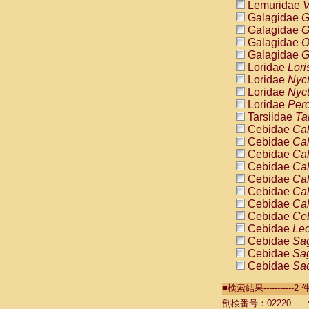
Lemuridae
V
Galagidae
G
Galagidae
G
Galagidae
O
Galagidae
G
Loridae
Lori
Loridae
Nyc
Loridae
Nyc
Loridae
Pero
Tarsiidae
Ta
Cebidae
Cal
Cebidae
Cal
Cebidae
Cal
Cebidae
Cal
Cebidae
Cal
Cebidae
Cal
Cebidae
Cal
Cebidae
Ce
Cebidae
Leo
Cebidae
Sag
Cebidae
Sag
Cebidae
Sag
Cebidae
Sag
■検索結果----------
Cebidae
Sag
Cebidae
Sa
剖検番号：02220