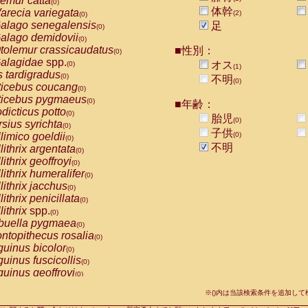
emur catta
(0)
Callicebus cupreus
(0)
体幹
arecia variegata
(2)
(0)
Callicebus donacophilus
(0)
alago senegalensis
足
(0)
Callicebus moloch
(0)
alago demidovii
(0)
Callicebus torquatus
(0)
tolemur crassicaudatus
■性別：
(0)
Callicebus
spp.
(0)
alagidae
spp.
オス
(0)
(1)
Chiropotes satanas
(0)
s tardigradus
(0)
不明
Pithecia monachus
(0)
(0)
ticebus coucang
(0)
Pithecia pithecia
(0)
ticebus pygmaeus
(0)
■年齢：
idae
Cercocebus agilis
(0)
dicticus potto
(0)
胎児
idae
Cercocebus galeritus chrysogaster
(0)
(0)
rsius syrichta
(0)
idae
Cercocebus torquatus atys
子供
(0)
limico goeldii
(0)
(0)
idae
Cercocebus torquatus lunulatus
(0)
不明
lithrix argentata
(0)
idae
Cercocebus torquatus torquatus
(0)
lithrix geoffroyi
(0)
idae
Cercocebus
hybrid
(0)
lithrix humeralifer
(0)
idae
Cercocebus
spp.
(0)
lithrix jacchus
(0)
idae
Lophocebus albigena
(0)
lithrix penicillata
(0)
idae
Papio anubis
(0)
lithrix
spp.
(0)
idae
Papio cynocephalus
(0)
buella pygmaea
(0)
idae
Papio hamadryas
(0)
ntopithecus rosalia
(0)
idae
Papio papio
(0)
uinus bicolor
(0)
idae
Papio
spp.
(0)
uinus fuscicollis
(0)
idae
Mandrillus leucophaeus
(0)
uinus geoffroyi
(0)
idae
Mandrillus sphinx
(0)
uinus imperator
(0)
idae
Theropithecus gelada
※()内は当該検索条件を追加し
(0)
uinus labiatus
(0)
idae
Macaca arctoides
(0)