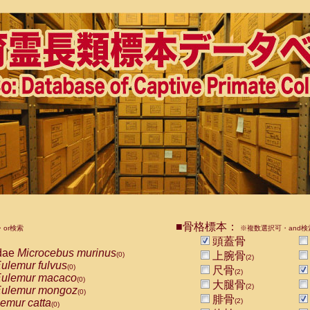
■骨格標本：
or検索
※複数選択可・and検
頭蓋骨
dae
Microcebus murinus
上腕骨
(0)
(2)
ulemur fulvus
(0)
尺骨
(2)
ulemur macaco
(0)
大腿骨
(2)
ulemur mongoz
(0)
腓骨
emur catta
(2)
(0)