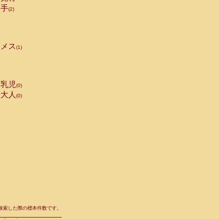
手
(2)
メス
(1)
乳児
(0)
大人
(0)
て検索した際の標本件数です。