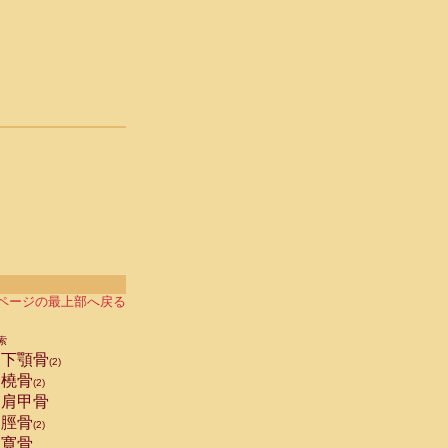
ページの最上部へ戻る
索
下顎骨
(2)
橈骨
(2)
肩甲骨
脛骨
(2)
寛骨