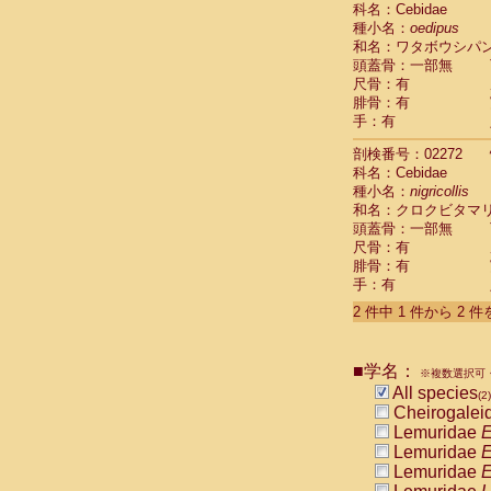
科名：Cebidae
Cebidae
Sa
種小名：
oedipus
Cebidae
Sa
和名：ワタボウシパ
Cebidae
Sag
頭蓋骨：一部無
Cebidae
Sa
尺骨：有
Cebidae
Sag
腓骨：有
Cebidae
Sa
手：有
Cebidae
Aot
Cebidae
Ceb
剖検番号：02272
Cebidae
Ceb
科名：Cebidae
Cebidae
Ce
種小名：
nigricollis
Cebidae
Ceb
和名：クロクビタマ
Cebidae
Ce
頭蓋骨：一部無
Cebidae
Sai
尺骨：有
腓骨：有
Cebidae
Sai
手：有
Atelidae
Alo
Atelidae
Alo
2 件中 1 件から 2 
Atelidae
Alo
Atelidae
Alo
Atelidae
Ate
■学名：
※複数選択可・
Atelidae
Ate
All species
(2)
Atelidae
Ate
Cheirogalei
Atelidae
Ate
Lemuridae
E
Atelidae
Lag
Lemuridae
E
Atelidae
Lag
Lemuridae
E
Pitheciidae