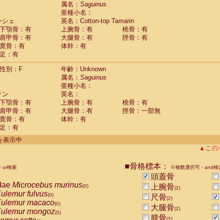
guinus midas
属名：
Saguinus
(0)
亜種小名：
guinus mystax
(0)
ンシェ
英名：Cotton-top Tamarin
uinus nigricollis
(1)
下顎骨：有
上腕骨：有
橈骨：有
guinus oedipus
(1)
肩甲骨：有
大腿骨：有
脛骨：有
uinus weddelli
(0)
寛骨：有
体幹：有
guinus
spp.
(0)
足：有
us trivirgatus
(0)
us albifrons
(0)
性別：F
年齢：Unknown
us apella
(0)
属名：
Saguinus
bus capucinus
亜種小名：
(0)
us nigrivittatus
リン
英名：
(0)
bus
spp.
下顎骨：有
上腕骨：有
橈骨：有
(0)
miri boliviensis
肩甲骨：有
大腿骨：有
脛骨：一部無
(0)
miri sciureus
寛骨：有
体幹：有
(0)
足：有
uatta caraya
(0)
uatta fusca
(0)
件を表示中
uatta seniculus
(0)
▲この
uatta
spp.
(0)
les belzebuth
(0)
■骨格標本：
or検索
※複数選択可・and検
les geoffroyi
(0)
頭蓋骨
les paniscus
(0)
dae
Microcebus murinus
上腕骨
(0)
(2)
les
spp.
(0)
ulemur fulvus
(0)
尺骨
othrix lagothricha
(2)
(0)
ulemur macaco
(0)
大腿骨
othrix lagothricha cana
(2)
(0)
ulemur mongoz
(0)
Cacajao calvus rubicundus
腓骨
(0)
(2)