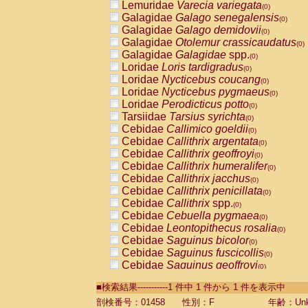
Lemuridae
Varecia variegata
(0)
Galagidae
Galago senegalensis
(0)
Galagidae
Galago demidovii
(0)
Galagidae
Otolemur crassicaudatus
(0)
Galagidae
Galagidae
spp.
(0)
Loridae
Loris tardigradus
(0)
Loridae
Nycticebus coucang
(0)
Loridae
Nycticebus pygmaeus
(0)
Loridae
Perodicticus potto
(0)
Tarsiidae
Tarsius syrichta
(0)
Cebidae
Callimico goeldii
(0)
Cebidae
Callithrix argentata
(0)
Cebidae
Callithrix geoffroyi
(0)
Cebidae
Callithrix humeralifer
(0)
Cebidae
Callithrix jacchus
(0)
Cebidae
Callithrix penicillata
(0)
Cebidae
Callithrix
spp.
(0)
Cebidae
Cebuella pygmaea
(0)
Cebidae
Leontopithecus rosalia
(0)
Cebidae
Saguinus bicolor
(0)
Cebidae
Saguinus fuscicollis
(0)
Cebidae
Saguinus geoffroyi
(0)
Cebidae
Saguinus imperator
(0)
■検索結果-----------1 件中 1 件から 1 件を表示中
Cebidae
Saguinus labiatus
(0)
Cebidae
Saguinus leucopus
剖検番号：01458
性別：F
年齢：Unk
(0)