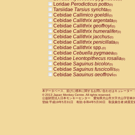
Pitheciidae
Callicebus cupreus
Loridae
Perodicticus potto
(0)
(0)
Pitheciidae
Callicebus donacophilus
Tarsiidae
Tarsius syrichta
(0
(0)
Pitheciidae
Callicebus moloch
Cebidae
Callimico goeldii
(0)
(0)
Pitheciidae
Callicebus torquatus
Cebidae
Callithrix argentata
(0)
(0)
Pitheciidae
Callicebus
spp.
Cebidae
Callithrix geoffroyi
(0)
(0)
Pitheciidae
Chiropotes satanas
Cebidae
Callithrix humeralifer
(0)
(0)
Pitheciidae
Pithecia monachus
Cebidae
Callithrix jacchus
(0)
(0)
Pitheciidae
Pithecia pithecia
Cebidae
Callithrix penicillata
(0)
(0)
Cercopithecidae
Cercocebus agilis
Cebidae
Callithrix
spp.
(0)
(0)
Cercopithecidae
Cercocebus galeritus
Cebidae
Cebuella pygmaea
(0)
Cercopithecidae
Cercocebus torquatu
Cebidae
Leontopithecus rosalia
(0)
Cercopithecidae
Cercocebus torquatus
Cebidae
Saguinus bicolor
(0)
Cercopithecidae
Cercocebus torquatu
Cebidae
Saguinus fuscicollis
(0)
Cercopithecidae
Cercocebus
hybrid
Cebidae
Saguinus geoffroyi
(0)
(0)
Cercopithecidae
Cercocebus
spp.
Cebidae
Saguinus imperator
(0)
(0)
Cercopithecidae
Lophocebus albigen
Cebidae
Saguinus labiatus
(0)
Cercopithecidae
Papio anubis
Cebidae
Saguinus leucopus
本データベース、並びに標本に関するお問い合わせはキュレーター・新宅勇太までお願い
(0)
(0)
© 2013 Japan Monkey Centre. All rights reserved.
Cercopithecidae
Papio cynocephalus
Cebidae
Saguinus midas
(
(0)
公益財団法人日本モンキーセンター 愛知県犬山市大字犬山字官林26番
Cercopithecidae
Papio hamadryas
Cebidae
Saguinus mystax
(0)
登録:平成19年5月31日 有効:令和4年5月30日 取扱責任者:綿貫宏
(0)
Cercopithecidae
Papio papio
Cebidae
Saguinus nigricollis
(0)
(1)
Cercopithecidae
Papio
spp.
Cebidae
Saguinus oedipus
(0)
(0)
Cercopithecidae
Mandrillus leucopha
Cebidae
Saguinus weddelli
(0)
Cercopithecidae
Mandrillus sphinx
Cebidae
Saguinus
spp.
(0)
(0)
Cercopithecidae
Theropithecus gelad
Cebidae
Aotus trivirgatus
(0)
Cercopithecidae
Macaca arctoides
Cebidae
Cebus albifrons
(0)
(0)