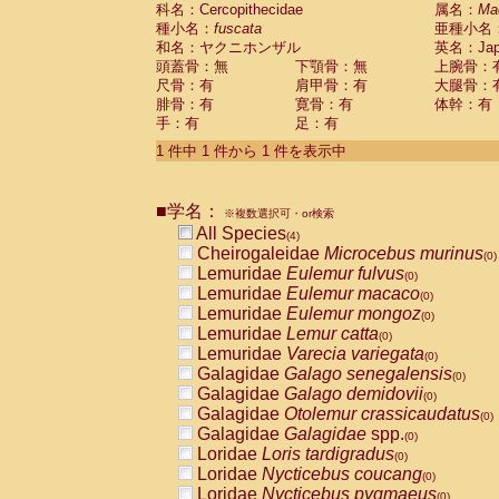
科名：Cercopithecidae
Cebidae
Saguinus midas
属名：
Ma
(0)
種小名：
fuscata
亜種小名
Cebidae
Saguinus mystax
(0)
和名：ヤクニホンザル
英名：Japa
Cebidae
Saguinus nigricollis
(1)
頭蓋骨：無
下顎骨：無
上腕骨：
Cebidae
Saguinus oedipus
(0)
尺骨：有
肩甲骨：有
大腿骨：
Cebidae
Saguinus weddelli
(0)
腓骨：有
寛骨：有
体幹：有
Cebidae
Saguinus
spp.
(0)
手：有
足：有
Cebidae
Aotus trivirgatus
(0)
Cebidae
Cebus albifrons
1 件中 1 件から 1 件を表示中
(0)
Cebidae
Cebus apella
(0)
Cebidae
Cebus capucinus
(0)
■学名：
Cebidae
Cebus nigrivittatus
※複数選択可・or検索
(0)
Cebidae
Cebus
spp.
All Species
(0)
(4)
Cebidae
Saimiri boliviensis
Cheirogaleidae
Microcebus murinus
(0)
(0)
Cebidae
Saimiri sciureus
Lemuridae
Eulemur fulvus
(0)
(0)
Atelidae
Alouatta caraya
Lemuridae
Eulemur macaco
(0)
(0)
Atelidae
Alouatta fusca
Lemuridae
Eulemur mongoz
(0)
(0)
Atelidae
Alouatta seniculus
Lemuridae
Lemur catta
(0)
(0)
Atelidae
Alouatta
spp.
Lemuridae
Varecia variegata
(0)
(0)
Atelidae
Ateles belzebuth
Galagidae
Galago senegalensis
(0)
(0)
Atelidae
Ateles geoffroyi
Galagidae
Galago demidovii
(0)
(0)
Atelidae
Ateles paniscus
Galagidae
Otolemur crassicaudatus
(0)
(0)
Atelidae
Ateles
spp.
Galagidae
Galagidae
spp.
(0)
(0)
Atelidae
Lagothrix lagothricha
Loridae
Loris tardigradus
(0)
(0)
Atelidae
Lagothrix lagothricha cana
Loridae
Nycticebus coucang
(0)
(0)
Pitheciidae
Cacajao calvus rubicundu
Loridae
Nycticebus pygmaeus
(0)