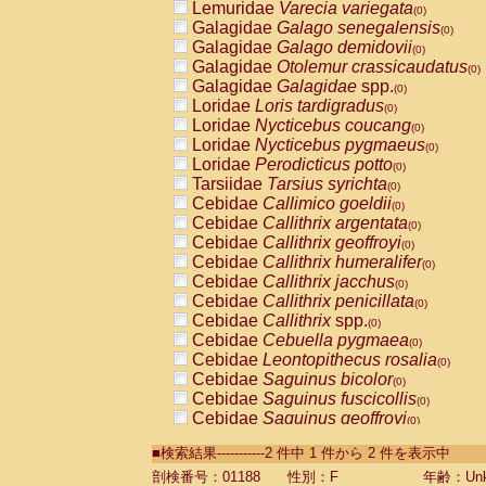
Lemuridae
Varecia variegata
(0)
Galagidae
Galago senegalensis
(0)
Galagidae
Galago demidovii
(0)
Galagidae
Otolemur crassicaudatus
(0)
Galagidae
Galagidae
spp.
(0)
Loridae
Loris tardigradus
(0)
Loridae
Nycticebus coucang
(0)
Loridae
Nycticebus pygmaeus
(0)
Loridae
Perodicticus potto
(0)
Tarsiidae
Tarsius syrichta
(0)
Cebidae
Callimico goeldii
(0)
Cebidae
Callithrix argentata
(0)
Cebidae
Callithrix geoffroyi
(0)
Cebidae
Callithrix humeralifer
(0)
Cebidae
Callithrix jacchus
(0)
Cebidae
Callithrix penicillata
(0)
Cebidae
Callithrix
spp.
(0)
Cebidae
Cebuella pygmaea
(0)
Cebidae
Leontopithecus rosalia
(0)
Cebidae
Saguinus bicolor
(0)
Cebidae
Saguinus fuscicollis
(0)
Cebidae
Saguinus geoffroyi
(0)
Cebidae
Saguinus imperator
(0)
■検索結果-----------2 件中 1 件から 2 件を表示中
Cebidae
Saguinus labiatus
(0)
Cebidae
Saguinus leucopus
剖検番号：01188
性別：F
年齢：Unk
(0)