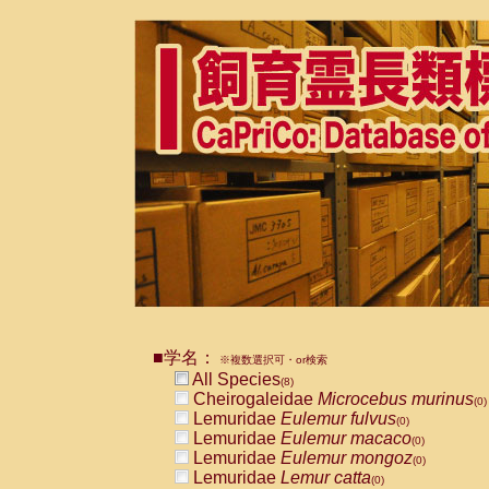
■学名：
※複数選択可・or検索
All Species
(8)
Cheirogaleidae
Microcebus murinus
(0)
Lemuridae
Eulemur fulvus
(0)
Lemuridae
Eulemur macaco
(0)
Lemuridae
Eulemur mongoz
(0)
Lemuridae
Lemur catta
(0)