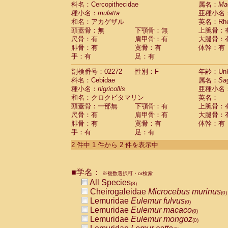
科名：Cercopithecidae
Cebidae
Saguinus midas
属名：
Ma
(0)
種小名：
mulatta
亜種小名
Cebidae
Saguinus mystax
(0)
和名：アカゲザル
英名：Rhes
Cebidae
Saguinus nigricollis
(1)
頭蓋骨：無
下顎骨：無
上腕骨：
Cebidae
Saguinus oedipus
(1)
尺骨：有
肩甲骨：有
大腿骨：
Cebidae
Saguinus weddelli
(0)
腓骨：有
寛骨：有
体幹：有
Cebidae
Saguinus
spp.
(0)
手：有
足：有
Cebidae
Aotus trivirgatus
(0)
Cebidae
Cebus albifrons
(0)
剖検番号：02272
性別：F
年齢：Unk
Cebidae
Cebus apella
科名：Cebidae
(0)
属名：
Sa
Cebidae
Cebus capucinus
種小名：
nigricollis
亜種小名
(0)
Cebidae
Cebus nigrivittatus
和名：クロクビタマリン
英名：
(0)
Cebidae
Cebus
spp.
頭蓋骨：一部無
下顎骨：有
上腕骨：
(0)
Cebidae
Saimiri boliviensis
尺骨：有
肩甲骨：有
大腿骨：
(0)
腓骨：有
Cebidae
Saimiri sciureus
寛骨：有
体幹：有
(0)
手：有
足：有
Atelidae
Alouatta caraya
(0)
Atelidae
Alouatta fusca
(0)
2 件中 1 件から 2 件を表示中
Atelidae
Alouatta seniculus
(0)
Atelidae
Alouatta
spp.
(0)
Atelidae
Ateles belzebuth
■学名：
(0)
※複数選択可・or検索
Atelidae
Ateles geoffroyi
(0)
All Species
(8)
Atelidae
Ateles paniscus
(0)
Cheirogaleidae
Microcebus murinus
(0)
Atelidae
Ateles
spp.
(0)
Lemuridae
Eulemur fulvus
(0)
Atelidae
Lagothrix lagothricha
(0)
Lemuridae
Eulemur macaco
(0)
Atelidae
Lagothrix lagothricha cana
(0)
Lemuridae
Eulemur mongoz
(0)
Pitheciidae
Cacajao calvus rubicundu