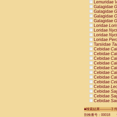
Lemuridae
V
Galagidae
G
Galagidae
G
Galagidae
O
Galagidae
G
Loridae
Lori
Loridae
Nyc
Loridae
Nyc
Loridae
Pero
Tarsiidae
Ta
Cebidae
Cal
Cebidae
Cal
Cebidae
Cal
Cebidae
Cal
Cebidae
Cal
Cebidae
Cal
Cebidae
Cal
Cebidae
Ce
Cebidae
Leo
Cebidae
Sag
Cebidae
Sag
Cebidae
Sag
Cebidae
Sag
■検索結果----------
Cebidae
Sag
Cebidae
Sa
剖検番号：00018