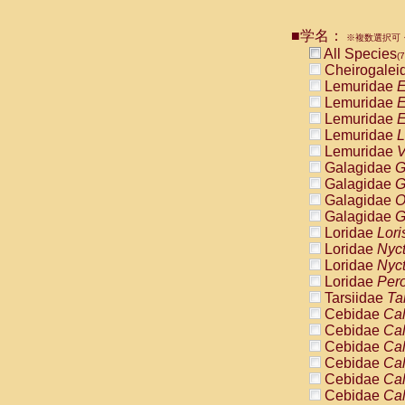
Pitheciidae
Pitheciidae
■学名：
※複数選択可・
Pitheciidae
All Species
(7
Pitheciidae
Cheirogalei
Pitheciidae
Lemuridae
E
Pitheciidae
Lemuridae
E
Pitheciidae
Lemuridae
E
Pitheciidae
Lemuridae
L
Cercopithec
Lemuridae
V
Cercopithec
Galagidae
G
Cercopithec
Galagidae
G
Cercopithec
Galagidae
O
Cercopithec
Galagidae
G
Cercopithec
Loridae
Lori
Cercopithec
Loridae
Nyc
Cercopithec
Loridae
Nyc
Cercopithec
Loridae
Pero
Cercopithec
Tarsiidae
Ta
Cercopithec
Cebidae
Cal
Cercopithec
Cebidae
Cal
Cercopithec
Cebidae
Cal
Cercopithec
Cebidae
Cal
Cercopithec
Cebidae
Cal
Cercopithec
Cebidae
Cal
Cercopithec