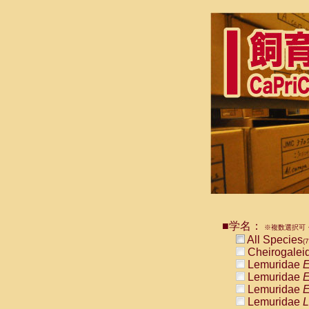
■学名：
※複数選択可・
All Species
(7
Cheirogalei
Lemuridae
E
Lemuridae
E
Lemuridae
E
Lemuridae
L