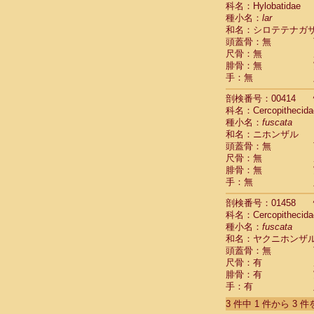
科名：Hylobatidae
Cebidae
Sa
種小名：
lar
Cebidae
Sa
和名：シロテテナガ
Cebidae
Sag
頭蓋骨：無
Cebidae
Sa
尺骨：無
Cebidae
Sag
腓骨：無
Cebidae
Sa
手：無
Cebidae
Aot
Cebidae
Ceb
剖検番号：00414
Cebidae
Ceb
科名：Cercopithecida
Cebidae
Ce
種小名：
fuscata
Cebidae
Ceb
和名：ニホンザル
Cebidae
Ce
頭蓋骨：無
Cebidae
Sai
尺骨：無
腓骨：無
Cebidae
Sai
手：無
Atelidae
Alo
Atelidae
Alo
剖検番号：01458
Atelidae
Alo
科名：Cercopithecida
Atelidae
Alo
種小名：
fuscata
Atelidae
Ate
和名：ヤクニホンザ
Atelidae
Ate
頭蓋骨：無
Atelidae
Ate
尺骨：有
Atelidae
Ate
腓骨：有
Atelidae
Lag
手：有
Atelidae
Lag
3 件中 1 件から 3 
Pitheciidae