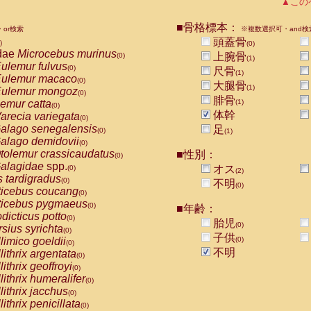
▲この
Callicebus cupreus
(0)
Callicebus donacophilus
(0)
■骨格標本：
or検索
※複数選択可・and検
Callicebus moloch
(0)
頭蓋骨
)
Callicebus torquatus
(0)
(0)
dae
Microcebus murinus
上腕骨
(0)
Callicebus
spp.
(1)
(0)
ulemur fulvus
(0)
Chiropotes satanas
尺骨
(0)
(1)
ulemur macaco
(0)
Pithecia monachus
大腿骨
(0)
(1)
ulemur mongoz
(0)
Pithecia pithecia
(0)
腓骨
emur catta
(1)
(0)
idae
Cercocebus agilis
(0)
体幹
arecia variegata
(0)
idae
Cercocebus galeritus chrysogaster
(0)
alago senegalensis
足
(0)
idae
Cercocebus torquatus atys
(1)
(0)
alago demidovii
(0)
idae
Cercocebus torquatus lunulatus
(0)
tolemur crassicaudatus
■性別：
(0)
idae
Cercocebus torquatus torquatus
(0)
alagidae
spp.
オス
(0)
idae
Cercocebus
hybrid
(2)
(0)
s tardigradus
(0)
idae
Cercocebus
spp.
不明
(0)
(0)
ticebus coucang
(0)
idae
Lophocebus albigena
(0)
ticebus pygmaeus
(0)
idae
Papio anubis
■年齢：
(0)
dicticus potto
(0)
idae
Papio cynocephalus
胎児
(0)
(0)
rsius syrichta
(0)
idae
Papio hamadryas
(0)
子供
limico goeldii
(0)
(0)
idae
Papio papio
(0)
不明
lithrix argentata
(0)
idae
Papio
spp.
(0)
lithrix geoffroyi
(0)
idae
Mandrillus leucophaeus
(0)
lithrix humeralifer
(0)
idae
Mandrillus sphinx
(0)
lithrix jacchus
(0)
idae
Theropithecus gelada
(0)
lithrix penicillata
(0)
idae
Macaca arctoides
(0)