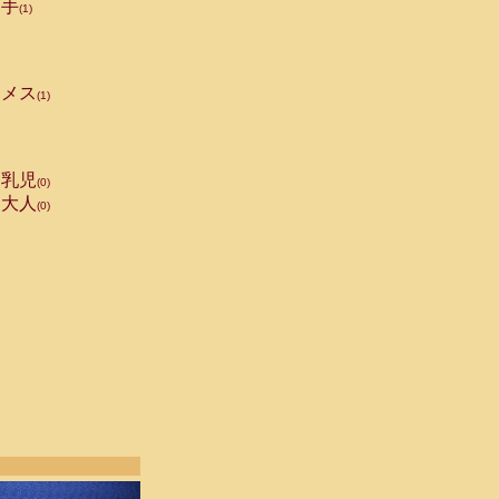
手
(1)
メス
(1)
乳児
(0)
大人
(0)