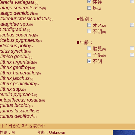
体幹
arecia variegata
(0)
alago senegalensis
足
(0)
(1)
alago demidovii
(0)
tolemur crassicaudatus
■性別：
(0)
alagidae
spp.
オス
(0)
(2)
s tardigradus
(0)
不明
(0)
ticebus coucang
(0)
ticebus pygmaeus
(0)
■年齢：
dicticus potto
(0)
胎児
(0)
rsius syrichta
(0)
子供
limico goeldii
(0)
(0)
不明
lithrix argentata
(0)
lithrix geoffroyi
(0)
lithrix humeralifer
(0)
lithrix jacchus
(0)
lithrix penicillata
(0)
lithrix
spp.
(0)
buella pygmaea
(0)
ntopithecus rosalia
(0)
uinus bicolor
(0)
uinus fuscicollis
(0)
uinus geoffroyi
(0)
uinus imperator
(0)
-3 件中 1 件から 3 件を表示中
uinus labiatus
(0)
guinus leucopus
性別：M
年齢：Unknown
(0)