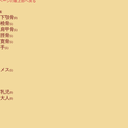
ページの最上部へ戻る
索
下顎骨
(0)
橈骨
(1)
肩甲骨
(1)
脛骨
(1)
寛骨
(1)
手
(1)
メス
(1)
乳児
(0)
大人
(0)