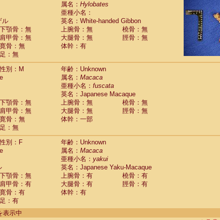
guinus midas
属名：
Hylobates
(0)
亜種小名：
guinus mystax
(0)
ザル
英名：White-handed Gibbon
uinus nigricollis
(1)
下顎骨：無
上腕骨：無
橈骨：無
guinus oedipus
(1)
肩甲骨：無
大腿骨：無
脛骨：無
uinus weddelli
(0)
寛骨：無
体幹：有
guinus
spp.
(0)
足：無
us trivirgatus
(0)
us albifrons
(0)
性別：M
年齢：Unknown
us apella
e
(0)
属名：
Macaca
bus capucinus
亜種小名：
fuscata
(0)
us nigrivittatus
英名：Japanese Macaque
(0)
bus
spp.
下顎骨：無
上腕骨：無
橈骨：無
(0)
miri boliviensis
肩甲骨：無
大腿骨：無
脛骨：無
(0)
miri sciureus
寛骨：無
体幹：一部
(0)
足：無
uatta caraya
(0)
uatta fusca
(0)
性別：F
年齢：Unknown
uatta seniculus
(0)
e
属名：
Macaca
uatta
spp.
(0)
亜種小名：
yakui
les belzebuth
(0)
ル
英名：Japanese Yaku-Macaque
les geoffroyi
(0)
下顎骨：無
上腕骨：有
橈骨：有
les paniscus
(0)
肩甲骨：有
大腿骨：有
脛骨：有
les
spp.
寛骨：有
(0)
体幹：有
othrix lagothricha
足：有
(0)
othrix lagothricha cana
(0)
件を表示中
Cacajao calvus rubicundus
(0)