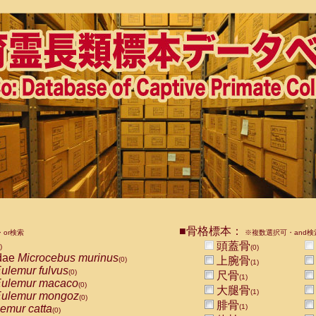
■骨格標本：
or検索
※複数選択可・and検
頭蓋骨
)
(0)
dae
Microcebus murinus
上腕骨
(0)
(1)
ulemur fulvus
(0)
尺骨
(1)
ulemur macaco
(0)
大腿骨
(1)
ulemur mongoz
(0)
腓骨
emur catta
(1)
(0)