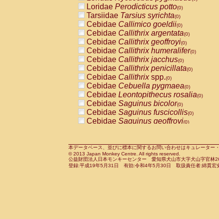
Pitheciidae
Callicebus cupreus
Loridae
Perodicticus potto
(0)
(0)
Pitheciidae
Callicebus donacophilus
Tarsiidae
Tarsius syrichta
(0
(0)
Pitheciidae
Callicebus moloch
Cebidae
Callimico goeldii
(0)
(0)
Pitheciidae
Callicebus torquatus
Cebidae
Callithrix argentata
(0)
(0)
Pitheciidae
Callicebus
spp.
Cebidae
Callithrix geoffroyi
(0)
(0)
Pitheciidae
Chiropotes satanas
Cebidae
Callithrix humeralifer
(0)
(0)
Pitheciidae
Pithecia monachus
Cebidae
Callithrix jacchus
(0)
(0)
Pitheciidae
Pithecia pithecia
Cebidae
Callithrix penicillata
(0)
(0)
Cercopithecidae
Cercocebus agilis
Cebidae
Callithrix
spp.
(0)
(0)
Cercopithecidae
Cercocebus galeritus
Cebidae
Cebuella pygmaea
(0)
Cercopithecidae
Cercocebus torquatu
Cebidae
Leontopithecus rosalia
(0)
Cercopithecidae
Cercocebus torquatus
Cebidae
Saguinus bicolor
(0)
Cercopithecidae
Cercocebus torquatu
Cebidae
Saguinus fuscicollis
(0)
Cercopithecidae
Cercocebus
hybrid
Cebidae
Saguinus geoffroyi
(0)
(0)
Cercopithecidae
Cercocebus
spp.
Cebidae
Saguinus imperator
(0)
(0)
Cercopithecidae
Lophocebus albigen
Cebidae
Saguinus labiatus
(0)
Cercopithecidae
Papio anubis
Cebidae
Saguinus leucopus
本データベース、並びに標本に関するお問い合わせはキュレーター・新宅勇太までお願い
(0)
(0)
© 2013 Japan Monkey Centre. All rights reserved.
Cercopithecidae
Papio cynocephalus
Cebidae
Saguinus midas
(
(0)
公益財団法人日本モンキーセンター 愛知県犬山市大字犬山字官林26番
Cercopithecidae
Papio hamadryas
Cebidae
Saguinus mystax
(0)
登録:平成19年5月31日 有効:令和4年5月30日 取扱責任者:綿貫宏
(0)
Cercopithecidae
Papio papio
Cebidae
Saguinus nigricollis
(0)
(1)
Cercopithecidae
Papio
spp.
Cebidae
Saguinus oedipus
(0)
(1)
Cercopithecidae
Mandrillus leucopha
Cebidae
Saguinus weddelli
(0)
Cercopithecidae
Mandrillus sphinx
Cebidae
Saguinus
spp.
(0)
(0)
Cercopithecidae
Theropithecus gelad
Cebidae
Aotus trivirgatus
(0)
Cercopithecidae
Macaca arctoides
Cebidae
Cebus albifrons
(0)
(0)