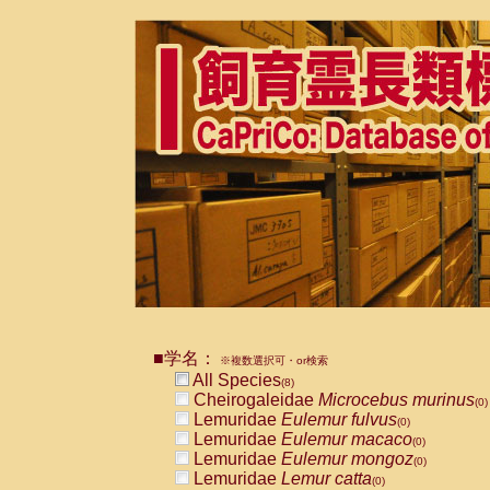
■学名：
※複数選択可・or検索
All Species
(8)
Cheirogaleidae
Microcebus murinus
(0)
Lemuridae
Eulemur fulvus
(0)
Lemuridae
Eulemur macaco
(0)
Lemuridae
Eulemur mongoz
(0)
Lemuridae
Lemur catta
(0)