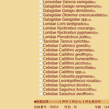
Lemuridae
Varecia variegata
(0)
Galagidae
Galago senegalensis
(0)
Galagidae
Galago demidovii
(0)
Galagidae
Otolemur crassicaudatus
(0)
Galagidae
Galagidae
spp.
(0)
Loridae
Loris tardigradus
(0)
Loridae
Nycticebus coucang
(0)
Loridae
Nycticebus pygmaeus
(0)
Loridae
Perodicticus potto
(0)
Tarsiidae
Tarsius syrichta
(0)
Cebidae
Callimico goeldii
(0)
Cebidae
Callithrix argentata
(0)
Cebidae
Callithrix geoffroyi
(0)
Cebidae
Callithrix humeralifer
(0)
Cebidae
Callithrix jacchus
(0)
Cebidae
Callithrix penicillata
(0)
Cebidae
Callithrix
spp.
(0)
Cebidae
Cebuella pygmaea
(0)
Cebidae
Leontopithecus rosalia
(0)
Cebidae
Saguinus bicolor
(0)
Cebidae
Saguinus fuscicollis
(0)
Cebidae
Saguinus geoffroyi
(0)
Cebidae
Saguinus imperator
(0)
■検索結果-----------1 件中 1 件から 1 件を表示中
Cebidae
Saguinus labiatus
(0)
Cebidae
Saguinus leucopus
剖検番号：00414
性別：M
年齢：Unk
(0)