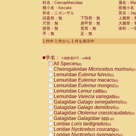
科名：Cercopithecidae
Cebidae
Saguinus midas
属名：
Ma
(0)
種小名：
fuscata
亜種小名
Cebidae
Saguinus mystax
(0)
和名：ニホンザル
英名：Japa
Cebidae
Saguinus nigricollis
(1)
頭蓋骨：無
下顎骨：無
上腕骨：
Cebidae
Saguinus oedipus
(1)
尺骨：無
肩甲骨：無
大腿骨：
Cebidae
Saguinus weddelli
(0)
腓骨：無
寛骨：無
体幹：一
Cebidae
Saguinus
spp.
(0)
手：無
足：無
Cebidae
Aotus trivirgatus
(0)
Cebidae
Cebus albifrons
1 件中 1 件から 1 件を表示中
(0)
Cebidae
Cebus apella
(0)
Cebidae
Cebus capucinus
(0)
■学名：
Cebidae
Cebus nigrivittatus
※複数選択可・or検索
(0)
Cebidae
Cebus
spp.
All Species
(0)
(8)
Cebidae
Saimiri boliviensis
Cheirogaleidae
Microcebus murinus
(0)
(0)
Cebidae
Saimiri sciureus
Lemuridae
Eulemur fulvus
(0)
(0)
Atelidae
Alouatta caraya
Lemuridae
Eulemur macaco
(0)
(0)
Atelidae
Alouatta fusca
Lemuridae
Eulemur mongoz
(0)
(0)
Atelidae
Alouatta seniculus
Lemuridae
Lemur catta
(0)
(0)
Atelidae
Alouatta
spp.
Lemuridae
Varecia variegata
(0)
(0)
Atelidae
Ateles belzebuth
Galagidae
Galago senegalensis
(0)
(0)
Atelidae
Ateles geoffroyi
Galagidae
Galago demidovii
(0)
(0)
Atelidae
Ateles paniscus
Galagidae
Otolemur crassicaudatus
(0)
(0)
Atelidae
Ateles
spp.
Galagidae
Galagidae
spp.
(0)
(0)
Atelidae
Lagothrix lagothricha
Loridae
Loris tardigradus
(0)
(0)
Atelidae
Lagothrix lagothricha cana
Loridae
Nycticebus coucang
(0)
(0)
Pitheciidae
Cacajao calvus rubicundu
Loridae
Nycticebus pygmaeus
(0)