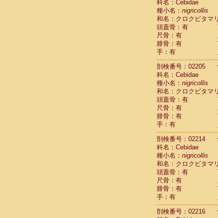
科名：Cebidae
Cercopithec
種小名：
nigricollis
Cercopithec
和名：クロクビタマ
Cercopithec
頭蓋骨：有
Cercopithec
尺骨：有
Cercopithec
腓骨：有
手：有
Cercopithec
Hylobatida
剖検番号：02205
Hylobatida
科名：Cebidae
Hylobatida
種小名：
nigricollis
Hylobatida
和名：クロクビタマ
Hylobatida
頭蓋骨：有
Hylobatida
尺骨：有
Hylobatida
腓骨：有
Hylobatida
手：有
Hylobatida
剖検番号：02214
Hylobatida
科名：Cebidae
Hylobatida
種小名：
nigricollis
Hominidae
和名：クロクビタマ
Hominidae
頭蓋骨：有
Hominidae
G
尺骨：有
Hominidae
G
腓骨：有
Primates mis
手：有
Scandentia
Scandentia
剖検番号：02216