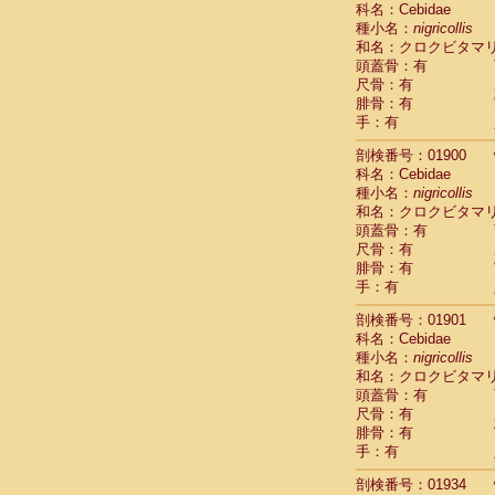
科名：Cebidae
Cebidae
Sa
種小名：
nigricollis
Cebidae
Sa
和名：クロクビタマ
Cebidae
Sag
頭蓋骨：有
Cebidae
Sa
尺骨：有
Cebidae
Sag
腓骨：有
Cebidae
Sa
手：有
Cebidae
Aot
Cebidae
Ceb
剖検番号：01900
Cebidae
Ceb
科名：Cebidae
Cebidae
Ce
種小名：
nigricollis
Cebidae
Ceb
和名：クロクビタマ
Cebidae
Ce
頭蓋骨：有
Cebidae
Sai
尺骨：有
腓骨：有
Cebidae
Sai
手：有
Atelidae
Alo
Atelidae
Alo
剖検番号：01901
Atelidae
Alo
科名：Cebidae
Atelidae
Alo
種小名：
nigricollis
Atelidae
Ate
和名：クロクビタマ
Atelidae
Ate
頭蓋骨：有
Atelidae
Ate
尺骨：有
Atelidae
Ate
腓骨：有
Atelidae
Lag
手：有
Atelidae
Lag
剖検番号：01934
Pitheciidae