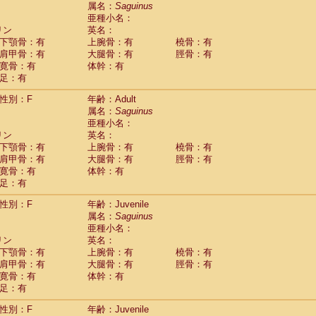
guinus midas
属名：
Saguinus
(0)
亜種小名：
guinus mystax
(2)
リン
英名：
uinus nigricollis
(22)
下顎骨：有
上腕骨：有
橈骨：有
guinus oedipus
(11)
肩甲骨：有
大腿骨：有
脛骨：有
uinus weddelli
(0)
寛骨：有
体幹：有
guinus
spp.
(0)
足：有
us trivirgatus
(2)
us albifrons
(2)
性別：F
年齢：Adult
us apella
(2)
属名：
Saguinus
bus capucinus
亜種小名：
(1)
us nigrivittatus
リン
英名：
(0)
bus
spp.
下顎骨：有
上腕骨：有
橈骨：有
(0)
miri boliviensis
肩甲骨：有
大腿骨：有
脛骨：有
(0)
miri sciureus
寛骨：有
体幹：有
(14)
足：有
uatta caraya
(0)
uatta fusca
(0)
性別：F
年齢：Juvenile
uatta seniculus
(0)
属名：
Saguinus
uatta
spp.
(1)
亜種小名：
les belzebuth
(0)
リン
英名：
les geoffroyi
(2)
下顎骨：有
上腕骨：有
橈骨：有
les paniscus
(6)
肩甲骨：有
大腿骨：有
脛骨：有
les
spp.
寛骨：有
(0)
体幹：有
othrix lagothricha
足：有
(3)
othrix lagothricha cana
(0)
性別：F
年齢：Juvenile
Cacajao calvus rubicundus
(0)