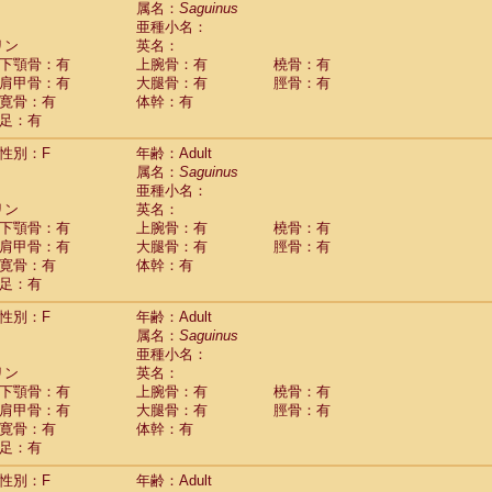
属名：
Saguinus
Callicebus cupreus
(2)
亜種小名：
Callicebus donacophilus
(0)
リン
英名：
Callicebus moloch
(0)
下顎骨：有
上腕骨：有
橈骨：有
Callicebus torquatus
(0)
肩甲骨：有
大腿骨：有
脛骨：有
Callicebus
spp.
(0)
寛骨：有
体幹：有
Chiropotes satanas
(1)
足：有
Pithecia monachus
(0)
Pithecia pithecia
性別：F
年齢：Adult
(0)
idae
Cercocebus agilis
属名：
Saguinus
(0)
idae
Cercocebus galeritus chrysogaster
亜種小名：
(0)
リン
idae
Cercocebus torquatus atys
英名：
(0)
下顎骨：有
上腕骨：有
橈骨：有
idae
Cercocebus torquatus lunulatus
(1)
肩甲骨：有
大腿骨：有
脛骨：有
idae
Cercocebus torquatus torquatus
(0)
寛骨：有
体幹：有
idae
Cercocebus
hybrid
(2)
足：有
idae
Cercocebus
spp.
(0)
idae
Lophocebus albigena
(0)
性別：F
年齢：Adult
idae
Papio anubis
(0)
属名：
Saguinus
idae
Papio cynocephalus
(7)
亜種小名：
idae
Papio hamadryas
リン
英名：
(1)
idae
Papio papio
下顎骨：有
上腕骨：有
橈骨：有
(0)
idae
Papio
spp.
肩甲骨：有
大腿骨：有
脛骨：有
(0)
idae
Mandrillus leucophaeus
寛骨：有
体幹：有
(0)
idae
Mandrillus sphinx
足：有
(0)
idae
Theropithecus gelada
(0)
性別：F
年齢：Adult
idae
Macaca arctoides
(3)