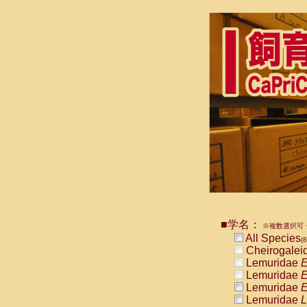
■学名：
※複数選択可・
All Species
(
Cheirogalei
Lemuridae
E
Lemuridae
E
Lemuridae
E
Lemuridae
L