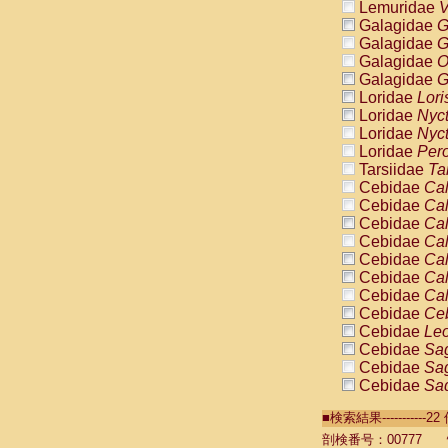
Lemuridae
V
Galagidae
G
Galagidae
G
Galagidae
O
Galagidae
G
Loridae
Lori
Loridae
Nyc
Loridae
Nyc
Loridae
Pero
Tarsiidae
Ta
Cebidae
Cal
Cebidae
Cal
Cebidae
Cal
Cebidae
Cal
Cebidae
Cal
Cebidae
Cal
Cebidae
Cal
Cebidae
Ce
Cebidae
Leo
Cebidae
Sag
Cebidae
Sag
Cebidae
Sag
Cebidae
Sag
■検索結果----------
Cebidae
Sag
Cebidae
Sa
剖検番号：00777