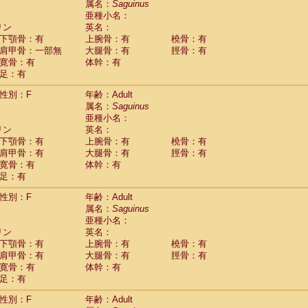
属名：
Saguinus
idae
Cercopithecus lhoesti
(1)
亜種小名：
idae
Cercopithecus mitis
(1)
リン
英名：
idae
Cercopithecus mitis doggetti
(1)
下顎骨：有
上腕骨：有
橈骨：有
idae
Cercopithecus mitis albogularis
肩甲骨：一部無
大腿骨：有
脛骨：有
(0)
idae
Cercopithecus mona
寛骨：有
体幹：有
(3)
idae
Cercopithecus neglectus
足：有
(1)
idae
Cercopithecus nigroviridis
(0)
性別：F
年齢：Adult
idae
Cercopithecus petaurista buettikoferi
(0)
属名：
Saguinus
idae
Cercopithecus
spp.
(0)
亜種小名：
idae
Chlorocebus aethiops
(4)
リン
英名：
idae
Chlorocebus pygerythrus cynosuros
(0)
下顎骨：有
上腕骨：有
橈骨：有
idae
Erythrocebus patas
(30)
肩甲骨：有
大腿骨：有
脛骨：有
idae
Miopithecus talapoin
(1)
寛骨：有
体幹：有
idae
Cercopithecinae
spp.
(0)
足：有
idae
Colobus angolensis
(0)
idae
Colobus guereza
性別：F
年齢：Adult
(0)
idae
Colobus polykomos
属名：
Saguinus
(0)
idae
Piliocolobus badius
亜種小名：
(0)
リン
英名：
idae
Kasi senex vetulus
(1)
下顎骨：有
上腕骨：有
橈骨：有
idae
Kasi senex
(1)
肩甲骨：有
大腿骨：有
脛骨：有
idae
Nasalis larvatus
(0)
寛骨：有
体幹：有
idae
Presbytes melalophos
(0)
足：有
idae
Pygathrix nemaeus
(0)
idae
Semnopithecus entellus
(15)
性別：F
年齢：Adult
idae
Trachypithecus cristatus