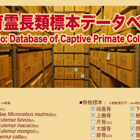
■骨格標本：
or検索
※複数選択可・and検
頭蓋骨
下
841)
dae
Microcebus murinus
上腕骨
橈
(0)
ulemur fulvus
(0)
尺骨
肩
(22)
ulemur macaco
(0)
大腿骨
脛
ulemur mongoz
(1)
腓骨
寛
emur catta
(22)
(2)