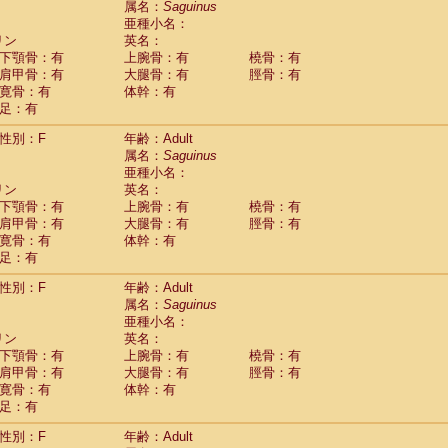
属名：
Saguinus
idae
Macaca assamensis
(1)
亜種小名：
idae
Macaca brunnescens
(0)
リン
英名：
idae
Macaca cyclopis
(17)
下顎骨：有
上腕骨：有
橈骨：有
idae
Macaca fascicularis
(310)
肩甲骨：有
大腿骨：有
脛骨：有
idae
Macaca fuscaca fuscata
(108)
寛骨：有
体幹：有
idae
Macaca fuscata yakui
(98)
足：有
idae
Macaca fuscata
hybrid
(1)
idae
性別：F
Macaca maura
年齢：Adult
(3)
属名：
Saguinus
idae
Macaca mulatta
(56)
亜種小名：
idae
Macaca nemestrina
(3)
リン
英名：
idae
Macaca nigra
(0)
下顎骨：有
上腕骨：有
橈骨：有
idae
Macaca radiata
(27)
肩甲骨：有
大腿骨：有
脛骨：有
idae
Macaca silenus
(0)
寛骨：有
体幹：有
idae
Macaca sinica
(1)
足：有
idae
Macaca sylvanus
(0)
idae
Macaca thibetana
性別：F
年齢：Adult
(0)
idae
Macaca tonkeana
属名：
Saguinus
(0)
idae
Macaca
hybrid
亜種小名：
(1)
idae
Macaca
spp.
リン
英名：
(0)
idae
Allenopithecus nigroviridis
下顎骨：有
上腕骨：有
橈骨：有
(0)
idae
肩甲骨：有
Cercopithecus ascanius
大腿骨：有
脛骨：有
(1)
寛骨：有
体幹：有
idae
Cercopithecus ascanius schmidti
(0)
足：有
idae
Cercopithecus cephus
(0)
idae
Cercopithecus diana
(0)
性別：F
年齢：Adult
idae
Cercopithecus hamlyni
(0)