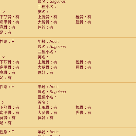
(0)
属名：
Saguinus
idae
Trachypithecus francoisi
亜種小名：
(0)
idae
Trachypithecus obscurus
リン
英名：
(4)
idae
Trachypithecus pileatus
下顎骨：有
上腕骨：有
橈骨：有
(0)
idae
Colobinae
spp.
肩甲骨：有
大腿骨：有
脛骨：有
(0)
idae
Presbytesinae
spp.
寛骨：有
体幹：有
(0)
idae
足：有
Cercopithecidae
spp.
(0)
e
Hoolock hoolock
(1)
性別：F
年齢：Adult
e
Hylobates agilis
(0)
属名：
Saguinus
e
Hylobates klossii
(0)
亜種小名：
e
Hylobates lar
(9)
リン
英名：
e
Hylobates moloch
(2)
下顎骨：有
上腕骨：有
橈骨：有
e
Hylobates muelleri
(0)
肩甲骨：有
大腿骨：有
脛骨：有
e
Hylobates pileatus
(3)
寛骨：有
体幹：有
e
Hylobates
spp.
足：有
(3)
e
Hylobates
hybrid
(1)
性別：F
年齢：Adult
e
Nomascus concolor
(0)
属名：
Saguinus
e
Symphalangus syndactylus
(1)
亜種小名：
Pongo pygmaeus
(0)
リン
英名：
Pan troglodytes
(0)
下顎骨：有
上腕骨：有
橈骨：有
orilla gorilla beringei
(0)
肩甲骨：有
大腿骨：有
脛骨：有
orilla gorilla gorilla
(0)
寛骨：有
体幹：有
c.
(0)
足：有
Dendrogale melanura
(0)
Ptilocercus lowii
性別：F
年齢：Adult
(0)