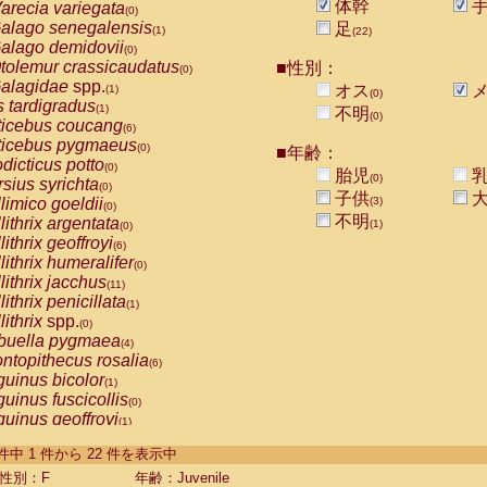
体幹
arecia variegata
(0)
alago senegalensis
足
(1)
(22)
alago demidovii
(0)
tolemur crassicaudatus
■性別：
(0)
alagidae
spp.
オス
メ
(1)
(0)
s tardigradus
(1)
不明
(0)
ticebus coucang
(6)
ticebus pygmaeus
(0)
■年齢：
dicticus potto
(0)
胎児
乳
(0)
rsius syrichta
(0)
子供
大
limico goeldii
(3)
(0)
不明
lithrix argentata
(1)
(0)
lithrix geoffroyi
(6)
lithrix humeralifer
(0)
lithrix jacchus
(11)
lithrix penicillata
(1)
lithrix
spp.
(0)
buella pygmaea
(4)
ntopithecus rosalia
(6)
uinus bicolor
(1)
uinus fuscicollis
(0)
uinus geoffroyi
(1)
uinus imperator
(0)
-22 件中 1 件から 22 件を表示中
uinus labiatus
(0)
guinus leucopus
性別：F
年齢：Juvenile
(2)