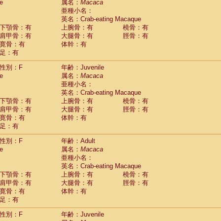
(0)
e
属名：
Macaca
idae
Trachypithecus francoisi
亜種小名：
(0)
idae
Trachypithecus obscurus
英名：Crab-eating Macaque
(5)
idae
Trachypithecus pileatus
下顎骨：有
上腕骨：有
橈骨：有
(0)
idae
Colobinae
spp.
肩甲骨：有
大腿骨：有
脛骨：有
(0)
idae
Presbytesinae
spp.
寛骨：有
体幹：有
(0)
idae
足：有
Cercopithecidae
spp.
(0)
e
Hoolock hoolock
(1)
性別：F
年齢：Juvenile
e
Hylobates agilis
(0)
e
属名：
Macaca
e
Hylobates klossii
(0)
亜種小名：
e
Hylobates lar
(9)
英名：Crab-eating Macaque
e
Hylobates moloch
(2)
下顎骨：有
上腕骨：有
橈骨：有
e
Hylobates muelleri
(0)
肩甲骨：有
大腿骨：有
脛骨：有
e
Hylobates pileatus
(3)
寛骨：有
体幹：有
e
Hylobates
spp.
足：有
(3)
e
Hylobates
hybrid
(1)
性別：F
年齢：Adult
e
Nomascus concolor
(0)
e
属名：
Macaca
e
Symphalangus syndactylus
(1)
亜種小名：
Pongo pygmaeus
(0)
英名：Crab-eating Macaque
Pan troglodytes
(0)
下顎骨：有
上腕骨：有
橈骨：有
orilla gorilla beringei
(0)
肩甲骨：有
大腿骨：有
脛骨：有
orilla gorilla gorilla
(0)
寛骨：有
体幹：有
c.
(0)
足：有
Dendrogale melanura
(0)
Ptilocercus lowii
性別：F
年齢：Juvenile
(0)