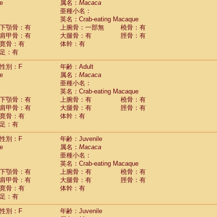
e
属名：
Macaca
idae
Cercopithecus lhoesti
(1)
亜種小名：
idae
Cercopithecus mitis
(1)
英名：Crab-eating Macaque
idae
Cercopithecus mitis doggetti
(1)
下顎骨：有
上腕骨：一部無
橈骨：有
idae
Cercopithecus mitis albogularis
肩甲骨：有
大腿骨：有
脛骨：有
(0)
idae
Cercopithecus mona
寛骨：有
体幹：有
(3)
idae
Cercopithecus neglectus
足：有
(1)
idae
Cercopithecus nigroviridis
(0)
性別：F
年齢：Adult
idae
Cercopithecus petaurista buettikoferi
(0)
e
属名：
Macaca
idae
Cercopithecus
spp.
(0)
亜種小名：
idae
Chlorocebus aethiops
(4)
英名：Crab-eating Macaque
idae
Chlorocebus pygerythrus cynosuros
(0)
下顎骨：有
上腕骨：有
橈骨：有
idae
Erythrocebus patas
(32)
肩甲骨：有
大腿骨：有
脛骨：有
idae
Miopithecus talapoin
(1)
寛骨：有
体幹：有
idae
Cercopithecinae
spp.
(0)
足：有
idae
Colobus angolensis
(0)
idae
Colobus guereza
性別：F
年齢：Juvenile
(0)
idae
Colobus polykomos
e
属名：
Macaca
(0)
idae
Piliocolobus badius
亜種小名：
(0)
英名：Crab-eating Macaque
idae
Kasi senex vetulus
(1)
下顎骨：有
上腕骨：有
橈骨：有
idae
Kasi senex
(1)
肩甲骨：有
大腿骨：有
脛骨：有
idae
Nasalis larvatus
(0)
寛骨：有
体幹：有
idae
Presbytes melalophos
(0)
足：有
idae
Pygathrix nemaeus
(0)
idae
Semnopithecus entellus
(15)
性別：F
年齢：Juvenile
idae
Trachypithecus cristatus