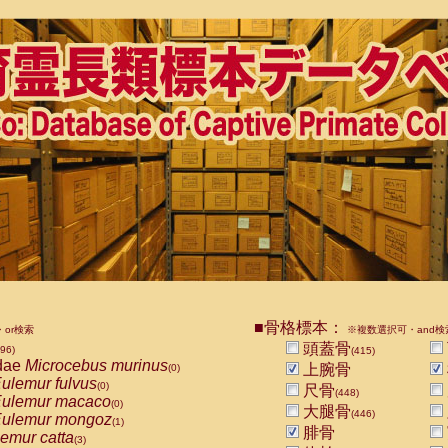
■骨格標本：
or検索
※複数選択可・and検
頭蓋骨
896)
(415)
dae
Microcebus murinus
上腕骨
(0)
ulemur fulvus
(0)
尺骨
(448)
ulemur macaco
(0)
大腿骨
(446)
ulemur mongoz
(1)
腓骨
emur catta
(3)