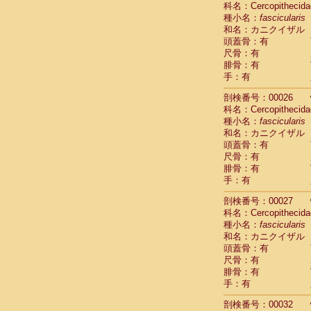
科名：Cercopithecida
Cebidae
Sa
種小名：
fascicularis
Cebidae
Sa
和名：カニクイザル
Cebidae
Sag
頭蓋骨：有
Cebidae
Sa
尺骨：有
Cebidae
Sag
腓骨：有
Cebidae
Sa
手：有
Cebidae
Aot
Cebidae
Ceb
剖検番号：00026
Cebidae
Ceb
科名：Cercopithecida
Cebidae
Ce
種小名：
fascicularis
Cebidae
Ceb
和名：カニクイザル
Cebidae
Ce
頭蓋骨：有
Cebidae
Sai
尺骨：有
腓骨：有
Cebidae
Sai
手：有
Atelidae
Alo
Atelidae
Alo
剖検番号：00027
Atelidae
Alo
科名：Cercopithecida
Atelidae
Alo
種小名：
fascicularis
Atelidae
Ate
和名：カニクイザル
Atelidae
Ate
頭蓋骨：有
Atelidae
Ate
尺骨：有
Atelidae
Ate
腓骨：有
Atelidae
Lag
手：有
Atelidae
Lag
剖検番号：00032
Pitheciidae