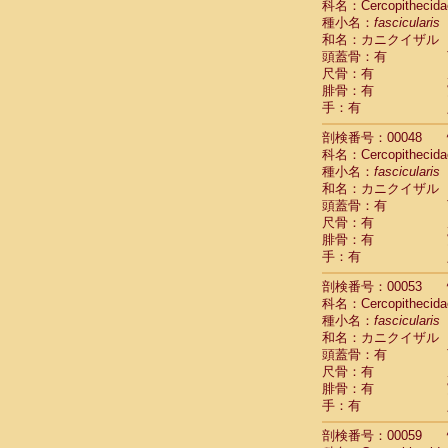
科名：Cercopithecida
Cercopithec
種小名：
fascicularis
Cercopithec
和名：カニクイザル
Cercopithec
頭蓋骨：有
Cercopithec
尺骨：有
Cercopithec
腓骨：有
Cercopithec
手：有
Cercopithec
剖検番号：00048
Cercopithec
科名：Cercopithecida
Cercopithec
種小名：
fascicularis
Cercopithec
和名：カニクイザル
Cercopithec
頭蓋骨：有
Cercopithec
尺骨：有
Cercopithec
腓骨：有
Cercopithec
手：有
Cercopithec
Cercopithec
剖検番号：00053
Cercopithec
科名：Cercopithecida
種小名：
Cercopithec
fascicularis
和名：カニクイザル
Cercopithec
頭蓋骨：有
Cercopithec
尺骨：有
Cercopithec
腓骨：有
Cercopithec
手：有
Cercopithec
Cercopithec
剖検番号：00059
Cercopithec