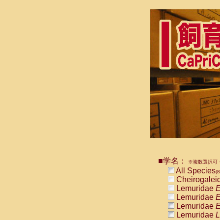
■学名：
※複数選択可・
All Species
(
Cheirogalei
Lemuridae
E
Lemuridae
E
Lemuridae
E
Lemuridae
L