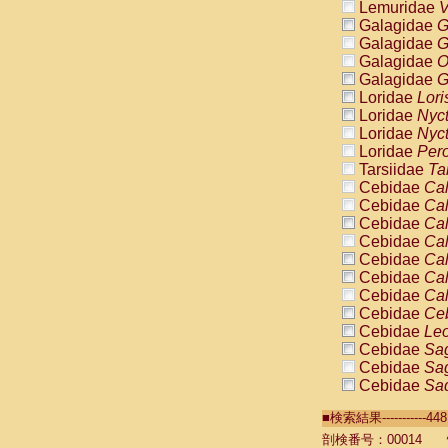
Lemuridae
V
Galagidae
G
Galagidae
G
Galagidae
O
Galagidae
G
Loridae
Lori
Loridae
Nyc
Loridae
Nyc
Loridae
Pero
Tarsiidae
Ta
Cebidae
Cal
Cebidae
Cal
Cebidae
Cal
Cebidae
Cal
Cebidae
Cal
Cebidae
Cal
Cebidae
Cal
Cebidae
Ce
Cebidae
Leo
Cebidae
Sag
Cebidae
Sag
Cebidae
Sag
Cebidae
Sag
■検索結果----------
Cebidae
Sag
Cebidae
Sa
剖検番号：00014