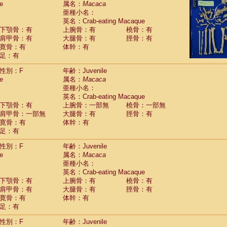
e
属名：
Macaca
Callicebus cupreus
(2)
亜種小名：
Callicebus donacophilus
(0)
英名：Crab-eating Macaque
Callicebus moloch
(0)
下顎骨：有
上腕骨：有
橈骨：有
Callicebus torquatus
(0)
肩甲骨：有
大腿骨：有
脛骨：有
Callicebus
spp.
(0)
寛骨：有
体幹：有
Chiropotes satanas
(1)
足：有
Pithecia monachus
(0)
Pithecia pithecia
性別：F
年齢：Juvenile
(0)
idae
Cercocebus agilis
e
属名：
Macaca
(0)
idae
Cercocebus galeritus chrysogaster
亜種小名：
(0)
idae
Cercocebus torquatus atys
英名：Crab-eating Macaque
(0)
下顎骨：有
上腕骨：一部無
橈骨：一部無
idae
Cercocebus torquatus lunulatus
(1)
肩甲骨：一部無
大腿骨：有
脛骨：有
idae
Cercocebus torquatus torquatus
(0)
寛骨：有
体幹：有
idae
Cercocebus
hybrid
(2)
足：有
idae
Cercocebus
spp.
(0)
idae
Lophocebus albigena
(0)
性別：F
年齢：Juvenile
idae
Papio anubis
(0)
e
属名：
Macaca
idae
Papio cynocephalus
(7)
亜種小名：
idae
Papio hamadryas
英名：Crab-eating Macaque
(1)
idae
Papio papio
下顎骨：有
上腕骨：有
橈骨：有
(0)
idae
Papio
spp.
肩甲骨：有
大腿骨：有
脛骨：有
(0)
idae
Mandrillus leucophaeus
寛骨：有
体幹：有
(0)
idae
Mandrillus sphinx
足：有
(0)
idae
Theropithecus gelada
(0)
性別：F
年齢：Juvenile
idae
Macaca arctoides
(3)