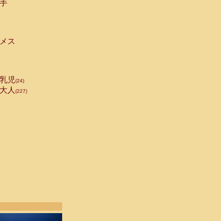
手
メス
乳児
(24)
大人
(227)