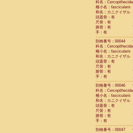
科名：Cercopithecida
Cercopithec
種小名：
fascicularis
Cercopithec
和名：カニクイザル
Cercopithec
頭蓋骨：有
Cercopithec
尺骨：有
Cercopithec
腓骨：有
Cercopithec
手：有
Cercopithec
剖検番号：00044
Cercopithec
科名：Cercopithecida
Cercopithec
種小名：
fascicularis
Cercopithec
和名：カニクイザル
Cercopithec
頭蓋骨：有
Cercopithec
尺骨：有
Cercopithec
腓骨：有
Cercopithec
手：有
Cercopithec
Cercopithec
剖検番号：00046
Cercopithec
科名：Cercopithecida
Cercopithec
種小名：
fascicularis
Cercopithec
和名：カニクイザル
Cercopithec
頭蓋骨：有
尺骨：有
Cercopithec
腓骨：有
Cercopithec
手：有
Cercopithec
Cercopithec
剖検番号：00047
Cercopithec