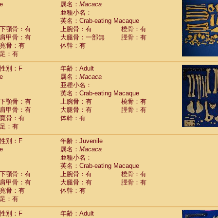
e
guinus midas
属名：
Macaca
(0)
亜種小名：
guinus mystax
(3)
英名：Crab-eating Macaque
uinus nigricollis
(22)
下顎骨：有
上腕骨：有
橈骨：有
guinus oedipus
(12)
肩甲骨：有
大腿骨：一部無
脛骨：有
uinus weddelli
(0)
寛骨：有
体幹：有
guinus
spp.
(0)
足：有
us trivirgatus
(2)
us albifrons
(2)
性別：F
年齢：Adult
us apella
e
(2)
属名：
Macaca
bus capucinus
亜種小名：
(1)
us nigrivittatus
英名：Crab-eating Macaque
(0)
bus
spp.
下顎骨：有
上腕骨：有
橈骨：有
(0)
miri boliviensis
肩甲骨：有
大腿骨：有
脛骨：有
(0)
miri sciureus
寛骨：有
体幹：有
(14)
足：有
uatta caraya
(0)
uatta fusca
(0)
性別：F
年齢：Juvenile
uatta seniculus
(0)
e
属名：
Macaca
uatta
spp.
(1)
亜種小名：
les belzebuth
(0)
英名：Crab-eating Macaque
les geoffroyi
(2)
下顎骨：有
上腕骨：有
橈骨：有
les paniscus
(8)
肩甲骨：有
大腿骨：有
脛骨：有
les
spp.
寛骨：有
(0)
体幹：有
othrix lagothricha
足：有
(3)
othrix lagothricha cana
(0)
性別：F
年齢：Adult
Cacajao calvus rubicundus
(0)