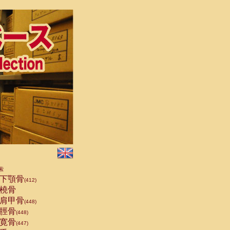
索
下顎骨
(412)
橈骨
肩甲骨
(448)
脛骨
(448)
寛骨
(447)