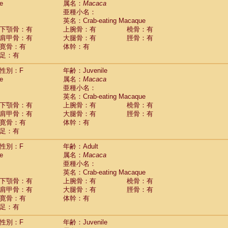
e
属名：
Macaca
idae
Macaca assamensis
(1)
亜種小名：
idae
Macaca brunnescens
(0)
英名：Crab-eating Macaque
idae
Macaca cyclopis
(17)
下顎骨：有
上腕骨：有
橈骨：有
idae
Macaca fascicularis
(338)
肩甲骨：有
大腿骨：有
脛骨：有
idae
Macaca fuscaca fuscata
(110)
寛骨：有
体幹：有
idae
Macaca fuscata yakui
(110)
足：有
idae
Macaca fuscata
hybrid
(1)
idae
性別：F
Macaca maura
年齢：Juvenile
(3)
e
属名：
Macaca
idae
Macaca mulatta
(58)
亜種小名：
idae
Macaca nemestrina
(3)
英名：Crab-eating Macaque
idae
Macaca nigra
(0)
下顎骨：有
上腕骨：有
橈骨：有
idae
Macaca radiata
(27)
肩甲骨：有
大腿骨：有
脛骨：有
idae
Macaca silenus
(0)
寛骨：有
体幹：有
idae
Macaca sinica
(1)
足：有
idae
Macaca sylvanus
(0)
idae
Macaca thibetana
性別：F
年齢：Adult
(0)
idae
Macaca tonkeana
e
属名：
Macaca
(0)
idae
Macaca
hybrid
亜種小名：
(1)
idae
Macaca
spp.
英名：Crab-eating Macaque
(0)
idae
Allenopithecus nigroviridis
下顎骨：有
上腕骨：有
橈骨：有
(0)
idae
肩甲骨：有
Cercopithecus ascanius
大腿骨：有
脛骨：有
(1)
寛骨：有
体幹：有
idae
Cercopithecus ascanius schmidti
(0)
足：有
idae
Cercopithecus cephus
(0)
idae
Cercopithecus diana
(0)
性別：F
年齢：Juvenile
idae
Cercopithecus hamlyni
(0)