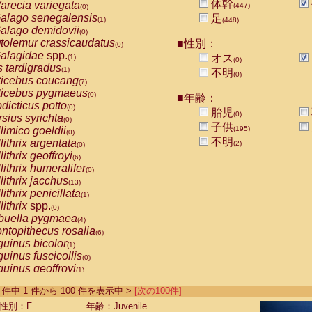
体幹
arecia variegata
(447)
(0)
alago senegalensis
足
(1)
(448)
alago demidovii
(0)
tolemur crassicaudatus
■性別：
(0)
alagidae
spp.
オス
(1)
(0)
s tardigradus
(1)
不明
(0)
ticebus coucang
(7)
ticebus pygmaeus
(0)
■年齢：
dicticus potto
(0)
胎児
(0)
rsius syrichta
(0)
子供
limico goeldii
(195)
(0)
不明
lithrix argentata
(2)
(0)
lithrix geoffroyi
(6)
lithrix humeralifer
(0)
lithrix jacchus
(13)
lithrix penicillata
(1)
lithrix
spp.
(0)
buella pygmaea
(4)
ntopithecus rosalia
(6)
uinus bicolor
(1)
uinus fuscicollis
(0)
uinus geoffroyi
(1)
uinus imperator
(0)
-448 件中 1 件から 100 件を表示中 >
[次の100件]
uinus labiatus
(0)
guinus leucopus
性別：F
年齢：Juvenile
(2)