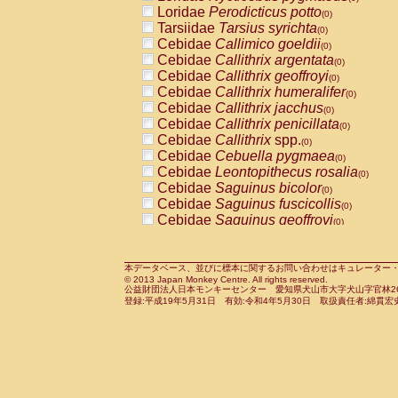
Pitheciidae
Callicebus cupreus
Loridae
Perodicticus potto
(0)
(0)
Pitheciidae
Callicebus donacophilus
Tarsiidae
Tarsius syrichta
(0
(0)
Pitheciidae
Callicebus moloch
Cebidae
Callimico goeldii
(0)
(0)
Pitheciidae
Callicebus torquatus
Cebidae
Callithrix argentata
(0)
(0)
Pitheciidae
Callicebus
spp.
Cebidae
Callithrix geoffroyi
(0)
(0)
Pitheciidae
Chiropotes satanas
Cebidae
Callithrix humeralifer
(0)
(0)
Pitheciidae
Pithecia monachus
Cebidae
Callithrix jacchus
(0)
(0)
Pitheciidae
Pithecia pithecia
Cebidae
Callithrix penicillata
(0)
(0)
Cercopithecidae
Cercocebus agilis
Cebidae
Callithrix
spp.
(0)
(0)
Cercopithecidae
Cercocebus galeritus
Cebidae
Cebuella pygmaea
(0)
Cercopithecidae
Cercocebus torquatu
Cebidae
Leontopithecus rosalia
(0)
Cercopithecidae
Cercocebus torquatus
Cebidae
Saguinus bicolor
(0)
Cercopithecidae
Cercocebus torquatu
Cebidae
Saguinus fuscicollis
(0)
Cercopithecidae
Cercocebus
hybrid
Cebidae
Saguinus geoffroyi
(0)
(0)
Cercopithecidae
Cercocebus
spp.
Cebidae
Saguinus imperator
(0)
(0)
Cercopithecidae
Lophocebus albigen
Cebidae
Saguinus labiatus
(0)
Cercopithecidae
Papio anubis
Cebidae
Saguinus leucopus
本データベース、並びに標本に関するお問い合わせはキュレーター・新宅勇太までお願い
(0)
(0)
© 2013 Japan Monkey Centre. All rights reserved.
Cercopithecidae
Papio cynocephalus
Cebidae
Saguinus midas
(
(0)
公益財団法人日本モンキーセンター 愛知県犬山市大字犬山字官林26番
Cercopithecidae
Papio hamadryas
Cebidae
Saguinus mystax
(0)
登録:平成19年5月31日 有効:令和4年5月30日 取扱責任者:綿貫宏
(0)
Cercopithecidae
Papio papio
Cebidae
Saguinus nigricollis
(0)
(1)
Cercopithecidae
Papio
spp.
Cebidae
Saguinus oedipus
(0)
(1)
Cercopithecidae
Mandrillus leucopha
Cebidae
Saguinus weddelli
(0)
Cercopithecidae
Mandrillus sphinx
Cebidae
Saguinus
spp.
(0)
(0)
Cercopithecidae
Theropithecus gelad
Cebidae
Aotus trivirgatus
(0)
Cercopithecidae
Macaca arctoides
Cebidae
Cebus albifrons
(0)
(0)