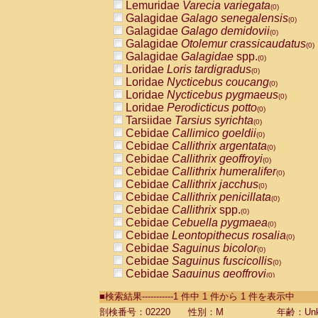
Lemuridae
Varecia variegata
(0)
Galagidae
Galago senegalensis
(0)
Galagidae
Galago demidovii
(0)
Galagidae
Otolemur crassicaudatus
(0)
Galagidae
Galagidae
spp.
(0)
Loridae
Loris tardigradus
(0)
Loridae
Nycticebus coucang
(0)
Loridae
Nycticebus pygmaeus
(0)
Loridae
Perodicticus potto
(0)
Tarsiidae
Tarsius syrichta
(0)
Cebidae
Callimico goeldii
(0)
Cebidae
Callithrix argentata
(0)
Cebidae
Callithrix geoffroyi
(0)
Cebidae
Callithrix humeralifer
(0)
Cebidae
Callithrix jacchus
(0)
Cebidae
Callithrix penicillata
(0)
Cebidae
Callithrix
spp.
(0)
Cebidae
Cebuella pygmaea
(0)
Cebidae
Leontopithecus rosalia
(0)
Cebidae
Saguinus bicolor
(0)
Cebidae
Saguinus fuscicollis
(0)
Cebidae
Saguinus geoffroyi
(0)
Cebidae
Saguinus imperator
(0)
■検索結果-----------1 件中 1 件から 1 件を表示中
Cebidae
Saguinus labiatus
(0)
Cebidae
Saguinus leucopus
剖検番号：02220
性別：M
年齢：Unk
(0)