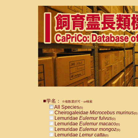
■学名：
※複数選択可・or検索
All Species
(5)
Cheirogaleidae
Microcebus murinus
(0)
Lemuridae
Eulemur fulvus
(0)
Lemuridae
Eulemur macaco
(0)
Lemuridae
Eulemur mongoz
(0)
Lemuridae
Lemur catta
(0)