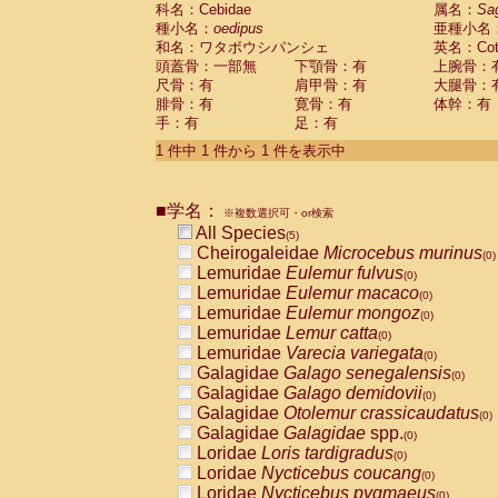
科名：Cebidae
Cebidae
Saguinus midas
属名：
Sa
(0)
種小名：
oedipus
亜種小名
Cebidae
Saguinus mystax
(0)
和名：ワタボウシパンシェ
英名：Cotto
Cebidae
Saguinus nigricollis
(1)
頭蓋骨：一部無
下顎骨：有
上腕骨：
Cebidae
Saguinus oedipus
(1)
尺骨：有
肩甲骨：有
大腿骨：
Cebidae
Saguinus weddelli
(0)
腓骨：有
寛骨：有
体幹：有
Cebidae
Saguinus
spp.
(0)
手：有
足：有
Cebidae
Aotus trivirgatus
(0)
Cebidae
Cebus albifrons
1 件中 1 件から 1 件を表示中
(0)
Cebidae
Cebus apella
(0)
Cebidae
Cebus capucinus
(0)
■学名：
Cebidae
Cebus nigrivittatus
※複数選択可・or検索
(0)
Cebidae
Cebus
spp.
All Species
(0)
(5)
Cebidae
Saimiri boliviensis
Cheirogaleidae
Microcebus murinus
(0)
(0)
Cebidae
Saimiri sciureus
Lemuridae
Eulemur fulvus
(0)
(0)
Atelidae
Alouatta caraya
Lemuridae
Eulemur macaco
(0)
(0)
Atelidae
Alouatta fusca
Lemuridae
Eulemur mongoz
(0)
(0)
Atelidae
Alouatta seniculus
Lemuridae
Lemur catta
(0)
(0)
Atelidae
Alouatta
spp.
Lemuridae
Varecia variegata
(0)
(0)
Atelidae
Ateles belzebuth
Galagidae
Galago senegalensis
(0)
(0)
Atelidae
Ateles geoffroyi
Galagidae
Galago demidovii
(0)
(0)
Atelidae
Ateles paniscus
Galagidae
Otolemur crassicaudatus
(0)
(0)
Atelidae
Ateles
spp.
Galagidae
Galagidae
spp.
(0)
(0)
Atelidae
Lagothrix lagothricha
Loridae
Loris tardigradus
(0)
(0)
Atelidae
Lagothrix lagothricha cana
Loridae
Nycticebus coucang
(0)
(0)
Pitheciidae
Cacajao calvus rubicundu
Loridae
Nycticebus pygmaeus
(0)