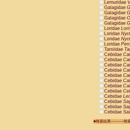
Lemuridae
V
Galagidae
G
Galagidae
G
Galagidae
O
Galagidae
G
Loridae
Lori
Loridae
Nyc
Loridae
Nyc
Loridae
Pero
Tarsiidae
Ta
Cebidae
Cal
Cebidae
Cal
Cebidae
Cal
Cebidae
Cal
Cebidae
Cal
Cebidae
Cal
Cebidae
Cal
Cebidae
Ce
Cebidae
Leo
Cebidae
Sag
Cebidae
Sag
Cebidae
Sag
Cebidae
Sag
■検索結果-------
Cebidae
Sag
Cebidae
Sa