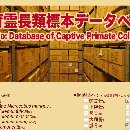
■骨格標本：
or検索
※複数選択可・and検
頭蓋骨
)
(0)
dae
Microcebus murinus
上腕骨
(0)
(0)
ulemur fulvus
(0)
尺骨
(0)
ulemur macaco
(0)
大腿骨
(0)
ulemur mongoz
(0)
腓骨
emur catta
(0)
(0)