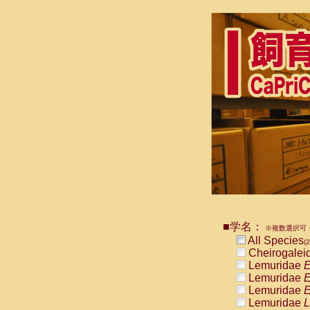
■学名：
※複数選択可・
All Species
(2
Cheirogalei
Lemuridae
E
Lemuridae
E
Lemuridae
E
Lemuridae
L