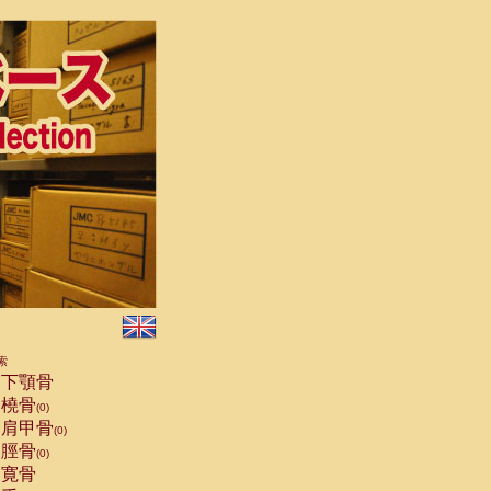
索
下顎骨
橈骨
(0)
肩甲骨
(0)
脛骨
(0)
寛骨