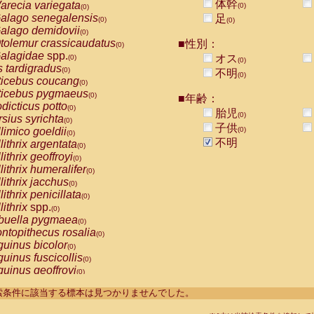
体幹
arecia variegata
(0)
(0)
alago senegalensis
足
(0)
(0)
alago demidovii
(0)
tolemur crassicaudatus
■性別：
(0)
alagidae
spp.
オス
(0)
(0)
s tardigradus
(0)
不明
(0)
ticebus coucang
(0)
ticebus pygmaeus
(0)
■年齢：
dicticus potto
(0)
胎児
(0)
rsius syrichta
(0)
子供
limico goeldii
(0)
(0)
不明
lithrix argentata
(0)
lithrix geoffroyi
(0)
lithrix humeralifer
(0)
lithrix jacchus
(0)
lithrix penicillata
(0)
lithrix
spp.
(0)
buella pygmaea
(0)
ntopithecus rosalia
(0)
uinus bicolor
(0)
uinus fuscicollis
(0)
uinus geoffroyi
(0)
uinus imperator
(0)
----検索条件に該当する標本は見つかりませんでした。
uinus labiatus
(0)
guinus leucopus
(0)