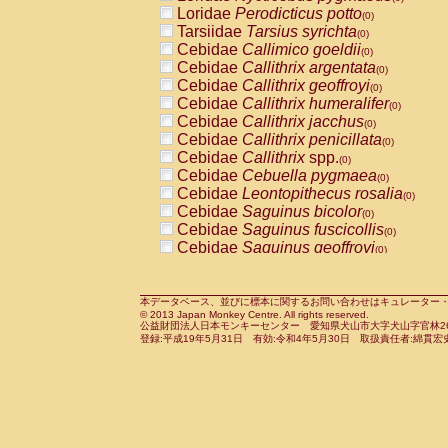
Pitheciidae
Callicebus cupreus
Loridae
Perodicticus potto
(0)
(0)
Pitheciidae
Callicebus donacophilus
Tarsiidae
Tarsius syrichta
(0
(0)
Pitheciidae
Callicebus moloch
Cebidae
Callimico goeldii
(0)
(0)
Pitheciidae
Callicebus torquatus
Cebidae
Callithrix argentata
(0)
(0)
Pitheciidae
Callicebus
spp.
Cebidae
Callithrix geoffroyi
(0)
(0)
Pitheciidae
Chiropotes satanas
Cebidae
Callithrix humeralifer
(0)
(0)
Pitheciidae
Pithecia monachus
Cebidae
Callithrix jacchus
(0)
(0)
Pitheciidae
Pithecia pithecia
Cebidae
Callithrix penicillata
(0)
(0)
Cercopithecidae
Cercocebus agilis
Cebidae
Callithrix
spp.
(0)
(0)
Cercopithecidae
Cercocebus galeritus
Cebidae
Cebuella pygmaea
(0)
Cercopithecidae
Cercocebus torquatu
Cebidae
Leontopithecus rosalia
(0)
Cercopithecidae
Cercocebus torquatus
Cebidae
Saguinus bicolor
(0)
Cercopithecidae
Cercocebus torquatu
Cebidae
Saguinus fuscicollis
(0)
Cercopithecidae
Cercocebus
hybrid
Cebidae
Saguinus geoffroyi
(0)
(0)
Cercopithecidae
Cercocebus
spp.
Cebidae
Saguinus imperator
(0)
(0)
Cercopithecidae
Lophocebus albigen
Cebidae
Saguinus labiatus
(0)
Cercopithecidae
Papio anubis
Cebidae
Saguinus leucopus
本データベース、並びに標本に関するお問い合わせはキュレーター・新宅勇太までお願い
(0)
(0)
© 2013 Japan Monkey Centre. All rights reserved.
Cercopithecidae
Papio cynocephalus
Cebidae
Saguinus midas
(
(0)
公益財団法人日本モンキーセンター 愛知県犬山市大字犬山字官林26番
Cercopithecidae
Papio hamadryas
Cebidae
Saguinus mystax
(0)
登録:平成19年5月31日 有効:令和4年5月30日 取扱責任者:綿貫宏
(0)
Cercopithecidae
Papio papio
Cebidae
Saguinus nigricollis
(0)
(1)
Cercopithecidae
Papio
spp.
Cebidae
Saguinus oedipus
(0)
(1)
Cercopithecidae
Mandrillus leucopha
Cebidae
Saguinus weddelli
(0)
Cercopithecidae
Mandrillus sphinx
Cebidae
Saguinus
spp.
(0)
(0)
Cercopithecidae
Theropithecus gelad
Cebidae
Aotus trivirgatus
(0)
Cercopithecidae
Macaca arctoides
Cebidae
Cebus albifrons
(0)
(0)