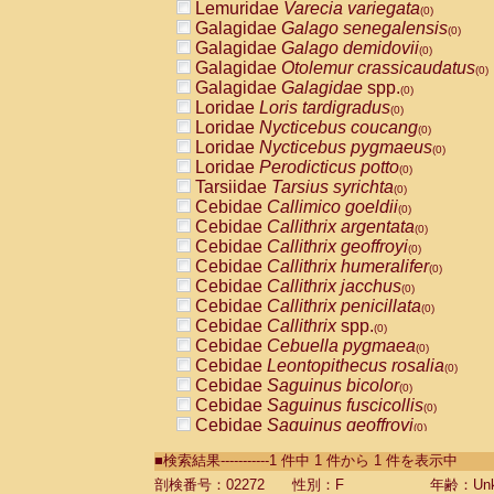
Lemuridae
Varecia variegata
(0)
Galagidae
Galago senegalensis
(0)
Galagidae
Galago demidovii
(0)
Galagidae
Otolemur crassicaudatus
(0)
Galagidae
Galagidae
spp.
(0)
Loridae
Loris tardigradus
(0)
Loridae
Nycticebus coucang
(0)
Loridae
Nycticebus pygmaeus
(0)
Loridae
Perodicticus potto
(0)
Tarsiidae
Tarsius syrichta
(0)
Cebidae
Callimico goeldii
(0)
Cebidae
Callithrix argentata
(0)
Cebidae
Callithrix geoffroyi
(0)
Cebidae
Callithrix humeralifer
(0)
Cebidae
Callithrix jacchus
(0)
Cebidae
Callithrix penicillata
(0)
Cebidae
Callithrix
spp.
(0)
Cebidae
Cebuella pygmaea
(0)
Cebidae
Leontopithecus rosalia
(0)
Cebidae
Saguinus bicolor
(0)
Cebidae
Saguinus fuscicollis
(0)
Cebidae
Saguinus geoffroyi
(0)
Cebidae
Saguinus imperator
(0)
■検索結果-----------1 件中 1 件から 1 件を表示中
Cebidae
Saguinus labiatus
(0)
Cebidae
Saguinus leucopus
剖検番号：02272
性別：F
年齢：Unk
(0)