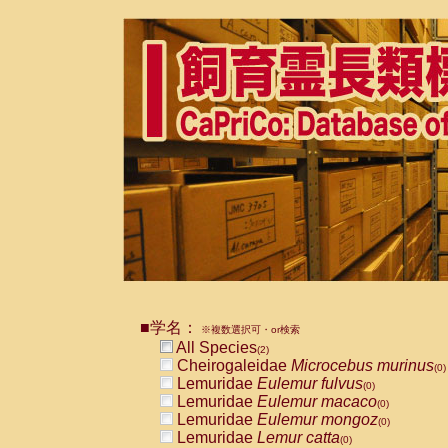
■学名：
※複数選択可・or検索
All Species
(2)
Cheirogaleidae
Microcebus murinus
(0)
Lemuridae
Eulemur fulvus
(0)
Lemuridae
Eulemur macaco
(0)
Lemuridae
Eulemur mongoz
(0)
Lemuridae
Lemur catta
(0)