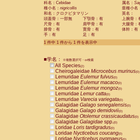
科名：Cebidae
Cebidae
Saguinus midas
属名：
Sa
(0)
種小名：
nigricollis
亜種小名
Cebidae
Saguinus mystax
(0)
和名：クロクビタマリン
英名：
Cebidae
Saguinus nigricollis
(1)
頭蓋骨：一部無
下顎骨：有
上腕骨：
Cebidae
Saguinus oedipus
(1)
尺骨：有
肩甲骨：有
大腿骨：
Cebidae
Saguinus weddelli
(0)
腓骨：有
寛骨：有
体幹：有
Cebidae
Saguinus
spp.
(0)
手：有
足：有
Cebidae
Aotus trivirgatus
(0)
Cebidae
Cebus albifrons
1 件中 1 件から 1 件を表示中
(0)
Cebidae
Cebus apella
(0)
Cebidae
Cebus capucinus
(0)
■学名：
Cebidae
Cebus nigrivittatus
※複数選択可・or検索
(0)
Cebidae
Cebus
spp.
All Species
(0)
(2)
Cebidae
Saimiri boliviensis
Cheirogaleidae
Microcebus murinus
(0)
(0)
Cebidae
Saimiri sciureus
Lemuridae
Eulemur fulvus
(0)
(0)
Atelidae
Alouatta caraya
Lemuridae
Eulemur macaco
(0)
(0)
Atelidae
Alouatta fusca
Lemuridae
Eulemur mongoz
(0)
(0)
Atelidae
Alouatta seniculus
Lemuridae
Lemur catta
(0)
(0)
Atelidae
Alouatta
spp.
Lemuridae
Varecia variegata
(0)
(0)
Atelidae
Ateles belzebuth
Galagidae
Galago senegalensis
(0)
(0)
Atelidae
Ateles geoffroyi
Galagidae
Galago demidovii
(0)
(0)
Atelidae
Ateles paniscus
Galagidae
Otolemur crassicaudatus
(0)
(0)
Atelidae
Ateles
spp.
Galagidae
Galagidae
spp.
(0)
(0)
Atelidae
Lagothrix lagothricha
Loridae
Loris tardigradus
(0)
(0)
Atelidae
Lagothrix lagothricha cana
Loridae
Nycticebus coucang
(0)
(0)
Pitheciidae
Cacajao calvus rubicundu
Loridae
Nycticebus pygmaeus
(0)