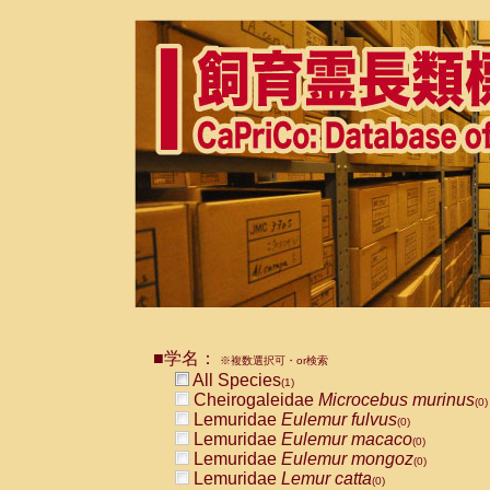
■学名：
※複数選択可・or検索
All Species
(1)
Cheirogaleidae
Microcebus murinus
(0)
Lemuridae
Eulemur fulvus
(0)
Lemuridae
Eulemur macaco
(0)
Lemuridae
Eulemur mongoz
(0)
Lemuridae
Lemur catta
(0)