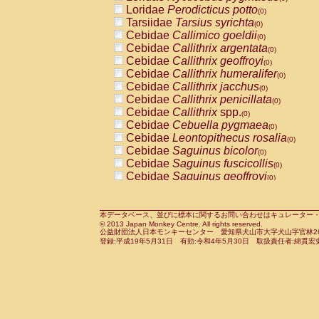
Pitheciidae
Callicebus cupreus
Loridae
Perodicticus potto
(0)
(0)
Pitheciidae
Callicebus donacophilus
Tarsiidae
Tarsius syrichta
(0
(0)
Pitheciidae
Callicebus moloch
Cebidae
Callimico goeldii
(0)
(0)
Pitheciidae
Callicebus torquatus
Cebidae
Callithrix argentata
(0)
(0)
Pitheciidae
Callicebus
spp.
Cebidae
Callithrix geoffroyi
(0)
(0)
Pitheciidae
Chiropotes satanas
Cebidae
Callithrix humeralifer
(0)
(0)
Pitheciidae
Pithecia monachus
Cebidae
Callithrix jacchus
(0)
(0)
Pitheciidae
Pithecia pithecia
Cebidae
Callithrix penicillata
(0)
(0)
Cercopithecidae
Cercocebus agilis
Cebidae
Callithrix
spp.
(0)
(0)
Cercopithecidae
Cercocebus galeritus
Cebidae
Cebuella pygmaea
(0)
Cercopithecidae
Cercocebus torquatu
Cebidae
Leontopithecus rosalia
(0)
Cercopithecidae
Cercocebus torquatus
Cebidae
Saguinus bicolor
(0)
Cercopithecidae
Cercocebus torquatu
Cebidae
Saguinus fuscicollis
(0)
Cercopithecidae
Cercocebus
hybrid
Cebidae
Saguinus geoffroyi
(0)
(0)
Cercopithecidae
Cercocebus
spp.
Cebidae
Saguinus imperator
(0)
(0)
Cercopithecidae
Lophocebus albigen
Cebidae
Saguinus labiatus
(0)
Cercopithecidae
Papio anubis
Cebidae
Saguinus leucopus
本データベース、並びに標本に関するお問い合わせはキュレーター・新宅勇太までお願い
(0)
(0)
© 2013 Japan Monkey Centre. All rights reserved.
Cercopithecidae
Papio cynocephalus
Cebidae
Saguinus midas
(
(0)
公益財団法人日本モンキーセンター 愛知県犬山市大字犬山字官林26番
Cercopithecidae
Papio hamadryas
Cebidae
Saguinus mystax
(0)
登録:平成19年5月31日 有効:令和4年5月30日 取扱責任者:綿貫宏
(0)
Cercopithecidae
Papio papio
Cebidae
Saguinus nigricollis
(0)
(0)
Cercopithecidae
Papio
spp.
Cebidae
Saguinus oedipus
(0)
(1)
Cercopithecidae
Mandrillus leucopha
Cebidae
Saguinus weddelli
(0)
Cercopithecidae
Mandrillus sphinx
Cebidae
Saguinus
spp.
(0)
(0)
Cercopithecidae
Theropithecus gelad
Cebidae
Aotus trivirgatus
(0)
Cercopithecidae
Macaca arctoides
Cebidae
Cebus albifrons
(0)
(0)