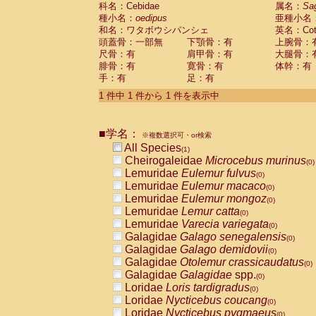
科名：Cebidae
Cebidae
Saguinus midas
属名：
Sa
(0)
種小名：
oedipus
亜種小名
Cebidae
Saguinus mystax
(0)
和名：ワタボウシパンシェ
英名：Cotto
Cebidae
Saguinus nigricollis
(0)
頭蓋骨：一部無
下顎骨：有
上腕骨：
Cebidae
Saguinus oedipus
(1)
尺骨：有
肩甲骨：有
大腿骨：
Cebidae
Saguinus weddelli
(0)
腓骨：有
寛骨：有
体幹：有
Cebidae
Saguinus
spp.
(0)
手：有
足：有
Cebidae
Aotus trivirgatus
(0)
Cebidae
Cebus albifrons
1 件中 1 件から 1 件を表示中
(0)
Cebidae
Cebus apella
(0)
Cebidae
Cebus capucinus
(0)
■学名：
Cebidae
Cebus nigrivittatus
※複数選択可・or検索
(0)
Cebidae
Cebus
spp.
All Species
(0)
(1)
Cebidae
Saimiri boliviensis
Cheirogaleidae
Microcebus murinus
(0)
(0)
Cebidae
Saimiri sciureus
Lemuridae
Eulemur fulvus
(0)
(0)
Atelidae
Alouatta caraya
Lemuridae
Eulemur macaco
(0)
(0)
Atelidae
Alouatta fusca
Lemuridae
Eulemur mongoz
(0)
(0)
Atelidae
Alouatta seniculus
Lemuridae
Lemur catta
(0)
(0)
Atelidae
Alouatta
spp.
Lemuridae
Varecia variegata
(0)
(0)
Atelidae
Ateles belzebuth
Galagidae
Galago senegalensis
(0)
(0)
Atelidae
Ateles geoffroyi
Galagidae
Galago demidovii
(0)
(0)
Atelidae
Ateles paniscus
Galagidae
Otolemur crassicaudatus
(0)
(0)
Atelidae
Ateles
spp.
Galagidae
Galagidae
spp.
(0)
(0)
Atelidae
Lagothrix lagothricha
Loridae
Loris tardigradus
(0)
(0)
Atelidae
Lagothrix lagothricha cana
Loridae
Nycticebus coucang
(0)
(0)
Pitheciidae
Cacajao calvus rubicundu
Loridae
Nycticebus pygmaeus
(0)