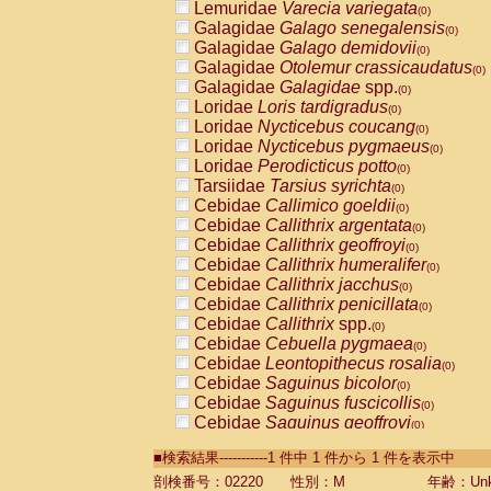
Lemuridae
Varecia variegata
(0)
Galagidae
Galago senegalensis
(0)
Galagidae
Galago demidovii
(0)
Galagidae
Otolemur crassicaudatus
(0)
Galagidae
Galagidae
spp.
(0)
Loridae
Loris tardigradus
(0)
Loridae
Nycticebus coucang
(0)
Loridae
Nycticebus pygmaeus
(0)
Loridae
Perodicticus potto
(0)
Tarsiidae
Tarsius syrichta
(0)
Cebidae
Callimico goeldii
(0)
Cebidae
Callithrix argentata
(0)
Cebidae
Callithrix geoffroyi
(0)
Cebidae
Callithrix humeralifer
(0)
Cebidae
Callithrix jacchus
(0)
Cebidae
Callithrix penicillata
(0)
Cebidae
Callithrix
spp.
(0)
Cebidae
Cebuella pygmaea
(0)
Cebidae
Leontopithecus rosalia
(0)
Cebidae
Saguinus bicolor
(0)
Cebidae
Saguinus fuscicollis
(0)
Cebidae
Saguinus geoffroyi
(0)
Cebidae
Saguinus imperator
(0)
■検索結果-----------1 件中 1 件から 1 件を表示中
Cebidae
Saguinus labiatus
(0)
Cebidae
Saguinus leucopus
剖検番号：02220
性別：M
年齢：Unk
(0)