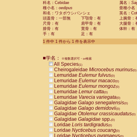
科名：Cebidae
Cebidae
Saguinus midas
属名：
Sa
(0)
種小名：
oedipus
亜種小名
Cebidae
Saguinus mystax
(0)
和名：ワタボウシパンシェ
英名：Cotto
Cebidae
Saguinus nigricollis
(0)
頭蓋骨：一部無
下顎骨：有
上腕骨：
Cebidae
Saguinus oedipus
(1)
尺骨：有
肩甲骨：有
大腿骨：
Cebidae
Saguinus weddelli
(0)
腓骨：有
寛骨：有
体幹：有
Cebidae
Saguinus
spp.
(0)
手：有
足：有
Cebidae
Aotus trivirgatus
(0)
Cebidae
Cebus albifrons
1 件中 1 件から 1 件を表示中
(0)
Cebidae
Cebus apella
(0)
Cebidae
Cebus capucinus
(0)
■学名：
Cebidae
Cebus nigrivittatus
※複数選択可・or検索
(0)
Cebidae
Cebus
spp.
All Species
(0)
(1)
Cebidae
Saimiri boliviensis
Cheirogaleidae
Microcebus murinus
(0)
(0)
Cebidae
Saimiri sciureus
Lemuridae
Eulemur fulvus
(0)
(0)
Atelidae
Alouatta caraya
Lemuridae
Eulemur macaco
(0)
(0)
Atelidae
Alouatta fusca
Lemuridae
Eulemur mongoz
(0)
(0)
Atelidae
Alouatta seniculus
Lemuridae
Lemur catta
(0)
(0)
Atelidae
Alouatta
spp.
Lemuridae
Varecia variegata
(0)
(0)
Atelidae
Ateles belzebuth
Galagidae
Galago senegalensis
(0)
(0)
Atelidae
Ateles geoffroyi
Galagidae
Galago demidovii
(0)
(0)
Atelidae
Ateles paniscus
Galagidae
Otolemur crassicaudatus
(0)
(0)
Atelidae
Ateles
spp.
Galagidae
Galagidae
spp.
(0)
(0)
Atelidae
Lagothrix lagothricha
Loridae
Loris tardigradus
(0)
(0)
Atelidae
Lagothrix lagothricha cana
Loridae
Nycticebus coucang
(0)
(0)
Pitheciidae
Cacajao calvus rubicundu
Loridae
Nycticebus pygmaeus
(0)