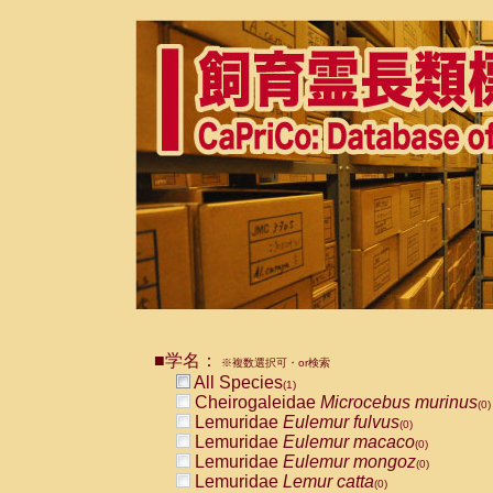
■学名：
※複数選択可・or検索
All Species
(1)
Cheirogaleidae
Microcebus murinus
(0)
Lemuridae
Eulemur fulvus
(0)
Lemuridae
Eulemur macaco
(0)
Lemuridae
Eulemur mongoz
(0)
Lemuridae
Lemur catta
(0)