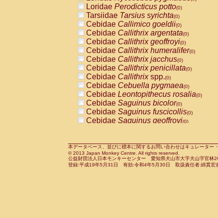
Pitheciidae
Callicebus cupreus
Loridae
Perodicticus potto
(0)
(0)
Pitheciidae
Callicebus donacophilus
Tarsiidae
Tarsius syrichta
(0
(0)
Pitheciidae
Callicebus moloch
Cebidae
Callimico goeldii
(0)
(0)
Pitheciidae
Callicebus torquatus
Cebidae
Callithrix argentata
(0)
(0)
Pitheciidae
Callicebus
spp.
Cebidae
Callithrix geoffroyi
(0)
(0)
Pitheciidae
Chiropotes satanas
Cebidae
Callithrix humeralifer
(0)
(0)
Pitheciidae
Pithecia monachus
Cebidae
Callithrix jacchus
(0)
(0)
Pitheciidae
Pithecia pithecia
Cebidae
Callithrix penicillata
(0)
(0)
Cercopithecidae
Cercocebus agilis
Cebidae
Callithrix
spp.
(0)
(0)
Cercopithecidae
Cercocebus galeritus
Cebidae
Cebuella pygmaea
(0)
Cercopithecidae
Cercocebus torquatu
Cebidae
Leontopithecus rosalia
(0)
Cercopithecidae
Cercocebus torquatus
Cebidae
Saguinus bicolor
(0)
Cercopithecidae
Cercocebus torquatu
Cebidae
Saguinus fuscicollis
(0)
Cercopithecidae
Cercocebus
hybrid
Cebidae
Saguinus geoffroyi
(0)
(0)
Cercopithecidae
Cercocebus
spp.
Cebidae
Saguinus imperator
(0)
(0)
Cercopithecidae
Lophocebus albigen
Cebidae
Saguinus labiatus
(0)
Cercopithecidae
Papio anubis
Cebidae
Saguinus leucopus
本データベース、並びに標本に関するお問い合わせはキュレーター・新宅勇太までお願い
(0)
(0)
© 2013 Japan Monkey Centre. All rights reserved.
Cercopithecidae
Papio cynocephalus
Cebidae
Saguinus midas
(
(0)
公益財団法人日本モンキーセンター 愛知県犬山市大字犬山字官林26番
Cercopithecidae
Papio hamadryas
Cebidae
Saguinus mystax
(0)
登録:平成19年5月31日 有効:令和4年5月30日 取扱責任者:綿貫宏
(0)
Cercopithecidae
Papio papio
Cebidae
Saguinus nigricollis
(0)
(0)
Cercopithecidae
Papio
spp.
Cebidae
Saguinus oedipus
(0)
(1)
Cercopithecidae
Mandrillus leucopha
Cebidae
Saguinus weddelli
(0)
Cercopithecidae
Mandrillus sphinx
Cebidae
Saguinus
spp.
(0)
(0)
Cercopithecidae
Theropithecus gelad
Cebidae
Aotus trivirgatus
(0)
Cercopithecidae
Macaca arctoides
Cebidae
Cebus albifrons
(0)
(0)