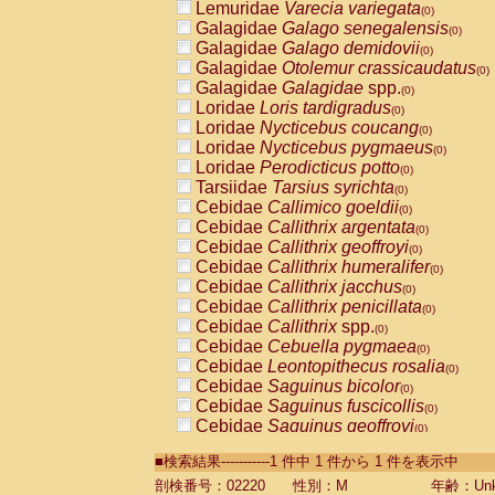
Lemuridae
Varecia variegata
(0)
Galagidae
Galago senegalensis
(0)
Galagidae
Galago demidovii
(0)
Galagidae
Otolemur crassicaudatus
(0)
Galagidae
Galagidae
spp.
(0)
Loridae
Loris tardigradus
(0)
Loridae
Nycticebus coucang
(0)
Loridae
Nycticebus pygmaeus
(0)
Loridae
Perodicticus potto
(0)
Tarsiidae
Tarsius syrichta
(0)
Cebidae
Callimico goeldii
(0)
Cebidae
Callithrix argentata
(0)
Cebidae
Callithrix geoffroyi
(0)
Cebidae
Callithrix humeralifer
(0)
Cebidae
Callithrix jacchus
(0)
Cebidae
Callithrix penicillata
(0)
Cebidae
Callithrix
spp.
(0)
Cebidae
Cebuella pygmaea
(0)
Cebidae
Leontopithecus rosalia
(0)
Cebidae
Saguinus bicolor
(0)
Cebidae
Saguinus fuscicollis
(0)
Cebidae
Saguinus geoffroyi
(0)
Cebidae
Saguinus imperator
(0)
■検索結果-----------1 件中 1 件から 1 件を表示中
Cebidae
Saguinus labiatus
(0)
Cebidae
Saguinus leucopus
剖検番号：02220
性別：M
年齢：Unk
(0)