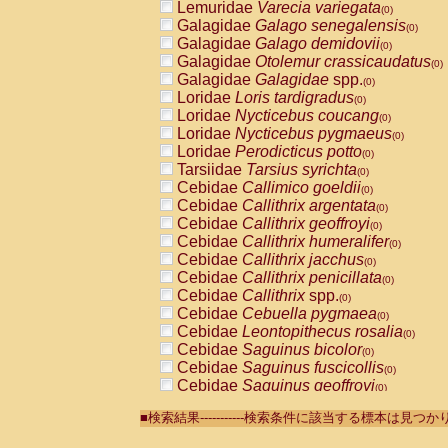
Lemuridae
Varecia variegata
(0)
Galagidae
Galago senegalensis
(0)
Galagidae
Galago demidovii
(0)
Galagidae
Otolemur crassicaudatus
(0)
Galagidae
Galagidae
spp.
(0)
Loridae
Loris tardigradus
(0)
Loridae
Nycticebus coucang
(0)
Loridae
Nycticebus pygmaeus
(0)
Loridae
Perodicticus potto
(0)
Tarsiidae
Tarsius syrichta
(0)
Cebidae
Callimico goeldii
(0)
Cebidae
Callithrix argentata
(0)
Cebidae
Callithrix geoffroyi
(0)
Cebidae
Callithrix humeralifer
(0)
Cebidae
Callithrix jacchus
(0)
Cebidae
Callithrix penicillata
(0)
Cebidae
Callithrix
spp.
(0)
Cebidae
Cebuella pygmaea
(0)
Cebidae
Leontopithecus rosalia
(0)
Cebidae
Saguinus bicolor
(0)
Cebidae
Saguinus fuscicollis
(0)
Cebidae
Saguinus geoffroyi
(0)
Cebidae
Saguinus imperator
(0)
■検索結果-----------検索条件に該当する標本は見
Cebidae
Saguinus labiatus
(0)
Cebidae
Saguinus leucopus
(0)