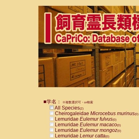
■学名：
※複数選択可・or検索
All Species
(2)
Cheirogaleidae
Microcebus murinus
(0)
Lemuridae
Eulemur fulvus
(0)
Lemuridae
Eulemur macaco
(0)
Lemuridae
Eulemur mongoz
(0)
Lemuridae
Lemur catta
(0)