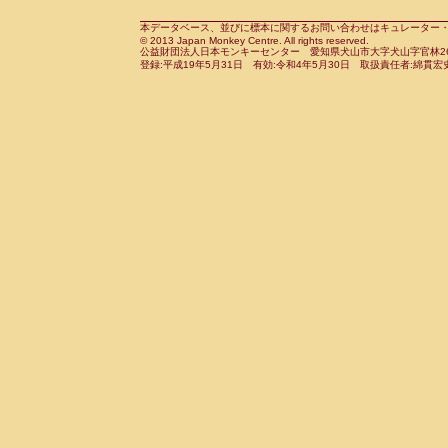
Cebidae
Saguinus midas
(0)
Cebidae
Saguinus mystax
本データベース、並びに標本に関するお問い合わせはキュレーター・新宅勇太までお願い
(0)
© 2013 Japan Monkey Centre. All rights reserved.
Cebidae
Saguinus nigricollis
(1)
公益財団法人日本モンキーセンター 愛知県犬山市大字犬山字官林26番
Cebidae
Saguinus oedipus
登録:平成19年5月31日 有効:令和4年5月30日 取扱責任者:綿貫宏
(1)
Cebidae
Saguinus weddelli
(0)
Cebidae
Saguinus
spp.
(0)
Cebidae
Aotus trivirgatus
(0)
Cebidae
Cebus albifrons
(0)
Cebidae
Cebus apella
(0)
Cebidae
Cebus capucinus
(0)
Cebidae
Cebus nigrivittatus
(0)
Cebidae
Cebus
spp.
(0)
Cebidae
Saimiri boliviensis
(0)
Cebidae
Saimiri sciureus
(0)
Atelidae
Alouatta caraya
(0)
Atelidae
Alouatta fusca
(0)
Atelidae
Alouatta seniculus
(0)
Atelidae
Alouatta
spp.
(0)
Atelidae
Ateles belzebuth
(0)
Atelidae
Ateles geoffroyi
(0)
Atelidae
Ateles paniscus
(0)
Atelidae
Ateles
spp.
(0)
Atelidae
Lagothrix lagothricha
(0)
Atelidae
Lagothrix lagothricha cana
(0)
Pitheciidae
Cacajao calvus rubicundu