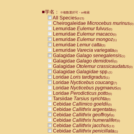
Pitheciidae
Callicebus cupreus
(2)
Pitheciidae
Callicebus donacophilus
(0
■学名：
※複数選択可・or検索
Pitheciidae
Callicebus moloch
(0)
All Species
(915)
Pitheciidae
Callicebus torquatus
(0)
Cheirogaleidae
Microcebus murinus
(0)
Pitheciidae
Callicebus
spp.
(0)
Lemuridae
Eulemur fulvus
(0)
Pitheciidae
Chiropotes satanas
(1)
Lemuridae
Eulemur macaco
(0)
Pitheciidae
Pithecia monachus
(0)
Lemuridae
Eulemur mongoz
(1)
Pitheciidae
Pithecia pithecia
(0)
Lemuridae
Lemur catta
(3)
Cercopithecidae
Cercocebus agilis
(0)
Lemuridae
Varecia variegata
(0)
Cercopithecidae
Cercocebus galeritus
Galagidae
Galago senegalensis
(1)
Cercopithecidae
Cercocebus torquatu
Galagidae
Galago demidovii
(0)
Cercopithecidae
Cercocebus torquatus
Galagidae
Otolemur crassicaudatus
(0)
Cercopithecidae
Cercocebus torquatu
Galagidae
Galagidae
spp.
(1)
Cercopithecidae
Cercocebus
hybrid
(2)
Loridae
Loris tardigradus
(1)
Cercopithecidae
Cercocebus
spp.
(0)
Loridae
Nycticebus coucang
(7)
Cercopithecidae
Lophocebus albigen
Loridae
Nycticebus pygmaeus
(0)
Cercopithecidae
Papio anubis
(2)
Loridae
Perodicticus potto
(0)
Cercopithecidae
Papio cynocephalus
(
Tarsiidae
Tarsius syrichta
(0)
Cercopithecidae
Papio hamadryas
(1)
Cebidae
Callimico goeldii
(0)
Cercopithecidae
Papio papio
(0)
Cebidae
Callithrix argentata
(0)
Cercopithecidae
Papio
spp.
(0)
Cebidae
Callithrix geoffroyi
(6)
Cercopithecidae
Mandrillus leucopha
Cebidae
Callithrix humeralifer
(0)
Cercopithecidae
Mandrillus sphinx
(1)
Cebidae
Callithrix jacchus
(13)
Cercopithecidae
Theropithecus gelad
Cebidae
Callithrix penicillata
(1)
Cercopithecidae
Macaca arctoides
(3)