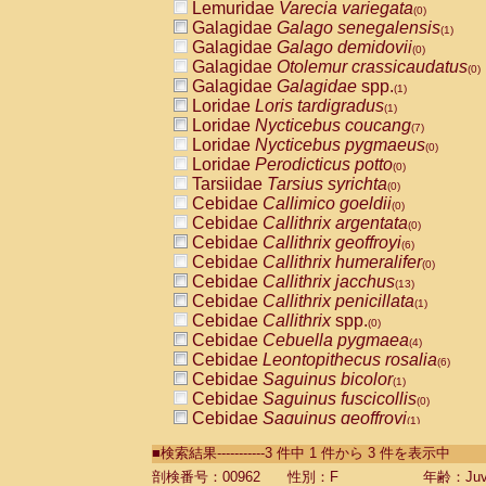
Lemuridae
Varecia variegata
(0)
Galagidae
Galago senegalensis
(1)
Galagidae
Galago demidovii
(0)
Galagidae
Otolemur crassicaudatus
(0)
Galagidae
Galagidae
spp.
(1)
Loridae
Loris tardigradus
(1)
Loridae
Nycticebus coucang
(7)
Loridae
Nycticebus pygmaeus
(0)
Loridae
Perodicticus potto
(0)
Tarsiidae
Tarsius syrichta
(0)
Cebidae
Callimico goeldii
(0)
Cebidae
Callithrix argentata
(0)
Cebidae
Callithrix geoffroyi
(6)
Cebidae
Callithrix humeralifer
(0)
Cebidae
Callithrix jacchus
(13)
Cebidae
Callithrix penicillata
(1)
Cebidae
Callithrix
spp.
(0)
Cebidae
Cebuella pygmaea
(4)
Cebidae
Leontopithecus rosalia
(6)
Cebidae
Saguinus bicolor
(1)
Cebidae
Saguinus fuscicollis
(0)
Cebidae
Saguinus geoffroyi
(1)
Cebidae
Saguinus imperator
(0)
■検索結果-----------3 件中 1 件から 3 件を表示中
Cebidae
Saguinus labiatus
(0)
Cebidae
Saguinus leucopus
剖検番号：00962
性別：F
年齢：Juve
(2)