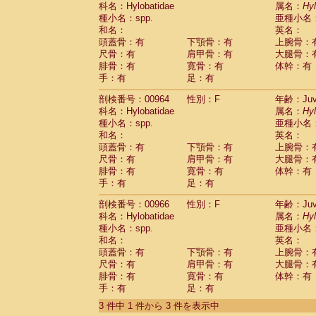
科名：Hylobatidae
Cebidae
Saguinus midas
属名：
Hy
(0)
種小名：spp.
亜種小名
Cebidae
Saguinus mystax
(3)
和名：
英名：
Cebidae
Saguinus nigricollis
(22)
頭蓋骨：有
下顎骨：有
上腕骨：
Cebidae
Saguinus oedipus
(12)
尺骨：有
肩甲骨：有
大腿骨：
Cebidae
Saguinus weddelli
(0)
腓骨：有
寛骨：有
体幹：有
Cebidae
Saguinus
spp.
(0)
手：有
足：有
Cebidae
Aotus trivirgatus
(3)
Cebidae
Cebus albifrons
(2)
剖検番号：00964
性別：F
年齢：Juve
Cebidae
Cebus apella
科名：Hylobatidae
(3)
属名：
Hy
Cebidae
Cebus capucinus
種小名：spp.
亜種小名
(1)
Cebidae
Cebus nigrivittatus
和名：
英名：
(0)
Cebidae
Cebus
spp.
頭蓋骨：有
下顎骨：有
上腕骨：
(0)
Cebidae
Saimiri boliviensis
尺骨：有
肩甲骨：有
大腿骨：
(0)
腓骨：有
Cebidae
Saimiri sciureus
寛骨：有
体幹：有
(14)
手：有
足：有
Atelidae
Alouatta caraya
(0)
Atelidae
Alouatta fusca
(0)
剖検番号：00966
性別：F
年齢：Juve
Atelidae
Alouatta seniculus
(0)
科名：Hylobatidae
属名：
Hy
Atelidae
Alouatta
spp.
(1)
種小名：spp.
亜種小名
Atelidae
Ateles belzebuth
(0)
和名：
英名：
Atelidae
Ateles geoffroyi
(2)
頭蓋骨：有
下顎骨：有
上腕骨：
Atelidae
Ateles paniscus
(8)
尺骨：有
肩甲骨：有
大腿骨：
Atelidae
Ateles
spp.
腓骨：有
寛骨：有
(0)
体幹：有
Atelidae
Lagothrix lagothricha
手：有
足：有
(3)
Atelidae
Lagothrix lagothricha cana
(0)
3 件中 1 件から 3 件を表示中
Pitheciidae
Cacajao calvus rubicundu