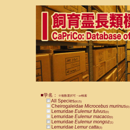
■学名：
※複数選択可・or検索
All Species
(915)
Cheirogaleidae
Microcebus murinus
(0)
Lemuridae
Eulemur fulvus
(0)
Lemuridae
Eulemur macaco
(0)
Lemuridae
Eulemur mongoz
(1)
Lemuridae
Lemur catta
(3)