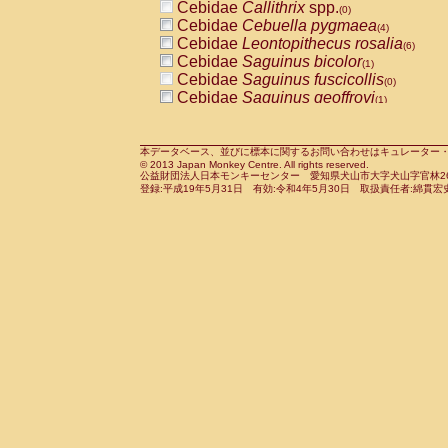
Cebidae
Callithrix
spp.
(0)
Cercopithecidae
Macaca assamensis
(
Cebidae
Cebuella pygmaea
(4)
Cercopithecidae
Macaca brunnescen
Cebidae
Leontopithecus rosalia
(6)
Cercopithecidae
Macaca cyclopis
(17)
Cebidae
Saguinus bicolor
(1)
Cercopithecidae
Macaca fascicularis
(3
Cebidae
Saguinus fuscicollis
(0)
Cercopithecidae
Macaca fuscaca fusc
Cebidae
Saguinus geoffroyi
(1)
Cercopithecidae
Macaca fuscata yaku
Cebidae
Saguinus imperator
(0)
Cercopithecidae
Macaca fuscata
hybr
Cebidae
Saguinus labiatus
(0)
Cercopithecidae
Macaca maura
(3)
Cebidae
Saguinus leucopus
本データベース、並びに標本に関するお問い合わせはキュレーター・新宅勇太までお願い
(2)
Cercopithecidae
Macaca mulatta
(58)
© 2013 Japan Monkey Centre. All rights reserved.
Cebidae
Saguinus midas
(0)
Cercopithecidae
Macaca nemestrina
公益財団法人日本モンキーセンター 愛知県犬山市大字犬山字官林26番
(3
Cebidae
Saguinus mystax
登録:平成19年5月31日 有効:令和4年5月30日 取扱責任者:綿貫宏
(3)
Cercopithecidae
Macaca nigra
(0)
Cebidae
Saguinus nigricollis
(22)
Cercopithecidae
Macaca radiata
(27)
Cebidae
Saguinus oedipus
(12)
Cercopithecidae
Macaca silenus
(0)
Cebidae
Saguinus weddelli
(0)
Cercopithecidae
Macaca sinica
(1)
Cebidae
Saguinus
spp.
(0)
Cercopithecidae
Macaca sylvanus
(0)
Cebidae
Aotus trivirgatus
(3)
Cercopithecidae
Macaca thibetana
(0)
Cebidae
Cebus albifrons
(2)
Cercopithecidae
Macaca tonkeana
(0)
Cebidae
Cebus apella
(3)
Cercopithecidae
Macaca
hybrid
(1)
Cebidae
Cebus capucinus
(1)
Cercopithecidae
Macaca
spp.
(0)
Cebidae
Cebus nigrivittatus
(0)
Cercopithecidae
Allenopithecus nigrov
Cebidae
Cebus
spp.
(0)
Cercopithecidae
Cercopithecus ascan
Cebidae
Saimiri boliviensis
(0)
Cercopithecidae
Cercopithecus ascan
Cebidae
Saimiri sciureus
(14)
Cercopithecidae
Cercopithecus ceph
Atelidae
Alouatta caraya
(0)
Cercopithecidae
Cercopithecus diana
Atelidae
Alouatta fusca
(0)
Cercopithecidae
Cercopithecus hamly