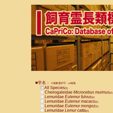
■学名：
※複数選択可・or検索
All Species
(5)
Cheirogaleidae
Microcebus murinus
(0)
Lemuridae
Eulemur fulvus
(0)
Lemuridae
Eulemur macaco
(0)
Lemuridae
Eulemur mongoz
(0)
Lemuridae
Lemur catta
(0)