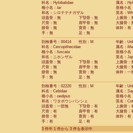
科名：Hylobatidae
Cebidae
Saguinus midas
属名：
Hy
(0)
種小名：
lar
亜種小名
Cebidae
Saguinus mystax
(0)
和名：シロテテナガザル
英名：Whit
Cebidae
Saguinus nigricollis
(0)
頭蓋骨：無
下顎骨：無
上腕骨：
Cebidae
Saguinus oedipus
(1)
尺骨：無
肩甲骨：無
大腿骨：
Cebidae
Saguinus weddelli
(0)
腓骨：無
寛骨：無
体幹：有
Cebidae
Saguinus
spp.
(0)
手：無
足：無
Cebidae
Aotus trivirgatus
(0)
Cebidae
Cebus albifrons
(0)
剖検番号：00414
性別：M
年齢：Unk
Cebidae
Cebus apella
科名：Cercopithecidae
(0)
属名：
Ma
Cebidae
Cebus capucinus
種小名：
fuscata
亜種小名
(0)
Cebidae
Cebus nigrivittatus
和名：ニホンザル
英名：Japa
(0)
Cebidae
Cebus
spp.
頭蓋骨：無
下顎骨：無
上腕骨：
(0)
Cebidae
Saimiri boliviensis
尺骨：無
肩甲骨：無
大腿骨：
(0)
腓骨：無
Cebidae
Saimiri sciureus
寛骨：無
体幹：一
(0)
手：無
足：無
Atelidae
Alouatta caraya
(0)
Atelidae
Alouatta fusca
(0)
剖検番号：02220
性別：M
年齢：Unk
Atelidae
Alouatta seniculus
(0)
科名：Cebidae
属名：
Sa
Atelidae
Alouatta
spp.
(0)
種小名：
oedipus
亜種小名
Atelidae
Ateles belzebuth
(0)
和名：ワタボウシパンシェ
英名：Cotto
Atelidae
Ateles geoffroyi
(0)
頭蓋骨：一部無
下顎骨：有
上腕骨：
Atelidae
Ateles paniscus
(0)
尺骨：有
肩甲骨：有
大腿骨：
Atelidae
Ateles
spp.
腓骨：有
寛骨：有
(0)
体幹：有
Atelidae
Lagothrix lagothricha
手：有
足：有
(0)
Atelidae
Lagothrix lagothricha cana
(0)
3 件中 1 件から 3 件を表示中
Pitheciidae
Cacajao calvus rubicundu