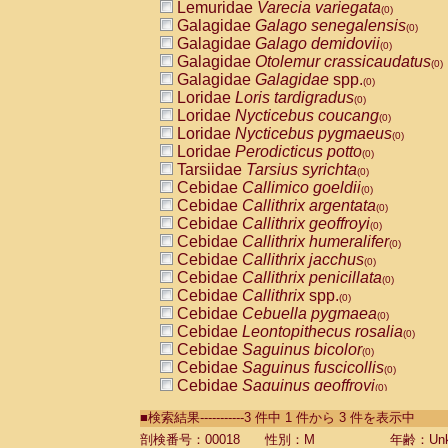
Lemuridae
Varecia variegata
(0)
Galagidae
Galago senegalensis
(0)
Galagidae
Galago demidovii
(0)
Galagidae
Otolemur crassicaudatus
(0)
Galagidae
Galagidae
spp.
(0)
Loridae
Loris tardigradus
(0)
Loridae
Nycticebus coucang
(0)
Loridae
Nycticebus pygmaeus
(0)
Loridae
Perodicticus potto
(0)
Tarsiidae
Tarsius syrichta
(0)
Cebidae
Callimico goeldii
(0)
Cebidae
Callithrix argentata
(0)
Cebidae
Callithrix geoffroyi
(0)
Cebidae
Callithrix humeralifer
(0)
Cebidae
Callithrix jacchus
(0)
Cebidae
Callithrix penicillata
(0)
Cebidae
Callithrix
spp.
(0)
Cebidae
Cebuella pygmaea
(0)
Cebidae
Leontopithecus rosalia
(0)
Cebidae
Saguinus bicolor
(0)
Cebidae
Saguinus fuscicollis
(0)
Cebidae
Saguinus geoffroyi
(0)
Cebidae
Saguinus imperator
(0)
■検索結果-----------3 件中 1 件から 3 件を表示中
Cebidae
Saguinus labiatus
(0)
Cebidae
Saguinus leucopus
剖検番号：00018
性別：M
年齢：Unk
(0)