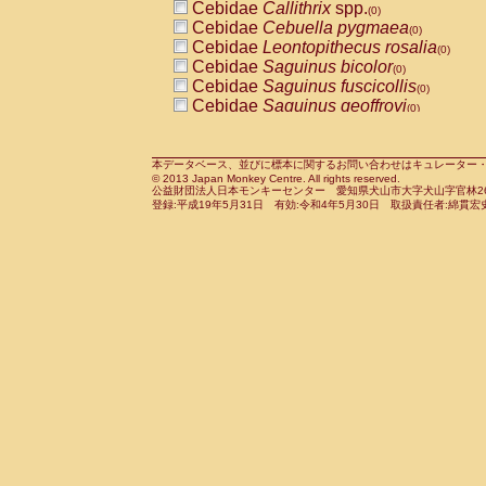
Cebidae
Callithrix
spp.
(0)
Cercopithecidae
Macaca assamensis
(
Cebidae
Cebuella pygmaea
(0)
Cercopithecidae
Macaca brunnescen
Cebidae
Leontopithecus rosalia
(0)
Cercopithecidae
Macaca cyclopis
(0)
Cebidae
Saguinus bicolor
(0)
Cercopithecidae
Macaca fascicularis
(0
Cebidae
Saguinus fuscicollis
(0)
Cercopithecidae
Macaca fuscaca fusc
Cebidae
Saguinus geoffroyi
(0)
Cercopithecidae
Macaca fuscata yaku
Cebidae
Saguinus imperator
(0)
Cercopithecidae
Macaca fuscata
hybr
Cebidae
Saguinus labiatus
(0)
Cercopithecidae
Macaca maura
(0)
Cebidae
Saguinus leucopus
本データベース、並びに標本に関するお問い合わせはキュレーター・新宅勇太までお願い
(0)
Cercopithecidae
Macaca mulatta
(0)
© 2013 Japan Monkey Centre. All rights reserved.
Cebidae
Saguinus midas
(0)
Cercopithecidae
Macaca nemestrina
公益財団法人日本モンキーセンター 愛知県犬山市大字犬山字官林26番
(0
Cebidae
Saguinus mystax
登録:平成19年5月31日 有効:令和4年5月30日 取扱責任者:綿貫宏
(0)
Cercopithecidae
Macaca nigra
(0)
Cebidae
Saguinus nigricollis
(0)
Cercopithecidae
Macaca radiata
(0)
Cebidae
Saguinus oedipus
(1)
Cercopithecidae
Macaca silenus
(0)
Cebidae
Saguinus weddelli
(0)
Cercopithecidae
Macaca sinica
(0)
Cebidae
Saguinus
spp.
(0)
Cercopithecidae
Macaca sylvanus
(0)
Cebidae
Aotus trivirgatus
(0)
Cercopithecidae
Macaca thibetana
(0)
Cebidae
Cebus albifrons
(0)
Cercopithecidae
Macaca tonkeana
(0)
Cebidae
Cebus apella
(0)
Cercopithecidae
Macaca
hybrid
(0)
Cebidae
Cebus capucinus
(0)
Cercopithecidae
Macaca
spp.
(0)
Cebidae
Cebus nigrivittatus
(0)
Cercopithecidae
Allenopithecus nigrov
Cebidae
Cebus
spp.
(0)
Cercopithecidae
Cercopithecus ascan
Cebidae
Saimiri boliviensis
(0)
Cercopithecidae
Cercopithecus ascan
Cebidae
Saimiri sciureus
(0)
Cercopithecidae
Cercopithecus ceph
Atelidae
Alouatta caraya
(0)
Cercopithecidae
Cercopithecus diana
Atelidae
Alouatta fusca
(0)
Cercopithecidae
Cercopithecus hamly