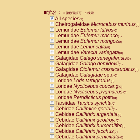
Pitheciidae
Callicebus cupreus
(0)
Pitheciidae
Callicebus donacophilus
(0
■学名：
※複数選択可・or検索
Pitheciidae
Callicebus moloch
(0)
All species
(3)
Pitheciidae
Callicebus torquatus
(0)
Cheirogaleidae
Microcebus murinus
(0)
Pitheciidae
Callicebus
spp.
(0)
Lemuridae
Eulemur fulvus
(0)
Pitheciidae
Chiropotes satanas
(0)
Lemuridae
Eulemur macaco
(0)
Pitheciidae
Pithecia monachus
(0)
Lemuridae
Eulemur mongoz
(0)
Pitheciidae
Pithecia pithecia
(0)
Lemuridae
Lemur catta
(0)
Cercopithecidae
Cercocebus agilis
(0)
Lemuridae
Varecia variegata
(0)
Cercopithecidae
Cercocebus galeritus
Galagidae
Galago senegalensis
(0)
Cercopithecidae
Cercocebus torquatu
Galagidae
Galago demidovii
(0)
Cercopithecidae
Cercocebus torquatus
Galagidae
Otolemur crassicaudatus
(0)
Cercopithecidae
Cercocebus torquatu
Galagidae
Galagidae
spp.
(0)
Cercopithecidae
Cercocebus
hybrid
(0)
Loridae
Loris tardigradus
(0)
Cercopithecidae
Cercocebus
spp.
(0)
Loridae
Nycticebus coucang
(0)
Cercopithecidae
Lophocebus albigen
Loridae
Nycticebus pygmaeus
(0)
Cercopithecidae
Papio anubis
(0)
Loridae
Perodicticus potto
(0)
Cercopithecidae
Papio cynocephalus
(
Tarsiidae
Tarsius syrichta
(0)
Cercopithecidae
Papio hamadryas
(0)
Cebidae
Callimico goeldii
(0)
Cercopithecidae
Papio papio
(0)
Cebidae
Callithrix argentata
(0)
Cercopithecidae
Papio
spp.
(0)
Cebidae
Callithrix geoffroyi
(0)
Cercopithecidae
Mandrillus leucopha
Cebidae
Callithrix humeralifer
(0)
Cercopithecidae
Mandrillus sphinx
(0)
Cebidae
Callithrix jacchus
(0)
Cercopithecidae
Theropithecus gelad
Cebidae
Callithrix penicillata
(0)
Cercopithecidae
Macaca arctoides
(0)