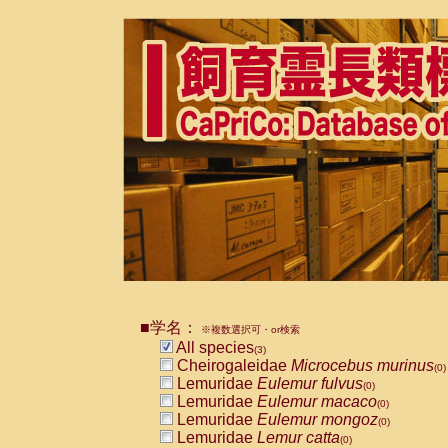
■学名：
※複数選択可・or検索
All species
(3)
Cheirogaleidae
Microcebus murinus
(0)
Lemuridae
Eulemur fulvus
(0)
Lemuridae
Eulemur macaco
(0)
Lemuridae
Eulemur mongoz
(0)
Lemuridae
Lemur catta
(0)