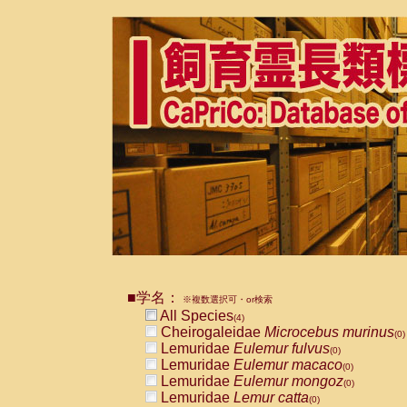
■学名：
※複数選択可・or検索
All Species
(4)
Cheirogaleidae
Microcebus murinus
(0)
Lemuridae
Eulemur fulvus
(0)
Lemuridae
Eulemur macaco
(0)
Lemuridae
Eulemur mongoz
(0)
Lemuridae
Lemur catta
(0)