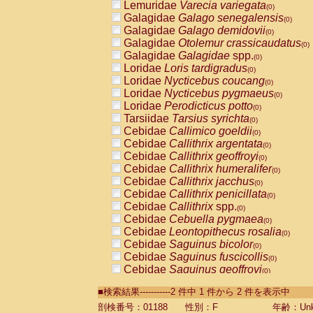
Lemuridae
Varecia variegata
(0)
Galagidae
Galago senegalensis
(0)
Galagidae
Galago demidovii
(0)
Galagidae
Otolemur crassicaudatus
(0)
Galagidae
Galagidae
spp.
(0)
Loridae
Loris tardigradus
(0)
Loridae
Nycticebus coucang
(0)
Loridae
Nycticebus pygmaeus
(0)
Loridae
Perodicticus potto
(0)
Tarsiidae
Tarsius syrichta
(0)
Cebidae
Callimico goeldii
(0)
Cebidae
Callithrix argentata
(0)
Cebidae
Callithrix geoffroyi
(0)
Cebidae
Callithrix humeralifer
(0)
Cebidae
Callithrix jacchus
(0)
Cebidae
Callithrix penicillata
(0)
Cebidae
Callithrix
spp.
(0)
Cebidae
Cebuella pygmaea
(0)
Cebidae
Leontopithecus rosalia
(0)
Cebidae
Saguinus bicolor
(0)
Cebidae
Saguinus fuscicollis
(0)
Cebidae
Saguinus geoffroyi
(0)
Cebidae
Saguinus imperator
(0)
■検索結果-----------2 件中 1 件から 2 件を表示中
Cebidae
Saguinus labiatus
(0)
Cebidae
Saguinus leucopus
剖検番号：01188
性別：F
年齢：Unk
(0)