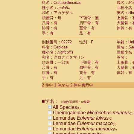
科名：Cercopithecidae
Cebidae
Saguinus midas
属名：
Ma
(0)
種小名：
mulatta
亜種小名
Cebidae
Saguinus mystax
(0)
和名：アカゲザル
英名：Rhes
Cebidae
Saguinus nigricollis
(1)
頭蓋骨：無
下顎骨：無
上腕骨：
Cebidae
Saguinus oedipus
(0)
尺骨：有
肩甲骨：有
大腿骨：
Cebidae
Saguinus weddelli
(0)
腓骨：有
寛骨：有
体幹：有
Cebidae
Saguinus
spp.
(0)
手：有
足：有
Cebidae
Aotus trivirgatus
(0)
Cebidae
Cebus albifrons
(0)
剖検番号：02272
性別：F
年齢：Unk
Cebidae
Cebus apella
科名：Cebidae
(0)
属名：
Sa
Cebidae
Cebus capucinus
種小名：
nigricollis
亜種小名
(0)
Cebidae
Cebus nigrivittatus
和名：クロクビタマリン
英名：
(0)
Cebidae
Cebus
spp.
頭蓋骨：一部無
下顎骨：有
上腕骨：
(0)
Cebidae
Saimiri boliviensis
尺骨：有
肩甲骨：有
大腿骨：
(0)
腓骨：有
Cebidae
Saimiri sciureus
寛骨：有
体幹：有
(0)
手：有
足：有
Atelidae
Alouatta caraya
(0)
Atelidae
Alouatta fusca
(0)
2 件中 1 件から 2 件を表示中
Atelidae
Alouatta seniculus
(0)
Atelidae
Alouatta
spp.
(0)
Atelidae
Ateles belzebuth
■学名：
(0)
※複数選択可・or検索
Atelidae
Ateles geoffroyi
(0)
All Species
(4)
Atelidae
Ateles paniscus
(0)
Cheirogaleidae
Microcebus murinus
(0)
Atelidae
Ateles
spp.
(0)
Lemuridae
Eulemur fulvus
(0)
Atelidae
Lagothrix lagothricha
(0)
Lemuridae
Eulemur macaco
(0)
Atelidae
Lagothrix lagothricha cana
(0)
Lemuridae
Eulemur mongoz
(0)
Pitheciidae
Cacajao calvus rubicundu